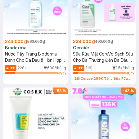
343.000 ₫
338.000 ₫
560.000 ₫
490.000 ₫
Bioderma
CeraVe
Nước Tẩy Trang Bioderma
Sữa Rửa Mặt CeraVe Sạch Sâu
Dành Cho Da Dầu & Hỗn Hợp
Cho Da Thường Đến Da Dầu
500ml
473ml
(228)
698/tháng
(116)
1.5k/tháng
4.9
4.9
19
%
10
%
Bill Cerave 299K Tặng Sữa Rửa
Mặt Cerave 30ml (SL có hạn)
-
53
%
-
42
%