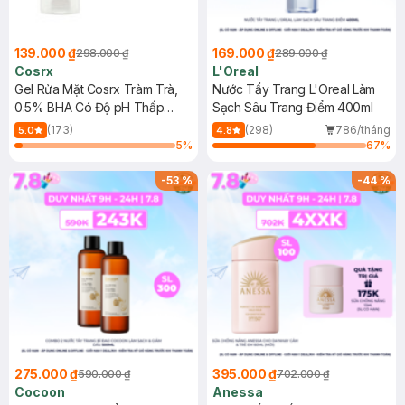
139.000 ₫
169.000 ₫
298.000 ₫
289.000 ₫
Cosrx
L'Oreal
Gel Rửa Mặt Cosrx Tràm Trà,
Nước Tẩy Trang L'Oreal Làm
0.5% BHA Có Độ pH Thấp
Sạch Sâu Trang Điểm 400ml
150ml
(173)
(298)
786/tháng
5.0
4.8
5
%
67
%
-
53
%
-
44
%
275.000 ₫
395.000 ₫
590.000 ₫
702.000 ₫
Cocoon
Anessa