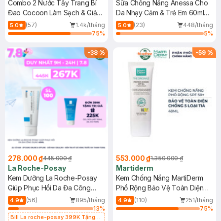
Combo 2 Nước Tẩy Trang Bí
Sữa Chống Nắng Anessa Cho
Đao Cocoon Làm Sạch & Giảm
Da Nhạy Cảm & Trẻ Em 60ml
Dầu 500ml
(Mới)
(57)
1.4k/tháng
(23)
448/tháng
5.0
5.0
75
%
5
%
-
38
%
-
59
%
278.000 ₫
553.000 ₫
445.000 ₫
1.350.000 ₫
La Roche-Posay
Martiderm
Kem Dưỡng La Roche-Posay
Kem Chống Nắng MartiDerm
Giúp Phục Hồi Da Đa Công
Phổ Rộng Bảo Vệ Toàn Diện
Dụng 40ml
40ml
(56)
895/tháng
(110)
251/tháng
4.9
4.9
13
%
75
%
Bill La roche-posay 399K Tặng