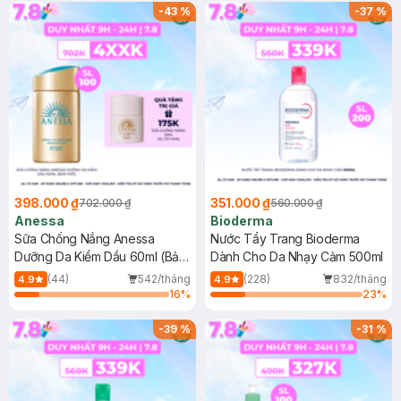
SPF 50+ 20ml (SL Có Hạn)
(SL có hạn)
-
43
%
-
37
%
398.000 ₫
351.000 ₫
702.000 ₫
560.000 ₫
Anessa
Bioderma
Sữa Chống Nắng Anessa
Nước Tẩy Trang Bioderma
Dưỡng Da Kiềm Dầu 60ml (Bản
Dành Cho Da Nhạy Cảm 500ml
Mới)
(44)
542/tháng
(228)
832/tháng
4.9
4.9
16
%
23
%
-
39
%
-
31
%