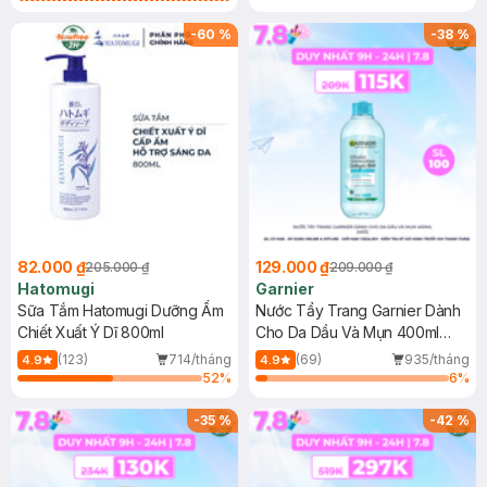
Gel rửa mặt da dầu nhạy cảm 50ml
(SL có hạn)
-
60
%
-
38
%
82.000 ₫
129.000 ₫
205.000 ₫
209.000 ₫
Hatomugi
Garnier
Sữa Tắm Hatomugi Dưỡng Ẩm
Nước Tẩy Trang Garnier Dành
Chiết Xuất Ý Dĩ 800ml
Cho Da Dầu Và Mụn 400ml
(Mới)
(123)
714/tháng
(69)
935/tháng
4.9
4.9
52
%
6
%
-
35
%
-
42
%