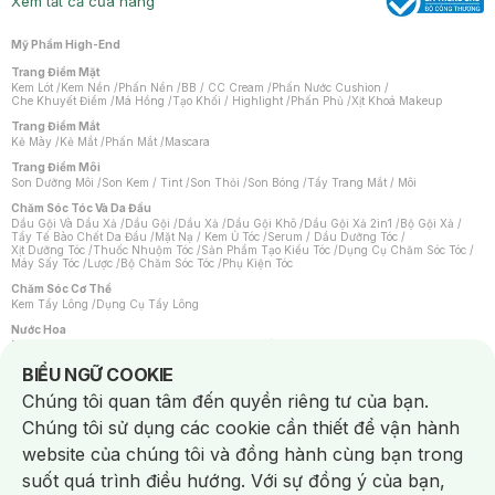
Xem tất cả cửa hàng
Mỹ Phẩm High-End
Trang Điểm Mặt
Kem Lót
/
Kem Nền
/
Phấn Nền
/
BB / CC Cream
/
Phấn Nước Cushion
/
Che Khuyết Điểm
/
Má Hồng
/
Tạo Khối / Highlight
/
Phấn Phủ
/
Xịt Khoá Makeup
Trang Điểm Mắt
Kẻ Mày
/
Kẻ Mắt
/
Phấn Mắt
/
Mascara
Trang Điểm Môi
Son Dưỡng Môi
/
Son Kem / Tint
/
Son Thỏi
/
Son Bóng
/
Tẩy Trang Mắt / Môi
Chăm Sóc Tóc Và Da Đầu
Dầu Gội Và Dầu Xả
/
Dầu Gội
/
Dầu Xả
/
Dầu Gội Khô
/
Dầu Gội Xả 2in1
/
Bộ Gội Xả
/
Tẩy Tế Bào Chết Da Đầu
/
Mặt Nạ / Kem Ủ Tóc
/
Serum / Dầu Dưỡng Tóc
/
Xịt Dưỡng Tóc
/
Thuốc Nhuộm Tóc
/
Sản Phẩm Tạo Kiểu Tóc
/
Dụng Cụ Chăm Sóc Tóc
/
Máy Sấy Tóc
/
Lược
/
Bộ Chăm Sóc Tóc
/
Phụ Kiện Tóc
Chăm Sóc Cơ Thể
Kem Tẩy Lông
/
Dụng Cụ Tẩy Lông
Nước Hoa
Nước Hoa Nữ
/
Nước Hoa Nam
/
Nước Hoa Cao Cấp
/
Xịt Thơm Toàn Thân
/
Nước Hoa Vùng Kín
Notice about cookies usage
BIỂU NGỮ COOKIE
Chăm Sóc Cá Nhân
Chúng tôi quan tâm đến quyền riêng tư của bạn.
Chống Muỗi
/
Khẩu Trang
/
Máy Massage
/
Mặt Nạ Xông Hơi
/
Nước Rửa Tay
/
Sản Phẩm Chăm Sóc Khác
/
Bàn Chải Đánh Răng
/
Bàn Chải Điện
/
Chúng tôi sử dụng các cookie cần thiết để vận hành
Hỗ Trợ Trắng Răng
/
Kem Đánh Răng
/
Máy Tăm Nước
/
Nước Súc Miệng
/
Tăm / Chỉ Nha Khoa
/
Xịt Thơm Miệng
/
Dung Dịch Vệ Sinh
/
Dưỡng Vùng Kín
/
website của chúng tôi và đồng hành cùng bạn trong
Khăn Ướt Vệ Sinh Vùng Kín
/
Băng Vệ Sinh
/
Tampon
/
Bọt Cạo Râu
/
Dao Cạo Râu
/
Máy Cạo Râu
suốt quá trình điều hướng. Với sự đồng ý của bạn,
Vấn Đề Về Da