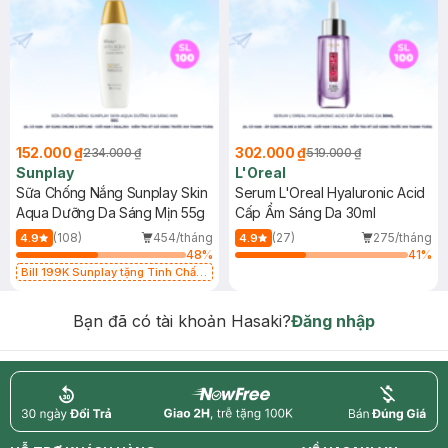
152.000 ₫
302.000 ₫
234.000 ₫
519.000 ₫
Sunplay
L'Oreal
Sữa Chống Nắng Sunplay Skin
Serum L'Oreal Hyaluronic Acid
Aqua Dưỡng Da Sáng Mịn 55g
Cấp Ẩm Sáng Da 30ml
(108)
454/tháng
(27)
275/tháng
4.9
4.9
48
%
41
%
Bill 199K Sunplay tặng Tinh Chất
Chống Nắng 7g trị giá 30K (SL có
hạn)
Bạn đã có tài khoản Hasaki?
Đăng nhập
return
nowfree
price