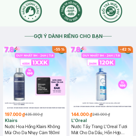
GỢI Ý DÀNH RIÊNG CHO BẠN
-
55
%
-
42
%
197.000 ₫
144.000 ₫
435.000 ₫
249.000 ₫
Klairs
L'Oreal
Nước Hoa Hồng Klairs Không
Nước Tẩy Trang L'Oreal Tươi
Mùi Cho Da Nhạy Cảm 180ml
Mát Cho Da Dầu, Hỗn Hợp