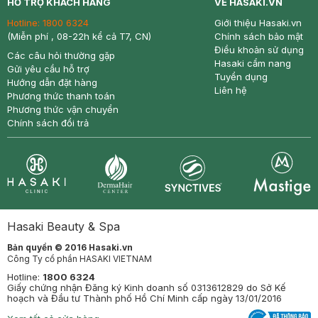
HỖ TRỢ KHÁCH HÀNG
VỀ HASAKI.VN
Hotline:
1800 6324
Giới thiệu Hasaki.vn
(Miễn phí , 08-22h kể cả T7, CN)
Chính sách bảo mật
Điều khoản sử dụng
Các câu hỏi thường gặp
Hasaki cẩm nang
Gửi yêu cầu hỗ trợ
Tuyển dụng
Hướng dẫn đặt hàng
Liên hệ
Phương thức thanh toán
Phương thức vận chuyển
Chính sách đổi trả
Synctives
Clinic
Dermahair
Mastige
Hasaki Beauty & Spa
Bản quyền © 2016 Hasaki.vn
Công Ty cổ phần HASAKI VIETNAM
Hotline:
1800 6324
Giấy chứng nhận Đăng ký Kinh doanh số 0313612829 do Sở Kế
hoạch và Đầu tư Thành phố Hồ Chí Minh cấp ngày 13/01/2016