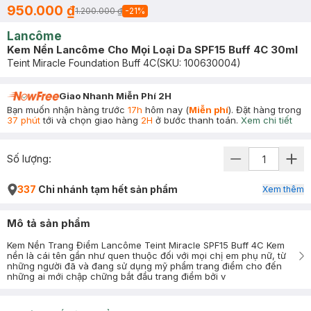
950.000 ₫
1.200.000 ₫
-
21
%
Lancôme
Kem Nền Lancôme Cho Mọi Loại Da SPF15 Buff 4C 30ml
Teint Miracle Foundation Buff 4C
(SKU:
100630004
)
Giao Nhanh Miễn Phí 2H
Bạn muốn nhận hàng trước
17h
hôm nay (
Miễn phí
). Đặt hàng trong
37 phút
tới và chọn giao hàng
2H
ở bước thanh toán.
Xem chi tiết
Số lượng:
337
Chi nhánh tạm hết sản phẩm
Xem thêm
Mô tả sản phẩm
Kem Nền Trang Điểm Lancôme Teint Miracle SPF15 Buff 4C Kem
nền là cái tên gần như quen thuộc đối với mọi chị em phụ nữ, từ
những người đã và đang sử dụng mỹ phẩm trang điểm cho đến
những ai mới chập chững bắt đầu trang điểm bởi v