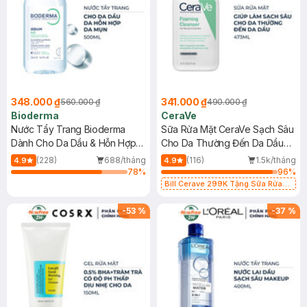
348.000 ₫
341.000 ₫
560.000 ₫
490.000 ₫
Bioderma
CeraVe
Nước Tẩy Trang Bioderma
Sữa Rửa Mặt CeraVe Sạch Sâu
Dành Cho Da Dầu & Hỗn Hợp
Cho Da Thường Đến Da Dầu
500ml
473ml
(228)
688/tháng
(116)
1.5k/tháng
4.9
4.9
78
%
96
%
Bill Cerave 299K Tặng Sữa Rửa
Mặt Cerave 30ml (SL có hạn)
-
53
%
-
37
%