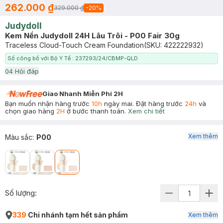
262.000 ₫
329.000 ₫
-
20
%
Judydoll
Kem Nền Judydoll 24H Lâu Trôi - P00 Fair 30g
Traceless Cloud-Touch Cream Foundation
(SKU:
422222932
)
Số công bố với Bộ Y Tế : 237293/24/CBMP-QLD
0
4
Hỏi đáp
Giao Nhanh Miễn Phí 2H
Bạn muốn nhận hàng trước
10h
ngày mai. Đặt hàng trước
24h
và
chọn giao hàng
2H
ở bước thanh toán.
Xem chi tiết
Xem thêm
Màu sắc
:
P00
Số lượng:
339
Chi nhánh tạm hết sản phẩm
Xem thêm