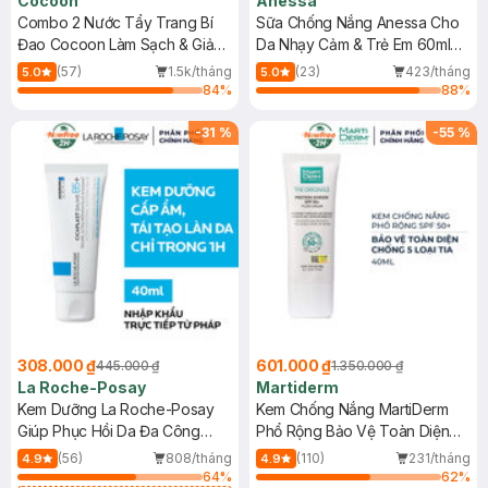
Cocoon
Anessa
Combo 2 Nước Tẩy Trang Bí
Sữa Chống Nắng Anessa Cho
Đao Cocoon Làm Sạch & Giảm
Da Nhạy Cảm & Trẻ Em 60ml
Dầu 500ml
(Mới)
(57)
1.5k/tháng
(23)
423/tháng
5.0
5.0
84
%
88
%
-
31
%
-
55
%
308.000 ₫
601.000 ₫
445.000 ₫
1.350.000 ₫
La Roche-Posay
Martiderm
Kem Dưỡng La Roche-Posay
Kem Chống Nắng MartiDerm
Giúp Phục Hồi Da Đa Công
Phổ Rộng Bảo Vệ Toàn Diện
Dụng 40ml
40ml
(56)
808/tháng
(110)
231/tháng
4.9
4.9
64
%
62
%