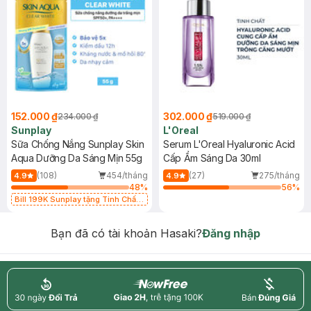
152.000 ₫
302.000 ₫
234.000 ₫
519.000 ₫
Sunplay
L'Oreal
Sữa Chống Nắng Sunplay Skin
Serum L'Oreal Hyaluronic Acid
Aqua Dưỡng Da Sáng Mịn 55g
Cấp Ẩm Sáng Da 30ml
(108)
454/tháng
(27)
275/tháng
4.9
4.9
48
%
56
%
Bill 199K Sunplay tặng Tinh Chất
Chống Nắng 7g trị giá 30K (SL có
hạn)
Bạn đã có tài khoản Hasaki?
Đăng nhập
return
nowfree
price