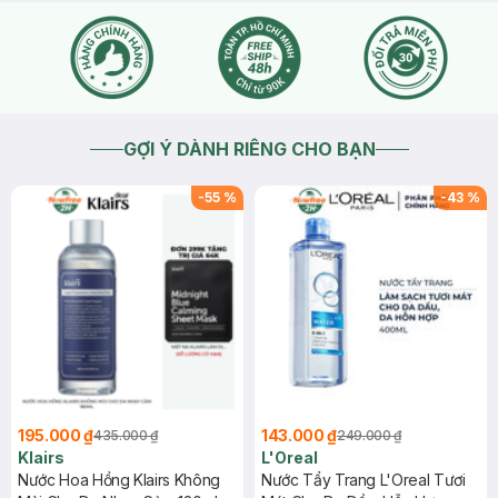
GỢI Ý DÀNH RIÊNG CHO BẠN
-
55
%
-
43
%
195.000 ₫
143.000 ₫
435.000 ₫
249.000 ₫
Klairs
L'Oreal
Nước Hoa Hồng Klairs Không
Nước Tẩy Trang L'Oreal Tươi