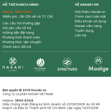
HỖ TRỢ KHÁCH HÀNG
VỀ HASAKI.VN
Hotline:
1800 6324
Giới thiệu Hasaki.vn
(Miễn phí , 08-22h kể cả T7, CN)
Chính sách bảo mật
Điều khoản sử dụng
Các câu hỏi thường gặp
Hasaki cẩm nang
Gửi yêu cầu hỗ trợ
Tuyển dụng
Hướng dẫn đặt hàng
Liên hệ
Phương thức thanh toán
Phương thức vận chuyển
Chính sách đổi trả
Synctives
Clinic
Dermahair
Mastige
Bản quyền © 2016 Hasaki.vn
Công Ty cổ phần HASAKI VIETNAM
Hotline:
1800 6324
Giấy chứng nhận Đăng ký Kinh doanh số 0313612829 do Sở Kế
hoạch và Đầu tư Thành phố Hồ Chí Minh cấp ngày 13/01/2016