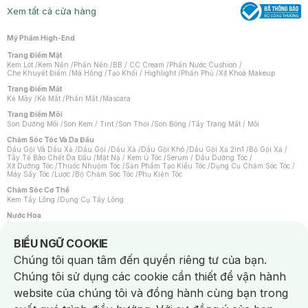
Xem tất cả cửa hàng
Mỹ Phẩm High-End
Trang Điểm Mặt
Kem Lót
/
Kem Nền
/
Phấn Nền
/
BB / CC Cream
/
Phấn Nước Cushion
/
Che Khuyết Điểm
/
Má Hồng
/
Tạo Khối / Highlight
/
Phấn Phủ
/
Xịt Khoá Makeup
Trang Điểm Mắt
Kẻ Mày
/
Kẻ Mắt
/
Phấn Mắt
/
Mascara
Trang Điểm Môi
Son Dưỡng Môi
/
Son Kem / Tint
/
Son Thỏi
/
Son Bóng
/
Tẩy Trang Mắt / Môi
Chăm Sóc Tóc Và Da Đầu
Dầu Gội Và Dầu Xả
/
Dầu Gội
/
Dầu Xả
/
Dầu Gội Khô
/
Dầu Gội Xả 2in1
/
Bộ Gội Xả
/
Tẩy Tế Bào Chết Da Đầu
/
Mặt Nạ / Kem Ủ Tóc
/
Serum / Dầu Dưỡng Tóc
/
Xịt Dưỡng Tóc
/
Thuốc Nhuộm Tóc
/
Sản Phẩm Tạo Kiểu Tóc
/
Dụng Cụ Chăm Sóc Tóc
/
Máy Sấy Tóc
/
Lược
/
Bộ Chăm Sóc Tóc
/
Phụ Kiện Tóc
Chăm Sóc Cơ Thể
Kem Tẩy Lông
/
Dụng Cụ Tẩy Lông
Nước Hoa
Nước Hoa Nữ
/
Nước Hoa Nam
/
Nước Hoa Cao Cấp
/
Xịt Thơm Toàn Thân
/
Nước Hoa Vùng Kín
Notice about cookies usage
BIỂU NGỮ COOKIE
Chăm Sóc Cá Nhân
Chúng tôi quan tâm đến quyền riêng tư của bạn.
Chống Muỗi
/
Khẩu Trang
/
Máy Massage
/
Mặt Nạ Xông Hơi
/
Nước Rửa Tay
/
Sản Phẩm Chăm Sóc Khác
/
Bàn Chải Đánh Răng
/
Bàn Chải Điện
/
Chúng tôi sử dụng các cookie cần thiết để vận hành
Hỗ Trợ Trắng Răng
/
Kem Đánh Răng
/
Máy Tăm Nước
/
Nước Súc Miệng
/
Tăm / Chỉ Nha Khoa
/
Xịt Thơm Miệng
/
Dung Dịch Vệ Sinh
/
Dưỡng Vùng Kín
/
website của chúng tôi và đồng hành cùng bạn trong
Khăn Ướt Vệ Sinh Vùng Kín
/
Băng Vệ Sinh
/
Tampon
/
Bọt Cạo Râu
/
Dao Cạo Râu
/
Máy Cạo Râu