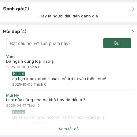
Đánh giá
(
0
)
Hãy là người đầu tiên đánh giá
Hỏi đáp
(
4
)
Gửi
Yumi
Da ngăm dùng loại nào ạ
2025-10-06
Thích
0
Hasaki
dạ bạn inbox chat Hasaki hỗ trợ tư vấn thêm nhé!
2025-10-06
Thích
0
Múi Ny
Loại này dùng cho da khô hay da dầu ạ ?
2025-04-17
Thích
0
Hasaki
Dạ sản phẩm phù hợp với da hỗn hợp - da dầu ạ.
2025-04-18
Thích
0
Xem tất cả