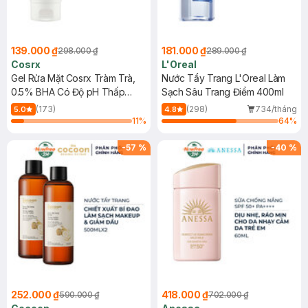
139.000 ₫
181.000 ₫
298.000 ₫
289.000 ₫
Cosrx
L'Oreal
Gel Rửa Mặt Cosrx Tràm Trà,
Nước Tẩy Trang L'Oreal Làm
0.5% BHA Có Độ pH Thấp
Sạch Sâu Trang Điểm 400ml
150ml
(173)
(298)
734/tháng
5.0
4.8
11
%
64
%
-
57
%
-
40
%
252.000 ₫
418.000 ₫
590.000 ₫
702.000 ₫