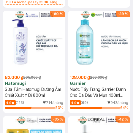
Bill La roche-posay 399K Tặng
Gel rửa mặt da dầu nhạy cảm 50ml
(SL có hạn)
-
60
%
-
39
%
82.000 ₫
128.000 ₫
205.000 ₫
209.000 ₫
Hatomugi
Garnier
Sữa Tắm Hatomugi Dưỡng Ẩm
Nước Tẩy Trang Garnier Dành
Chiết Xuất Ý Dĩ 800ml
Cho Da Dầu Và Mụn 400ml
(Mới)
(123)
714/tháng
(69)
942/tháng
4.9
4.9
53
%
64
%
-
35
%
-
42
%