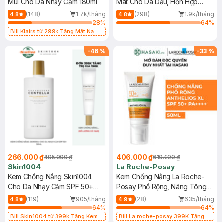
Mùi Cho Da Nhạy Cảm 180ml
Mát Cho Da Dầu, Hỗn Hợp
400ml
(148)
1.7k/tháng
(298)
1.9k/tháng
4.8
4.8
28
%
64
%
Bill Klairs từ 299k Tặng Mặt Nạ
Làm Dịu Da & Kiểm Soát Dầu Nhờn
25ml (SL Có Hạn)
-
46
%
-
33
%
266.000 ₫
406.000 ₫
495.000 ₫
610.000 ₫
Skin1004
La Roche-Posay
Kem Chống Nắng Skin1004
Kem Chống Nắng La Roche-
Cho Da Nhạy Cảm SPF 50+
Posay Phổ Rộng, Nâng Tông
50ml
Kiềm Dầu 50ml
(119)
905/tháng
(28)
635/tháng
4.8
4.9
64
%
64
%
Bill Skin1004 từ 399k Tặng Kem
Bill La roche-posay 399K Tặng