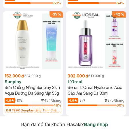
53
%
64
%
-
35
%
-
42
%
152.000 ₫
302.000 ₫
234.000 ₫
519.000 ₫
Sunplay
L'Oreal
Sữa Chống Nắng Sunplay Skin
Serum L'Oreal Hyaluronic Acid
Aqua Dưỡng Da Sáng Mịn 55g
Cấp Ẩm Sáng Da 30ml
(108)
454/tháng
(27)
275/tháng
4.9
4.9
48
%
60
%
Bill 199K Sunplay tặng Tinh Chất
Chống Nắng 7g trị giá 30K (SL có
hạn)
Bạn đã có tài khoản Hasaki?
Đăng nhập