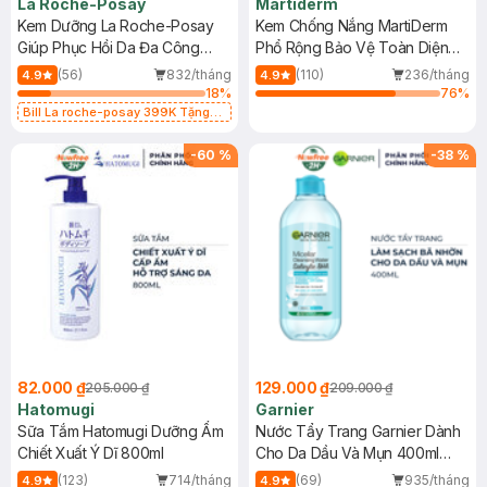
La Roche-Posay
Martiderm
Kem Dưỡng La Roche-Posay
Kem Chống Nắng MartiDerm
Giúp Phục Hồi Da Đa Công
Phổ Rộng Bảo Vệ Toàn Diện
Dụng 40ml
40ml
(56)
832/tháng
(110)
236/tháng
4.9
4.9
18
%
76
%
Bill La roche-posay 399K Tặng
Gel rửa mặt da dầu nhạy cảm 50ml
(SL có hạn)
-
60
%
-
38
%
82.000 ₫
129.000 ₫
205.000 ₫
209.000 ₫
Hatomugi
Garnier
Sữa Tắm Hatomugi Dưỡng Ẩm
Nước Tẩy Trang Garnier Dành
Chiết Xuất Ý Dĩ 800ml
Cho Da Dầu Và Mụn 400ml
(Mới)
(123)
714/tháng
(69)
935/tháng
4.9
4.9