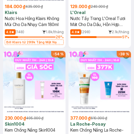
184.000 ₫
129.000 ₫
435.000 ₫
249.000 ₫
Klairs
L'Oreal
Nước Hoa Hồng Klairs Không
Nước Tẩy Trang L'Oreal Tươi
Mùi Cho Da Nhạy Cảm 180ml
Mát Cho Da Dầu, Hỗn Hợp
400ml
(148)
1.8k/tháng
(298)
2.1k/tháng
4.8
4.8
26
%
51
%
Bill Klairs từ 299k Tặng Mặt Nạ
Làm Dịu Da & Kiểm Soát Dầu Nhờn
25ml (SL Có Hạn)
-
54
%
-
38
%
230.000 ₫
377.000 ₫
495.000 ₫
610.000 ₫
Skin1004
La Roche-Posay
Kem Chống Nắng Skin1004
Kem Chống Nắng La Roche-