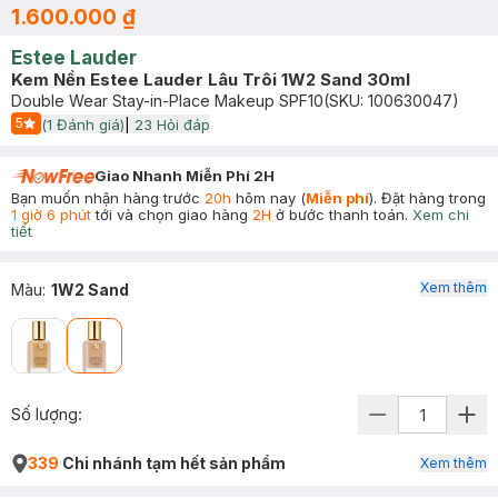
1.600.000 ₫
Estee Lauder
Kem Nền Estee Lauder Lâu Trôi 1W2 Sand 30ml
Double Wear Stay-in-Place Makeup SPF10
(SKU:
100630047
)
5
(
1
Đánh giá)
|
23
Hỏi đáp
Start Icon
Giao Nhanh Miễn Phí 2H
Bạn muốn nhận hàng trước
20h
hôm nay (
Miễn phí
). Đặt hàng trong
1 giờ 6 phút
tới và chọn giao hàng
2H
ở bước thanh toán.
Xem chi
tiết
Xem thêm
Màu
:
1W2 Sand
Số lượng:
339
Chi nhánh tạm hết sản phẩm
Xem thêm