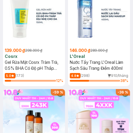
139.000 ₫
146.000 ₫
298.000 ₫
289.000 ₫
Cosrx
L'Oreal
Gel Rửa Mặt Cosrx Tràm Trà,
Nước Tẩy Trang L'Oreal Làm
0.5% BHA Có Độ pH Thấp
Sạch Sâu Trang Điểm 400ml
150ml
(173)
(298)
910/tháng
5.0
4.8
12
%
38
%
-
59
%
-
36
%