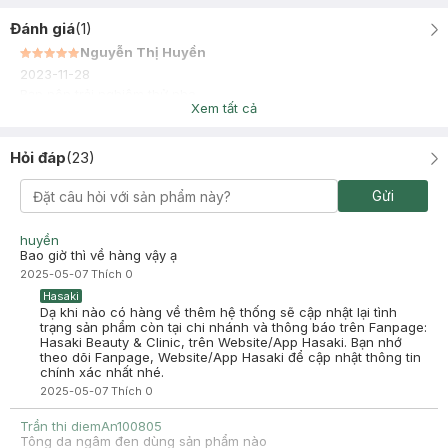
Đánh giá
(
1
)
Nguyễn Thị Huyền
2023-11-28
Bạn nên trải nghiệm thử nha
Xem tất cả
Hỏi đáp
(
23
)
Gửi
huyền
Bao giờ thì về hàng vậy ạ
2025-05-07
Thích
0
Hasaki
Dạ khi nào có hàng về thêm hệ thống sẽ cập nhật lại tình
trạng sản phẩm còn tại chi nhánh và thông báo trên Fanpage:
Hasaki Beauty & Clinic, trên Website/App Hasaki. Bạn nhớ
theo dõi Fanpage, Website/App Hasaki để cập nhật thông tin
chính xác nhất nhé.
2025-05-07
Thích
0
Trần thi diemAn100805
Tông da ngâm đen dùng sản phẩm nào