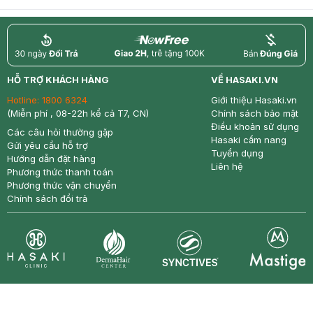
return
nowfree
price
HỖ TRỢ KHÁCH HÀNG
VỀ HASAKI.VN
Hotline:
1800 6324
Giới thiệu Hasaki.vn
(Miễn phí , 08-22h kể cả T7, CN)
Chính sách bảo mật
Điều khoản sử dụng
Các câu hỏi thường gặp
Hasaki cẩm nang
Gửi yêu cầu hỗ trợ
Tuyển dụng
Hướng dẫn đặt hàng
Liên hệ
Phương thức thanh toán
Phương thức vận chuyển
Chính sách đổi trả
Synctives
Clinic
Dermahair
Mastige