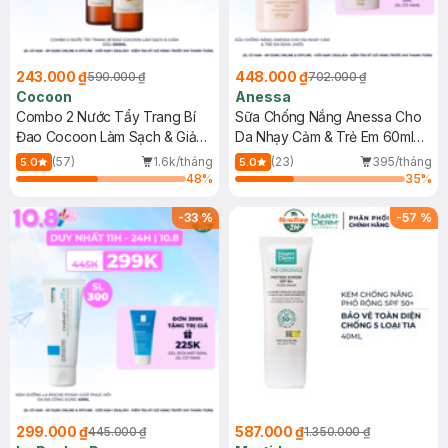
243.000 ₫
448.000 ₫
590.000 ₫
702.000 ₫
Cocoon
Anessa
Combo 2 Nước Tẩy Trang Bí
Sữa Chống Nắng Anessa Cho
Đao Cocoon Làm Sạch & Giảm
Da Nhạy Cảm & Trẻ Em 60ml
Dầu 500ml
(Mới)
(57)
1.6k/tháng
(23)
395/tháng
5.0
5.0
48
%
35
%
-
33
%
-
57
%
299.000 ₫
587.000 ₫
445.000 ₫
1.350.000 ₫