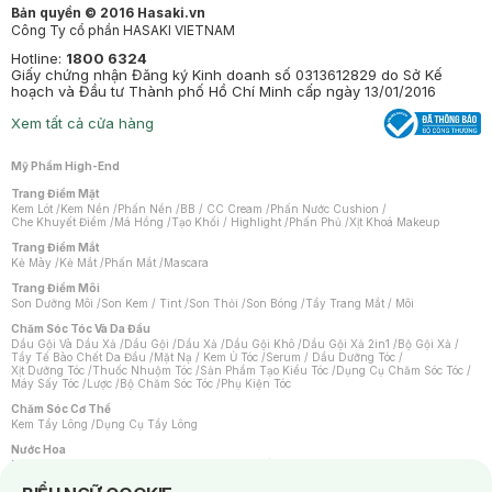
Bản quyền © 2016 Hasaki.vn
Công Ty cổ phần HASAKI VIETNAM
Hotline:
1800 6324
Giấy chứng nhận Đăng ký Kinh doanh số 0313612829 do Sở Kế
hoạch và Đầu tư Thành phố Hồ Chí Minh cấp ngày 13/01/2016
Xem tất cả cửa hàng
Mỹ Phẩm High-End
Trang Điểm Mặt
Kem Lót
/
Kem Nền
/
Phấn Nền
/
BB / CC Cream
/
Phấn Nước Cushion
/
Che Khuyết Điểm
/
Má Hồng
/
Tạo Khối / Highlight
/
Phấn Phủ
/
Xịt Khoá Makeup
Trang Điểm Mắt
Kẻ Mày
/
Kẻ Mắt
/
Phấn Mắt
/
Mascara
Trang Điểm Môi
Son Dưỡng Môi
/
Son Kem / Tint
/
Son Thỏi
/
Son Bóng
/
Tẩy Trang Mắt / Môi
Chăm Sóc Tóc Và Da Đầu
Dầu Gội Và Dầu Xả
/
Dầu Gội
/
Dầu Xả
/
Dầu Gội Khô
/
Dầu Gội Xả 2in1
/
Bộ Gội Xả
/
Tẩy Tế Bào Chết Da Đầu
/
Mặt Nạ / Kem Ủ Tóc
/
Serum / Dầu Dưỡng Tóc
/
Xịt Dưỡng Tóc
/
Thuốc Nhuộm Tóc
/
Sản Phẩm Tạo Kiểu Tóc
/
Dụng Cụ Chăm Sóc Tóc
/
Máy Sấy Tóc
/
Lược
/
Bộ Chăm Sóc Tóc
/
Phụ Kiện Tóc
Chăm Sóc Cơ Thể
Kem Tẩy Lông
/
Dụng Cụ Tẩy Lông
Nước Hoa
Nước Hoa Nữ
/
Nước Hoa Nam
/
Nước Hoa Cao Cấp
/
Xịt Thơm Toàn Thân
/
Nước Hoa Vùng Kín
Notice about cookies usage