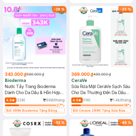
Tẩy Trang Hộp 50 Miếng (SL có
hạn)
-
39
%
-
25
%
343.000 ₫
369.000 ₫
560.000 ₫
490.000 ₫
Bioderma
CeraVe
Nước Tẩy Trang Bioderma
Sữa Rửa Mặt CeraVe Sạch Sâu
Dành Cho Da Dầu & Hỗn Hợp
Cho Da Thường Đến Da Dầu
500ml
473ml
(228)
698/tháng
(116)
1.4k/tháng
4.9
4.9
27
%
18
%
Bill 399k Bioderma Tặng Bông
Bill Cerave 299K Tặng Sữa Rửa
Tẩy Trang Hộp 50 Miếng (SL có
Mặt Cerave 30ml (SL có hạn)
hạn)
-
53
%
-
49
%