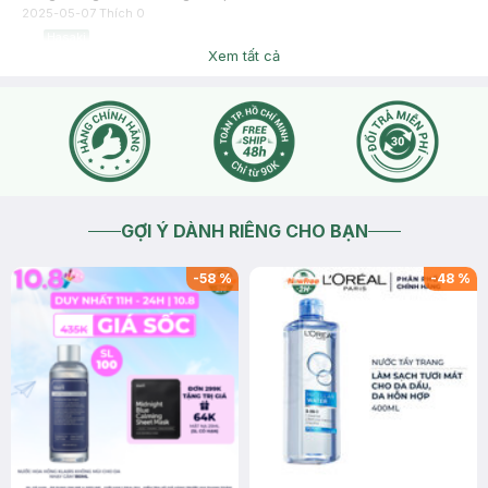
2025-05-07
Thích
0
Hasaki
Dạ sản phẩm bên mình đã tạm hết hàng ạ
Xem tất cả
2025-05-07
Thích
0
GỢI Ý DÀNH RIÊNG CHO BẠN
-
58
%
-
48
%