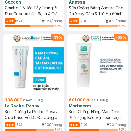
Cocoon
Anessa
Combo 2 Nước Tẩy Trang Bí
Sữa Chống Nắng Anessa Cho
Đao Cocoon Làm Sạch & Giảm
Da Nhạy Cảm & Trẻ Em 60ml
Dầu 500ml
(Mới)
(57)
1.5k/tháng
(23)
423/tháng
5.0
5.0
52
%
62
%
-
31
%
-
55
%
308.000 ₫
601.000 ₫
445.000 ₫
1.350.000 ₫
La Roche-Posay
Martiderm
Kem Dưỡng La Roche-Posay
Kem Chống Nắng MartiDerm
Giúp Phục Hồi Da Đa Công
Phổ Rộng Bảo Vệ Toàn Diện
Dụng 40ml
40ml
(56)
808/tháng
(110)
231/tháng
4.9
4.9
64
%
62
%