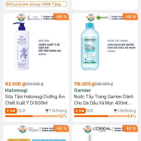
Bill La roche-posay 399K Tặng
Gel rửa mặt da dầu nhạy cảm 50ml
(SL có hạn)
-
60
%
-
43
%
82.000 ₫
119.000 ₫
205.000 ₫
209.000 ₫
Hatomugi
Garnier
Sữa Tắm Hatomugi Dưỡng Ẩm
Nước Tẩy Trang Garnier Dành
Chiết Xuất Ý Dĩ 800ml
Cho Da Dầu Và Mụn 400ml
(Mới)
(123)
714/tháng
(69)
1.0k/tháng
4.9
4.9
52
%
64
%
-
42
%
-
42
%