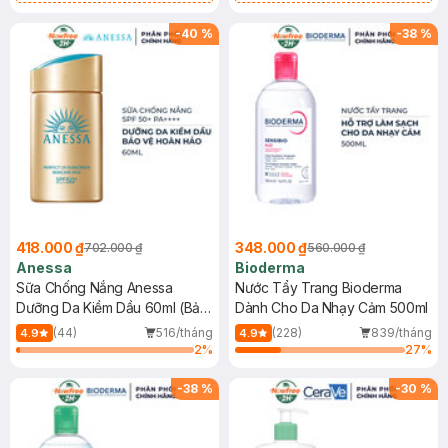
Chống Nắng Cho Da Nhạy Cảm
Gel rửa mặt da dầu nhạy cảm 50ml
SPF 50+ 20ml (SL Có Hạn)
(SL có hạn)
-
40
%
-
38
%
418.000 ₫
348.000 ₫
702.000 ₫
560.000 ₫
Anessa
Bioderma
Sữa Chống Nắng Anessa
Nước Tẩy Trang Bioderma
Dưỡng Da Kiềm Dầu 60ml (Bản
Dành Cho Da Nhạy Cảm 500ml
Mới)
(44)
516/tháng
(228)
839/tháng
4.9
4.9
2
%
27
%
-
38
%
-
30
%