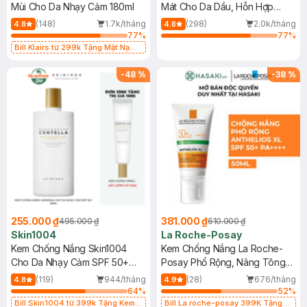
Mùi Cho Da Nhạy Cảm 180ml
Mát Cho Da Dầu, Hỗn Hợp
400ml
(148)
1.7k/tháng
(298)
2.0k/tháng
4.8
4.8
77
%
77
%
Bill Klairs từ 299k Tặng Mặt Nạ
Làm Dịu Da & Kiểm Soát Dầu Nhờn
25ml (SL Có Hạn)
-
48
%
-
38
%
255.000 ₫
381.000 ₫
495.000 ₫
610.000 ₫
Skin1004
La Roche-Posay
Kem Chống Nắng Skin1004
Kem Chống Nắng La Roche-
Cho Da Nhạy Cảm SPF 50+
Posay Phổ Rộng, Nâng Tông
50ml
Kiềm Dầu 50ml
(119)
944/tháng
(28)
676/tháng
4.8
4.9
64
%
52
%
Bill Skin1004 từ 399k Tặng Kem
Bill La roche-posay 399K Tặng