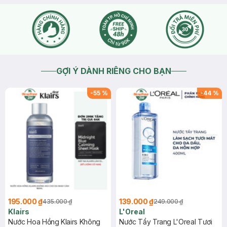
GỢI Ý DÀNH RIÊNG CHO BẠN
-
55
%
-
44
%
195.000 ₫
139.000 ₫
435.000 ₫
249.000 ₫
Klairs
L'Oreal
Nước Hoa Hồng Klairs Không
Nước Tẩy Trang L'Oreal Tươi