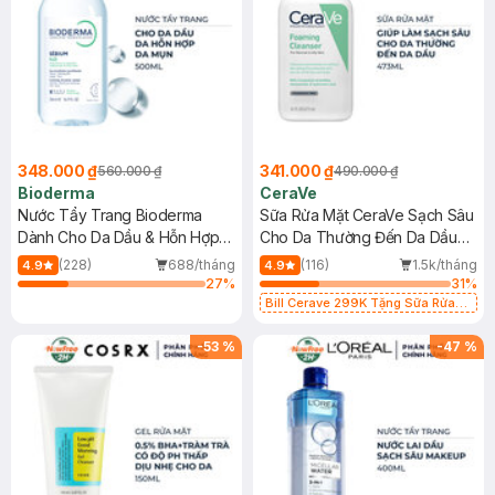
348.000 ₫
341.000 ₫
560.000 ₫
490.000 ₫
Bioderma
CeraVe
Nước Tẩy Trang Bioderma
Sữa Rửa Mặt CeraVe Sạch Sâu
Dành Cho Da Dầu & Hỗn Hợp
Cho Da Thường Đến Da Dầu
500ml
473ml
(228)
688/tháng
(116)
1.5k/tháng
4.9
4.9
27
%
31
%
Bill Cerave 299K Tặng Sữa Rửa
Mặt Cerave 30ml (SL có hạn)
-
53
%
-
47
%