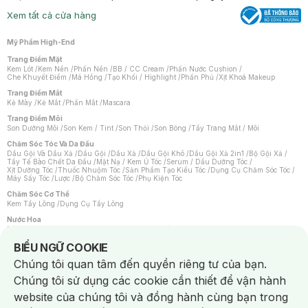
Xem tất cả cửa hàng
Mỹ Phẩm High-End
Trang Điểm Mặt
Kem Lót
/
Kem Nền
/
Phấn Nền
/
BB / CC Cream
/
Phấn Nước Cushion
/
Che Khuyết Điểm
/
Má Hồng
/
Tạo Khối / Highlight
/
Phấn Phủ
/
Xịt Khoá Makeup
Trang Điểm Mắt
Kẻ Mày
/
Kẻ Mắt
/
Phấn Mắt
/
Mascara
Trang Điểm Môi
Son Dưỡng Môi
/
Son Kem / Tint
/
Son Thỏi
/
Son Bóng
/
Tẩy Trang Mắt / Môi
Chăm Sóc Tóc Và Da Đầu
Dầu Gội Và Dầu Xả
/
Dầu Gội
/
Dầu Xả
/
Dầu Gội Khô
/
Dầu Gội Xả 2in1
/
Bộ Gội Xả
/
Tẩy Tế Bào Chết Da Đầu
/
Mặt Nạ / Kem Ủ Tóc
/
Serum / Dầu Dưỡng Tóc
/
Xịt Dưỡng Tóc
/
Thuốc Nhuộm Tóc
/
Sản Phẩm Tạo Kiểu Tóc
/
Dụng Cụ Chăm Sóc Tóc
/
Máy Sấy Tóc
/
Lược
/
Bộ Chăm Sóc Tóc
/
Phụ Kiện Tóc
Chăm Sóc Cơ Thể
Kem Tẩy Lông
/
Dụng Cụ Tẩy Lông
Nước Hoa
Nước Hoa Nữ
/
Nước Hoa Nam
/
Nước Hoa Cao Cấp
/
Xịt Thơm Toàn Thân
/
Nước Hoa Vùng Kín
Notice about cookies usage
BIỂU NGỮ COOKIE
Chăm Sóc Cá Nhân
Chúng tôi quan tâm đến quyền riêng tư của bạn.
Chống Muỗi
/
Khẩu Trang
/
Máy Massage
/
Mặt Nạ Xông Hơi
/
Nước Rửa Tay
/
Sản Phẩm Chăm Sóc Khác
/
Bàn Chải Đánh Răng
/
Bàn Chải Điện
/
Chúng tôi sử dụng các cookie cần thiết để vận hành
Hỗ Trợ Trắng Răng
/
Kem Đánh Răng
/
Máy Tăm Nước
/
Nước Súc Miệng
/
Tăm / Chỉ Nha Khoa
/
Xịt Thơm Miệng
/
Dung Dịch Vệ Sinh
/
Dưỡng Vùng Kín
/
website của chúng tôi và đồng hành cùng bạn trong
Khăn Ướt Vệ Sinh Vùng Kín
/
Băng Vệ Sinh
/
Tampon
/
Bọt Cạo Râu
/
Dao Cạo Râu
/
Máy Cạo Râu