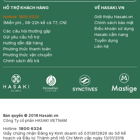
return
nowfree
price
HỖ TRỢ KHÁCH HÀNG
VỀ HASAKI.VN
Hotline:
1800 6324
Giới thiệu Hasaki.vn
(Miễn phí , 08-22h kể cả T7, CN)
Chính sách bảo mật
Điều khoản sử dụng
Các câu hỏi thường gặp
Hasaki cẩm nang
Gửi yêu cầu hỗ trợ
Tuyển dụng
Hướng dẫn đặt hàng
Liên hệ
Phương thức thanh toán
Phương thức vận chuyển
Chính sách đổi trả
Synctives
Clinic
Dermahair
Mastige
Bản quyền © 2016 Hasaki.vn
Công Ty cổ phần HASAKI VIETNAM
Hotline:
1800 6324
Giấy chứng nhận Đăng ký Kinh doanh số 0313612829 do Sở Kế
hoạch và Đầu tư Thành phố Hồ Chí Minh cấp ngày 13/01/2016