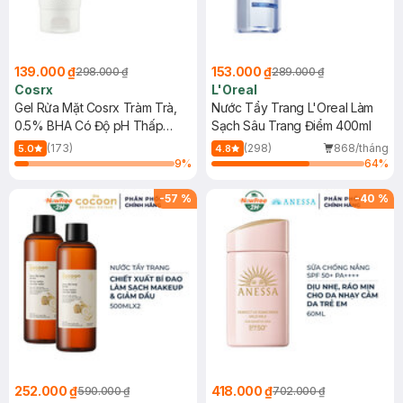
139.000 ₫
153.000 ₫
298.000 ₫
289.000 ₫
Cosrx
L'Oreal
Gel Rửa Mặt Cosrx Tràm Trà,
Nước Tẩy Trang L'Oreal Làm
0.5% BHA Có Độ pH Thấp
Sạch Sâu Trang Điểm 400ml
150ml
(173)
(298)
868/tháng
5.0
4.8
9
%
64
%
-
57
%
-
40
%
252.000 ₫
418.000 ₫
590.000 ₫
702.000 ₫