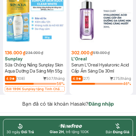
136.000 ₫
302.000 ₫
234.000 ₫
519.000 ₫
Sunplay
L'Oreal
Sữa Chống Nắng Sunplay Skin
Serum L'Oreal Hyaluronic Acid
Aqua Dưỡng Da Sáng Mịn 55g
Cấp Ẩm Sáng Da 30ml
(108)
507/tháng
(27)
275/tháng
4.9
4.9
56
%
46
%
Bill 199K Sunplay tặng Tinh Chất
Chống Nắng 7g trị giá 30K (SL có
hạn)
Bạn đã có tài khoản Hasaki?
Đăng nhập