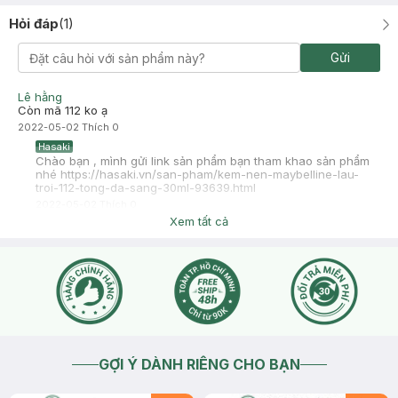
Hỏi đáp
(
1
)
Gửi
Lê hằng
Còn mã 112 ko ạ
2022-05-02
Thích
0
Hasaki
Chào bạn , mình gửi link sản phẩm bạn tham khao sản phẩm
nhé https://hasaki.vn/san-pham/kem-nen-maybelline-lau-
troi-112-tong-da-sang-30ml-93639.html
2022-05-02
Thích
0
Xem tất cả
GỢI Ý DÀNH RIÊNG CHO BẠN