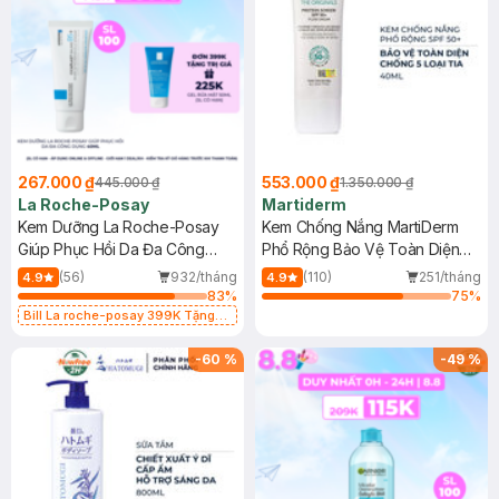
267.000 ₫
553.000 ₫
445.000 ₫
1.350.000 ₫
La Roche-Posay
Martiderm
Kem Dưỡng La Roche-Posay
Kem Chống Nắng MartiDerm
Giúp Phục Hồi Da Đa Công
Phổ Rộng Bảo Vệ Toàn Diện
Dụng 40ml
40ml
(56)
932/tháng
(110)
251/tháng
4.9
4.9
83
%
75
%
Bill La roche-posay 399K Tặng
Gel rửa mặt da dầu nhạy cảm 50ml
(SL có hạn)
-
60
%
-
49
%