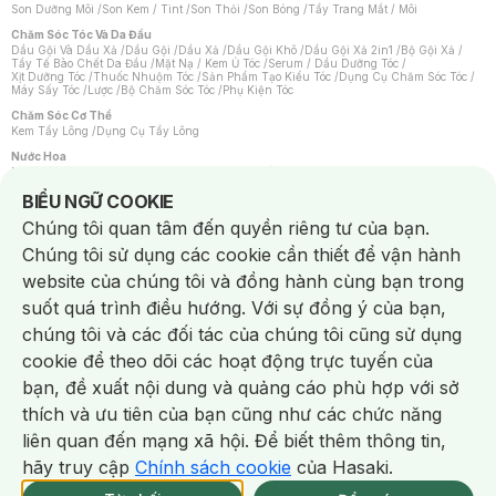
Son Dưỡng Môi
/
Son Kem / Tint
/
Son Thỏi
/
Son Bóng
/
Tẩy Trang Mắt / Môi
Chăm Sóc Tóc Và Da Đầu
Dầu Gội Và Dầu Xả
/
Dầu Gội
/
Dầu Xả
/
Dầu Gội Khô
/
Dầu Gội Xả 2in1
/
Bộ Gội Xả
/
Tẩy Tế Bào Chết Da Đầu
/
Mặt Nạ / Kem Ủ Tóc
/
Serum / Dầu Dưỡng Tóc
/
Xịt Dưỡng Tóc
/
Thuốc Nhuộm Tóc
/
Sản Phẩm Tạo Kiểu Tóc
/
Dụng Cụ Chăm Sóc Tóc
/
Máy Sấy Tóc
/
Lược
/
Bộ Chăm Sóc Tóc
/
Phụ Kiện Tóc
Chăm Sóc Cơ Thể
Kem Tẩy Lông
/
Dụng Cụ Tẩy Lông
Nước Hoa
Nước Hoa Nữ
/
Nước Hoa Nam
/
Nước Hoa Cao Cấp
/
Xịt Thơm Toàn Thân
/
Nước Hoa Vùng Kín
Notice about cookies usage
BIỂU NGỮ COOKIE
Chăm Sóc Cá Nhân
Chúng tôi quan tâm đến quyền riêng tư của bạn.
Chống Muỗi
/
Khẩu Trang
/
Máy Massage
/
Mặt Nạ Xông Hơi
/
Nước Rửa Tay
/
Sản Phẩm Chăm Sóc Khác
/
Bàn Chải Đánh Răng
/
Bàn Chải Điện
/
Chúng tôi sử dụng các cookie cần thiết để vận hành
Hỗ Trợ Trắng Răng
/
Kem Đánh Răng
/
Máy Tăm Nước
/
Nước Súc Miệng
/
Tăm / Chỉ Nha Khoa
/
Xịt Thơm Miệng
/
Dung Dịch Vệ Sinh
/
Dưỡng Vùng Kín
/
website của chúng tôi và đồng hành cùng bạn trong
Khăn Ướt Vệ Sinh Vùng Kín
/
Băng Vệ Sinh
/
Tampon
/
Bọt Cạo Râu
/
Dao Cạo Râu
/
Máy Cạo Râu
suốt quá trình điều hướng. Với sự đồng ý của bạn,
Vấn Đề Về Da
chúng tôi và các đối tác của chúng tôi cũng sử dụng
Da Dầu / Lỗ Chân Lông To
/
Da Khô / Mất Nước
/
Da Lão Hóa
/
Da Mụn
/
Da Nhạy Cảm / Kích Ứng
/
Da Xỉn Màu
/
Thâm / Nám / Tàn Nhang
/
cookie để theo dõi các hoạt động trực tuyến của
Quầng Thâm & Bọng Mắt
/
Sẹo
/
Viêm Da Cơ Địa
bạn, đề xuất nội dung và quảng cáo phù hợp với sở
Dụng Cụ / Phụ Kiện Chăm Sóc Da
Chat i
Bông Tẩy Trang
/
Khăn Lau Mặt Khô
/
Dụng Cụ / Máy Rửa Mặt
/
Máy Chăm Sóc Da
/
thích và ưu tiên của bạn cũng như các chức năng
Dụng Cụ Chăm Sóc Khác
liên quan đến mạng xã hội. Để biết thêm thông tin,
hãy truy cập
Chính sách cookie
của Hasaki.