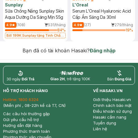
Sunplay
L'Oreal
Sữa Chống Nắng Sunplay Skin
Serum L'Oreal Hyaluronic Acid
Aqua Dưỡng Da Sáng Mịn 55g
Cấp Ẩm Sáng Da 30ml
(108)
531/tháng
(27)
279/tháng
4.9
4.9
84
%
19
%
Bill 199K Sunplay tặng Tinh Chất
Chống Nắng 7g trị giá 30K (SL có
hạn)
Bạn đã có tài khoản Hasaki?
Đăng nhập
return
nowfree
price
HỖ TRỢ KHÁCH HÀNG
VỀ HASAKI.VN
Hotline:
1800 6324
Giới thiệu Hasaki.vn
(Miễn phí , 08-22h kể cả T7, CN)
Chính sách bảo mật
Điều khoản sử dụng
Các câu hỏi thường gặp
Hasaki cẩm nang
Gửi yêu cầu hỗ trợ
Tuyển dụng
Hướng dẫn đặt hàng
Liên hệ
Phương thức thanh toán
Phương thức vận chuyển