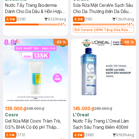
Nước Tẩy Trang Bioderma
Sữa Rửa Mặt CeraVe Sạch Sâu
Dành Cho Da Dầu & Hỗn Hợp
Cho Da Thường Đến Da Dầu
500ml
473ml
(228)
622/tháng
(116)
1.5k/tháng
4.9
4.9
64
%
14
%
Bill Cerave 299K Tặng Sữa Rửa
Mặt Cerave 30ml (SL có hạn)
-
53
%
-
50
%
139.000 ₫
145.000 ₫
298.000 ₫
289.000 ₫
Cosrx
L'Oreal
Gel Rửa Mặt Cosrx Tràm Trà,
Nước Tẩy Trang L'Oreal Làm
0.5% BHA Có Độ pH Thấp
Sạch Sâu Trang Điểm 400ml
150ml
(173)
(298)
916/tháng
5.0
4.8