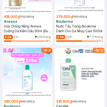
418.000 ₫
379.000 ₫
702.000 ₫
560.000 ₫
Anessa
Bioderma
Sữa Chống Nắng Anessa
Nước Tẩy Trang Bioderma
Dưỡng Da Kiềm Dầu 60ml (Bản
Dành Cho Da Nhạy Cảm 500ml
Mới)
(44)
516/tháng
(228)
771/tháng
4.9
4.9
18
%
64
%
-
31
%
-
30
%
385.000 ₫
341.000 ₫
560.000 ₫
490.000 ₫
Bioderma
CeraVe