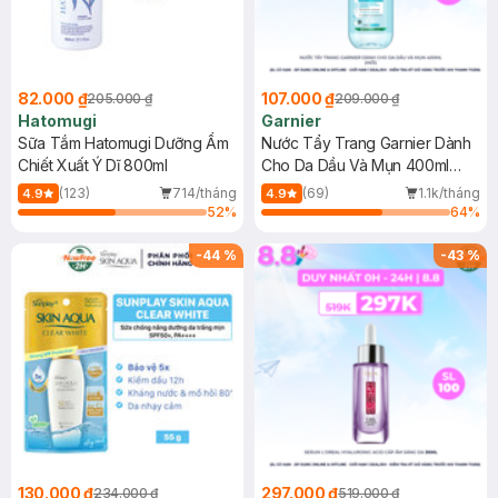
82.000 ₫
107.000 ₫
205.000 ₫
209.000 ₫
Hatomugi
Garnier
Sữa Tắm Hatomugi Dưỡng Ẩm
Nước Tẩy Trang Garnier Dành
Chiết Xuất Ý Dĩ 800ml
Cho Da Dầu Và Mụn 400ml
(Mới)
(123)
714/tháng
(69)
1.1k/tháng
4.9
4.9
52
%
64
%
-
44
%
-
43
%
130.000 ₫
297.000 ₫
234.000 ₫
519.000 ₫