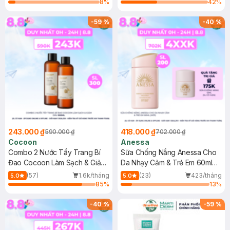
8
%
42
%
-
59
%
-
40
%
243.000 ₫
418.000 ₫
590.000 ₫
702.000 ₫
Cocoon
Anessa
Combo 2 Nước Tẩy Trang Bí
Sữa Chống Nắng Anessa Cho
Đao Cocoon Làm Sạch & Giảm
Da Nhạy Cảm & Trẻ Em 60ml
Dầu 500ml
(Mới)
(57)
1.6k/tháng
(23)
423/tháng
5.0
5.0
85
%
13
%
-
40
%
-
59
%