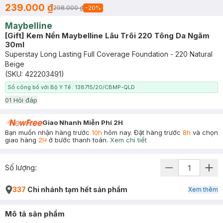
239.000 ₫
298.000 ₫
-
20
%
Maybelline
[Gift] Kem Nền Maybelline Lâu Trôi 220 Tông Da Ngăm
30ml
Superstay Long Lasting Full Coverage Foundation - 220 Natural
Beige
(SKU:
422203491
)
Số công bố với Bộ Y Tế : 138715/20/CBMP-QLD
0
1
Hỏi đáp
Giao Nhanh Miễn Phí 2H
Bạn muốn nhận hàng trước
10h
hôm nay. Đặt hàng trước
8h
và chọn
giao hàng
2H
ở bước thanh toán.
Xem chi tiết
Số lượng:
337
Chi nhánh tạm hết sản phẩm
Xem thêm
Mô tả sản phẩm