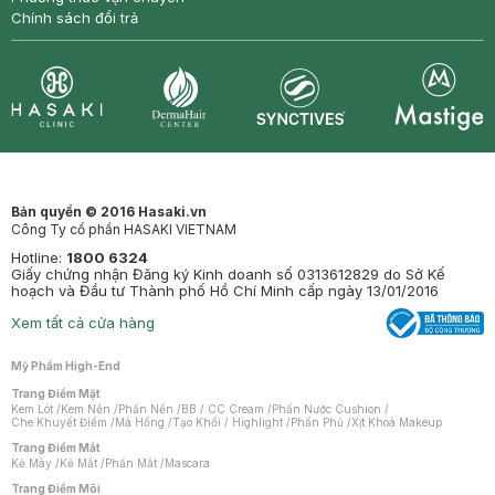
Chính sách đổi trả
Synctives
Clinic
Dermahair
Mastige
Bản quyền © 2016 Hasaki.vn
Công Ty cổ phần HASAKI VIETNAM
Hotline:
1800 6324
Giấy chứng nhận Đăng ký Kinh doanh số 0313612829 do Sở Kế
hoạch và Đầu tư Thành phố Hồ Chí Minh cấp ngày 13/01/2016
Xem tất cả cửa hàng
Mỹ Phẩm High-End
Trang Điểm Mặt
Kem Lót
/
Kem Nền
/
Phấn Nền
/
BB / CC Cream
/
Phấn Nước Cushion
/
Che Khuyết Điểm
/
Má Hồng
/
Tạo Khối / Highlight
/
Phấn Phủ
/
Xịt Khoá Makeup
Trang Điểm Mắt
Kẻ Mày
/
Kẻ Mắt
/
Phấn Mắt
/
Mascara
Trang Điểm Môi