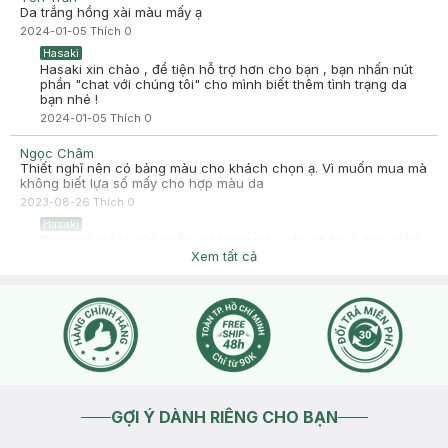
Da trắng hồng xài màu mấy ạ
2024-01-05
Thích
0
Hasaki
Hasaki xin chào , để tiện hỗ trợ hơn cho bạn , bạn nhấn nút
phần "chat với chúng tôi" cho mình biết thêm tình trạng da
bạn nhé !
2024-01-05
Thích
0
Ngọc Châm
Thiết nghĩ nên có bảng màu cho khách chọn ạ. Vì muốn mua mà
không biết lựa số mấy cho hợp màu da
2023-08-26
Thích
0
Hasaki
Dạ trong mô tả sản phẩm có bảng màu sản phâm ạ, bạn kiểm
tra giúp mình nhé.
Xem tất cả
2023-08-26
Thích
0
GỢI Ý DÀNH RIÊNG CHO BẠN