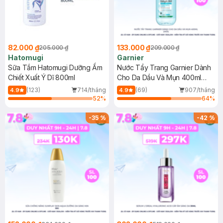
82.000 ₫
133.000 ₫
205.000 ₫
209.000 ₫
Hatomugi
Garnier
Sữa Tắm Hatomugi Dưỡng Ẩm
Nước Tẩy Trang Garnier Dành
Chiết Xuất Ý Dĩ 800ml
Cho Da Dầu Và Mụn 400ml
(Mới)
(123)
714/tháng
(69)
907/tháng
4.9
4.9
52
%
64
%
-
35
%
-
42
%