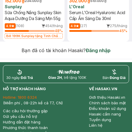
152.000 ₫
302.000 ₫
234.000 ₫
519.000 ₫
Sunplay
L'Oreal
Sữa Chống Nắng Sunplay Skin
Serum L'Oreal Hyaluronic Acid
Aqua Dưỡng Da Sáng Mịn 55g
Cấp Ẩm Sáng Da 30ml
(108)
454/tháng
(27)
275/tháng
4.9
4.9
48
%
45
%
Bill 199K Sunplay tặng Tinh Chất
Chống Nắng 7g trị giá 30K (SL có
hạn)
Bạn đã có tài khoản Hasaki?
Đăng nhập
return
nowfree
price
HỖ TRỢ KHÁCH HÀNG
VỀ HASAKI.VN
Hotline:
1800 6324
Giới thiệu Hasaki.vn
(Miễn phí , 08-22h kể cả T7, CN)
Chính sách bảo mật
Điều khoản sử dụng
Các câu hỏi thường gặp
Hasaki cẩm nang
Gửi yêu cầu hỗ trợ
Tuyển dụng
Hướng dẫn đặt hàng
Liên hệ
Phương thức thanh toán