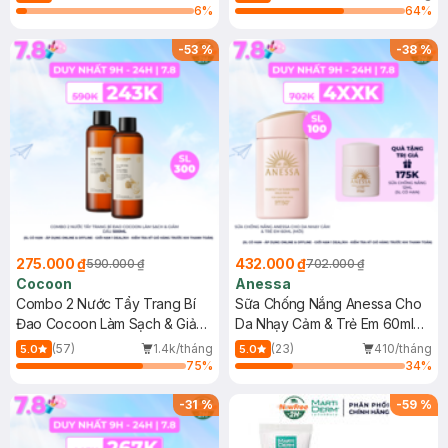
6
%
64
%
-
53
%
-
38
%
275.000 ₫
432.000 ₫
590.000 ₫
702.000 ₫
Cocoon
Anessa
Combo 2 Nước Tẩy Trang Bí
Sữa Chống Nắng Anessa Cho
Đao Cocoon Làm Sạch & Giảm
Da Nhạy Cảm & Trẻ Em 60ml
Dầu 500ml
(Mới)
(57)
1.4k/tháng
(23)
410/tháng
5.0
5.0
75
%
34
%
-
31
%
-
59
%