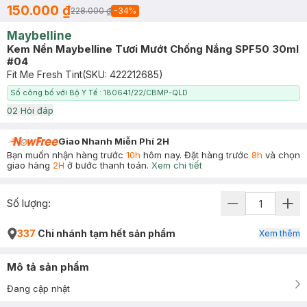
150.000 ₫
228.000 ₫
-
34
%
Maybelline
Kem Nền Maybelline Tươi Mướt Chống Nắng SPF50 30ml
#04
Fit Me Fresh Tint
(SKU:
422212685
)
Số công bố với Bộ Y Tế : 180641/22/CBMP-QLD
0
2
Hỏi đáp
Giao Nhanh Miễn Phí 2H
Bạn muốn nhận hàng trước
10h
hôm nay. Đặt hàng trước
8h
và chọn
giao hàng
2H
ở bước thanh toán.
Xem chi tiết
Số lượng:
337
Chi nhánh tạm hết sản phẩm
Xem thêm
Mô tả sản phẩm
Đang cập nhật