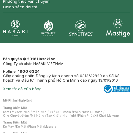
Phương thức vận chuyển
Chính sách đổi trả
Synctives
Clinic
Dermahair
Mastige
Bản quyền © 2016 Hasaki.vn
Công Ty cổ phần HASAKI VIETNAM
Hotline:
1800 6324
Giấy chứng nhận Đăng ký Kinh doanh số 0313612829 do Sở Kế
hoạch và Đầu tư Thành phố Hồ Chí Minh cấp ngày 13/01/2016
Xem tất cả cửa hàng
Mỹ Phẩm High-End
Trang Điểm Mặt
Kem Lót
/
Kem Nền
/
Phấn Nền
/
BB / CC Cream
/
Phấn Nước Cushion
/
Che Khuyết Điểm
/
Má Hồng
/
Tạo Khối / Highlight
/
Phấn Phủ
/
Xịt Khoá Makeup
Trang Điểm Mắt
Kẻ Mày
/
Kẻ Mắt
/
Phấn Mắt
/
Mascara