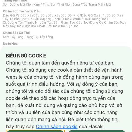
Trang Điểm Môi
Son Dưỡng Môi
/
Son Kem / Tint
/
Son Thỏi
/
Son Bóng
/
Tẩy Trang Mắt / Môi
Chăm Sóc Tóc Và Da Đầu
Dầu Gội Và Dầu Xả
/
Dầu Gội
/
Dầu Xả
/
Dầu Gội Khô
/
Dầu Gội Xả 2in1
/
Bộ Gội Xả
/
Tẩy Tế Bào Chết Da Đầu
/
Mặt Nạ / Kem Ủ Tóc
/
Serum / Dầu Dưỡng Tóc
/
Xịt Dưỡng Tóc
/
Thuốc Nhuộm Tóc
/
Sản Phẩm Tạo Kiểu Tóc
/
Dụng Cụ Chăm Sóc Tóc
/
Máy Sấy Tóc
/
Lược
/
Bộ Chăm Sóc Tóc
/
Phụ Kiện Tóc
Chăm Sóc Cơ Thể
Kem Tẩy Lông
/
Dụng Cụ Tẩy Lông
Nước Hoa
Nước Hoa Nữ
/
Nước Hoa Nam
/
Nước Hoa Cao Cấp
/
Xịt Thơm Toàn Thân
/
Nước Hoa Vùng Kín
Notice about cookies usage
BIỂU NGỮ COOKIE
Chăm Sóc Cá Nhân
Chúng tôi quan tâm đến quyền riêng tư của bạn.
Chống Muỗi
/
Khẩu Trang
/
Máy Massage
/
Mặt Nạ Xông Hơi
/
Nước Rửa Tay
/
Sản Phẩm Chăm Sóc Khác
/
Bàn Chải Đánh Răng
/
Bàn Chải Điện
/
Chúng tôi sử dụng các cookie cần thiết để vận hành
Hỗ Trợ Trắng Răng
/
Kem Đánh Răng
/
Máy Tăm Nước
/
Nước Súc Miệng
/
Tăm / Chỉ Nha Khoa
/
Xịt Thơm Miệng
/
Dung Dịch Vệ Sinh
/
Dưỡng Vùng Kín
/
website của chúng tôi và đồng hành cùng bạn trong
Khăn Ướt Vệ Sinh Vùng Kín
/
Băng Vệ Sinh
/
Tampon
/
Bọt Cạo Râu
/
Dao Cạo Râu
/
Máy Cạo Râu
suốt quá trình điều hướng. Với sự đồng ý của bạn,
Vấn Đề Về Da
chúng tôi và các đối tác của chúng tôi cũng sử dụng
Da Dầu / Lỗ Chân Lông To
/
Da Khô / Mất Nước
/
Da Lão Hóa
/
Da Mụn
/
Da Nhạy Cảm / Kích Ứng
/
Da Xỉn Màu
/
Thâm / Nám / Tàn Nhang
/
cookie để theo dõi các hoạt động trực tuyến của
Quầng Thâm & Bọng Mắt
/
Sẹo
/
Viêm Da Cơ Địa
bạn, đề xuất nội dung và quảng cáo phù hợp với sở
Dụng Cụ / Phụ Kiện Chăm Sóc Da
Chat i
Bông Tẩy Trang
/
Khăn Lau Mặt Khô
/
Dụng Cụ / Máy Rửa Mặt
/
Máy Chăm Sóc Da
/
thích và ưu tiên của bạn cũng như các chức năng
Dụng Cụ Chăm Sóc Khác
liên quan đến mạng xã hội. Để biết thêm thông tin,
hãy truy cập
Chính sách cookie
của Hasaki.