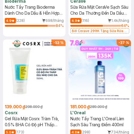
Bioderma
CeraVe
Nước Tẩy Trang Bioderma
Sữa Rửa Mặt CeraVe Sạch Sâu
Dành Cho Da Dầu & Hỗn Hợp
Cho Da Thường Đến Da Dầu
500ml
473ml
(228)
698/tháng
(116)
1.4k/tháng
4.9
4.9
84
%
64
%
Bill Cerave 299K Tặng Sữa Rửa
Mặt Cerave 30ml (SL có hạn)
-
53
%
-
37
%
139.000 ₫
181.000 ₫
298.000 ₫
289.000 ₫
Cosrx
L'Oreal
Gel Rửa Mặt Cosrx Tràm Trà,
Nước Tẩy Trang L'Oreal Làm
0.5% BHA Có Độ pH Thấp
Sạch Sâu Trang Điểm 400ml
150ml
(173)
(298)
734/tháng
5.0
4.8