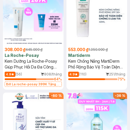
308.000 ₫
553.000 ₫
445.000 ₫
1.350.000 ₫
La Roche-Posay
Martiderm
Kem Dưỡng La Roche-Posay
Kem Chống Nắng MartiDerm
Giúp Phục Hồi Da Đa Công
Phổ Rộng Bảo Vệ Toàn Diện
Dụng 40ml
40ml
(56)
808/tháng
(110)
251/tháng
4.9
4.9
64
%
75
%
Bill La roche-posay 399K Tặng
Gel rửa mặt da dầu nhạy cảm 50ml
(SL có hạn)
-
60
%
-
36
%