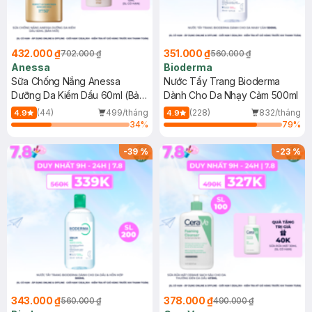
432.000 ₫
351.000 ₫
702.000 ₫
560.000 ₫
Anessa
Bioderma
Sữa Chống Nắng Anessa
Nước Tẩy Trang Bioderma
Dưỡng Da Kiềm Dầu 60ml (Bản
Dành Cho Da Nhạy Cảm 500ml
Mới)
(44)
499/tháng
(228)
832/tháng
4.9
4.9
34
%
79
%
-
39
%
-
23
%
343.000 ₫
378.000 ₫
560.000 ₫
490.000 ₫