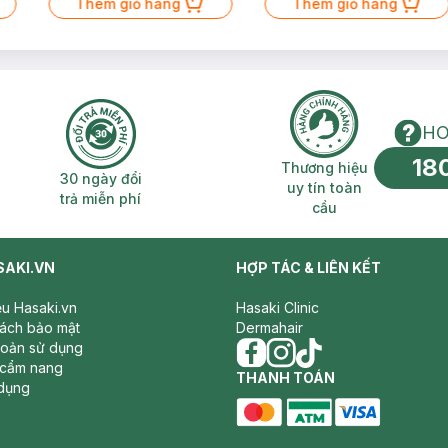
Thêm giỏ hàng
Thêm giỏ hàng
ớt.
HO
18
n phí 2H
30 ngày đổi trả miễn phí
Thương hiệu uy 
g
Thương hiệu
30 ngày đổi
uy tín toàn
trả miễn phí
cầu
SAKI.VN
HỢP TÁC & LIÊN KẾT
iệu Hasaki.vn
Hasaki Clinic
sách bảo mật
Dermahair
hoản sử dụng
 cẩm nang
facebook
THANH TOÁN
instagram
tiktok
dụng
master card
ATM card
visa card