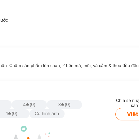
nước
hấn. Chấm sản phẩm lên chán, 2 bên má, mũi, và cằm & thoa đều đều
Chia sẻ nh
)
4
(
0
)
3
(
0
)
sản
Viết
1
(
0
)
Có hình ảnh