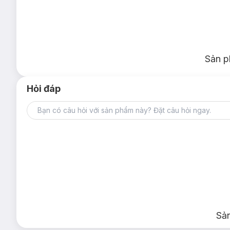
Sản p
Hỏi đáp
Hiện Hasaki có 3 tông màu:
#NC15: Màu sáng với sắc da vàng cho làn da sáng.
#NC20: Màu sáng với sắc da hồng trung tính cho là
Sả
#NC25: Màu sáng với sắc da vàng đào cho làn da s