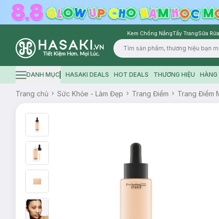
Kem Chống Nắng
Tẩy Trang
Sữa Rửa
Logo
DANH MỤC
HASAKI DEALS
HOT DEALS
THƯƠNG HIỆU
HÀNG 
Hamburger icon
Trang chủ
Sức Khỏe - Làm Đẹp
Trang Điểm
Trang Điểm 