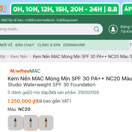
 Mặt
Tẩy tế bào chết
Bioderma
Nước Giặt
Bagsmart
Đăng 
Search icon
Tài kh
T
MỚI VỀ
BÁN CHẠY
CLINIC & SPA
DERMAHAIR
Mặt
Kem Nền
Kem Nền MAC Mỏng Mịn SPF 30 PA++ NC20 Màu S
MAC
Kem Nền MAC Mỏng Mịn SPF 30 PA++ NC20 Màu
Studio Waterweight SPF 30 Foundation
0
đánh giá
|
0
Hỏi đáp
|
Mã sản phẩm:
210000109
1.250.000 ₫
(Đã bao gồm VAT)
Màu
:
NC20