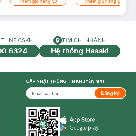
Thêm giỏ hàng
Thêm giỏ hàng
TLINE CSKH
TÌM CHI NHÁNH
HOTLINE CSKH
Tìm chi nhánh
00 6324
Hệ thống Hasaki
tín toàn cầu
CẬP NHẬT THÔNG TIN KHUYẾN MÃI
Đăng ký
Appstore icon
Goolge Play icon