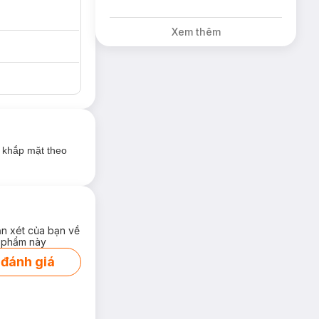
Xem thêm
 khắp mặt theo
ận xét của bạn về
 phẩm này
 đánh giá