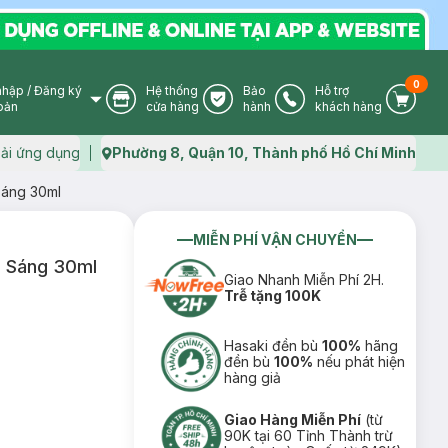
0
nhập
/
Đăng ký
Hệ thống
Bảo
Hỗ trợ
User Icon
Store Icon
Warranty Icon
Phone Icon
Cart I
oản
cửa hàng
hành
khách hàng
ải ứng dụng
Phường 8, Quận 10, Thành phố Hồ Chí Minh
Map icon
áng 30ml
MIỄN PHÍ VẬN CHUYỂN
 Sáng 30ml
Giao Nhanh Miễn Phí 2H.
Trễ tặng 100K
Hasaki đền bù
100%
hãng
đền bù
100%
nếu phát hiện
hàng giả
Giao Hàng Miễn Phí
(từ
90K tại 60 Tỉnh Thành trừ