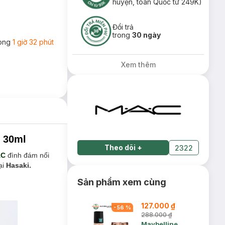
huyện, toàn Quốc từ 249K)
Đổi trả
trong
30 ngày
rong
1 giờ 32 phút
Xem thêm
 30ml
Theo dõi
+
2322
AC
đình đám nổi
ại
Hasaki.
Sản phẩm xem cùng
127.000 ₫
-
56
%
288.000 ₫
Maybelline