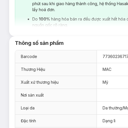
phút sau khi giao hàng thành công, hệ thống Hasa
lấy hoá đơn.
Do
100%
hàng hóa bán ra đều được xuất hết hóa 
nguồn gốc rõ ràng.
Thông số sản phẩm
Barcode
7736023671
“Kem nền - Foundation” cái tên gần như quá quen thuộc đối v
mềm mịn hoàn hảo nhất.
Kem nền
là bước quyết định trong 
Thương Hiệu
MAC
Kem Nền Mỏng Mịn MAC SPF 30 PA++ Màu Sáng Studio Wa
trung bình các khuyết điểm, lấp đầy lỗ chân lông, nếp nhăn 
Xuất xứ thương hiệu
Mỹ
nhiều lần để nâng cao độ che phủ mà không lo da bị bí bách 
hảo trên da khiến làn da của bạn trở nên rạng rỡ. Bên cạnh đ
Foundation
còn có chỉ số chống nắng SPF 30 giúp bảo vệ làn 
Nơi sản xuất
Loại da
Da thường/Mọ
Đặc tính
Dạng lì