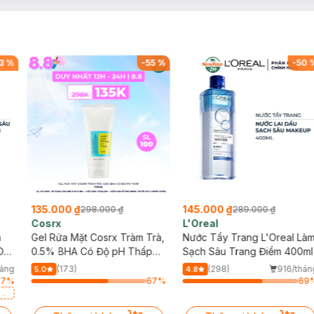
3
%
-
55
%
-
50
135.000 ₫
145.000 ₫
298.000 ₫
289.000 ₫
Cosrx
L'Oreal
h
Gel Rửa Mặt Cosrx Tràm Trà,
Nước Tẩy Trang L'Oreal Là
Da
0.5% BHA Có Độ pH Thấp
Sạch Sâu Trang Điểm 400ml
150ml
háng
(173)
(298)
916/thán
5.0
4.8
77
%
67
%
69
a