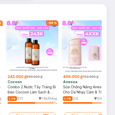
%
-
59
%
-
42
%
243.000 ₫
406.000 ₫
590.000 ₫
702.000 ₫
Cocoon
Anessa
m
Combo 2 Nước Tẩy Trang Bí
Sữa Chống Nắng Anessa
Đao Cocoon Làm Sạch &
Cho Da Nhạy Cảm & Trẻ Em
Giảm Dầu 500ml
60ml (Mới)
g
(57)
1.6k/tháng
(23)
436/tháng
5.0
5.0
%
66
%
69
%