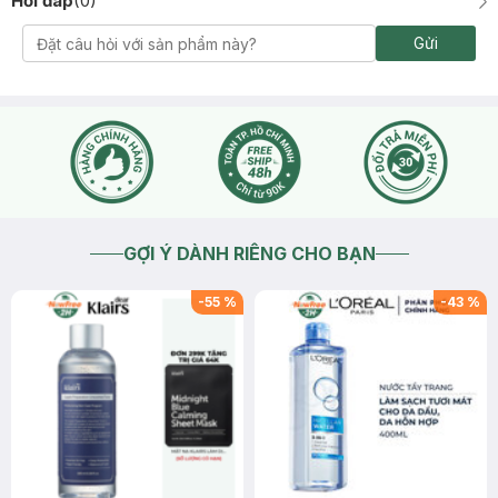
Hỏi đáp
(
0
)
Gửi
GỢI Ý DÀNH RIÊNG CHO BẠN
-
55
%
-
43
%