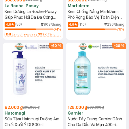
La Roche-Posay
Martiderm
Kem Dưỡng La Roche-Posay
Kem Chống Nắng MartiDerm
Giúp Phục Hồi Da Đa Công
Phổ Rộng Bảo Vệ Toàn Diện
Dụng 40ml
40ml
(56)
808/tháng
(110)
236/tháng
4.9
4.9
64
%
76
%
Bill La roche-posay 399K Tặng
Gel rửa mặt da dầu nhạy cảm 50ml
(SL có hạn)
-
60
%
-
38
%
82.000 ₫
129.000 ₫
205.000 ₫
209.000 ₫
Hatomugi
Garnier
Sữa Tắm Hatomugi Dưỡng Ẩm
Nước Tẩy Trang Garnier Dành
Chiết Xuất Ý Dĩ 800ml
Cho Da Dầu Và Mụn 400ml