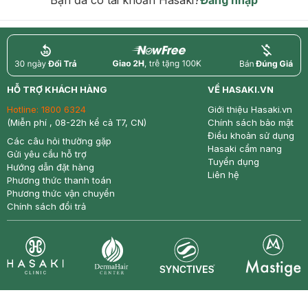
return
nowfree
price
HỖ TRỢ KHÁCH HÀNG
VỀ HASAKI.VN
Hotline:
1800 6324
Giới thiệu Hasaki.vn
(Miễn phí , 08-22h kể cả T7, CN)
Chính sách bảo mật
Điều khoản sử dụng
Các câu hỏi thường gặp
Hasaki cẩm nang
Gửi yêu cầu hỗ trợ
Tuyển dụng
Hướng dẫn đặt hàng
Liên hệ
Phương thức thanh toán
Phương thức vận chuyển
Chính sách đổi trả
Synctives
Clinic
Dermahair
Mastige