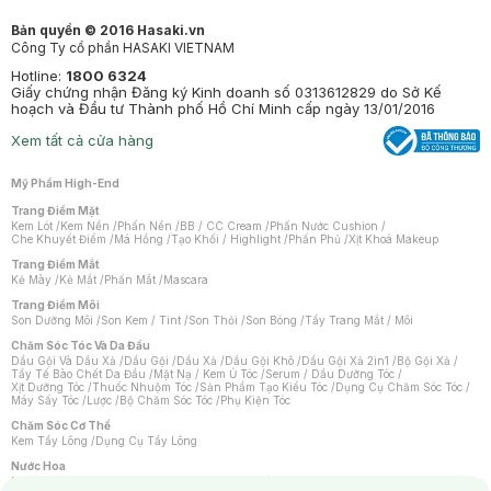
Bản quyền © 2016 Hasaki.vn
Công Ty cổ phần HASAKI VIETNAM
Hotline:
1800 6324
Giấy chứng nhận Đăng ký Kinh doanh số 0313612829 do Sở Kế
hoạch và Đầu tư Thành phố Hồ Chí Minh cấp ngày 13/01/2016
Xem tất cả cửa hàng
Mỹ Phẩm High-End
Trang Điểm Mặt
Kem Lót
/
Kem Nền
/
Phấn Nền
/
BB / CC Cream
/
Phấn Nước Cushion
/
Che Khuyết Điểm
/
Má Hồng
/
Tạo Khối / Highlight
/
Phấn Phủ
/
Xịt Khoá Makeup
Trang Điểm Mắt
Kẻ Mày
/
Kẻ Mắt
/
Phấn Mắt
/
Mascara
Trang Điểm Môi
Son Dưỡng Môi
/
Son Kem / Tint
/
Son Thỏi
/
Son Bóng
/
Tẩy Trang Mắt / Môi
Chăm Sóc Tóc Và Da Đầu
Dầu Gội Và Dầu Xả
/
Dầu Gội
/
Dầu Xả
/
Dầu Gội Khô
/
Dầu Gội Xả 2in1
/
Bộ Gội Xả
/
Tẩy Tế Bào Chết Da Đầu
/
Mặt Nạ / Kem Ủ Tóc
/
Serum / Dầu Dưỡng Tóc
/
Xịt Dưỡng Tóc
/
Thuốc Nhuộm Tóc
/
Sản Phẩm Tạo Kiểu Tóc
/
Dụng Cụ Chăm Sóc Tóc
/
Máy Sấy Tóc
/
Lược
/
Bộ Chăm Sóc Tóc
/
Phụ Kiện Tóc
Chăm Sóc Cơ Thể
Kem Tẩy Lông
/
Dụng Cụ Tẩy Lông
Nước Hoa
Nước Hoa Nữ
/
Nước Hoa Nam
/
Nước Hoa Cao Cấp
/
Xịt Thơm Toàn Thân
/