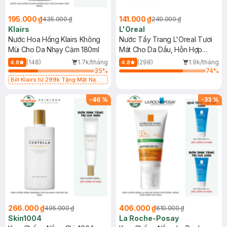
195.000 ₫
141.000 ₫
435.000 ₫
249.000 ₫
Klairs
L'Oreal
Nước Hoa Hồng Klairs Không
Nước Tẩy Trang L'Oreal Tươi
Mùi Cho Da Nhạy Cảm 180ml
Mát Cho Da Dầu, Hỗn Hợp
400ml
(148)
1.7k/tháng
(298)
1.9k/tháng
4.8
4.8
35
%
74
%
Bill Klairs từ 299k Tặng Mặt Nạ
Làm Dịu Da & Kiểm Soát Dầu Nhờn
25ml (SL Có Hạn)
-
46
%
-
33
%
266.000 ₫
406.000 ₫
495.000 ₫
610.000 ₫
Skin1004
La Roche-Posay