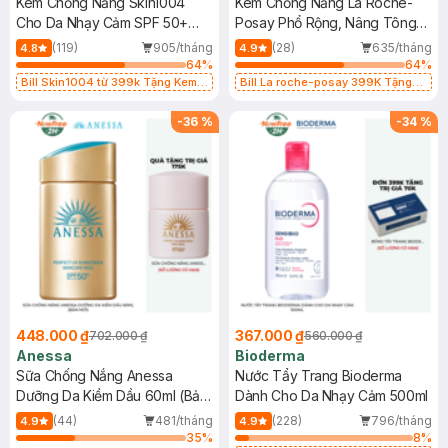
Kem Chống Nắng Skin1004
Kem Chống Nắng La Roche-
Cho Da Nhạy Cảm SPF 50+
Posay Phổ Rộng, Nâng Tông
50ml
Kiềm Dầu 50ml
(119)
905/tháng
(28)
635/tháng
4.8
4.9
64
%
64
%
Bill Skin1004 từ 399k Tặng Kem
Bill La roche-posay 399K Tặng
Chống Nắng Cho Da Nhạy Cảm
Gel rửa mặt da dầu nhạy cảm 50ml
SPF 50+ 20ml (SL Có Hạn)
(SL có hạn)
-
36
%
-
34
%
448.000 ₫
367.000 ₫
702.000 ₫
560.000 ₫
Anessa
Bioderma
Sữa Chống Nắng Anessa
Nước Tẩy Trang Bioderma
Dưỡng Da Kiềm Dầu 60ml (Bản
Dành Cho Da Nhạy Cảm 500ml
Mới)
(44)
481/tháng
(228)
796/tháng
4.9
4.9
35
%
8
%