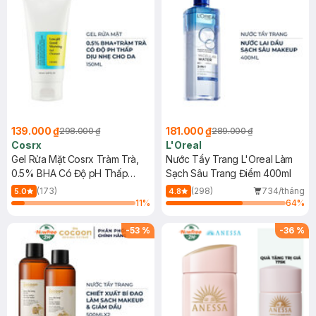
139.000 ₫
181.000 ₫
298.000 ₫
289.000 ₫
Cosrx
L'Oreal
Gel Rửa Mặt Cosrx Tràm Trà,
Nước Tẩy Trang L'Oreal Làm
0.5% BHA Có Độ pH Thấp
Sạch Sâu Trang Điểm 400ml
150ml
(173)
(298)
734/tháng
5.0
4.8
11
%
64
%
-
53
%
-
36
%