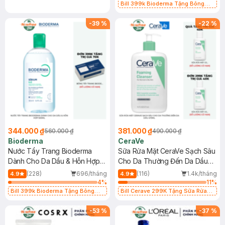
Bill 399k Bioderma Tặng Bông
Tẩy Trang Hộp 50 Miếng (SL có
hạn)
-
39
%
-
22
%
344.000 ₫
381.000 ₫
560.000 ₫
490.000 ₫
Bioderma
CeraVe
Nước Tẩy Trang Bioderma
Sữa Rửa Mặt CeraVe Sạch Sâu
Dành Cho Da Dầu & Hỗn Hợp
Cho Da Thường Đến Da Dầu
500ml
473ml
(228)
696/tháng
(116)
1.4k/tháng
4.9
4.9
4
%
11
%
Bill 399k Bioderma Tặng Bông
Bill Cerave 299K Tặng Sữa Rửa
Tẩy Trang Hộp 50 Miếng (SL có
Mặt Cerave 30ml (SL có hạn)
hạn)
-
53
%
-
37
%