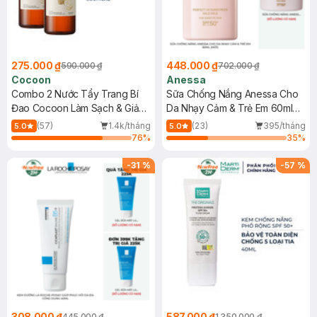
275.000 ₫
448.000 ₫
590.000 ₫
702.000 ₫
Cocoon
Anessa
Combo 2 Nước Tẩy Trang Bí
Sữa Chống Nắng Anessa Cho
Đao Cocoon Làm Sạch & Giảm
Da Nhạy Cảm & Trẻ Em 60ml
Dầu 500ml
(Mới)
(57)
1.4k/tháng
(23)
395/tháng
5.0
5.0
76
%
35
%
-
31
%
-
57
%
308.000 ₫
587.000 ₫
445.000 ₫
1.350.000 ₫