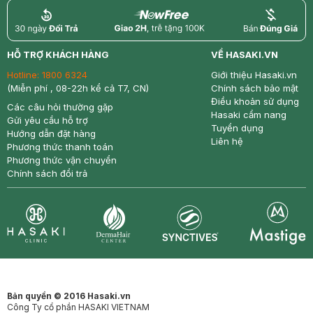
return
nowfree
price
HỖ TRỢ KHÁCH HÀNG
VỀ HASAKI.VN
Hotline:
1800 6324
Giới thiệu Hasaki.vn
(Miễn phí , 08-22h kể cả T7, CN)
Chính sách bảo mật
Điều khoản sử dụng
Các câu hỏi thường gặp
Hasaki cẩm nang
Gửi yêu cầu hỗ trợ
Tuyển dụng
Hướng dẫn đặt hàng
Liên hệ
Phương thức thanh toán
Phương thức vận chuyển
Chính sách đổi trả
Synctives
Clinic
Dermahair
Mastige
Bản quyền © 2016 Hasaki.vn
Công Ty cổ phần HASAKI VIETNAM