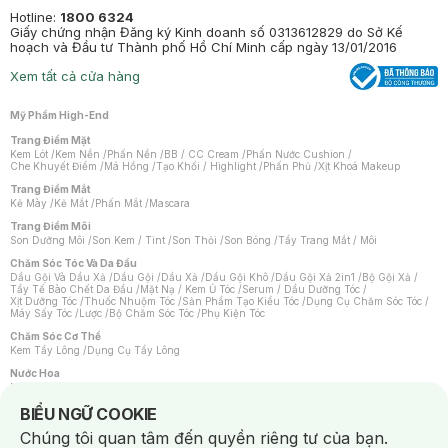
Hotline:
1800 6324
Giấy chứng nhận Đăng ký Kinh doanh số 0313612829 do Sở Kế
hoạch và Đầu tư Thành phố Hồ Chí Minh cấp ngày 13/01/2016
Xem tất cả cửa hàng
Mỹ Phẩm High-End
Trang Điểm Mặt
Kem Lót
/
Kem Nền
/
Phấn Nền
/
BB / CC Cream
/
Phấn Nước Cushion
/
Che Khuyết Điểm
/
Má Hồng
/
Tạo Khối / Highlight
/
Phấn Phủ
/
Xịt Khoá Makeup
Trang Điểm Mắt
Kẻ Mày
/
Kẻ Mắt
/
Phấn Mắt
/
Mascara
Trang Điểm Môi
Son Dưỡng Môi
/
Son Kem / Tint
/
Son Thỏi
/
Son Bóng
/
Tẩy Trang Mắt / Môi
Chăm Sóc Tóc Và Da Đầu
Dầu Gội Và Dầu Xả
/
Dầu Gội
/
Dầu Xả
/
Dầu Gội Khô
/
Dầu Gội Xả 2in1
/
Bộ Gội Xả
/
Tẩy Tế Bào Chết Da Đầu
/
Mặt Nạ / Kem Ủ Tóc
/
Serum / Dầu Dưỡng Tóc
/
Xịt Dưỡng Tóc
/
Thuốc Nhuộm Tóc
/
Sản Phẩm Tạo Kiểu Tóc
/
Dụng Cụ Chăm Sóc Tóc
/
Máy Sấy Tóc
/
Lược
/
Bộ Chăm Sóc Tóc
/
Phụ Kiện Tóc
Chăm Sóc Cơ Thể
Kem Tẩy Lông
/
Dụng Cụ Tẩy Lông
Nước Hoa
Nước Hoa Nữ
/
Nước Hoa Nam
/
Nước Hoa Cao Cấp
/
Xịt Thơm Toàn Thân
/
Nước Hoa Vùng Kín
Notice about cookies usage
BIỂU NGỮ COOKIE
Chăm Sóc Cá Nhân
Chúng tôi quan tâm đến quyền riêng tư của bạn.
Chống Muỗi
/
Khẩu Trang
/
Máy Massage
/
Mặt Nạ Xông Hơi
/
Nước Rửa Tay
/