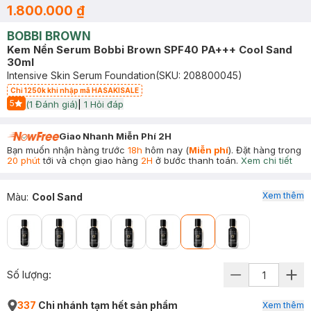
1.800.000 ₫
BOBBI BROWN
Kem Nền Serum Bobbi Brown SPF40 PA+++ Cool Sand
30ml
Intensive Skin Serum Foundation
(SKU:
208800045
)
Chỉ 1250k khi nhập mã HASAKISALE
5
(
1
Đánh giá)
|
1
Hỏi đáp
Start Icon
Giao Nhanh Miễn Phí 2H
Bạn muốn nhận hàng trước
18h
hôm nay (
Miễn phí
). Đặt hàng trong
20 phút
tới và chọn giao hàng
2H
ở bước thanh toán.
Xem chi tiết
Xem thêm
Màu
:
Cool Sand
Số lượng:
337
Chi nhánh tạm hết sản phẩm
Xem thêm