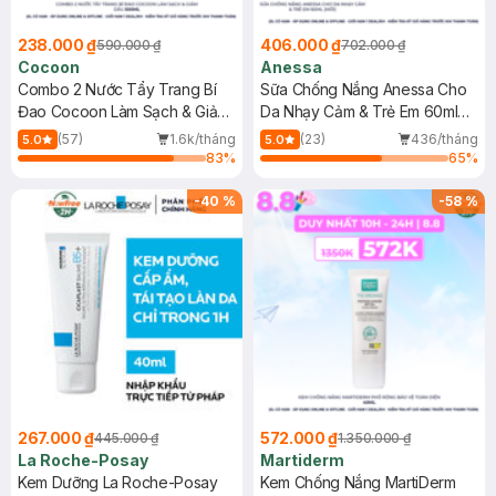
238.000 ₫
406.000 ₫
590.000 ₫
702.000 ₫
Cocoon
Anessa
Combo 2 Nước Tẩy Trang Bí
Sữa Chống Nắng Anessa Cho
Đao Cocoon Làm Sạch & Giảm
Da Nhạy Cảm & Trẻ Em 60ml
Dầu 500ml
(Mới)
(57)
1.6k/tháng
(23)
436/tháng
5.0
5.0
83
%
65
%
-
40
%
-
58
%
267.000 ₫
572.000 ₫
445.000 ₫
1.350.000 ₫
La Roche-Posay
Martiderm
Kem Dưỡng La Roche-Posay
Kem Chống Nắng MartiDerm