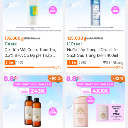
135.000 ₫
135.000 ₫
298.000 ₫
289.000 ₫
Cosrx
L'Oreal
Gel Rửa Mặt Cosrx Tràm Trà,
Nước Tẩy Trang L'Oreal Làm
0.5% BHA Có Độ pH Thấp
Sạch Sâu Trang Điểm 400ml
150ml
(173)
(298)
984/tháng
5.0
4.8
60
%
67
%
-
60
%
-
42
%