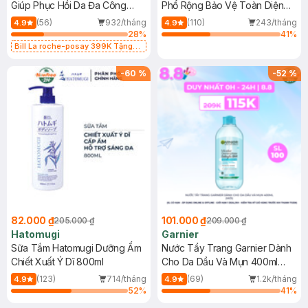
Giúp Phục Hồi Da Đa Công
Phổ Rộng Bảo Vệ Toàn Diện
Dụng 40ml
40ml
(56)
932/tháng
(110)
243/tháng
4.9
4.9
28
%
41
%
Bill La roche-posay 399K Tặng
Gel rửa mặt da dầu nhạy cảm 50ml
(SL có hạn)
-
60
%
-
52
%
82.000 ₫
101.000 ₫
205.000 ₫
209.000 ₫
Hatomugi
Garnier
Sữa Tắm Hatomugi Dưỡng Ẩm
Nước Tẩy Trang Garnier Dành
Chiết Xuất Ý Dĩ 800ml
Cho Da Dầu Và Mụn 400ml
(Mới)
(123)
714/tháng
(69)
1.2k/tháng
4.9
4.9
52
%
41
%