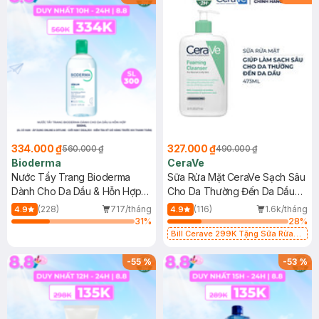
334.000 ₫
327.000 ₫
560.000 ₫
490.000 ₫
Bioderma
CeraVe
Nước Tẩy Trang Bioderma
Sữa Rửa Mặt CeraVe Sạch Sâu
Dành Cho Da Dầu & Hỗn Hợp
Cho Da Thường Đến Da Dầu
500ml
473ml
(228)
717/tháng
(116)
1.6k/tháng
4.9
4.9
31
%
28
%
Bill Cerave 299K Tặng Sữa Rửa
Mặt Cerave 30ml (SL có hạn)
-
55
%
-
53
%