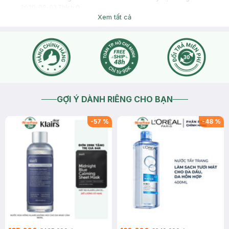
2020-09-03
Thích
0
Xem tất cả
GỢI Ý DÀNH RIÊNG CHO BẠN
-
57
%
-
48
%