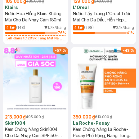
185.000 ₫
129.000 ₫
435.000 ₫
249.000 ₫
Klairs
L'Oreal
Nước Hoa Hồng Klairs Không
Nước Tẩy Trang L'Oreal Tươi
Mùi Cho Da Nhạy Cảm 180ml
Mát Cho Da Dầu, Hỗn Hợp
400ml
(148)
1.7k/tháng
(298)
2.1k/tháng
4.8
4.8
76
%
41
%
Bill Klairs từ 299k Tặng Mặt Nạ
Làm Dịu Da & Kiểm Soát Dầu Nhờn
25ml (SL Có Hạn)
-
57
%
-
43
%
213.000 ₫
350.000 ₫
495.000 ₫
610.000 ₫
Skin1004
La Roche-Posay
Kem Chống Nắng Skin1004
Kem Chống Nắng La Roche-
Cho Da Nhạy Cảm SPF 50+
Posay Phổ Rộng, Nâng Tông