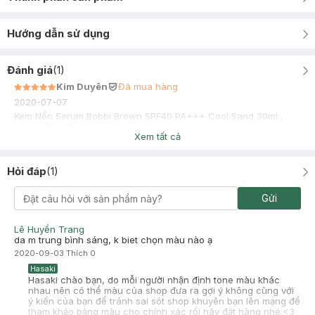
Hướng dẫn sử dụng
Đánh giá
(
1
)
Kim Duyên
Đã mua hàng
2020-07-07
Kem Nền Serum Bobbi Brown SPF40 PA+++ Cool Sand 30ml ,
hàng rất ok tốt, giá hợp lý
Xem tất cả
Hỏi đáp
(
1
)
Gửi
Lê Huyền Trang
da m trung bình sáng, k biet chọn màu nào ạ
2020-09-03
Thích
0
Hasaki
Hasaki chào bạn, do mỗi người nhận định tone màu khác
nhau nên có thể màu của shop đưa ra gợi ý không cùng với
ý kiến của bạn để tránh sai sót shop khuyên bạn lên mạng để
tham khảo bảng màu cho chính xác rồi hãy đặt hàng nhé.<3