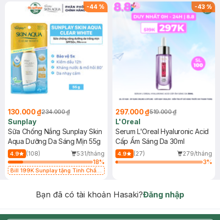
-
44
%
-
43
%
130.000 ₫
297.000 ₫
234.000 ₫
519.000 ₫
Sunplay
L'Oreal
Sữa Chống Nắng Sunplay Skin
Serum L'Oreal Hyaluronic Acid
Aqua Dưỡng Da Sáng Mịn 55g
Cấp Ẩm Sáng Da 30ml
(108)
531/tháng
(27)
279/tháng
4.9
4.9
18
%
3
%
Bill 199K Sunplay tặng Tinh Chất
Chống Nắng 7g trị giá 30K (SL có
hạn)
Bạn đã có tài khoản Hasaki?
Đăng nhập