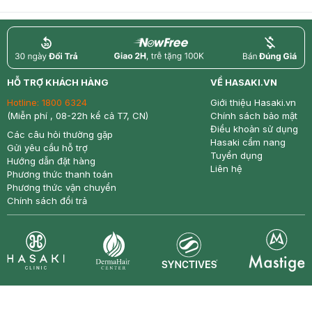
return
nowfree
price
HỖ TRỢ KHÁCH HÀNG
VỀ HASAKI.VN
Hotline:
1800 6324
Giới thiệu Hasaki.vn
(Miễn phí , 08-22h kể cả T7, CN)
Chính sách bảo mật
Điều khoản sử dụng
Các câu hỏi thường gặp
Hasaki cẩm nang
Gửi yêu cầu hỗ trợ
Tuyển dụng
Hướng dẫn đặt hàng
Liên hệ
Phương thức thanh toán
Phương thức vận chuyển
Chính sách đổi trả
Synctives
Clinic
Dermahair
Mastige