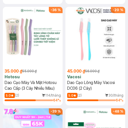
-
36
%
-
20
%
35.000 ₫
45.000 ₫
55.000 ₫
56.000 ₫
Hotosu
Vacosi
Dao Cạo Mày Và Mặt Hotosu
Dao Cạo Lông Mày Vacosi
Cao Cấp (3 Cây Nhiều Màu)
DC06 (2 Cây)
(2)
114/tháng
(2)
30/tháng
5.0
5.0
64
%
64
%
-
39
%
-
48
%