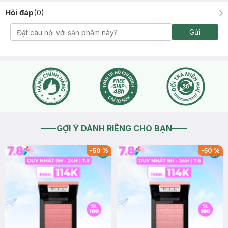
Hỏi đáp
(
0
)
Gửi
GỢI Ý DÀNH RIÊNG CHO BẠN
-
50
%
-
50
%