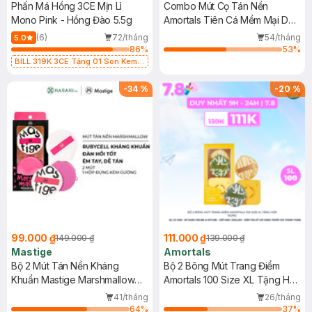
Phấn Má Hồng 3CE Mịn Lì
Combo Mút Cọ Tán Nền
Mono Pink - Hồng Đào 5.5g
Amortals Tiên Cá Mềm Mại Dễ
Tán
(6)
72/tháng
54/tháng
5.0
86
%
53
%
BILL 319K 3CE Tặng 01 Son Kem
Lì 3CE Nhung Mịn Màu 03 Daffodil
1.5g (SL có hạn)
-
34
%
-
20
%
99.000 ₫
111.000 ₫
149.000 ₫
139.000 ₫
Mastige
Amortals
Bộ 2 Mút Tán Nền Kháng
Bộ 2 Bông Mút Trang Điểm
Khuẩn Mastige Marshmallow
Amortals 100 Size XL Tặng Hộp
Mềm Mịn
Đựng
41/tháng
26/tháng
64
%
37
%