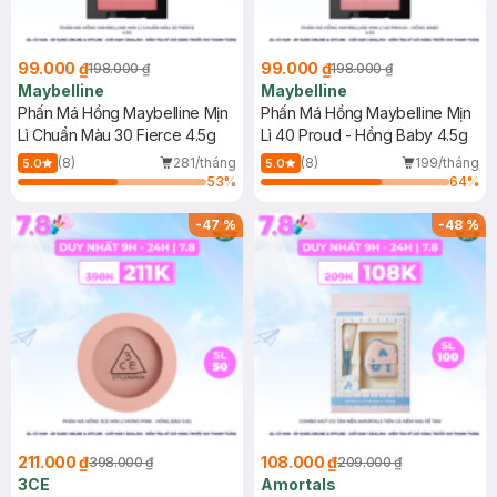
99.000 ₫
99.000 ₫
198.000 ₫
198.000 ₫
Maybelline
Maybelline
Phấn Má Hồng Maybelline Mịn
Phấn Má Hồng Maybelline Mịn
Lì Chuẩn Màu 30 Fierce 4.5g
Lì 40 Proud - Hồng Baby 4.5g
(8)
281/tháng
(8)
199/tháng
5.0
5.0
53
%
64
%
-
47
%
-
48
%
211.000 ₫
108.000 ₫
398.000 ₫
209.000 ₫
3CE
Amortals