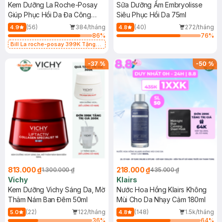
Kem Dưỡng La Roche-Posay
Sữa Dưỡng Ẩm Embryolisse
Giúp Phục Hồi Da Đa Công
Siêu Phục Hồi Da 75ml
Dụng 100ml
(56)
384/tháng
(40)
272/tháng
4.9
4.8
86
%
76
%
Bill La roche-posay 399K Tặng
Gel rửa mặt da dầu nhạy cảm 50ml
(SL có hạn)
-
37
%
-
50
%
813.000 ₫
218.000 ₫
1.300.000 ₫
435.000 ₫
Vichy
Klairs
Kem Dưỡng Vichy Sáng Da, Mờ
Nước Hoa Hồng Klairs Không
Thâm Nám Ban Đêm 50ml
Mùi Cho Da Nhạy Cảm 180ml
(22)
122/tháng
(148)
1.5k/tháng
5.0
4.8
36
%
64
%