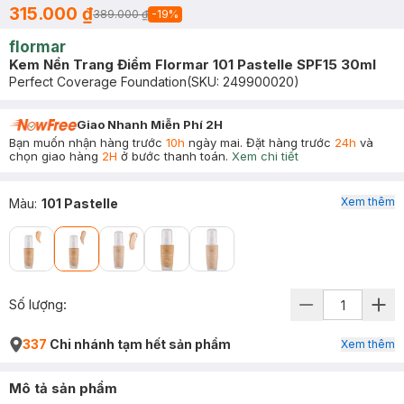
315.000 ₫
389.000 ₫
-
19
%
flormar
Kem Nền Trang Điểm Flormar 101 Pastelle SPF15 30ml
Perfect Coverage Foundation
(SKU:
249900020
)
Giao Nhanh Miễn Phí 2H
Bạn muốn nhận hàng trước
10h
ngày mai. Đặt hàng trước
24h
và
chọn giao hàng
2H
ở bước thanh toán.
Xem chi tiết
Xem thêm
Màu
:
101 Pastelle
Số lượng:
337
Chi nhánh tạm hết sản phẩm
Xem thêm
Mô tả sản phẩm