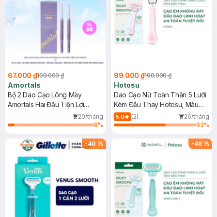
67.000 ₫
99.000 ₫
109.000 ₫
190.000 ₫
Amortals
Hotosu
Bộ 2 Dao Cạo Lông Mày
Dao Cạo Nữ Toàn Thân 5 Lưỡi
Amortals Hai Đầu Tiện Lợi
Kèm Đầu Thay Hotosu, Màu
Không Gỉ
Hồng
20/tháng
(2)
26/tháng
5.0
8
%
63
%
-
40
%
-
48
%