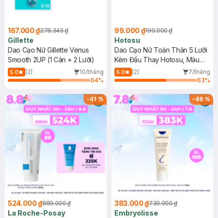
167.000 ₫
99.000 ₫
278.345 ₫
190.000 ₫
Gillette
Hotosu
Dao Cạo Nữ Gillette Venus
Dao Cạo Nữ Toàn Thân 5 Lưỡi
Smooth 2UP (1 Cán + 2 Lưỡi)
Kèm Đầu Thay Hotosu, Màu
Xanh Mint
(2)
10/tháng
(2)
7/tháng
5.0
5.0
64
%
63
%
-
41
%
-
48
%
524.000 ₫
383.000 ₫
889.000 ₫
730.000 ₫
La Roche-Posay
Embryolisse