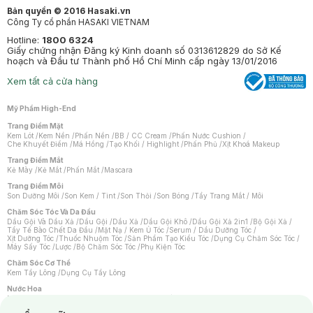
Bản quyền © 2016 Hasaki.vn
Công Ty cổ phần HASAKI VIETNAM
Hotline:
1800 6324
Giấy chứng nhận Đăng ký Kinh doanh số 0313612829 do Sở Kế
hoạch và Đầu tư Thành phố Hồ Chí Minh cấp ngày 13/01/2016
Xem tất cả cửa hàng
Mỹ Phẩm High-End
Trang Điểm Mặt
Kem Lót
/
Kem Nền
/
Phấn Nền
/
BB / CC Cream
/
Phấn Nước Cushion
/
Che Khuyết Điểm
/
Má Hồng
/
Tạo Khối / Highlight
/
Phấn Phủ
/
Xịt Khoá Makeup
Trang Điểm Mắt
Kẻ Mày
/
Kẻ Mắt
/
Phấn Mắt
/
Mascara
Trang Điểm Môi
Son Dưỡng Môi
/
Son Kem / Tint
/
Son Thỏi
/
Son Bóng
/
Tẩy Trang Mắt / Môi
Chăm Sóc Tóc Và Da Đầu
Dầu Gội Và Dầu Xả
/
Dầu Gội
/
Dầu Xả
/
Dầu Gội Khô
/
Dầu Gội Xả 2in1
/
Bộ Gội Xả
/
Tẩy Tế Bào Chết Da Đầu
/
Mặt Nạ / Kem Ủ Tóc
/
Serum / Dầu Dưỡng Tóc
/
Xịt Dưỡng Tóc
/
Thuốc Nhuộm Tóc
/
Sản Phẩm Tạo Kiểu Tóc
/
Dụng Cụ Chăm Sóc Tóc
/
Máy Sấy Tóc
/
Lược
/
Bộ Chăm Sóc Tóc
/
Phụ Kiện Tóc
Chăm Sóc Cơ Thể
Kem Tẩy Lông
/
Dụng Cụ Tẩy Lông
Nước Hoa
Nước Hoa Nữ
/
Nước Hoa Nam
/
Nước Hoa Cao Cấp
/
Xịt Thơm Toàn Thân
/
Nước Hoa Vùng Kín