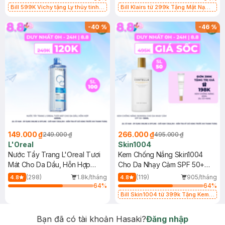
Bill 599K Vichy tặng Ly thủy tinh
Bill Klairs từ 299k Tặng Mặt Nạ
trị giá 200K (SL có hạn)
Làm Dịu Da & Kiểm Soát Dầu Nhờn
25ml (SL Có Hạn)
-
40
%
-
46
%
149.000 ₫
266.000 ₫
249.000 ₫
495.000 ₫
L'Oreal
Skin1004
Nước Tẩy Trang L'Oreal Tươi
Kem Chống Nắng Skin1004
Mát Cho Da Dầu, Hỗn Hợp
Cho Da Nhạy Cảm SPF 50+
400ml
50ml
(298)
1.8k/tháng
(119)
905/tháng
4.8
4.8
64
%
64
%
Bill Skin1004 từ 399k Tặng Kem
Chống Nắng Cho Da Nhạy Cảm
SPF 50+ 20ml (SL Có Hạn)
Bạn đã có tài khoản Hasaki?
Đăng nhập