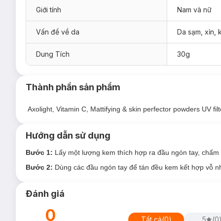
Giới tính
Nam và nữ
Kem Nền Trang Điểm Làm Sáng Da Flormar 7+ BB White 
BW01 Light: Thích hợp cho da sáng màu
Vấn đề về da
Da sạm, xỉn,
BW02 Light Medium: Thích hợp cho da trung bình
Dung Tích
30g
Thành phần sản phẩm
Axolight, Vitamin C, Mattifying & skin perfector powders UV filt
Hướng dẫn sử dụng
Bước 1:
Lấy một lượng kem thích hợp ra đầu ngón tay, chấm đ
Bước 2:
Dùng các đầu ngón tay để tán đều kem kết hợp vỗ nh
Đánh giá
0
Tất cả
(
0
)
5
(
0