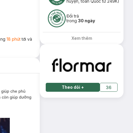
huyện, toàn Quốc từ 249K)
Đổi trả
trong
30 ngày
Xem thêm
rong
18 phút
tới và
Theo dõi
+
36
 giúp che phủ
m còn giúp dưỡng