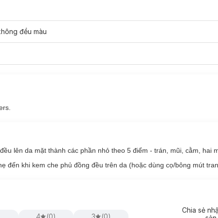
Cream
hiện có 2 tông màu tại Hasaki:
 không đều màu
ers.
ều lên da mặt thành các phần nhỏ theo 5 điểm - trán, mũi, cằm, hai 
ẹ đến khi kem che phủ đồng đều trên da (hoặc dùng cọ/bông mút tran
Chia sẻ nh
)
4
(
0
)
3
(
0
)
sản