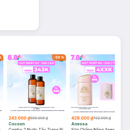
%
-
59
%
-
39
%
243.000 ₫
428.000 ₫
590.000 ₫
702.000 ₫
Cocoon
Anessa
m
Combo 2 Nước Tẩy Trang Bí
Sữa Chống Nắng Anessa