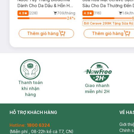
Sản xuất tại:
Thổ Nhĩ Kỳ
m
Dành Cho Da Dầu & Hỗn Hợp
Sâu Cho Da Thường Đến 
500ml
Dầu 473ml
/tháng
(228)
709/tháng
(116)
1.6k/t
4.9
4.9
40
%
24
%
Lưu ý: Tác dụng có thể khác nhau tuỳ cơ địa của người dùn
Bill Cerave 299K Tặng Sữa Rử
Mặt Cerave 30ml (SL có hạn)
Thêm giỏ hàng
Thêm giỏ hàng
Thanh toán khi nhận hàng
Giao nhanh miễ
Thanh toán
Giao nhanh
khi nhận
miễn phí 2H
hàng
HỖ TRỢ KHÁCH HÀNG
VỀ HA
Giới th
Hotline:
1800 6324
Chính 
(Miễn phí , 08-22h kể cả T7, CN)