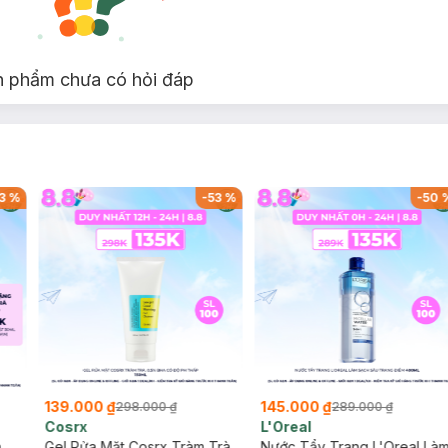
n phẩm chưa có hỏi đáp
3
%
-
53
%
-
50
139.000 ₫
145.000 ₫
298.000 ₫
289.000 ₫
Cosrx
L'Oreal
h
Gel Rửa Mặt Cosrx Tràm Trà,
Nước Tẩy Trang L'Oreal Là