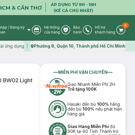
0
nhập
/
Đăng ký
Hệ thống
Bảo
Hỗ trợ
User Icon
Store Icon
Warranty Icon
Phone Icon
Cart I
oản
cửa hàng
hành
khách hàng
ải ứng dụng
Phường 8, Quận 10, Thành phố Hồ Chí Minh
Map icon
MIỄN PHÍ VẬN CHUYỂN
0 BW02 Light
Giao Nhanh Miễn Phí 2H.
Trễ tặng 100K
Hasaki đền bù
100%
hãng
đền bù
100%
nếu phát hiện
hàng giả
Giao Hàng Miễn Phí
(từ
90K tại 60 Tỉnh Thành trừ