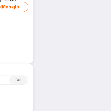
 đánh giá
ho da. Đồng thời
thành melanin &
m nhẹ trên da
Gửi