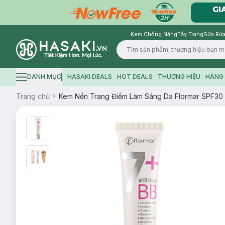
Kem Chống Nắng
Tẩy Trang
Sữa Rửa
Logo
DANH MỤC
HASAKI DEALS
HOT DEALS
THƯƠNG HIỆU
HÀNG 
Hamburger icon
Trang chủ
Kem Nền Trang Điểm Làm Sáng Da Flormar SPF30