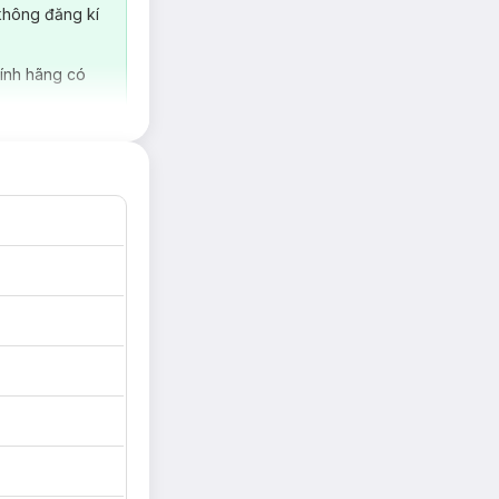
không đăng kí
ính hãng có
 tạo hiệu ứng da
cảm giác dày,
ản phẩm mang đến