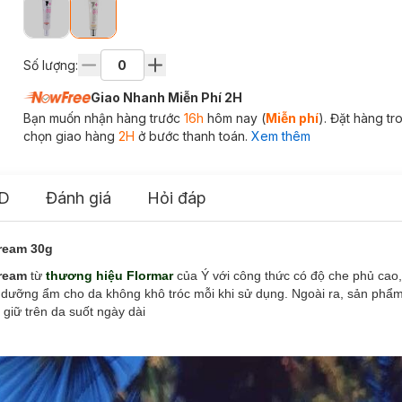
Số lượng:
Giao Nhanh Miễn Phí 2H
Bạn muốn nhận hàng trước
16h
hôm nay (
Miễn phí
). Đặt hàng t
chọn giao hàng
2H
ở bước thanh toán.
Xem thêm
D
Đánh giá
Hỏi đáp
ream 30g
Cream
từ
thương hiệu Flormar
của Ý với công thức có độ che phủ cao,
 dưỡng ẩm cho da không khô tróc mỗi khi sử dụng. Ngoài ra, sản phẩ
 giữ trên da suốt ngày dài