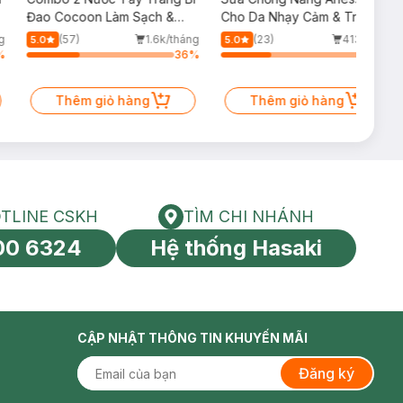
Đao Cocoon Làm Sạch &
Cho Da Nhạy Cảm & Trẻ Em
Giảm Dầu 500ml
60ml (Mới)
g
(57)
1.6k/tháng
(23)
413/tháng
5.0
5.0
%
36
%
34
%
Thêm giỏ hàng
Thêm giỏ hàng
TLINE CSKH
TÌM CHI NHÁNH
HOTLINE CSKH
Tìm chi nhánh
00 6324
Hệ thống Hasaki
tín toàn cầu
CẬP NHẬT THÔNG TIN KHUYẾN MÃI
Đăng ký