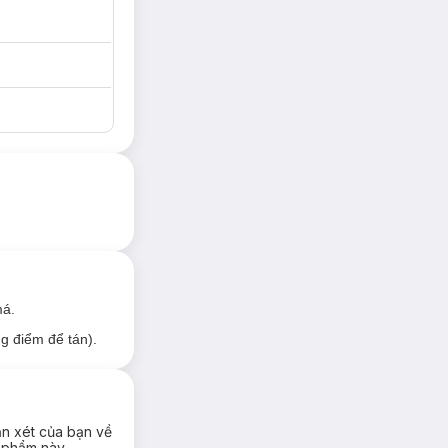
má.
g điểm để tán).
ận xét của bạn về
 phẩm này