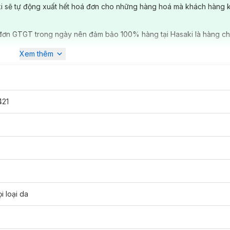
ki sẽ tự động xuất hết hoá đơn cho những hàng hoá mà khách hàng 
đơn GTGT trong ngày nên đảm bảo 100% hàng tại Hasaki là hàng ch
Xem thêm
421
 cách trang điểm mỏng nhẹ tự nhiên chính là sử dụng
BB Cream
, giúp
định, làm đồng đều sắc da và che phủ các khuyết điểm nhẹ, không tạo 
i loại da
 thường
àm Sáng Da Flormar 7+ BB White Cream
với 7 công dụng trong 1 s