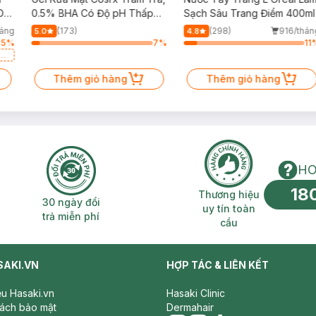
Da
0.5% BHA Có Độ pH Thấp
Sạch Sâu Trang Điểm 400ml
150ml
háng
(173)
(298)
916/thán
5.0
4.8
65
%
7
%
11
g
a
Thêm giỏ hàng
Thêm giỏ hàng
HO
18
n phí 2H
30 ngày đổi trả miễn phí
Thương hiệu uy 
Thương hiệu
30 ngày đổi
uy tín toàn
trả miễn phí
cầu
SAKI.VN
HỢP TÁC & LIÊN KẾT
iệu Hasaki.vn
Hasaki Clinic
sách bảo mật
Dermahair