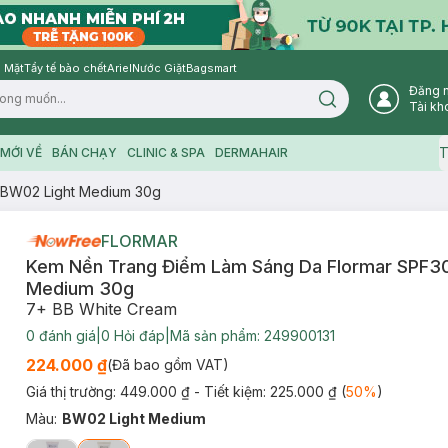
 Mặt
Tẩy tế bào chết
Ariel
Nước Giặt
Bagsmart
Đăng 
Search icon
Tài kh
T
MỚI VỀ
BÁN CHẠY
CLINIC & SPA
DERMAHAIR
 BW02 Light Medium 30g
FLORMAR
Kem Nền Trang Điểm Làm Sáng Da Flormar SPF3
Medium 30g
7+ BB White Cream
0
đánh giá
|
0
Hỏi đáp
|
Mã sản phẩm:
249900131
224.000 ₫
(Đã bao gồm VAT)
Giá thị trường:
449.000 ₫
- Tiết kiệm:
225.000 ₫
(
50
%
)
Màu
:
BW02 Light Medium