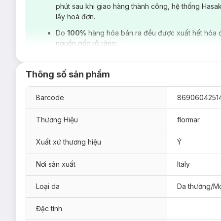
phút sau khi giao hàng thành công, hệ thống Hasa
lấy hoá đơn.
Do
100%
hàng hóa bán ra đều được xuất hết hóa 
nguồn gốc rõ ràng.
Thông số sản phẩm
Barcode
8690604251
Thương Hiệu
flormar
Xuất xứ thương hiệu
Ý
Nơi sản xuất
Italy
Một trong những lựa chọn dành cho phái đẹp yêu thích phong
đẹp “tự nhiên như thật”, có độ căng mướt và bóng khỏe nhất 
Loại da
Da thường/Mọ
nặng mặt hay bí da như nhiều loại kem nền foundation thông
Hasaki
xin giới thiệu dòng sản phẩm
Kem Nền Trang Điểm L
Đặc tính
cho bạn lớp nền hoàn hảo