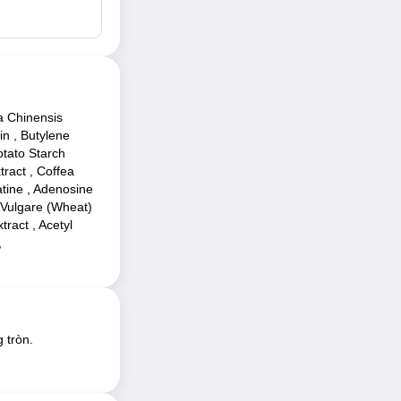
a Chinensis
in , Butylene
otato Starch
ract , Coffea
atine , Adenosine
 Vulgare (Wheat)
ract , Acetyl
,
 tròn.