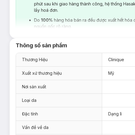
phát triển bởi Bác Sĩ Da Liễu. Trước khi sản xuất các sản ph
phút sau khi giao hàng thành công, hệ thống Hasa
hiệu này đang được tập đoàn mỹ phẩm Estée Lauder quản lý.
lấy hoá đơn.
Ngoài các dòng sản phẩm nước hoa, mỹ phẩm trang điểm,
Cl
Do
100%
hàng hóa bán ra đều được xuất hết hóa 
Medical chỉ bán tại các bệnh viện. Dòng dưỡng ẩm dành cho
nguồn gốc rõ ràng.
phần có trong sản phẩm được chứng minh là có lợi cho da. H
giới.
Loại da phù hợp:
Thông số sản phẩm
Sản phẩm thích hợp sử dụng cho da kh
ô
, h
ỗn
h
ợp
kh
ô
.
Thương Hiệu
Clinique
C
ô
ng d
ụng
:
Xuất xứ thương hiệu
Mỹ
Nơi sản xuất
Loại da
Đặc tính
Dạng lì
Vấn đề về da