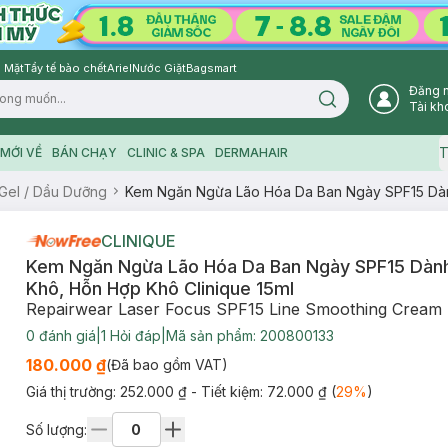
 Mặt
Tẩy tế bào chết
Ariel
Nước Giặt
Bagsmart
Đăng 
Search icon
Tài kh
T
MỚI VỀ
BÁN CHẠY
CLINIC & SPA
DERMAHAIR
Gel / Dầu Dưỡng
Kem Ngăn Ngừa Lão Hóa Da Ban Ngày SPF15 Dàn
CLINIQUE
Kem Ngăn Ngừa Lão Hóa Da Ban Ngày SPF15 Dàn
Khô, Hỗn Hợp Khô Clinique 15ml
Repairwear Laser Focus SPF15 Line Smoothing Cream
0
đánh giá
|
1
Hỏi đáp
|
Mã sản phẩm:
200800133
180.000 ₫
(Đã bao gồm VAT)
Giá thị trường:
252.000 ₫
- Tiết kiệm:
72.000 ₫
(
29
%
)
Số lượng: