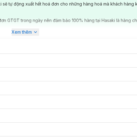
ẩm mới,
Clinique
đều tổ chức các buổi thử nghiệm với 600 người tình n
ki sẽ tự động xuất hết hoá đơn cho những hàng hoá mà khách hàng 
inique
còn có dòng sản phẩm dưỡng da và chăm sóc da. Dòng chăm s
đơn GTGT trong ngày nên đảm bảo 100% hàng tại Hasaki là hàng ch
 da và serum của
Clinique
luôn gắn liền với các công nghệ mới nhất. T
iện nhãn hiệu
Clinique
có mặt trên hơn 135 quốc gia và 17.000 cửa hàn
Xem thêm