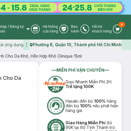
0
nhập
/
Đăng ký
Hệ thống
Bảo
Hỗ trợ
User Icon
Store Icon
Warranty Icon
Phone Icon
Cart I
oản
cửa hàng
hành
khách hàng
ải ứng dụng
Phường 8, Quận 10, Thành phố Hồ Chí Minh
Map icon
h Cho Da Khô, Hỗn Hợp Khô Clinique 15ml
MIỄN PHÍ VẬN CHUYỂN
h Cho Da
Giao Nhanh Miễn Phí 2H.
Trễ tặng 100K
Hasaki đền bù
100%
hãng
đền bù
100%
nếu phát hiện
hàng giả
Giao Hàng Miễn Phí
(từ
90K tại 60 Tỉnh Thành trừ