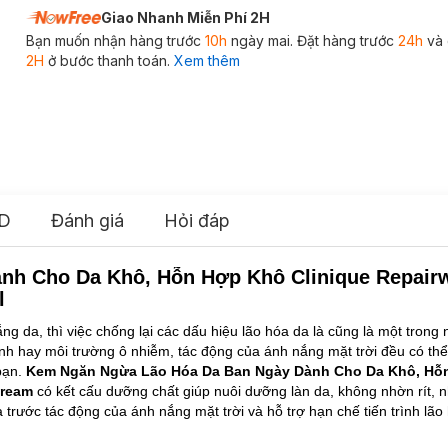
Giao Nhanh Miễn Phí 2H
Bạn muốn nhận hàng trước
10h
ngày mai. Đặt hàng trước
24h
và 
2H
ở bước thanh toán.
Xem thêm
D
Đánh giá
Hỏi đáp
h Cho Da Khô, Hỗn Hợp Khô Clinique Repairw
l
 da, thì việc chống lại các dấu hiệu lão hóa da là cũng là một tron
nh hay môi trường ô nhiễm, tác động của ánh nắng mặt trời đều có th
bạn.
Kem Ngăn Ngừa Lão Hóa Da Ban Ngày Dành Cho Da Khô, Hỗ
Cream
có kết cấu dưỡng chất giúp nuôi dưỡng làn da, không nhờn rít,
trước tác động của ánh nắng mặt trời và hỗ trợ hạn chế tiến trình lão