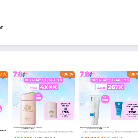
ạn
3
%
-
38
%
-
38
g