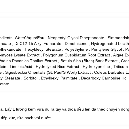
redients: Water\Aqua\Eau , Neopentyl Glycol Diheptanoate , Simmondsi
tanoate , Di-C12-15 Alkyl Fumarate , Dimethicone , Hydrogenated Lecith
ylhexanoate , Hexyldecyl Stearate , Polyethylene , Pentylene Glycol , P
aromyces Lysate Extract , Polygonum Cuspidatum Root Extract , Algae Ext
ina Pavonica Thallus Extract , Betula Alba (Birch) Bark Extract , Cre
 , Linoleic Acid , Hydrolyzed Rice Extract , Hydroxyproline , Triticum
, Sigesbeckia Orientalis (St. Paul'S Wort) Extract , Coleus Barbatus Ext
l Stearate , Sorbitol , Ethylhexyl Palmitate , Decarboxy Carnosine Hcl 
etate.
hục làn da tươi trẻ tự nhiên.
 giúp làm mờ các vết nhăn trên da.
. Lấy 1 lượng kem vừa đủ ra tay và thoa đều lên da theo chuyển động
iếp xúc, rửa sạch với nước.