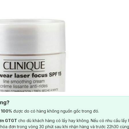
ông?
) 100%
được do có hàng không nguồn gốc trong đó.
cam kết mọi sản phẩm đều được kiểm nghiệm dị ứng và 100% không ph
đơn GTGT
cho dù khách hàng có lấy hay không. Nếu có nhu cầu lấy
ong điều kiện môi trường ô nhiễm hiện nay.
Clinique
là nhãn hiệu mỹ p
 hóa đơn trong vòng 30 phút sau khi nhận hàng và trước 22h30 cùng