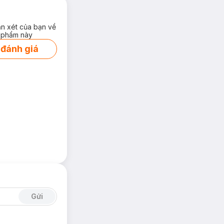
ận xét của bạn về
 phẩm này
 đánh giá
Gửi