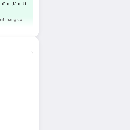
guyện. Hiện nhãn
không đăng kí
óc da Clinique
ính hãng có
hêm vào đó, thành
g trên toàn thế