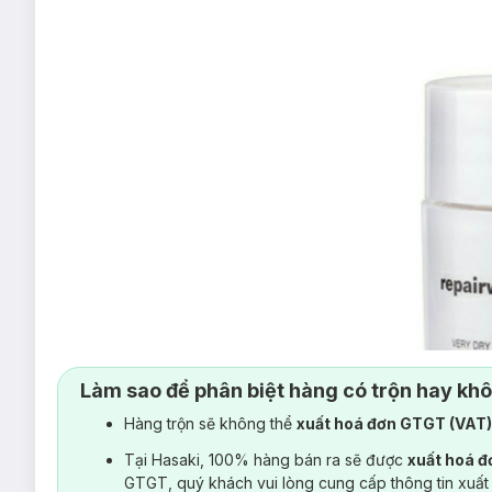
Làm sao để phân biệt hàng có trộn hay kh
Hàng trộn sẽ không thể
xuất hoá đơn GTGT (VAT
Thương hiệu
Clinique
đã ra mắt vào tháng 8 năm 1968, với 
Tại Hasaki, 100% hàng bán ra sẽ được
xuất hoá 
điều đó rất có ý nghĩa khi dị ứng đang là mối quan tâm lớn tr
GTGT, quý khách vui lòng cung cấp thông tin xuất