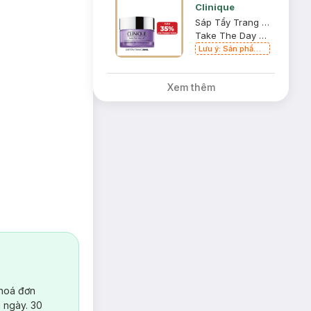
Clinique
Sáp Tẩy Trang Clinique 30ml
Take The Day Off Cleansing Balm
Lưu ý: Sản phẩm
MAC - ESTEE
LAUDER -
CLINIQUE chỉ bán
Xem thêm
trực tiếp tại cửa
hàng.
a hương liệu –
 hoá đơn
hẩm được
 ngày. 30