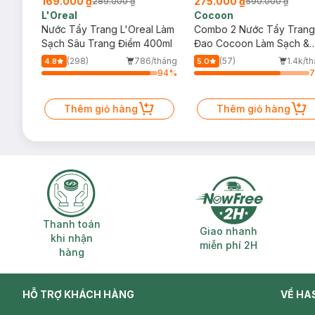
169.000 ₫
275.000 ₫
289.000 ₫
590.000 ₫
L'Oreal
Cocoon
 Trà,
Nước Tẩy Trang L'Oreal Làm
Combo 2 Nước Tẩy Trang
ấp
Sạch Sâu Trang Điểm 400ml
Đao Cocoon Làm Sạch &
Giảm Dầu 500ml
(298)
786/tháng
(57)
1.4k/t
4.8
5.0
6
%
94
%
Thêm giỏ hàng
Thêm giỏ hàng
Thanh toán khi nhận hàng
Giao nhanh miễ
Thanh toán
Giao nhanh
khi nhận
miễn phí 2H
hàng
HỖ TRỢ KHÁCH HÀNG
VỀ HA