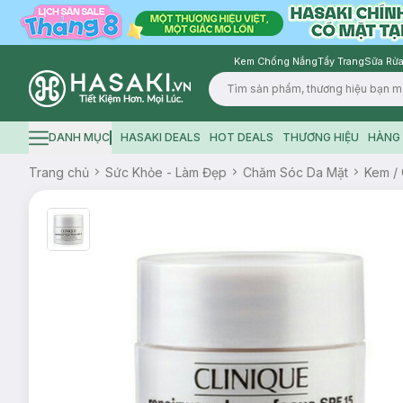
Kem Chống Nắng
Tẩy Trang
Sữa Rửa
Logo
DANH MỤC
HASAKI DEALS
HOT DEALS
THƯƠNG HIỆU
HÀNG 
Hamburger icon
Trang chủ
Sức Khỏe - Làm Đẹp
Chăm Sóc Da Mặt
Kem / 