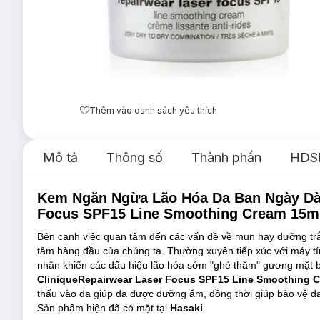
Thêm vào danh sách yêu thích
Mô tả
Thông số
Thành phần
HDS
Kem Ngăn Ngừa Lão Hóa Da Ban Ngày Dàn
Focus SPF15 Line Smoothing Cream 15m
Bên cạnh việc quan tâm đến các vấn đề về mụn hay dưỡng trắng
tâm hàng đầu của chúng ta. Thường xuyên tiếp xúc với máy tí
nhân khiến các dấu hiệu lão hóa sớm "ghé thăm" gương mặt 
CliniqueRepairwear Laser Focus SPF15 Line Smoothing 
thấu vào da giúp da được dưỡng ẩm, đồng thời giúp bảo vệ da 
Sản phẩm hiện đã có mặt tại
Hasaki
.