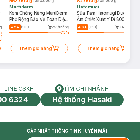
553.000 ₫
82.000 ₫
1.350.000 ₫
205.000 ₫
Martiderm
Hatomugi
y
Kem Chống Nắng MartiDerm
Sữa Tắm Hatomugi Dưỡng
Phổ Rộng Bảo Vệ Toàn Diện
Ẩm Chiết Xuất Ý Dĩ 800ml
40ml
g
(110)
251/tháng
(123)
714/tháng
4.9
4.9
%
75
%
52
%
Thêm giỏ hàng
Thêm giỏ hàng
TLINE CSKH
TÌM CHI NHÁNH
HOTLINE CSKH
Tìm chi nhánh
00 6324
Hệ thống Hasaki
tín toàn cầu
CẬP NHẬT THÔNG TIN KHUYẾN MÃI