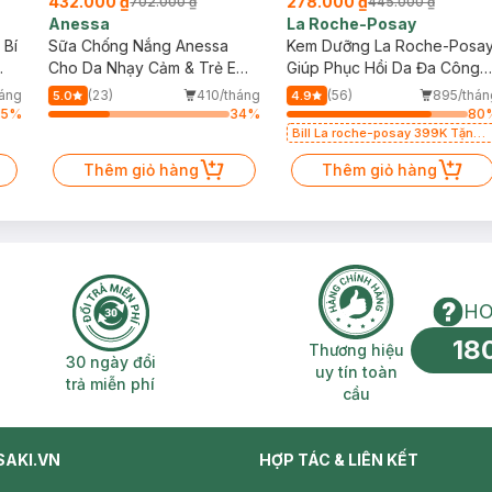
432.000 ₫
278.000 ₫
702.000 ₫
445.000 ₫
Anessa
La Roche-Posay
 Bí
Sữa Chống Nắng Anessa
Kem Dưỡng La Roche-Posa
Cho Da Nhạy Cảm & Trẻ Em
Giúp Phục Hồi Da Đa Công
60ml (Mới)
Dụng 40ml
háng
(23)
410/tháng
(56)
895/thán
5.0
4.9
75
%
34
%
80
Bill La roche-posay 399K Tặng
Gel rửa mặt da dầu nhạy cảm
Thêm giỏ hàng
50ml (SL có hạn)
Thêm giỏ hàng
HO
18
n phí 2H
30 ngày đổi trả miễn phí
Thương hiệu uy 
Thương hiệu
30 ngày đổi
uy tín toàn
trả miễn phí
cầu
SAKI.VN
HỢP TÁC & LIÊN KẾT