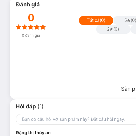
- Giúp hỗ trợ bảo vệ da trước tác hại của ánh nắng mặt trời.
Đánh giá
0
Tất cả
(
0
)
5
(
0
2
(
0
)
0
đánh giá
Sản p
Hỏi đáp
(1)
Đặng thị thúy an