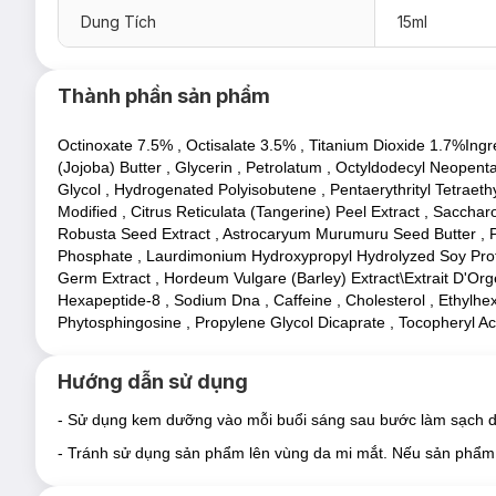
Dung Tích
15ml
Thành phần sản phẩm
Octinoxate 7.5% , Octisalate 3.5% , Titanium Dioxide 1.7%Ing
(Jojoba) Butter , Glycerin , Petrolatum , Octyldodecyl Neopen
Glycol , Hydrogenated Polyisobutene , Pentaerythrityl Tetraeth
Modified , Citrus Reticulata (Tangerine) Peel Extract , Sacch
Robusta Seed Extract , Astrocaryum Murumuru Seed Butter , Pad
Phosphate , Laurdimonium Hydroxypropyl Hydrolyzed Soy Protein
Germ Extract , Hordeum Vulgare (Barley) Extract\Extrait D'Orge 
Hexapeptide-8 , Sodium Dna , Caffeine , Cholesterol , Ethylhexy
- Giúp phục hồi những tổn thương bên trong da.
Phytosphingosine , Propylene Glycol Dicaprate , Tocopheryl Ac
- Hỗ trợ thúc đẩy quá trình tái tạo da tại tầng biểu bì để khôi p
- Giúp làm săn chắc da, tăng cường độ đàn hồi để hạn chế và
Hướng dẫn sử dụng
- Dưỡng ẩm cho da trông mềm mại và trơn mịn tự nhiên.
- Sử dụng kem dưỡng vào mỗi buổi sáng sau bước làm sạch da
- Giúp làm sáng da và tăng độ láng mịn cho da.
- Tránh sử dụng sản phẩm lên vùng da mi mắt. Nếu sản phẩm t
- Hỗ trợ se khít lỗ chân lông.