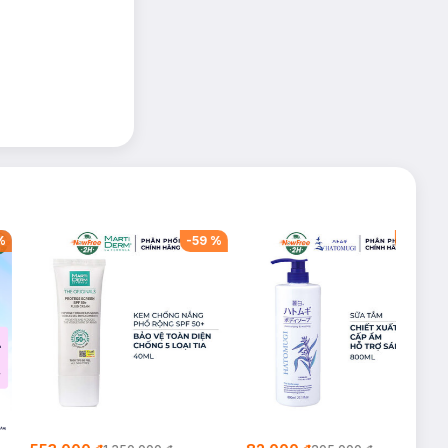
%
-
59
%
-
60
%