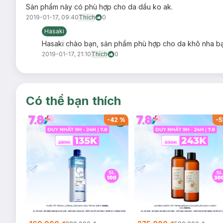
Sản phẩm này có phù hợp cho da dầu ko ak.
2019-01-17, 09:40
Thích
0
Bảo quản:
Hasaki
Tránh ánh nắng trực tiếp.
Hasaki chào bạn, sản phẩm phù hợp cho da khô nha b
Để nơi khô ráo, thoáng mát.
2019-01-17, 21:10
Thích
0
Đậy nắp kín sau khi sử dụng.
Dung tích:
15ml
Thương hiệu:
Clinique
Có thể bạn thích
Xuất xứ:
Mỹ.
-
53
%
-
42
%
-
5
Lưu ý: Tác dụng có thể khác nhau tuỳ cơ địa của người dùn