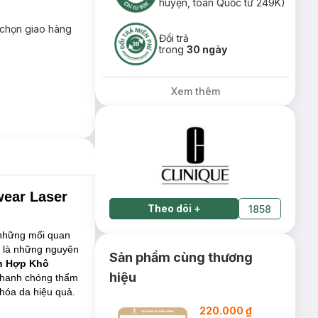
huyện, toàn Quốc từ 249K)
chọn giao hàng
Đổi trả
trong
30 ngày
Xem thêm
ear Laser
Theo dõi
+
1858
g những mối quan
ể là những nguyên
Sản phẩm cùng thương
n Hợp Khô
hiệu
 nhanh chóng thẩm
 hóa da hiệu quả.
220.000 ₫