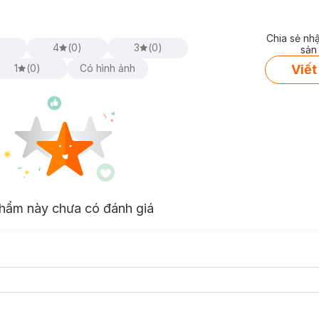
Chia sẻ nh
)
4
(
0
)
3
(
0
)
sản
Viết
1
(
0
)
Có hình ảnh
hẩm này chưa có đánh giá