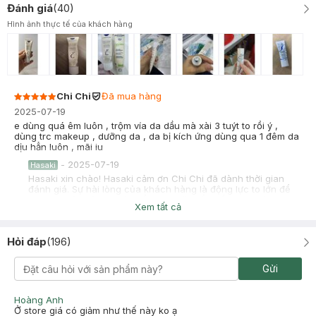
Đánh giá
(
40
)
Hình ảnh thực tế của khách hàng
Chi Chi
Đã mua hàng
2025-07-19
e dùng quá êm luôn , trộm vía da dầu mà xài 3 tuýt to rồi ý ,
dùng trc makeup , dưỡng da , da bị kích ứng dùng qua 1 đêm da
dịu hẳn luôn , mãi iu
-
2025-07-19
Hasaki
Hasaki xin chào! Hasaki cảm ơn Chi Chi đã dành thời gian
đánh giá. Sự hài lòng của khách hàng là động lực to lớn để
Hasaki ngày càng phát triển hơn nữa về chất lượng dịch vụ.
Xem tất cả
Cảm ơn bạn đã tin tưởng và mua sắm tại Hasaki!
Quế Xuyên
Đã mua hàng
Hỏi đáp
(
196
)
2025-07-08
Da mình hỗn hợp thiên khô, hay khô bên 2 cánh mũi, cằm và
Gửi
xung quanh miệng đến nỗi tróc da lên luôn, sau mình mua tuýp
nhỏ sài thử, mình có kết hợp với serum 9wishes thì da mình trộm
zía là ẩm đủ nè và không còn tình trạng bong tróc.
Hoàng Anh
Cấp ẩm: 10/10
Ở store giá có giảm như thế này ko ạ
Khô ráo: 8/10 ( tầm 30-1h mới khô ráo set lại trên da được )