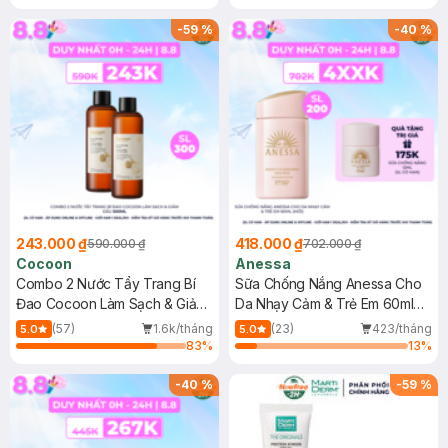
-
59
%
-
40
%
243.000 ₫
418.000 ₫
590.000 ₫
702.000 ₫
Cocoon
Anessa
Combo 2 Nước Tẩy Trang Bí
Sữa Chống Nắng Anessa Cho
Đao Cocoon Làm Sạch & Giảm
Da Nhạy Cảm & Trẻ Em 60ml
Dầu 500ml
(Mới)
(57)
1.6k/tháng
(23)
423/tháng
5.0
5.0
83
%
13
%
-
40
%
-
59
%