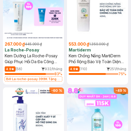
267.000 ₫
553.000 ₫
445.000 ₫
1.350.000 ₫
La Roche-Posay
Martiderm
Kem Dưỡng La Roche-Posay
Kem Chống Nắng MartiDerm
Giúp Phục Hồi Da Đa Công
Phổ Rộng Bảo Vệ Toàn Diện
Dụng 40ml
40ml
(56)
932/tháng
(110)
251/tháng
4.9
4.9
83
%
75
%
Bill La roche-posay 399K Tặng
Gel rửa mặt da dầu nhạy cảm 50ml
(SL có hạn)
-
60
%
-
49
%