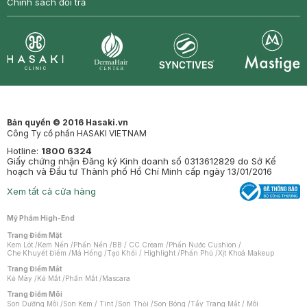
Chính sách đổi trả
Synctives
Clinic
Dermahair
Mastige
Bản quyền © 2016 Hasaki.vn
Công Ty cổ phần HASAKI VIETNAM
Hotline:
1800 6324
Giấy chứng nhận Đăng ký Kinh doanh số 0313612829 do Sở Kế
hoạch và Đầu tư Thành phố Hồ Chí Minh cấp ngày 13/01/2016
Xem tất cả cửa hàng
Mỹ Phẩm High-End
Trang Điểm Mặt
Kem Lót
/
Kem Nền
/
Phấn Nền
/
BB / CC Cream
/
Phấn Nước Cushion
/
Che Khuyết Điểm
/
Má Hồng
/
Tạo Khối / Highlight
/
Phấn Phủ
/
Xịt Khoá Makeup
Trang Điểm Mắt
Kẻ Mày
/
Kẻ Mắt
/
Phấn Mắt
/
Mascara
Trang Điểm Môi
Son Dưỡng Môi
/
Son Kem / Tint
/
Son Thỏi
/
Son Bóng
/
Tẩy Trang Mắt / Môi