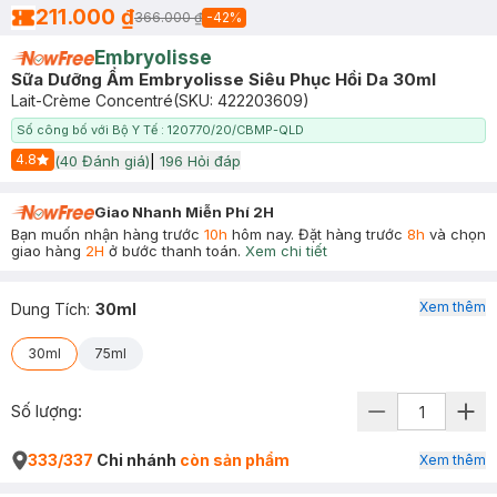
211.000 ₫
366.000 ₫
-
42
%
Embryolisse
Sữa Dưỡng Ẩm Embryolisse Siêu Phục Hồi Da 30ml
Lait-Crème Concentré
(SKU:
422203609
)
Số công bố với Bộ Y Tế : 120770/20/CBMP-QLD
4.8
(
40
Đánh giá)
|
196
Hỏi đáp
Start Icon
Giao Nhanh Miễn Phí 2H
Bạn muốn nhận hàng trước
10h
hôm nay. Đặt hàng trước
8h
và chọn
giao hàng
2H
ở bước thanh toán.
Xem chi tiết
Xem thêm
Dung Tích
:
30ml
30ml
75ml
Số lượng:
333/337
Chi nhánh
còn sản phẩm
Xem thêm