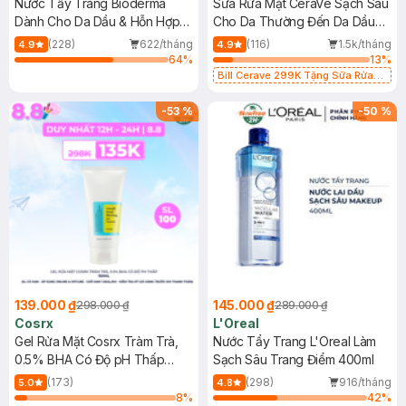
Nước Tẩy Trang Bioderma
Sữa Rửa Mặt CeraVe Sạch Sâu
Dành Cho Da Dầu & Hỗn Hợp
Cho Da Thường Đến Da Dầu
500ml
473ml
(228)
622/tháng
(116)
1.5k/tháng
4.9
4.9
64
%
13
%
Bill Cerave 299K Tặng Sữa Rửa
Mặt Cerave 30ml (SL có hạn)
-
53
%
-
50
%
139.000 ₫
145.000 ₫
298.000 ₫
289.000 ₫
Cosrx
L'Oreal
Gel Rửa Mặt Cosrx Tràm Trà,
Nước Tẩy Trang L'Oreal Làm
0.5% BHA Có Độ pH Thấp
Sạch Sâu Trang Điểm 400ml
150ml
(173)
(298)
916/tháng
5.0
4.8
8
%
42
%