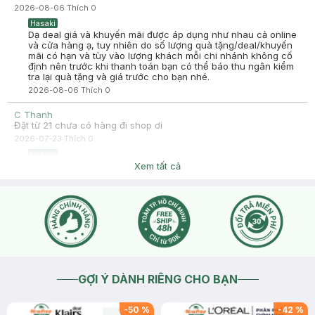
2026-08-06
Thích
0
-
2025-07-08
Hasaki
Hasaki
Hasaki xin chào! Hasaki cảm ơn Quế Xuyên đã dành thời gian
Dạ deal giá và khuyến mãi được áp dụng như nhau cả online
đánh giá. Sự hài lòng của khách hàng là động lực to lớn để
và cửa hàng ạ, tuy nhiên do số lượng quà tặng/deal/khuyến
Hasaki ngày càng phát triển hơn nữa về chất lượng dịch vụ.
mãi có hạn và tùy vào lượng khách mỗi chi nhánh không cố
Cảm ơn bạn đã tin tưởng và mua sắm tại Hasaki!
định nên trước khi thanh toán bạn có thể báo thu ngân kiểm
tra lại quà tặng và giá trước cho bạn nhé.
2026-08-06
Thích
0
C Thanh
Đặt từ 21 chưa có hàng đi shop ơi
2026-07-23
Thích
0
Hasaki
Dạ bạn có thể nhấn vào mục " Chat với chúng tôi" để Hasaki
Xem tất cả
hỗ trợ kiểm tra cho bạn ạ
2026-07-23
Thích
0
GỢI Ý DÀNH RIÊNG CHO BẠN
-
50
%
-
42
%