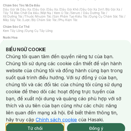
Chăm Sóc Tóc Và Da Đầu
Dầu Gội Và Dầu Xả
/
Dầu Gội
/
Dầu Xả
/
Dầu Gội Khô
/
Dầu Gội Xả 2in1
/
Bộ Gội Xả
/
Tẩy Tế Bào Chết Da Đầu
/
Mặt Nạ / Kem Ủ Tóc
/
Serum / Dầu Dưỡng Tóc
/
Xịt Dưỡng Tóc
/
Thuốc Nhuộm Tóc
/
Sản Phẩm Tạo Kiểu Tóc
/
Dụng Cụ Chăm Sóc Tóc
/
Máy Sấy Tóc
/
Lược
/
Bộ Chăm Sóc Tóc
/
Phụ Kiện Tóc
Chăm Sóc Cơ Thể
Kem Tẩy Lông
/
Dụng Cụ Tẩy Lông
Nước Hoa
Nước Hoa Nữ
/
Nước Hoa Nam
/
Nước Hoa Cao Cấp
/
Xịt Thơm Toàn Thân
/
Nước Hoa Vùng Kín
Notice about cookies usage
BIỂU NGỮ COOKIE
Chăm Sóc Cá Nhân
Chúng tôi quan tâm đến quyền riêng tư của bạn.
Chống Muỗi
/
Khẩu Trang
/
Máy Massage
/
Mặt Nạ Xông Hơi
/
Nước Rửa Tay
/
Sản Phẩm Chăm Sóc Khác
/
Bàn Chải Đánh Răng
/
Bàn Chải Điện
/
Chúng tôi sử dụng các cookie cần thiết để vận hành
Hỗ Trợ Trắng Răng
/
Kem Đánh Răng
/
Máy Tăm Nước
/
Nước Súc Miệng
/
Tăm / Chỉ Nha Khoa
/
Xịt Thơm Miệng
/
Dung Dịch Vệ Sinh
/
Dưỡng Vùng Kín
/
website của chúng tôi và đồng hành cùng bạn trong
Khăn Ướt Vệ Sinh Vùng Kín
/
Băng Vệ Sinh
/
Tampon
/
Bọt Cạo Râu
/
Dao Cạo Râu
/
Máy Cạo Râu
suốt quá trình điều hướng. Với sự đồng ý của bạn,
Vấn Đề Về Da
chúng tôi và các đối tác của chúng tôi cũng sử dụng
Da Dầu / Lỗ Chân Lông To
/
Da Khô / Mất Nước
/
Da Lão Hóa
/
Da Mụn
/
Da Nhạy Cảm / Kích Ứng
/
Da Xỉn Màu
/
Thâm / Nám / Tàn Nhang
/
cookie để theo dõi các hoạt động trực tuyến của
Quầng Thâm & Bọng Mắt
/
Sẹo
/
Viêm Da Cơ Địa
bạn, đề xuất nội dung và quảng cáo phù hợp với sở
Dụng Cụ / Phụ Kiện Chăm Sóc Da
Chat i
Bông Tẩy Trang
/
Khăn Lau Mặt Khô
/
Dụng Cụ / Máy Rửa Mặt
/
Máy Chăm Sóc Da
/
thích và ưu tiên của bạn cũng như các chức năng
Dụng Cụ Chăm Sóc Khác
liên quan đến mạng xã hội. Để biết thêm thông tin,
hãy truy cập
Chính sách cookie
của Hasaki.
NowFree 2H
Giao Nhanh Miễn Phí 2H
Xem chi tiết
Từ chối
Đồng ý
Mua online
333/337 CN CÒN SP