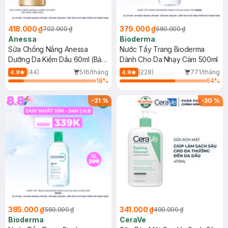
418.000 ₫
379.000 ₫
702.000 ₫
560.000 ₫
Anessa
Bioderma
Sữa Chống Nắng Anessa
Nước Tẩy Trang Bioderma
Dưỡng Da Kiềm Dầu 60ml (Bản
Dành Cho Da Nhạy Cảm 500ml
Mới)
(44)
516/tháng
(228)
771/tháng
4.9
4.9
18
%
64
%
-
31
%
-
30
%
385.000 ₫
341.000 ₫
560.000 ₫
490.000 ₫
Bioderma
CeraVe