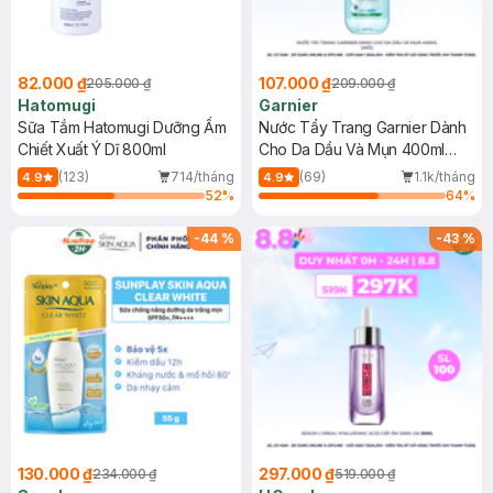
82.000 ₫
107.000 ₫
205.000 ₫
209.000 ₫
Hatomugi
Garnier
Sữa Tắm Hatomugi Dưỡng Ẩm
Nước Tẩy Trang Garnier Dành
Chiết Xuất Ý Dĩ 800ml
Cho Da Dầu Và Mụn 400ml
(Mới)
(123)
714/tháng
(69)
1.1k/tháng
4.9
4.9
52
%
64
%
-
44
%
-
43
%
130.000 ₫
297.000 ₫
234.000 ₫
519.000 ₫