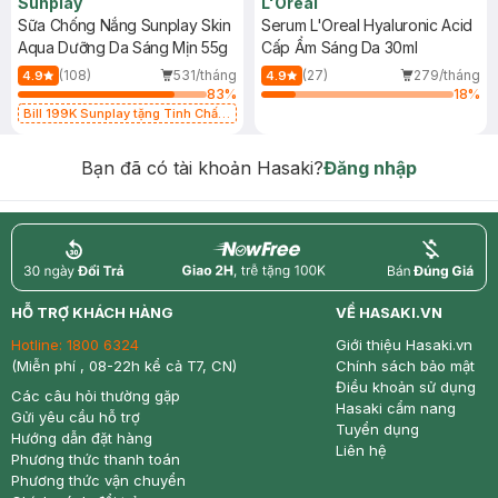
Sunplay
L'Oreal
Sữa Chống Nắng Sunplay Skin
Serum L'Oreal Hyaluronic Acid
Aqua Dưỡng Da Sáng Mịn 55g
Cấp Ẩm Sáng Da 30ml
(108)
531/tháng
(27)
279/tháng
4.9
4.9
83
%
18
%
Bill 199K Sunplay tặng Tinh Chất
Chống Nắng 7g trị giá 30K (SL có
hạn)
Bạn đã có tài khoản Hasaki?
Đăng nhập
return
nowfree
price
HỖ TRỢ KHÁCH HÀNG
VỀ HASAKI.VN
Hotline:
1800 6324
Giới thiệu Hasaki.vn
(Miễn phí , 08-22h kể cả T7, CN)
Chính sách bảo mật
Điều khoản sử dụng
Các câu hỏi thường gặp
Hasaki cẩm nang
Gửi yêu cầu hỗ trợ
Tuyển dụng
Hướng dẫn đặt hàng
Liên hệ
Phương thức thanh toán
Phương thức vận chuyển