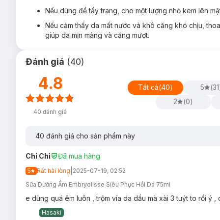
Đa công năng:
có thể sử dụng như kem dưỡng ẩm, mặ
trên da bền đẹp, mịn màng, hoặc dùng như kem tẩy tra
Nếu dùng để tẩy trang, cho một lượng nhỏ kem lên mặ
Nếu cảm thấy da mất nước và khô căng khó chịu, thoa
giúp da mịn màng và căng mượt.
Đánh giá
(
40
)
4.8
Tất cả
(
40
)
5
(
31
2
(
0
)
40
đánh giá
40
đánh giá cho sản phẩm này
Chi Chi
Đã mua hàng
|
5
Rất hài lòng
2025-07-19, 02:52
Sữa Dưỡng Ẩm Embryolisse Siêu Phục Hồi Da 75ml
e dùng quá êm luôn , trộm vía da dầu mà xài 3 tuýt to rồi ý 
Hasaki