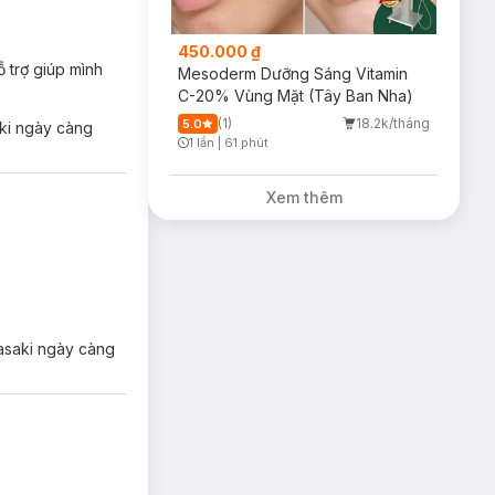
450.000 ₫
àn da nhạy cảm hay
ỗ trợ giúp mình
Mesoderm Dưỡng Sáng Vitamin
C-20% Vùng Mặt (Tây Ban Nha)
(1)
18.2k/tháng
5.0
aki ngày càng
1 lần
|
61 phút
Timer Gray Icon
Xem thêm
Hasaki ngày càng