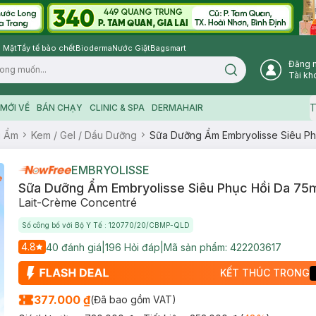
 Mặt
Tẩy tế bào chết
Bioderma
Nước Giặt
Bagsmart
Đăng 
Search icon
Tài kh
T
MỚI VỀ
BÁN CHẠY
CLINIC & SPA
DERMAHAIR
g Ẩm
Kem / Gel / Dầu Dưỡng
Sữa Dưỡng Ẩm Embryolisse Siêu Ph
EMBRYOLISSE
Sữa Dưỡng Ẩm Embryolisse Siêu Phục Hồi Da 75
Lait-Crème Concentré
Số công bố với Bộ Y Tế : 120770/20/CBMP-QLD
4.8
40
đánh giá
|
196
Hỏi đáp
|
Mã sản phẩm:
422203617
KẾT THÚC TRONG
377.000 ₫
(Đã bao gồm VAT)