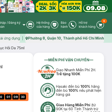
0
nhập
/
Đăng ký
Hệ thống
Bảo
Hỗ trợ
User Icon
Store Icon
Warranty Icon
Phone Icon
Cart I
oản
cửa hàng
hành
khách hàng
ải ứng dụng
Phường 8, Quận 10, Thành phố Hồ Chí Minh
Map icon
ục Hồi Da 75ml
MIỄN PHÍ VẬN CHUYỂN
ml
Giao Nhanh Miễn Phí 2H.
Trễ tặng 100K
Hasaki đền bù
100%
hãng
đền bù
100%
nếu phát hiện
hàng giả
:
:
:
0
01
09
32
Giao Hàng Miễn Phí
(từ
90K tại 60 Tỉnh Thành trừ