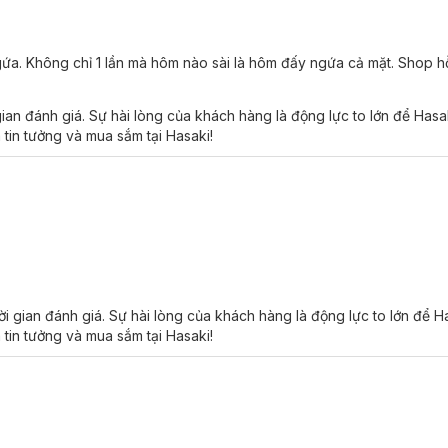
́nh,
rất lành tính với mọi loại da, không gây dị ứng, kể cả trên những l
 ngứa. Không chỉ 1 lần mà hôm nào sài là hôm đấy ngứa cả mặt. Shop h
sse Lait-Crème Concentré:
gian đánh giá. Sự hài lòng của khách hàng là động lực to lớn để Has
 tin tưởng và mua sắm tại Hasaki!
 xúc trực tiếp với ánh nắng mặt trời.
ẩm bị oxy hóa hoặc nhiễm khuẩn.
 gian đánh giá. Sự hài lòng của khách hàng là động lực to lớn để 
 tin tưởng và mua sắm tại Hasaki!