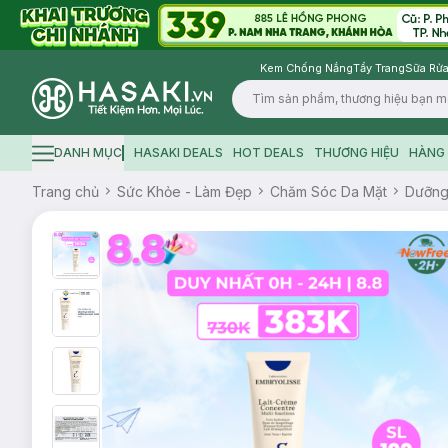
Kem Chống Nắng
Tẩy Trang
Sữa Rửa
Logo
DANH MỤC
HASAKI DEALS
HOT DEALS
THƯƠNG HIỆU
HÀNG 
Hamburger icon
Trang chủ
Sức Khỏe - Làm Đẹp
Chăm Sóc Da Mặt
Dưỡn