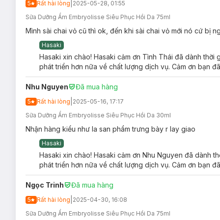
|
5
Rất hài lòng
2025-05-28, 01:55
Độ an toàn:
Sữa Dưỡng Ẩm Embryolisse Siêu Phục Hồi Da 75ml
Sản phẩm đã trải qua kiểm nghiệm da liễu về độ lành ti
Mình sài chai vỏ cũ thì ok, đến khi sài chai vỏ mới nó cứ bị
bong tróc.
Hasaki
Hướng dẫn bảo quản Sữa Dưỡng Ẩm Embryoli
Hasaki xin chào! Hasaki cảm ơn Tình Thái đã dành thời 
phát triển hơn nữa về chất lượng dịch vụ. Cảm ơn bạn đã
Bảo quản sản phẩm ở nơi khô ráo, thoáng mát, tránh tiếp
Đậy kín nắp sau mỗi lần sử dụng để ngăn ngừa sản ph
Nhu Nguyen
Đã mua hàng
Để xa tầm tay trẻ em.
|
5
Rất hài lòng
2025-05-16, 17:17
Sữa Dưỡng Ẩm Embryolisse Siêu Phục Hồi Da 30ml
Nhận hàng kiểu như la san phẩm trưng bày r lay giao
Hasaki
Hasaki xin chào! Hasaki cảm ơn Nhu Nguyen đã dành thời
phát triển hơn nữa về chất lượng dịch vụ. Cảm ơn bạn đã
Ngọc Trinh
Đã mua hàng
|
5
Rất hài lòng
2025-04-30, 16:08
Sữa Dưỡng Ẩm Embryolisse Siêu Phục Hồi Da 75ml