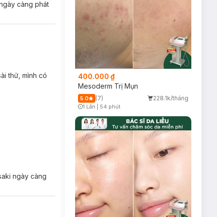
i ngày càng phát
ài thử, mình có
400.000 ₫
Mesoderm Trị Mụn
(7)
228.1k/tháng
5.0
1 Lần
|
54 phút
Timer Gray Icon
asaki ngày càng