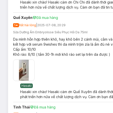
Hasaki xin chào! Hasaki cảm ơn Chi Chi đã dành thời gi
triển hơn nữa về chất lượng dịch vụ. Cảm ơn bạn đã tin 
Quế Xuyên
Đã mua hàng
|
5
Rất hài lòng
2025-07-08, 20:29
Sữa Dưỡng Ẩm Embryolisse Siêu Phục Hồi Da 75ml
Da mình hỗn hợp thiên khô, hay khô bên 2 cánh mũi, cằm và 
kết hợp với serum 9wishes thì da mình trộm zía là ẩm đủ nè 
Cấp ẩm: 10/10
Khô ráo: 8/10 ( tầm 30-1h mới khô ráo set lại trên da được )
Hasaki
Hasaki xin chào! Hasaki cảm ơn Quế Xuyên đã dành thời 
phát triển hơn nữa về chất lượng dịch vụ. Cảm ơn bạn đã
Tình Thái
Đã mua hàng