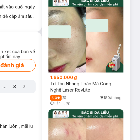
trang điểm bám
hất vào cuối ngày.
h để cấp ẩm sâu,
ận xét của bạn về
 phẩm này
 đánh giá
1.650.000 ₫
Trị Tàn Nhang Toàn Má Công
…
8
Nghệ Laser RevLite
(5)
180/tháng
5.0
1 lần
|
30p
Timer Gray Icon
hẳn luôn , mãi iu