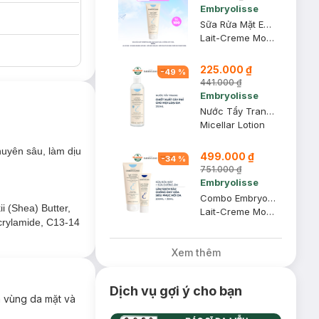
Embryolisse
Sữa Rửa Mặt Embryolisse Làm Sạch Sâu, Chống Oxy Hóa 200ml
Lait-Creme Moussant
225.000 ₫
-
49
%
441.000 ₫
Embryolisse
Nước Tẩy Trang Embryolisse Cây Phỉ Cho Mọi Loại Da 250ml
Micellar Lotion
uyên sâu, làm dịu
499.000 ₫
-
34
%
751.000 ₫
Embryolisse
Combo Embryolisse Sữa Rửa Mặt Làm Sạch Sâu 200ml + Sữa Dưỡng Ẩm Siêu Phục Hồi Da 30ml
i (Shea) Butter,
Lait-Creme Moussant + Lait-Crème Concentré
acrylamide, C13-14
Xem thêm
ỡng ẩm chuyên
Dịch vụ gợi ý cho bạn
 vùng da mặt và