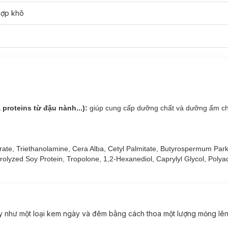
hợp khô
ntré phù hợp với loại da nào?
à da rất khô.
e Lait-Crème Concentré:
 proteins từ đậu nành...):
giúp cung cấp dưỡng chất và dưỡng ẩm ch
xước da,...
rate, Triethanolamine, Cera Alba, Cetyl Palmitate, Butyrospermum Parki
e Lait-Crème Concentré:
rolyzed Soy Protein, Tropolone, 1,2-Hexanediol, Caprylyl Glycol, Poly
, dịu nhẹ, thấm nhanh vào da.
 lô hội và proteins từ đậu nành...)
giúp cung cấp dưỡng chất và dư
thời tiết hanh khô hoặc sau khi tắm nước nóng khi thời tiết sang đông.
ày
như một loại kem ngày và đêm
bằng cách thoa một lượng mỏng lên