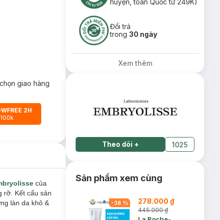
huyện, toàn Quốc từ 249K)
Đổi trả
trong
30 ngày
Xem thêm
chọn giao hàng
OWFREE 2H
 100k
Theo dõi
+
1025
Sản phẩm xem cùng
bryolisse
của
g rỡ. Kết cấu sản
278.000 ₫
ng làn da khô &
-
38
%
445.000 ₫
La Roche-