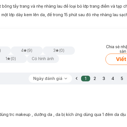
t nạ dưỡng ẩm,
sử dụng cho em bé,
làm kem lót trang điểm giúp lớp 
ng.
t bông tẩy trang và nhẹ nhàng lau để
loại bỏ lớp trang điểm và tạp c
 một lớp dày kem lên da, để trong 15 phút sau đó nhẹ nhàng lau sạc
Chia sẻ nh
)
4
(
9
)
3
(
0
)
sản
Viết
1
(
0
)
Có hình ảnh
Ngày đánh giá
1
2
3
4
5
, dùng trc makeup , dưỡng da , da bị kích ứng dùng qua 1 đêm da dịu 