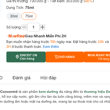
Giá thị trường:
730.000 ₫
- Tiết kiệm:
353.000 ₫
(
48
%
)
Dung Tích
:
75ml
30ml
75ml
Số lượng:
Giao Nhanh Miễn Phí 2H
Bạn muốn nhận hàng trước
10h
ngày mai. Đặt hàng trước
24h
và 
2H
ở bước thanh toán.
Xem thêm
336/337 CN
MUA NGAY N
GIỎ HÀNG
CART PLUS ICON
Còn hàng
Trễ tặng
D
Đánh giá
Hỏi đáp
 Concentré
là sản phẩm
kem dưỡng
đa năng đến từ
thương hiệu Em
g, hỗ trợ cấp nước, giữ ẩm cho làn da luôn căng bóng, mềm mịn và rạn
em dưỡng ẩm hoặc mặt nạ dưỡng da, mang lại sự thoải mái cho cả nhữ