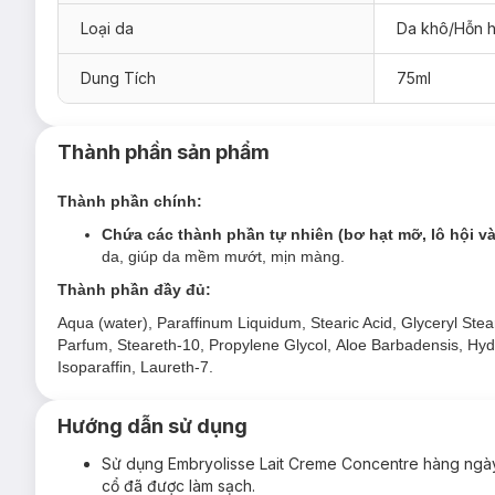
Loại da
Da khô/Hỗn 
Dung Tích
75ml
Sữa Dưỡng Ẩm Embryolisse Lait-Crème Conce
Thành phần sản phẩm
Sản phẩm phù hợp cho mọi loại da, kể cả da nhạy cảm v
Thành phần chính:
Đối tượng sử dụng Sữa Dưỡng Ẩm Embryoliss
Chứa các thành phần tự nhiên (bơ hạt mỡ, lô hội và
Da thiếu ẩm - thiếu nước
,
khô ráp, nứt nẻ, bong tróc, 
da, giúp da mềm mướt, mịn màng.
Da dễ bị mốc khi trang điểm, kém "ăn phấn".
Thành phần đầy đủ:
Da nhạy cảm - dễ kích ứng
.
Aqua (water), Paraffinum Liquidum, Stearic Acid, Glyceryl Stea
Ưu thế nổi bật của Sữa Dưỡng Ẩm Embryoliss
Parfum, Steareth-10, Propylene Glycol, Aloe Barbadensis, Hyd
Isoparaffin, Laureth-7.
Thể chất
dạng kem sữa
không quá đặc, không quá lỏng
Công thức chứa
các thành phần tự nhiên
(bơ hạt mỡ,
Hướng dẫn sử dụng
sâu, làm dịu da,
giúp da mềm mướt, mịn màng.
Hỗ trợ cải thiện làn da khô ráp, nứt nẻ, xước da,... khi 
Sử dụng Embryolisse Lait Creme Concentre hàng ng
cổ đã được làm sạch.