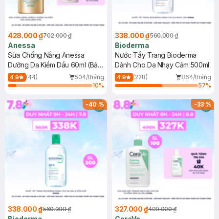
428.000 ₫
338.000 ₫
702.000 ₫
560.000 ₫
Anessa
Bioderma
Sữa Chống Nắng Anessa
Nước Tẩy Trang Bioderma
Dưỡng Da Kiềm Dầu 60ml (Bản
Dành Cho Da Nhạy Cảm 500ml
Mới)
(44)
504/tháng
(228)
864/tháng
4.9
4.9
10
%
57
%
-
40
%
-
33
%
338.000 ₫
327.000 ₫
560.000 ₫
490.000 ₫
Bioderma
CeraVe