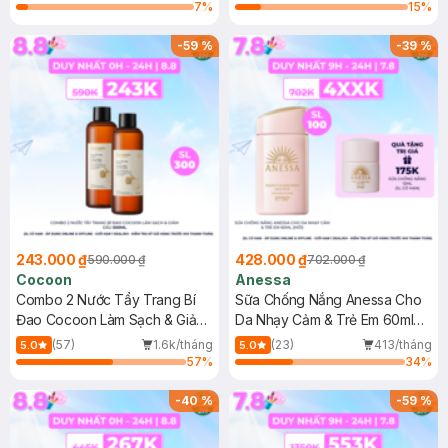
7
%
15
%
-
59
%
-
39
%
243.000 ₫
428.000 ₫
590.000 ₫
702.000 ₫
Cocoon
Anessa
Combo 2 Nước Tẩy Trang Bí
Sữa Chống Nắng Anessa Cho
Đao Cocoon Làm Sạch & Giảm
Da Nhạy Cảm & Trẻ Em 60ml
Dầu 500ml
(Mới)
(57)
1.6k/tháng
(23)
413/tháng
5.0
5.0
57
%
34
%
-
40
%
-
59
%