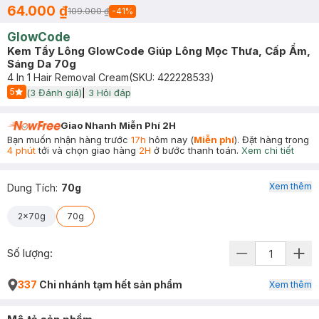
64.000 ₫
109.000 ₫
-
41
%
GlowCode
Kem Tẩy Lông GlowCode Giúp Lông Mọc Thưa, Cấp Ẩm,
Sáng Da 70g
4 In 1 Hair Removal Cream
(SKU:
422228533
)
5
(
3
Đánh giá)
|
3
Hỏi đáp
Start Icon
Giao Nhanh Miễn Phí 2H
Bạn muốn nhận hàng trước
17h
hôm nay (
Miễn phí
). Đặt hàng trong
4 phút
tới và chọn giao hàng
2H
ở bước thanh toán.
Xem chi tiết
Xem thêm
Dung Tích
:
70g
2x70g
70g
Số lượng:
337
Chi nhánh tạm hết sản phẩm
Xem thêm