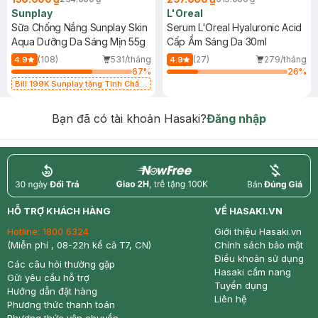
Sunplay
L'Oreal
Sữa Chống Nắng Sunplay Skin
Serum L'Oreal Hyaluronic Acid
Aqua Dưỡng Da Sáng Mịn 55g
Cấp Ẩm Sáng Da 30ml
(108)
531/tháng
(27)
279/tháng
4.9
4.9
67
%
26
%
Bill 199K Sunplay tặng Tinh Chất
Chống Nắng 7g trị giá 30K (SL có
hạn)
Bạn đã có tài khoản Hasaki?
Đăng nhập
return
nowfree
price
HỖ TRỢ KHÁCH HÀNG
VỀ HASAKI.VN
Hotline:
1800 6324
Giới thiệu Hasaki.vn
(Miễn phí , 08-22h kể cả T7, CN)
Chính sách bảo mật
Điều khoản sử dụng
Các câu hỏi thường gặp
Hasaki cẩm nang
Gửi yêu cầu hỗ trợ
Tuyển dụng
Hướng dẫn đặt hàng
Liên hệ
Phương thức thanh toán