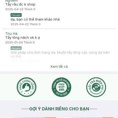
Nghiêm
mà lông mọc đều hơn và vẫn dày dặn hơn trước nữa ạ.
Tẩy râu đc k shop
Nói trước là mình dùng gần hết tuýp r mới dám nhận xét và chỉ
2025-04-22
Thích
0
nói trải nhiệm cá nhân của mình thôi.
Mọi người coa thể đọc tham khảo nhé.
Hasaki
dạ, bạn có thể tham khảo nhé
2025-04-22
Thích
0
Thu Hà
Tẩy lông nách ok k ạ
2025-01-04
Thích
0
Hasaki
Giải pháp cho tình trạng da: Muốn tẩy lông các vùng da trên
cơ thể.
2025-01-04
Thích
0
Xem tất cả
GỢI Ý DÀNH RIÊNG CHO BẠN