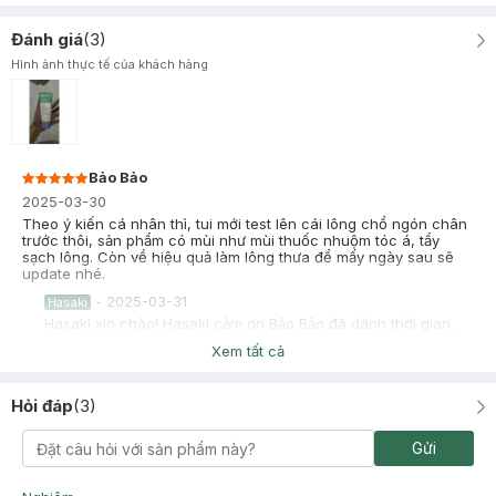
Đánh giá
(
3
)
Hình ảnh thực tế của khách hàng
Bảo Bảo
2025-03-30
Theo ý kiến cá nhân thì, tui mới test lên cái lông chổ ngón chân
trước thôi, sản phẩm có mùi như mùi thuốc nhuộm tóc á, tẩy
sạch lông. Còn về hiệu quả làm lông thưa để mấy ngày sau sẽ
update nhé.
-
2025-03-31
Hasaki
Hasaki xin chào! Hasaki cảm ơn Bảo Bảo đã dành thời gian
đánh giá. Sự hài lòng của khách hàng là động lực to lớn để
Xem tất cả
Hasaki ngày càng phát triển hơn nữa về chất lượng dịch vụ.
Cảm ơn bạn đã tin tưởng và mua sắm tại Hasaki!
Hỏi đáp
(
3
)
Trần Vi
Đã mua hàng
2025-03-11
Gửi
Mình đã dùng 1 thời gian và có cảm nhận thế này.
Có chút không hài lòng ạ.
Sau khi tẩy xong thì cũng khá ok, nhưng ko giống như sp qcao