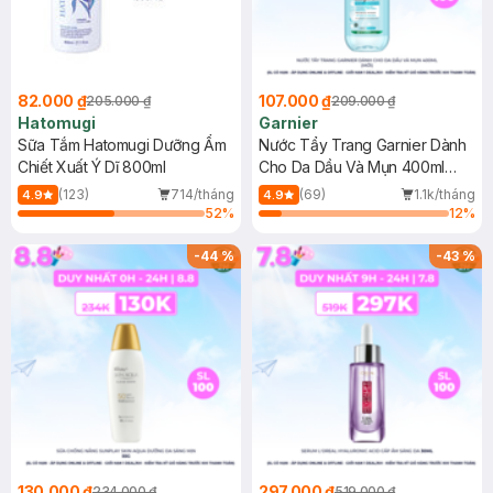
82.000 ₫
107.000 ₫
205.000 ₫
209.000 ₫
Hatomugi
Garnier
Sữa Tắm Hatomugi Dưỡng Ẩm
Nước Tẩy Trang Garnier Dành
Chiết Xuất Ý Dĩ 800ml
Cho Da Dầu Và Mụn 400ml
(Mới)
(123)
714/tháng
(69)
1.1k/tháng
4.9
4.9
52
%
12
%
-
44
%
-
43
%
130.000 ₫
297.000 ₫
234.000 ₫
519.000 ₫