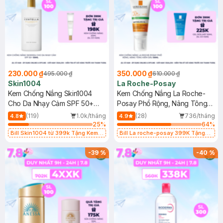
230.000 ₫
350.000 ₫
495.000 ₫
610.000 ₫
Skin1004
La Roche-Posay
Kem Chống Nắng Skin1004
Kem Chống Nắng La Roche-
Cho Da Nhạy Cảm SPF 50+
Posay Phổ Rộng, Nâng Tông
50ml
Kiềm Dầu 50ml
(119)
1.0k/tháng
(28)
736/tháng
4.8
4.9
25
%
64
%
Bill Skin1004 từ 399k Tặng Kem
Bill La roche-posay 399K Tặng
Chống Nắng Cho Da Nhạy Cảm
Gel rửa mặt da dầu nhạy cảm 50ml
SPF 50+ 20ml (SL Có Hạn)
(SL có hạn)
-
39
%
-
40
%