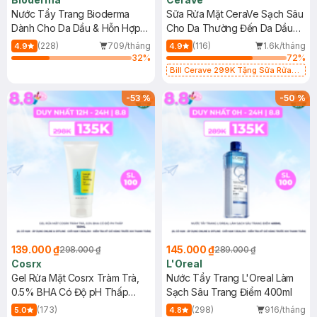
Nước Tẩy Trang Bioderma
Sữa Rửa Mặt CeraVe Sạch Sâu
Dành Cho Da Dầu & Hỗn Hợp
Cho Da Thường Đến Da Dầu
500ml
473ml
(228)
709/tháng
(116)
1.6k/tháng
4.9
4.9
32
%
72
%
Bill Cerave 299K Tặng Sữa Rửa
Mặt Cerave 30ml (SL có hạn)
-
53
%
-
50
%
139.000 ₫
145.000 ₫
298.000 ₫
289.000 ₫
Cosrx
L'Oreal
Gel Rửa Mặt Cosrx Tràm Trà,
Nước Tẩy Trang L'Oreal Làm
0.5% BHA Có Độ pH Thấp
Sạch Sâu Trang Điểm 400ml
150ml
(173)
(298)
916/tháng
5.0
4.8