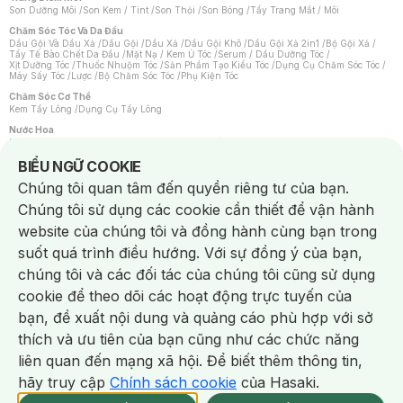
Son Dưỡng Môi
/
Son Kem / Tint
/
Son Thỏi
/
Son Bóng
/
Tẩy Trang Mắt / Môi
Chăm Sóc Tóc Và Da Đầu
Dầu Gội Và Dầu Xả
/
Dầu Gội
/
Dầu Xả
/
Dầu Gội Khô
/
Dầu Gội Xả 2in1
/
Bộ Gội Xả
/
Tẩy Tế Bào Chết Da Đầu
/
Mặt Nạ / Kem Ủ Tóc
/
Serum / Dầu Dưỡng Tóc
/
Xịt Dưỡng Tóc
/
Thuốc Nhuộm Tóc
/
Sản Phẩm Tạo Kiểu Tóc
/
Dụng Cụ Chăm Sóc Tóc
/
Máy Sấy Tóc
/
Lược
/
Bộ Chăm Sóc Tóc
/
Phụ Kiện Tóc
Chăm Sóc Cơ Thể
Kem Tẩy Lông
/
Dụng Cụ Tẩy Lông
Nước Hoa
Nước Hoa Nữ
/
Nước Hoa Nam
/
Nước Hoa Cao Cấp
/
Xịt Thơm Toàn Thân
/
Nước Hoa Vùng Kín
Notice about cookies usage
BIỂU NGỮ COOKIE
Chăm Sóc Cá Nhân
Chúng tôi quan tâm đến quyền riêng tư của bạn.
Chống Muỗi
/
Khẩu Trang
/
Máy Massage
/
Mặt Nạ Xông Hơi
/
Nước Rửa Tay
/
Sản Phẩm Chăm Sóc Khác
/
Bàn Chải Đánh Răng
/
Bàn Chải Điện
/
Chúng tôi sử dụng các cookie cần thiết để vận hành
Hỗ Trợ Trắng Răng
/
Kem Đánh Răng
/
Máy Tăm Nước
/
Nước Súc Miệng
/
Tăm / Chỉ Nha Khoa
/
Xịt Thơm Miệng
/
Dung Dịch Vệ Sinh
/
Dưỡng Vùng Kín
/
website của chúng tôi và đồng hành cùng bạn trong
Khăn Ướt Vệ Sinh Vùng Kín
/
Băng Vệ Sinh
/
Tampon
/
Bọt Cạo Râu
/
Dao Cạo Râu
/
Máy Cạo Râu
suốt quá trình điều hướng. Với sự đồng ý của bạn,
Vấn Đề Về Da
chúng tôi và các đối tác của chúng tôi cũng sử dụng
Da Dầu / Lỗ Chân Lông To
/
Da Khô / Mất Nước
/
Da Lão Hóa
/
Da Mụn
/
Da Nhạy Cảm / Kích Ứng
/
Da Xỉn Màu
/
Thâm / Nám / Tàn Nhang
/
cookie để theo dõi các hoạt động trực tuyến của
Quầng Thâm & Bọng Mắt
/
Sẹo
/
Viêm Da Cơ Địa
bạn, đề xuất nội dung và quảng cáo phù hợp với sở
Dụng Cụ / Phụ Kiện Chăm Sóc Da
Chat i
Bông Tẩy Trang
/
Khăn Lau Mặt Khô
/
Dụng Cụ / Máy Rửa Mặt
/
Máy Chăm Sóc Da
/
thích và ưu tiên của bạn cũng như các chức năng
Dụng Cụ Chăm Sóc Khác
liên quan đến mạng xã hội. Để biết thêm thông tin,
hãy truy cập
Chính sách cookie
của Hasaki.
NowFree 2H
Giao Nhanh Miễn Phí 2H
Xem chi tiết