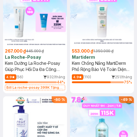
267.000 ₫
553.000 ₫
445.000 ₫
1.350.000 ₫
La Roche-Posay
Martiderm
Kem Dưỡng La Roche-Posay
Kem Chống Nắng MartiDerm
Giúp Phục Hồi Da Đa Công
Phổ Rộng Bảo Vệ Toàn Diện
Dụng 40ml
40ml
(56)
932/tháng
(110)
251/tháng
4.9
4.9
44
%
75
%
Bill La roche-posay 399K Tặng
Gel rửa mặt da dầu nhạy cảm 50ml
(SL có hạn)
-
60
%
-
49
%