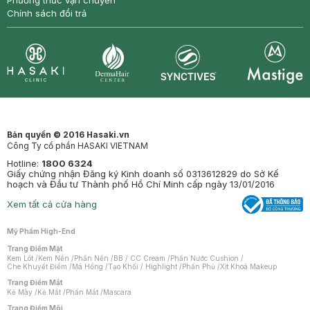
Phương thức vận chuyển
Chính sách đổi trả
Synctives
Clinic
Dermahair
Mastige
Bản quyền © 2016 Hasaki.vn
Công Ty cổ phần HASAKI VIETNAM
Hotline:
1800 6324
Giấy chứng nhận Đăng ký Kinh doanh số 0313612829 do Sở Kế
hoạch và Đầu tư Thành phố Hồ Chí Minh cấp ngày 13/01/2016
Xem tất cả cửa hàng
Mỹ Phẩm High-End
Trang Điểm Mặt
Kem Lót
/
Kem Nền
/
Phấn Nền
/
BB / CC Cream
/
Phấn Nước Cushion
/
Che Khuyết Điểm
/
Má Hồng
/
Tạo Khối / Highlight
/
Phấn Phủ
/
Xịt Khoá Makeup
Trang Điểm Mắt
Kẻ Mày
/
Kẻ Mắt
/
Phấn Mắt
/
Mascara
Trang Điểm Môi