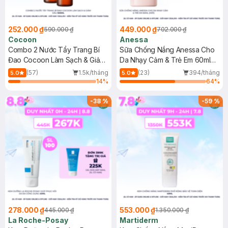
252.000 ₫
449.000 ₫
590.000 ₫
702.000 ₫
Cocoon
Anessa
Combo 2 Nước Tẩy Trang Bí
Sữa Chống Nắng Anessa Cho
Đao Cocoon Làm Sạch & Giảm
Da Nhạy Cảm & Trẻ Em 60ml
Dầu 500ml
(Mới)
(57)
1.5k/tháng
(23)
394/tháng
5.0
5.0
14
%
64
%
-
38
%
-
59
%
278.000 ₫
553.000 ₫
445.000 ₫
1.350.000 ₫
La Roche-Posay
Martiderm