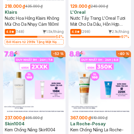
218.000 ₫
129.000 ₫
435.000 ₫
249.000 ₫
Klairs
L'Oreal
Nước Hoa Hồng Klairs Không
Nước Tẩy Trang L'Oreal Tươi
Mùi Cho Da Nhạy Cảm 180ml
Mát Cho Da Dầu, Hỗn Hợp
400ml
(148)
1.5k/tháng
(298)
2.1k/tháng
4.8
4.8
64
%
97
%
Bill Klairs từ 299k Tặng Mặt Nạ
Làm Dịu Da & Kiểm Soát Dầu Nhờn
25ml (SL Có Hạn)
-
52
%
-
40
%
237.000 ₫
367.000 ₫
495.000 ₫
610.000 ₫
Skin1004
La Roche-Posay
Kem Chống Nắng Skin1004
Kem Chống Nắng La Roche-