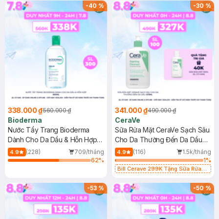
-
40
%
-
30
%
338.000 ₫
341.000 ₫
560.000 ₫
490.000 ₫
Bioderma
CeraVe
Nước Tẩy Trang Bioderma
Sữa Rửa Mặt CeraVe Sạch Sâu
Dành Cho Da Dầu & Hỗn Hợp
Cho Da Thường Đến Da Dầu
500ml
473ml
(228)
709/tháng
(116)
1.5k/tháng
4.9
4.9
62
%
1
%
Bill Cerave 299K Tặng Sữa Rửa
Mặt Cerave 30ml (SL có hạn)
-
53
%
-
50
%