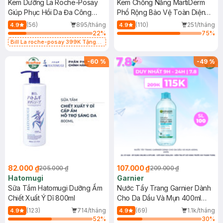
Kem Dưỡng La Roche-Posay
Kem Chống Nắng MartiDerm
Giúp Phục Hồi Da Đa Công
Phổ Rộng Bảo Vệ Toàn Diện
Dụng 40ml
40ml
(56)
895/tháng
(110)
251/tháng
4.9
4.9
22
%
75
%
Bill La roche-posay 399K Tặng
Gel rửa mặt da dầu nhạy cảm 50ml
(SL có hạn)
-
60
%
-
49
%
82.000 ₫
107.000 ₫
205.000 ₫
209.000 ₫
Hatomugi
Garnier
Sữa Tắm Hatomugi Dưỡng Ẩm
Nước Tẩy Trang Garnier Dành
Chiết Xuất Ý Dĩ 800ml
Cho Da Dầu Và Mụn 400ml
(Mới)
(123)
714/tháng
(69)
1.1k/tháng
4.9
4.9
52
%
30
%