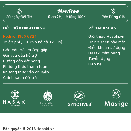
return
nowfree
price
HỖ TRỢ KHÁCH HÀNG
VỀ HASAKI.VN
Hotline:
1800 6324
Giới thiệu Hasaki.vn
(Miễn phí , 08-22h kể cả T7, CN)
Chính sách bảo mật
Điều khoản sử dụng
Các câu hỏi thường gặp
Hasaki cẩm nang
Gửi yêu cầu hỗ trợ
Tuyển dụng
Hướng dẫn đặt hàng
Liên hệ
Phương thức thanh toán
Phương thức vận chuyển
Chính sách đổi trả
Synctives
Clinic
Dermahair
Mastige
Bản quyền © 2016 Hasaki.vn