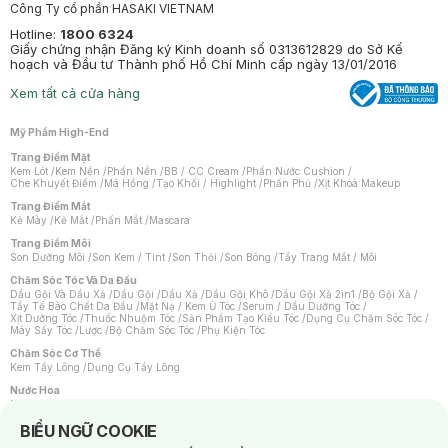
Công Ty cổ phần HASAKI VIETNAM
Hotline:
1800 6324
Giấy chứng nhận Đăng ký Kinh doanh số 0313612829 do Sở Kế
hoạch và Đầu tư Thành phố Hồ Chí Minh cấp ngày 13/01/2016
Xem tất cả cửa hàng
Mỹ Phẩm High-End
Trang Điểm Mặt
Kem Lót
/
Kem Nền
/
Phấn Nền
/
BB / CC Cream
/
Phấn Nước Cushion
/
Che Khuyết Điểm
/
Má Hồng
/
Tạo Khối / Highlight
/
Phấn Phủ
/
Xịt Khoá Makeup
Trang Điểm Mắt
Kẻ Mày
/
Kẻ Mắt
/
Phấn Mắt
/
Mascara
Trang Điểm Môi
Son Dưỡng Môi
/
Son Kem / Tint
/
Son Thỏi
/
Son Bóng
/
Tẩy Trang Mắt / Môi
Chăm Sóc Tóc Và Da Đầu
Dầu Gội Và Dầu Xả
/
Dầu Gội
/
Dầu Xả
/
Dầu Gội Khô
/
Dầu Gội Xả 2in1
/
Bộ Gội Xả
/
Tẩy Tế Bào Chết Da Đầu
/
Mặt Nạ / Kem Ủ Tóc
/
Serum / Dầu Dưỡng Tóc
/
Xịt Dưỡng Tóc
/
Thuốc Nhuộm Tóc
/
Sản Phẩm Tạo Kiểu Tóc
/
Dụng Cụ Chăm Sóc Tóc
/
Máy Sấy Tóc
/
Lược
/
Bộ Chăm Sóc Tóc
/
Phụ Kiện Tóc
Chăm Sóc Cơ Thể
Kem Tẩy Lông
/
Dụng Cụ Tẩy Lông
Nước Hoa
Nước Hoa Nữ
/
Nước Hoa Nam
/
Nước Hoa Cao Cấp
/
Xịt Thơm Toàn Thân
/
Nước Hoa Vùng Kín
Notice about cookies usage
BIỂU NGỮ COOKIE
Chăm Sóc Cá Nhân