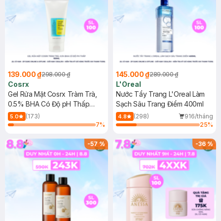
139.000 ₫
145.000 ₫
298.000 ₫
289.000 ₫
Cosrx
L'Oreal
Gel Rửa Mặt Cosrx Tràm Trà,
Nước Tẩy Trang L'Oreal Làm
0.5% BHA Có Độ pH Thấp
Sạch Sâu Trang Điểm 400ml
150ml
(173)
(298)
916/tháng
5.0
4.8
7
%
25
%
-
57
%
-
36
%