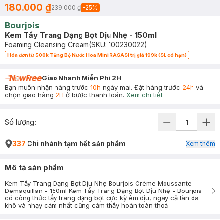
180.000 ₫
239.000 ₫
-
25
%
Bourjois
Kem Tẩy Trang Dạng Bọt Dịu Nhẹ - 150ml
Foaming Cleansing Cream
(SKU:
100230022
)
Hóa đơn từ 500k Tặng Bộ Nước Hoa Mini RASASI trị giá 199k (SL có hạn)
Giao Nhanh Miễn Phí 2H
Bạn muốn nhận hàng trước
10h
ngày mai. Đặt hàng trước
24h
và
chọn giao hàng
2H
ở bước thanh toán.
Xem chi tiết
Số lượng:
337
Chi nhánh tạm hết sản phẩm
Xem thêm
Mô tả sản phẩm
Kem Tẩy Trang Dạng Bọt Dịu Nhẹ Bourjois Crème Moussante
Demaquillan - 150ml Kem Tẩy Trang Dạng Bọt Dịu Nhẹ - Bourjois
có công thức tẩy trang dạng bọt cực kỳ êm dịu, ngay cả làn da
khô và nhạy cảm nhất cũng cảm thấy hoàn toàn thoả