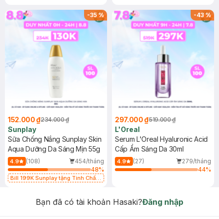
-
35
%
-
43
%
152.000 ₫
297.000 ₫
234.000 ₫
519.000 ₫
Sunplay
L'Oreal
Sữa Chống Nắng Sunplay Skin
Serum L'Oreal Hyaluronic Acid
Aqua Dưỡng Da Sáng Mịn 55g
Cấp Ẩm Sáng Da 30ml
(108)
454/tháng
(27)
279/tháng
4.9
4.9
48
%
44
%
Bill 199K Sunplay tặng Tinh Chất
Chống Nắng 7g trị giá 30K (SL có
hạn)
Bạn đã có tài khoản Hasaki?
Đăng nhập