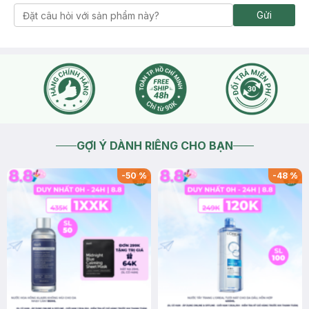
Gửi
GỢI Ý DÀNH RIÊNG CHO BẠN
-
50
%
-
48
%