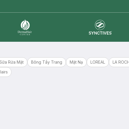
Synctives
Dermahair
Sữa Rửa Mặt
Bông Tẩy Trang
Mặt Nạ
LOREAL
LA ROC
lairs