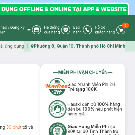
0
nhập
/
Đăng ký
Hệ thống
Bảo
Hỗ trợ
User Icon
Store Icon
Warranty Icon
Phone Icon
Cart I
oản
cửa hàng
hành
khách hàng
ải ứng dụng
Phường 8, Quận 10, Thành phố Hồ Chí Minh
Map icon
MIỄN PHÍ VẬN CHUYỂN
Giao Nhanh Miễn Phí 2H.
Trễ tặng 100K
Hasaki đền bù
100%
hãng
đền bù
100%
nếu phát hiện
hàng giả
Giao Hàng Miễn Phí
(từ
rong
30 phút
tới và
90K tại 60 Tỉnh Thành trừ