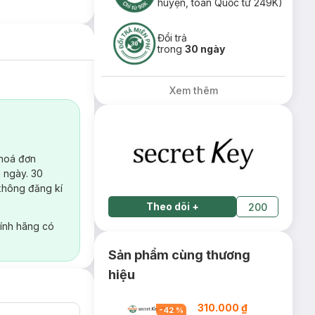
huyện, toàn Quốc từ 249K)
Đổi trả
trong
30 ngày
Xem thêm
 hoá đơn
 ngày. 30
không đăng kí
Theo dõi
+
200
ính hãng có
Sản phẩm cùng thương
hiệu
310.000 ₫
-
42
%