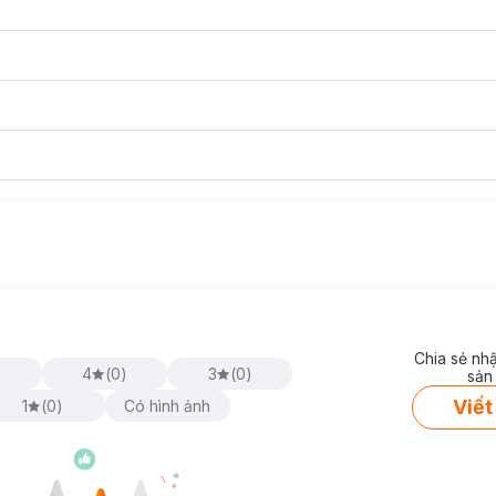
Chia sẻ nh
)
4
(
0
)
3
(
0
)
sản
Viết
1
(
0
)
Có hình ảnh