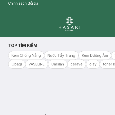
Chính sách đổi trả
Clinic
TOP TÌM KIẾM
Kem Chống Nắng
Nước Tẩy Trang
Kem Dưỡng Ẩm
Obagi
VASELINE
Carslan
cerave
olay
toner k