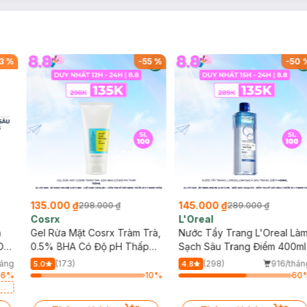
3
%
-
55
%
-
50
135.000 ₫
145.000 ₫
298.000 ₫
289.000 ₫
Cosrx
L'Oreal
h
Gel Rửa Mặt Cosrx Tràm Trà,
Nước Tẩy Trang L'Oreal Là
Da
0.5% BHA Có Độ pH Thấp
Sạch Sâu Trang Điểm 400ml
150ml
háng
(173)
(298)
916/thán
5.0
4.8
46
%
10
%
60
a