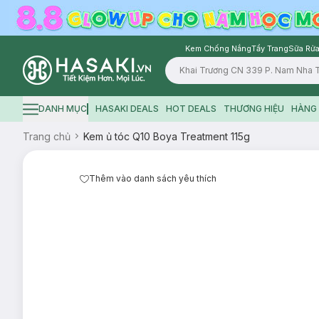
Kem Chống Nắng
Tẩy Trang
Sữa Rửa
Logo
DANH MỤC
HASAKI DEALS
HOT DEALS
THƯƠNG HIỆU
HÀNG 
Hamburger icon
Trang chủ
Kem ủ tóc Q10 Boya Treatment 115g
Thêm vào danh sách yêu thích