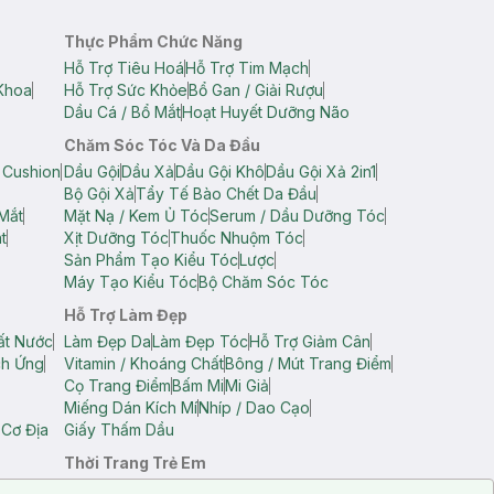
Thực Phẩm Chức Năng
Hỗ Trợ Tiêu Hoá
Hỗ Trợ Tim Mạch
Khoa
Hỗ Trợ Sức Khỏe
Bổ Gan / Giải Rượu
Dầu Cá / Bổ Mắt
Hoạt Huyết Dưỡng Não
Chăm Sóc Tóc Và Da Đầu
 Cushion
Dầu Gội
Dầu Xả
Dầu Gội Khô
Dầu Gội Xả 2in1
Bộ Gội Xả
Tẩy Tế Bào Chết Da Đầu
Mắt
Mặt Nạ / Kem Ủ Tóc
Serum / Dầu Dưỡng Tóc
t
Xịt Dưỡng Tóc
Thuốc Nhuộm Tóc
Sản Phẩm Tạo Kiểu Tóc
Lược
Máy Tạo Kiểu Tóc
Bộ Chăm Sóc Tóc
Hỗ Trợ Làm Đẹp
ất Nước
Làm Đẹp Da
Làm Đẹp Tóc
Hỗ Trợ Giảm Cân
ch Ứng
Vitamin / Khoáng Chất
Bông / Mút Trang Điểm
Cọ Trang Điểm
Bấm Mi
Mi Giả
Miếng Dán Kích Mí
Nhíp / Dao Cạo
 Cơ Địa
Giấy Thấm Dầu
Thời Trang Trẻ Em
op Nam
Áo Dây Trẻ Em
Áo Thun Trẻ Em