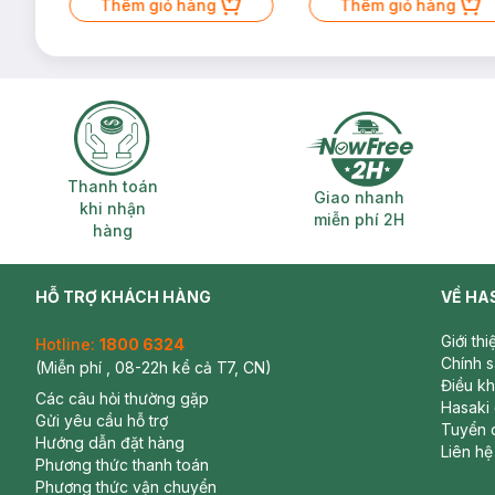
Thêm giỏ hàng
Thêm giỏ hàng
Thanh toán khi nhận hàng
Giao nhanh miễ
Thanh toán
Giao nhanh
khi nhận
miễn phí 2H
hàng
HỖ TRỢ KHÁCH HÀNG
VỀ HA
Giới th
Hotline:
1800 6324
Chính 
(Miễn phí , 08-22h kể cả T7, CN)
Điều k
Các câu hỏi thường gặp
Hasaki
Gửi yêu cầu hỗ trợ
Tuyển 
Hướng dẫn đặt hàng
Liên hệ
Phương thức thanh toán
Phương thức vận chuyển