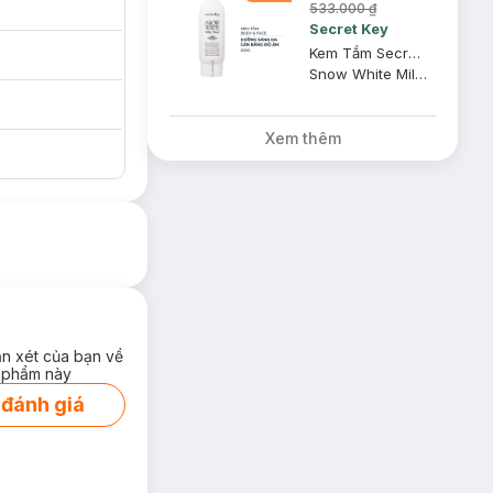
533.000 ₫
Secret Key
Kem Tắm Secret Key Dưỡng Sáng Da Mặt Và Cơ Thể 200g
Snow White Milky Pack
Xem thêm
ận xét của bạn về
 phẩm này
 đánh giá