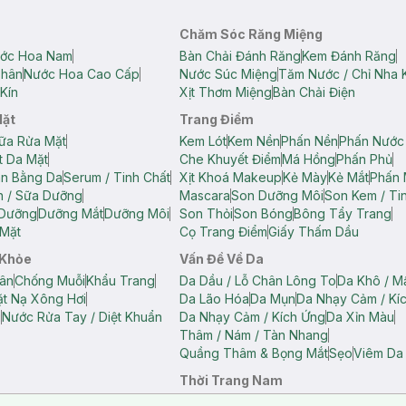
Chăm Sóc Răng Miệng
ớc Hoa Nam
Bàn Chải Đánh Răng
Kem Đánh Răng
Thân
Nước Hoa Cao Cấp
Nước Súc Miệng
Tăm Nước / Chỉ Nha 
Kín
Xịt Thơm Miệng
Bàn Chải Điện
Mặt
Trang Điểm
ữa Rửa Mặt
Kem Lót
Kem Nền
Phấn Nền
Phấn Nước
t Da Mặt
Che Khuyết Điểm
Má Hồng
Phấn Phủ
ân Bằng Da
Serum / Tinh Chất
Xịt Khoá Makeup
Kẻ Mày
Kẻ Mắt
Phấn 
n / Sữa Dưỡng
Mascara
Son Dưỡng Môi
Son Kem / Tin
 Dưỡng
Dưỡng Mắt
Dưỡng Môi
Son Thỏi
Son Bóng
Bông Tẩy Trang
Mặt
Cọ Trang Điểm
Giấy Thấm Dầu
 Khỏe
Vấn Đề Về Da
ân
Chống Muỗi
Khẩu Trang
Da Dầu / Lỗ Chân Lông To
Da Khô / M
t Nạ Xông Hơi
Da Lão Hóa
Da Mụn
Da Nhạy Cảm / Kí
g
Nước Rửa Tay / Diệt Khuẩn
Da Nhạy Cảm / Kích Ứng
Da Xỉn Màu
Thâm / Nám / Tàn Nhang
Quầng Thâm & Bọng Mắt
Sẹo
Viêm Da
Thời Trang Nam
ữ
Áo Hai Dây Nữ
Áo Polo Nữ
Áo Polo Nam
Áo Thun Nam
Áo Tank T