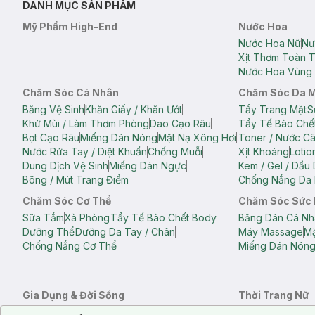
DANH MỤC SẢN PHẨM
Mỹ Phẩm High-End
Nước Hoa
Nước Hoa Nữ
Nư
Xịt Thơm Toàn 
Nước Hoa Vùng 
Chăm Sóc Cá Nhân
Chăm Sóc Da 
Băng Vệ Sinh
Khăn Giấy / Khăn Ướt
Tẩy Trang Mặt
S
Khử Mùi / Làm Thơm Phòng
Dao Cạo Râu
Tẩy Tế Bào Chế
Bọt Cạo Râu
Miếng Dán Nóng
Mặt Nạ Xông Hơi
Toner / Nước C
Nước Rửa Tay / Diệt Khuẩn
Chống Muỗi
Xịt Khoáng
Lotio
Dung Dịch Vệ Sinh
Miếng Dán Ngực
Kem / Gel / Dầu
Bông / Mút Trang Điểm
Chống Nắng Da 
Chăm Sóc Cơ Thể
Chăm Sóc Sức
Sữa Tắm
Xà Phòng
Tẩy Tế Bào Chết Body
Băng Dán Cá Nh
Dưỡng Thể
Dưỡng Da Tay / Chân
Máy Massage
Mặ
Chống Nắng Cơ Thể
Miếng Dán Nón
Gia Dụng & Đời Sống
Thời Trang Nữ
Khăn Tắm
Bông Tắm / Phụ Kiện Tắm
Áo Crop Top N
Notice about cookies usage
Cookie Consent