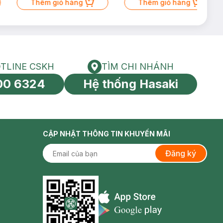
Thêm giỏ hàng
Thêm giỏ hàng
TLINE CSKH
TÌM CHI NHÁNH
HOTLINE CSKH
Tìm chi nhánh
00 6324
Hệ thống Hasaki
tín toàn cầu
CẬP NHẬT THÔNG TIN KHUYẾN MÃI
Đăng ký
Appstore icon
Goolge Play icon