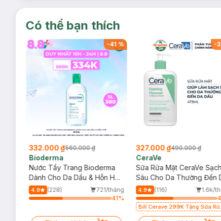
Có thể bạn thích
-
41
%
-
41
%
-
3
332.000 ₫
327.000 ₫
560.000 ₫
490.000 ₫
Bioderma
CeraVe
rma
Nước Tẩy Trang Bioderma
Sữa Rửa Mặt CeraVe Sạc
m
Dành Cho Da Dầu & Hỗn Hợp
Sâu Cho Da Thường Đến 
500ml
Dầu 473ml
/tháng
(228)
721/tháng
(116)
1.6k/t
4.9
4.9
60
%
41
%
Bill Cerave 299K Tặng Sữa Rử
Mặt Cerave 30ml (SL có hạn)