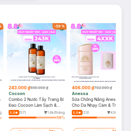
%
-
59
%
-
42
%
243.000 ₫
406.000 ₫
590.000 ₫
702.000 ₫
Cocoon
Anessa
m
Combo 2 Nước Tẩy Trang Bí
Sữa Chống Nắng Anessa
Đao Cocoon Làm Sạch &
Cho Da Nhạy Cảm & Trẻ Em
Giảm Dầu 500ml
60ml (Mới)
g
(57)
1.6k/tháng
(23)
436/tháng
5.0
5.0
%
58
%
52
%