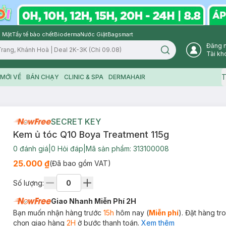
 Mặt
Tẩy tế bào chết
Bioderma
Nước Giặt
Bagsmart
Đăng 
Search icon
Tài kh
T
MỚI VỀ
BÁN CHẠY
CLINIC & SPA
DERMAHAIR
SECRET KEY
Kem ủ tóc Q10 Boya Treatment 115g
0
đánh giá
|
0
Hỏi đáp
|
Mã sản phẩm:
313100008
25.000 ₫
(Đã bao gồm VAT)
Số lượng:
Giao Nhanh Miễn Phí 2H
Bạn muốn nhận hàng trước
15h
hôm nay (
Miễn phí
). Đặt hàng t
chọn giao hàng
2H
ở bước thanh toán.
Xem thêm