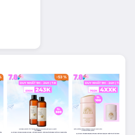
%
-
53
%
-
44
%