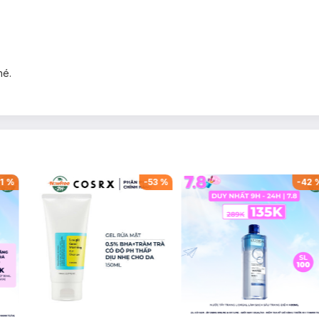
é.
1
%
-
53
%
-
42