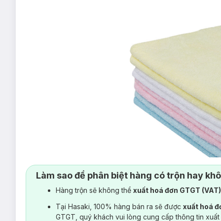
Làm sao để phân biệt hàng có trộn hay kh
Hàng trộn sẽ không thể
xuất hoá đơn GTGT (VAT
Tại Hasaki, 100% hàng bán ra sẽ được
xuất hoá 
Khăn Tắm SH Bodure 62 SongWol Vina 62 X 125cm (SHB1
GTGT, quý khách vui lòng cung cấp thông tin xuất
khăn mặt, khăng tay, khăng tắm, khăn sữa…với tiêu chí mang đ