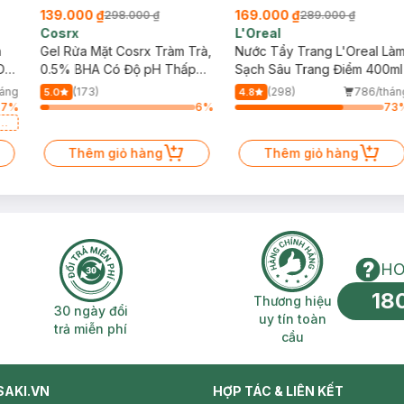
139.000 ₫
169.000 ₫
298.000 ₫
289.000 ₫
Cosrx
L'Oreal
h
Gel Rửa Mặt Cosrx Tràm Trà,
Nước Tẩy Trang L'Oreal Là
Da
0.5% BHA Có Độ pH Thấp
Sạch Sâu Trang Điểm 400ml
150ml
háng
(173)
(298)
786/thán
5.0
4.8
37
%
6
%
73
a
Thêm giỏ hàng
Thêm giỏ hàng
HO
18
n phí 2H
30 ngày đổi trả miễn phí
Thương hiệu uy 
Thương hiệu
30 ngày đổi
uy tín toàn
trả miễn phí
cầu
SAKI.VN
HỢP TÁC & LIÊN KẾT