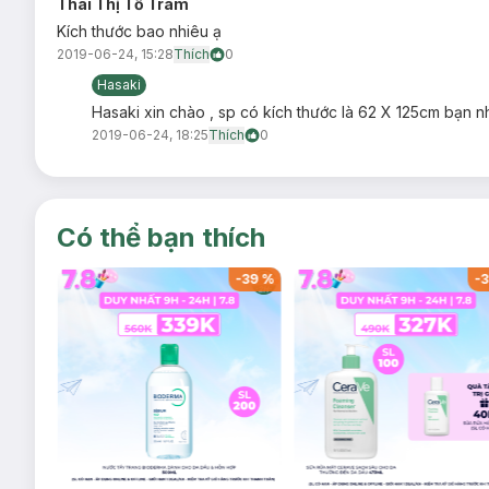
Thái Thị Tố Trâm
Kích thước bao nhiêu ạ
2019-06-24, 15:28
Thích
0
Hasaki
Hasaki xin chào , sp có kích thước là 62 X 125cm bạn nh
2019-06-24, 18:25
Thích
0
Có thể bạn thích
-
38
%
-
39
%
-
3