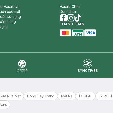
iệu Hasaki.vn
Hasaki Clinic
sách bảo mật
Dermahair
hoản sử dụng
 cẩm nang
facebook
THANH TOÁN
instagram
tiktok
dụng
master card
ATM card
visa card
Synctives
Dermahair
Sữa Rửa Mặt
Bông Tẩy Trang
Mặt Nạ
LOREAL
LA ROC
lairs