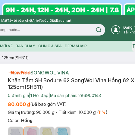
 Mặt
Tẩy tế bào chết
Ariel
Nước Giặt
Bagsmart
Đăng 
Search icon
Tài kh
T
MỚI VỀ
BÁN CHẠY
CLINIC & SPA
DERMAHAIR
 125cm(SHB11)
SONGWOL VINA
Khăn Tắm SH Bodure 62 SongWol Vina Hồng 62 X
125cm(SHB11)
0
đánh giá
|
1
Hỏi đáp
|
Mã sản phẩm:
286900143
80.000 ₫
(Đã bao gồm VAT)
Giá thị trường:
90.000 ₫
- Tiết kiệm:
10.000 ₫
(
11
%
)
Color
:
Hồng