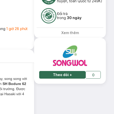
huyện, toàn Quốc từ 249K)
Đổi trả
trong
30 ngày
rong
1 giờ 28 phút
Xem thêm
Theo dõi
+
0
y, song song với
nh
SH Bodure 62
ôi trường. Được
ại Hasaki với 4