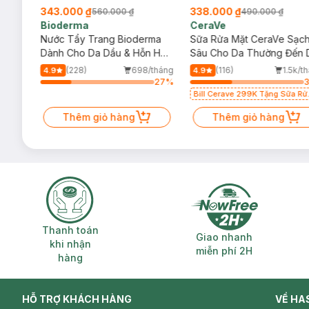
343.000 ₫
338.000 ₫
560.000 ₫
490.000 ₫
Bioderma
CeraVe
rma
Nước Tẩy Trang Bioderma
Sữa Rửa Mặt CeraVe Sạc
m
Dành Cho Da Dầu & Hỗn Hợp
Sâu Cho Da Thường Đến 
Bảo quản nơi khô ráo thoáng mát
500ml
Dầu 473ml
/tháng
(228)
698/tháng
(116)
1.5k/t
4.9
4.9
64
%
27
%
- Chất liệu:
Cotton
Bill Cerave 299K Tặng Sữa Rử
- Thương hiệu:
Shavoren - Songwol
Mặt Cerave 30ml (SL có hạn)
Thêm giỏ hàng
Thêm giỏ hàng
- Xuất xứ:
Hàn Quốc
Thanh toán khi nhận hàng
Giao nhanh miễ
Thanh toán
Giao nhanh
khi nhận
miễn phí 2H
hàng
HỖ TRỢ KHÁCH HÀNG
VỀ HA