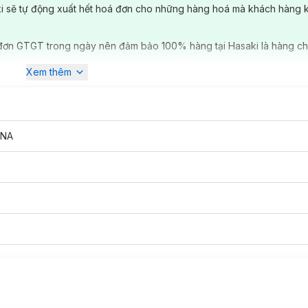
ki sẽ tự động xuất hết hoá đơn cho những hàng hoá mà khách hàng 
 dụng vào sản xuất cũng đã được tiến hành và cho ra nhiều sản phẩm r
n
SONGWOL
cũng được rất nhiều người quan tâm sử dụng bởi tính nă
 khuẩn, khán mùi hiệu quả.
đơn GTGT trong ngày nên đảm bảo 100% hàng tại Hasaki là hàng ch
Xem thêm
INA