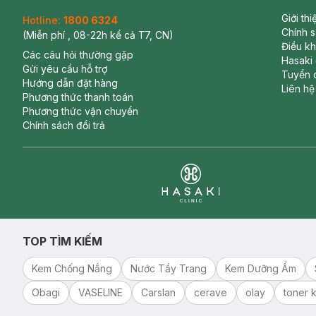
Giới th
Hotline:
1800 6324
Chính 
(Miễn phí , 08-22h kể cả T7, CN)
Điều k
Các câu hỏi thường gặp
Hasaki
Gửi yêu cầu hỗ trợ
Tuyển 
Hướng dẫn đặt hàng
Liên hệ
Phương thức thanh toán
Phương thức vận chuyển
Chính sách đổi trả
Clinic
TOP TÌM KIẾM
Kem Chống Nắng
Nước Tẩy Trang
Kem Dưỡng Ẩm
Obagi
VASELINE
Carslan
cerave
olay
toner k