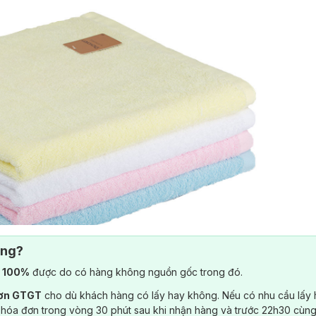
ông?
) 100%
được do có hàng không nguồn gốc trong đó.
đơn GTGT
cho dù khách hàng có lấy hay không. Nếu có nhu cầu lấy
1)
đến từ thương hiệu
SONGWOL nổi tiếng tại Hàn Quốc,
chuyên xản
 hóa đơn trong vòng 30 phút sau khi nhận hàng và trước 22h30 cùng
ến sự thoải mái cùng tiện ích cho người sử dụng. Bên cạnh đó, nghiên