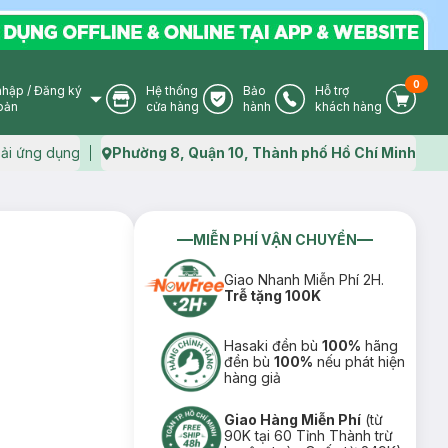
0
nhập
/
Đăng ký
Hệ thống
Bảo
Hỗ trợ
User Icon
Store Icon
Warranty Icon
Phone Icon
Cart I
oản
cửa hàng
hành
khách hàng
ải ứng dụng
Phường 8, Quận 10, Thành phố Hồ Chí Minh
Map icon
MIỄN PHÍ VẬN CHUYỂN
Giao Nhanh Miễn Phí 2H.
Trễ tặng 100K
Hasaki đền bù
100%
hãng
đền bù
100%
nếu phát hiện
hàng giả
Giao Hàng Miễn Phí
(từ
90K tại 60 Tỉnh Thành trừ