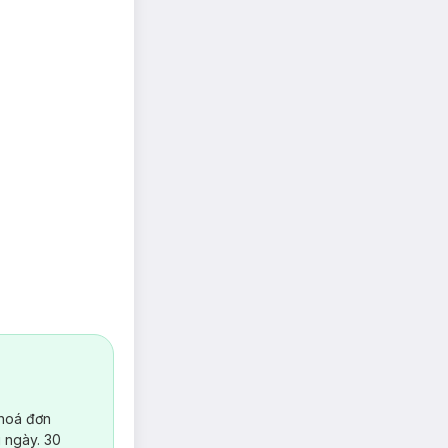
 hoá đơn
 xuất các loại
 ngày. 30
 cứu chất liệu vải