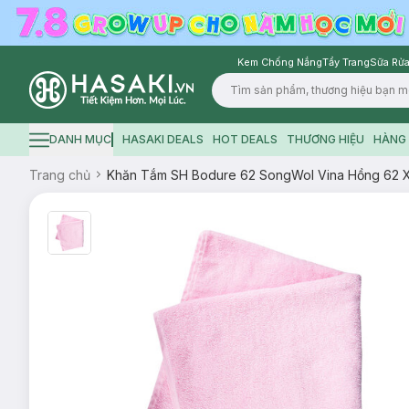
Kem Chống Nắng
Tẩy Trang
Sữa Rửa
Logo
DANH MỤC
HASAKI DEALS
HOT DEALS
THƯƠNG HIỆU
HÀNG 
Hamburger icon
Trang chủ
Khăn Tắm SH Bodure 62 SongWol Vina Hồng 62 X