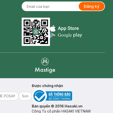
Đăng ký
Appstore icon
Goolge Play icon
Mastige
Được chứng nhận
HE POSAY
Son
Bản quyền © 2016 Hasaki.vn
Công Ty cổ phần HASAKI VIETNAM