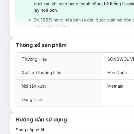
phút sau khi giao hàng thành công, hệ thống Hasa
cũng như lựa chọn các loại nguyên liệu từ thiên nhiên để áp
lấy hoá đơn.
trên thị trường Hàn Quốc. Không những vậy tại Việt Nam Khă
tốt, mang lại cảm giác thư thái mát mẻ, còn có khả khăn khán
Do
100%
hàng hóa bán ra đều được xuất hết hóa 
nguồn gốc rõ ràng.
Thông số sản phẩm
Thương Hiệu
SONGWOL V
Xuất xứ thương hiệu
Hàn Quốc
Nơi sản xuất
Vietnam
Dung Tích
Hướng dẫn sử dụng
Đang cập nhật