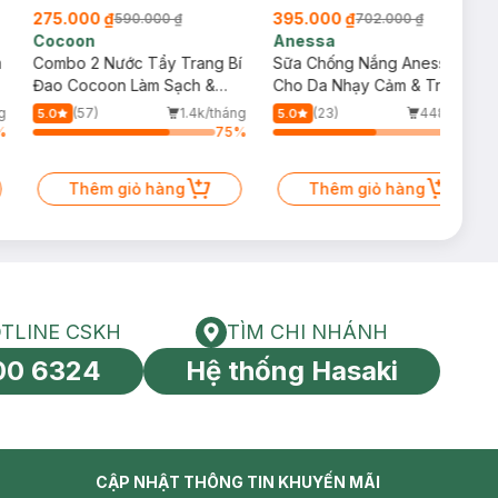
275.000 ₫
395.000 ₫
590.000 ₫
702.000 ₫
Cocoon
Anessa
m
Combo 2 Nước Tẩy Trang Bí
Sữa Chống Nắng Anessa
Đao Cocoon Làm Sạch &
Cho Da Nhạy Cảm & Trẻ Em
Giảm Dầu 500ml
60ml (Mới)
g
(57)
1.4k/tháng
(23)
448/tháng
5.0
5.0
%
75
%
56
%
Thêm giỏ hàng
Thêm giỏ hàng
TLINE CSKH
TÌM CHI NHÁNH
HOTLINE CSKH
Tìm chi nhánh
00 6324
Hệ thống Hasaki
tín toàn cầu
CẬP NHẬT THÔNG TIN KHUYẾN MÃI