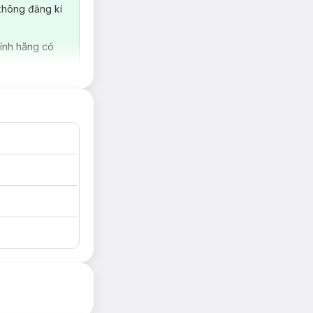
không đăng kí
ất được ưa chuộng
ng thấm hút nước
ính hãng có