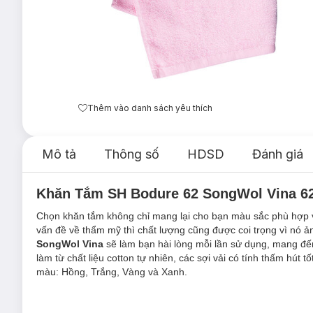
Thêm vào danh sách yêu thích
Mô tả
Thông số
HDSD
Đánh giá
Khăn Tắm SH Bodure 62 SongWol Vina 6
Chọn khăn tắm không chỉ mang lại cho bạn màu sắc phù hợp v
vấn đề về thẩm mỹ thì chất lượng cũng được coi trọng vì nó
SongWol Vina
sẽ làm bạn hài lòng mỗi lần sử dụng, mang đế
làm từ chất liệu cotton tự nhiên, các sợi vải có tính thấm hú
màu: Hồng, Trắng, Vàng và Xanh.