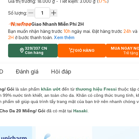
Giá thị trường:
18.000 ₫
- Tiết kiệm:
3.000 ₫
(
17
%
)
Số lượng:
Giao Nhanh Miễn Phí 2H
Bạn muốn nhận hàng trước
10h
ngày mai. Đặt hàng trước
24h
và 
2H
ở bước thanh toán.
Xem thêm
329/337 CN
MUA NGAY N
GIỎ HÀNG
CART PLUS ICON
Còn hàng
Trễ tặng
D
Đánh giá
Hỏi đáp
ng/ Gói
là sản phẩm
khăn ướt
đến từ
thương hiệu Fressi
thuộc tập 
99% nước tinh khiết, an toàn cho da. Khăn có công thức trung tính, k
 phẩm sẽ giúp quá trình tẩy trang mặt của bạn trở nên nhanh chóng v
Cho Da 20 Miếng/ Gói
đã có mặt tại
Hasaki
.