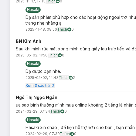
2025-11-17, 17:13
Thích
0
Hasaki
Dạ sản phẩm phù hợp cho các hoạt động ngoại trời như th
trang nhẹ nhàng ạ
2025-11-18, 08:56
Thích
0
BN Kim Anh
Sau khi mình rửa mặt xong mình dùng giấy lau trực tiếp và đ
2025-05-02, 11:56
Thích
0
Hasaki
Dạ được bạn nhé.
2025-05-02, 14:43
Thích
2
Xem
3
câu trả lời
Ngô Thị Ngọc Ngân
ủa sao bình thường mình mua online khoảng 2 tiếng là nhận
2024-02-29, 07:34
Thích
0
Hasaki
Hasaki xin chào , để tiện hỗ trợ hơn cho bạn , bạn nhấn
2024-02-29, 07:39
Thích
0