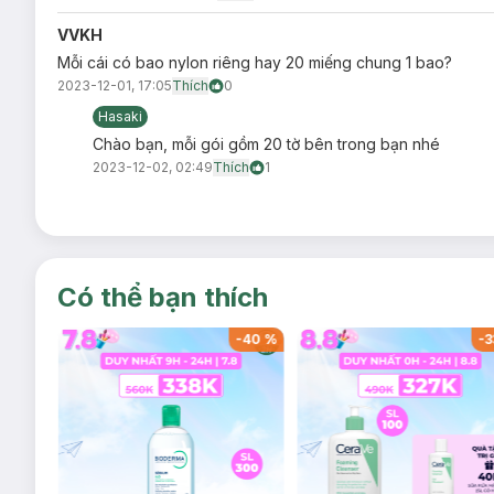
VVKH
Mỗi cái có bao nylon riêng hay 20 miếng chung 1 bao?
2023-12-01, 17:05
Thích
0
Hasaki
Chào bạn, mỗi gói gồm 20 tờ bên trong bạn nhé
2023-12-02, 02:49
Thích
1
Có thể bạn thích
-
39
%
-
40
%
-
3