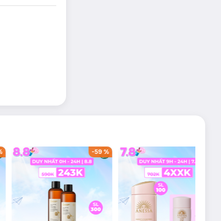
%
-
59
%
-
36
%