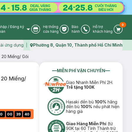
0
nhập
/
Đăng ký
Hệ thống
Bảo
Hỗ trợ
User Icon
Store Icon
Warranty Icon
Phone Icon
Cart I
oản
cửa hàng
hành
khách hàng
ải ứng dụng
Phường 8, Quận 10, Thành phố Hồ Chí Minh
Map icon
 20 Miếng/ Gói
MIỄN PHÍ VẬN CHUYỂN
 20 Miếng/
Giao Nhanh Miễn Phí 2H.
Trễ tặng 100K
Hasaki đền bù
100%
hãng
đền bù
100%
nếu phát hiện
hàng giả
:
:
:
0
00
39
39
Giao Hàng Miễn Phí
(từ
90K tại 60 Tỉnh Thành trừ