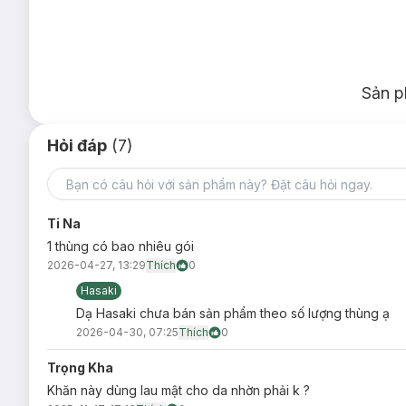
Nơi khô ráo thoáng mát.
Tránh ánh nắng trực tiếp, nơi có nhiệt độ cao hoặc ẩm ư
Đậy nắp kín sau khi sử dụng.
Thông số sản phẩm:
Sản p
Quy cách đóng gói:
20 Miếng
Thương hiệu:
Fressi
Hỏi đáp
(7)
Xuất xứ thương hiệu:
Nhật Bản
Sản xuất tại:
Nhật Bản.
Ti Na
1 thùng có bao nhiêu gói
2026-04-27, 13:29
Thích
0
Hasaki
Dạ Hasaki chưa bán sản phẩm theo số lượng thùng ạ
2026-04-30, 07:25
Thích
0
Trọng Kha
Khăn này dùng lau mật cho da nhờn phải k ?