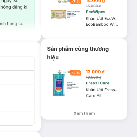
14.000 ₫
 ngày. 30
-
7
%
15.000 ₫
không đăng kí
EcoWipes
Khăn Ướt EcoWipes EcoBamboo Vải Sợi Tre Không Mùi Gói 20 Tờ [HSD: 36 Tháng]
ính hãng có
EcoBamboo Wipes
Sản phẩm cùng thương
hiệu
13.000 ₫
-
4
%
13.500 ₫
Fressi Care
Khăn Ướt Fressi Care All Chăm Sóc Gia Đình 20 Miếng
Care All
Xem thêm