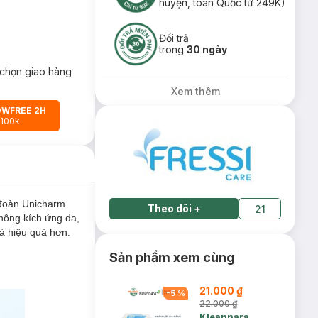
huyện, toàn Quốc từ 249K)
Đổi trả
trong
30 ngày
chọn giao hàng
Xem thêm
OWFREE 2H
 100k
đoàn Unicharm
Theo dõi
+
21
hông kích ứng da,
à hiệu quả hơn.
Sản phẩm xem cùng
21.000 ₫
-
5
%
22.000 ₫
Kleannara