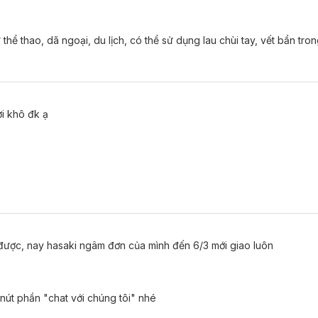
ể thao, dã ngoại, du lịch, có thể sử dụng lau chùi tay, vết bẩn tro
ợi khô đk ạ
 được, nay hasaki ngâm đơn của mình đến 6/3 mới giao luôn
 nút phần "chat với chúng tôi" nhé