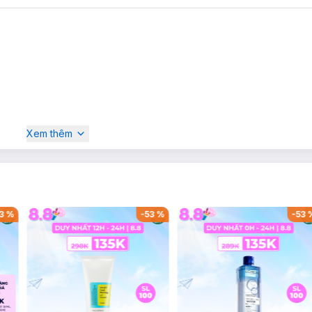
Xem thêm
3
%
-
53
%
-
53