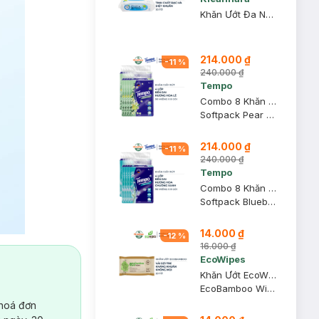
Khăn Ướt Đa Năng Kleannara Tinh Chất Bạc Hà 30 Tờ
214.000 ₫
-
11
%
240.000 ₫
Tempo
Combo 8 Khăn Giấy Rút Tempo Hương Hoa Lê 4 Lớp 90 Miếng/Gói
Softpack Pear Blossom
214.000 ₫
-
11
%
240.000 ₫
Tempo
Combo 8 Khăn Giấy Rút Tempo Hương Hoa Chuông Xanh 4 Lớp 90 Miếng/Gói
Softpack Bluebell
14.000 ₫
-
12
%
16.000 ₫
EcoWipes
Khăn Ướt EcoWipes EcoBamboo Vải Sợi Tre Không Mùi Gói 20 Tờ [HSD: 24 Tháng]
EcoBamboo Wipes
 hoá đơn