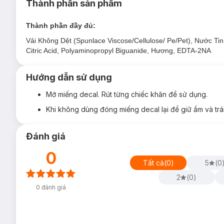
Tẩy trang nhẹ nhàng.
Thành phần sản phẩm
Ưu thế nổi bật:
Thành phần đầy đủ:
Chất liệu giấy lụa mềm mại cho cảm giác dễ chịu, nhẹ n
Vải Không Dệt (Spunlace Viscose/Cellulose/ Pe/Pet), Nước Ti
Công thức trung tính và hợp chất làm sạch nhẹ nhàng, 
Citric Acid, Polyaminopropyl Biguanide, Hương, EDTA-2NA
Thành phần 99% nước tinh khiết có công thức sạch nhờ
Hướng dẫn sử dụng
Lau sạch dễ dàng lớp phần nền, phấn phủ, son môi,… gi
Mùi hương dễ chịu, lưu lại hương thơm tươi mát cho da
Mở miếng decal. Rút từng chiếc khăn để sử dụng.
Thiết kế gói nhỏ gọn, tiện mang theo để sử dụng khi cần
Khi không dùng đóng miếng decal lại để giữ ẩm và tr
Đánh giá
0
Tất cả
(
0
)
5
(
0
Độ an toàn:
2
(
0
)
Không chứa cồn
0
đánh giá
Không parabens
Bảo quản: