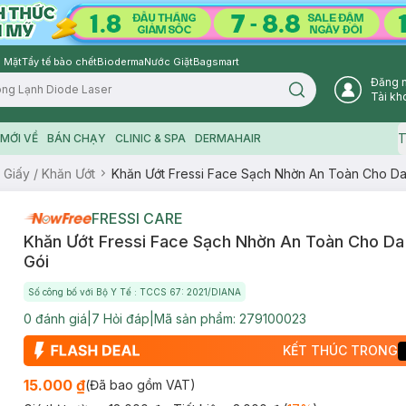
 Mặt
Tẩy tế bào chết
Bioderma
Nước Giặt
Bagsmart
Đăng 
Search icon
Tài kh
T
MỚI VỀ
BÁN CHẠY
CLINIC & SPA
DERMAHAIR
 Giấy / Khăn Ướt
Khăn Ướt Fressi Face Sạch Nhờn An Toàn Cho Da
FRESSI CARE
Khăn Ướt Fressi Face Sạch Nhờn An Toàn Cho Da
Gói
Số công bố với Bộ Y Tế : TCCS 67: 2021/DIANA
0
đánh giá
|
7
Hỏi đáp
|
Mã sản phẩm:
279100023
KẾT THÚC TRONG
15.000 ₫
(Đã bao gồm VAT)