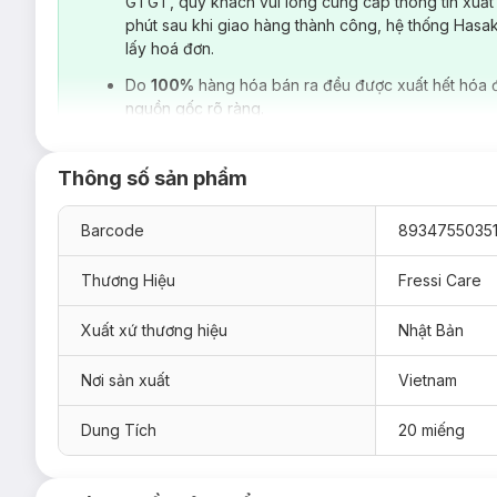
GTGT, quý khách vui lòng cung cấp thông tin xuất
phút sau khi giao hàng thành công, hệ thống Hasa
lấy hoá đơn.
Do
100%
hàng hóa bán ra đều được xuất hết hóa 
nguồn gốc rõ ràng.
Thông số sản phẩm
Barcode
8934755035
Thương Hiệu
Fressi Care
Xuất xứ thương hiệu
Nhật Bản
Nơi sản xuất
Vietnam
Thích hợp sử dụng trong:
Dung Tích
20 miếng
Các hoạt động ngoại trời như thể thao, dã ngoại, du lịc
Có thể sử dụng lau chùi tay, vết bẩn trong bữa ăn.