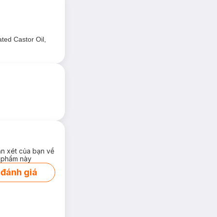
ted Castor Oil,
ận xét của bạn về
 phẩm này
 đánh giá