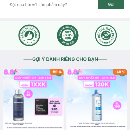
Gửi
GỢI Ý DÀNH RIÊNG CHO BẠN
-
59
%
-
48
%