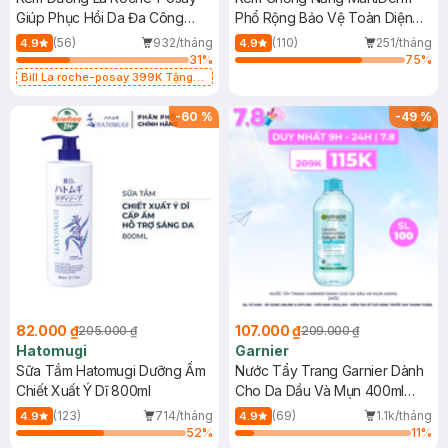
Giúp Phục Hồi Da Đa Công
Phổ Rộng Bảo Vệ Toàn Diện
Dụng 40ml
40ml
(56)
932/tháng
(110)
251/tháng
4.9
4.9
31
%
75
%
Bill La roche-posay 399K Tặng
Gel rửa mặt da dầu nhạy cảm 50ml
(SL có hạn)
-
60
%
-
49
%
82.000 ₫
107.000 ₫
205.000 ₫
209.000 ₫
Hatomugi
Garnier
Sữa Tắm Hatomugi Dưỡng Ẩm
Nước Tẩy Trang Garnier Dành
Chiết Xuất Ý Dĩ 800ml
Cho Da Dầu Và Mụn 400ml
(Mới)
(123)
714/tháng
(69)
1.1k/tháng
4.9
4.9
52
%
11
%