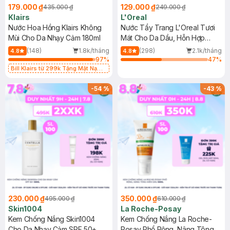
179.000 ₫
129.000 ₫
435.000 ₫
249.000 ₫
Klairs
L'Oreal
Nước Hoa Hồng Klairs Không
Nước Tẩy Trang L'Oreal Tươi
Mùi Cho Da Nhạy Cảm 180ml
Mát Cho Da Dầu, Hỗn Hợp
400ml
(148)
1.8k/tháng
(298)
2.1k/tháng
4.8
4.8
97
%
47
%
Bill Klairs từ 299k Tặng Mặt Nạ
Làm Dịu Da & Kiểm Soát Dầu Nhờn
25ml (SL Có Hạn)
-
54
%
-
43
%
230.000 ₫
350.000 ₫
495.000 ₫
610.000 ₫
Skin1004
La Roche-Posay
Kem Chống Nắng Skin1004
Kem Chống Nắng La Roche-
Cho Da Nhạy Cảm SPF 50+
Posay Phổ Rộng, Nâng Tông