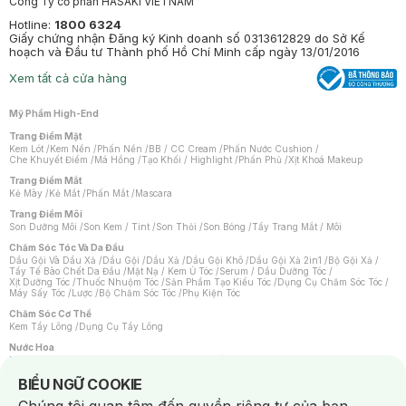
Công Ty cổ phần HASAKI VIETNAM
Hotline:
1800 6324
Giấy chứng nhận Đăng ký Kinh doanh số 0313612829 do Sở Kế
hoạch và Đầu tư Thành phố Hồ Chí Minh cấp ngày 13/01/2016
Xem tất cả cửa hàng
Mỹ Phẩm High-End
Trang Điểm Mặt
Kem Lót
/
Kem Nền
/
Phấn Nền
/
BB / CC Cream
/
Phấn Nước Cushion
/
Che Khuyết Điểm
/
Má Hồng
/
Tạo Khối / Highlight
/
Phấn Phủ
/
Xịt Khoá Makeup
Trang Điểm Mắt
Kẻ Mày
/
Kẻ Mắt
/
Phấn Mắt
/
Mascara
Trang Điểm Môi
Son Dưỡng Môi
/
Son Kem / Tint
/
Son Thỏi
/
Son Bóng
/
Tẩy Trang Mắt / Môi
Chăm Sóc Tóc Và Da Đầu
Dầu Gội Và Dầu Xả
/
Dầu Gội
/
Dầu Xả
/
Dầu Gội Khô
/
Dầu Gội Xả 2in1
/
Bộ Gội Xả
/
Tẩy Tế Bào Chết Da Đầu
/
Mặt Nạ / Kem Ủ Tóc
/
Serum / Dầu Dưỡng Tóc
/
Xịt Dưỡng Tóc
/
Thuốc Nhuộm Tóc
/
Sản Phẩm Tạo Kiểu Tóc
/
Dụng Cụ Chăm Sóc Tóc
/
Máy Sấy Tóc
/
Lược
/
Bộ Chăm Sóc Tóc
/
Phụ Kiện Tóc
Chăm Sóc Cơ Thể
Kem Tẩy Lông
/
Dụng Cụ Tẩy Lông
Nước Hoa
Nước Hoa Nữ
/
Nước Hoa Nam
/
Nước Hoa Cao Cấp
/
Xịt Thơm Toàn Thân
/
Nước Hoa Vùng Kín
Notice about cookies usage
BIỂU NGỮ COOKIE
Chăm Sóc Cá Nhân
Chống Muỗi
/
Khẩu Trang
/
Máy Massage
/
Mặt Nạ Xông Hơi
/
Nước Rửa Tay
/