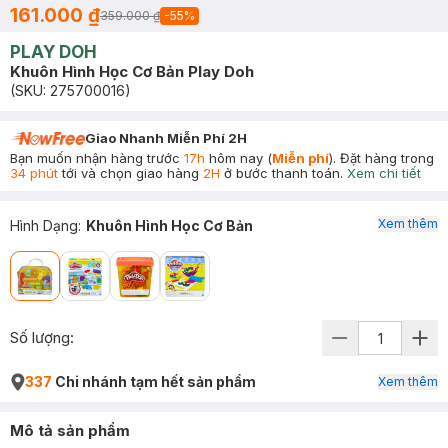
161.000 ₫
359.000 ₫
-
55
%
PLAY DOH
Khuôn Hình Học Cơ Bản Play Doh
(SKU:
275700016
)
Giao Nhanh Miễn Phí 2H
Bạn muốn nhận hàng trước
17h
hôm nay (
Miễn phí
). Đặt hàng trong
34 phút
tới và chọn giao hàng
2H
ở bước thanh toán.
Xem chi tiết
Xem thêm
Hình Dạng
:
Khuôn Hình Học Cơ Bản
Số lượng:
337
Chi nhánh tạm hết sản phẩm
Xem thêm
Mô tả sản phẩm