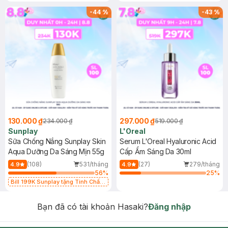
-
44
%
-
43
%
130.000 ₫
297.000 ₫
234.000 ₫
519.000 ₫
Sunplay
L'Oreal
Sữa Chống Nắng Sunplay Skin
Serum L'Oreal Hyaluronic Acid
Aqua Dưỡng Da Sáng Mịn 55g
Cấp Ẩm Sáng Da 30ml
(108)
531/tháng
(27)
279/tháng
4.9
4.9
56
%
25
%
Bill 199K Sunplay tặng Tinh Chất
Chống Nắng 7g trị giá 30K (SL có
hạn)
Bạn đã có tài khoản Hasaki?
Đăng nhập