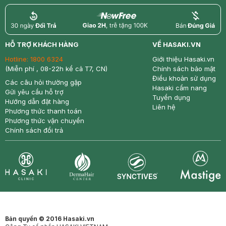
return
nowfree
price
HỖ TRỢ KHÁCH HÀNG
VỀ HASAKI.VN
Hotline:
1800 6324
Giới thiệu Hasaki.vn
(Miễn phí , 08-22h kể cả T7, CN)
Chính sách bảo mật
Điều khoản sử dụng
Các câu hỏi thường gặp
Hasaki cẩm nang
Gửi yêu cầu hỗ trợ
Tuyển dụng
Hướng dẫn đặt hàng
Liên hệ
Phương thức thanh toán
Phương thức vận chuyển
Chính sách đổi trả
Synctives
Clinic
Dermahair
Mastige
Bản quyền © 2016 Hasaki.vn