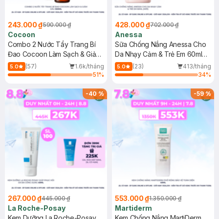
243.000 ₫
428.000 ₫
590.000 ₫
702.000 ₫
Cocoon
Anessa
Combo 2 Nước Tẩy Trang Bí
Sữa Chống Nắng Anessa Cho
Đao Cocoon Làm Sạch & Giảm
Da Nhạy Cảm & Trẻ Em 60ml
Dầu 500ml
(Mới)
(57)
1.6k/tháng
(23)
413/tháng
5.0
5.0
51
%
34
%
-
40
%
-
59
%
267.000 ₫
553.000 ₫
445.000 ₫
1.350.000 ₫
La Roche-Posay
Martiderm
Kem Dưỡng La Roche-Posay
Kem Chống Nắng MartiDerm