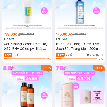
139.000 ₫
145.000 ₫
298.000 ₫
289.000 ₫
Cosrx
L'Oreal
Gel Rửa Mặt Cosrx Tràm Trà,
Nước Tẩy Trang L'Oreal Làm
0.5% BHA Có Độ pH Thấp
Sạch Sâu Trang Điểm 400ml
150ml
(173)
(298)
916/tháng
5.0
4.8
7
%
13
%
-
59
%
-
39
%