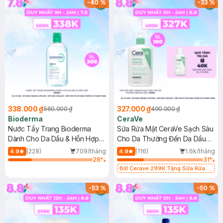
-
40
%
-
33
%
338.000 ₫
327.000 ₫
560.000 ₫
490.000 ₫
Bioderma
CeraVe
Nước Tẩy Trang Bioderma
Sữa Rửa Mặt CeraVe Sạch Sâu
Dành Cho Da Dầu & Hỗn Hợp
Cho Da Thường Đến Da Dầu
500ml
473ml
(228)
709/tháng
(116)
1.6k/tháng
4.9
4.9
28
%
31
%
Bill Cerave 299K Tặng Sữa Rửa
Mặt Cerave 30ml (SL có hạn)
-
53
%
-
50
%