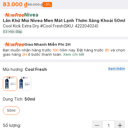
83.000 ₫
86.000 ₫
-
3
%
Nivea
Lăn Khử Mùi Nivea Men Mát Lạnh Thơm Sảng Khoái 50ml
Cool Kick Extra Dry #Cool Fresh
(SKU:
422204024
)
0
3
Hỏi đáp
Giao Nhanh Miễn Phí 2H
Bạn muốn nhận hàng trước
10h
hôm nay. Đặt hàng trước
8h
và chọn
giao hàng
2H
ở bước thanh toán.
Xem chi tiết
Xem thêm
Mùi hương
:
Cool Fresh
Dung Tích
:
50ml
50ml
Số lượng: