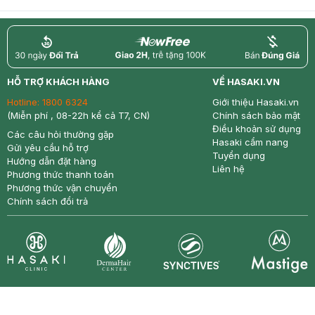
return
nowfree
price
HỖ TRỢ KHÁCH HÀNG
VỀ HASAKI.VN
Hotline:
1800 6324
Giới thiệu Hasaki.vn
(Miễn phí , 08-22h kể cả T7, CN)
Chính sách bảo mật
Điều khoản sử dụng
Các câu hỏi thường gặp
Hasaki cẩm nang
Gửi yêu cầu hỗ trợ
Tuyển dụng
Hướng dẫn đặt hàng
Liên hệ
Phương thức thanh toán
Phương thức vận chuyển
Chính sách đổi trả
Synctives
Clinic
Dermahair
Mastige