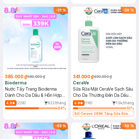
-
31
%
-
30
%
385.000 ₫
341.000 ₫
560.000 ₫
490.000 ₫
Bioderma
CeraVe
Nước Tẩy Trang Bioderma
Sữa Rửa Mặt CeraVe Sạch Sâu
Dành Cho Da Dầu & Hỗn Hợp
Cho Da Thường Đến Da Dầu
500ml
473ml
(228)
622/tháng
(116)
1.5k/tháng
4.9
4.9
64
%
10
%
Bill Cerave 299K Tặng Sữa Rửa
Mặt Cerave 30ml (SL có hạn)
-
53
%
-
50
%