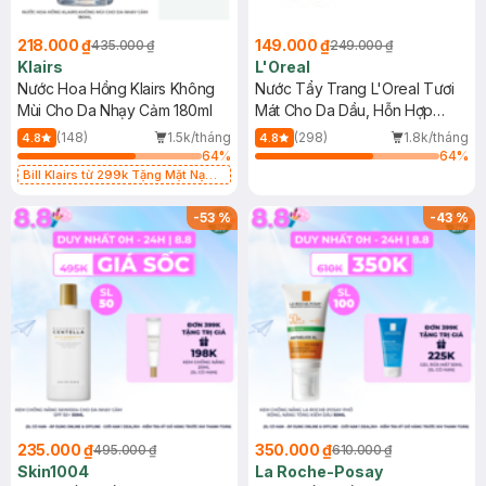
218.000 ₫
149.000 ₫
435.000 ₫
249.000 ₫
Klairs
L'Oreal
Nước Hoa Hồng Klairs Không
Nước Tẩy Trang L'Oreal Tươi
Mùi Cho Da Nhạy Cảm 180ml
Mát Cho Da Dầu, Hỗn Hợp
400ml
(148)
1.5k/tháng
(298)
1.8k/tháng
4.8
4.8
64
%
64
%
Bill Klairs từ 299k Tặng Mặt Nạ
Làm Dịu Da & Kiểm Soát Dầu Nhờn
25ml (SL Có Hạn)
-
53
%
-
43
%
235.000 ₫
350.000 ₫
495.000 ₫
610.000 ₫
Skin1004
La Roche-Posay