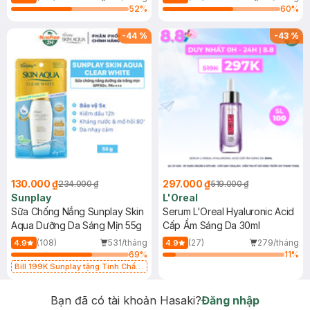
52
%
60
%
-
44
%
-
43
%
130.000 ₫
297.000 ₫
234.000 ₫
519.000 ₫
Sunplay
L'Oreal
Sữa Chống Nắng Sunplay Skin
Serum L'Oreal Hyaluronic Acid
Aqua Dưỡng Da Sáng Mịn 55g
Cấp Ẩm Sáng Da 30ml
(108)
531/tháng
(27)
279/tháng
4.9
4.9
69
%
11
%
Bill 199K Sunplay tặng Tinh Chất
Chống Nắng 7g trị giá 30K (SL có
hạn)
Bạn đã có tài khoản Hasaki?
Đăng nhập