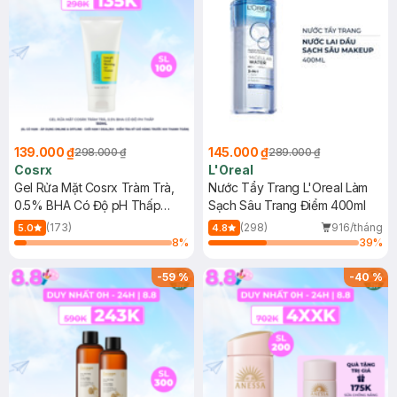
139.000 ₫
145.000 ₫
298.000 ₫
289.000 ₫
Cosrx
L'Oreal
Gel Rửa Mặt Cosrx Tràm Trà,
Nước Tẩy Trang L'Oreal Làm
0.5% BHA Có Độ pH Thấp
Sạch Sâu Trang Điểm 400ml
150ml
(173)
(298)
916/tháng
5.0
4.8
8
%
39
%
-
59
%
-
40
%