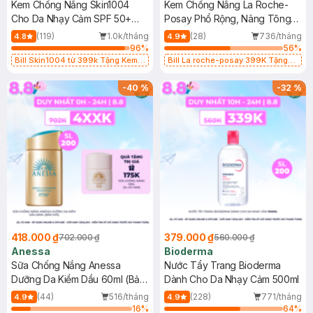
Kem Chống Nắng Skin1004
Kem Chống Nắng La Roche-
Cho Da Nhạy Cảm SPF 50+
Posay Phổ Rộng, Nâng Tông
50ml
Kiềm Dầu 50ml
(119)
1.0k/tháng
(28)
736/tháng
4.8
4.9
96
%
56
%
Bill Skin1004 từ 399k Tặng Kem
Bill La roche-posay 399K Tặng
Chống Nắng Cho Da Nhạy Cảm
Gel rửa mặt da dầu nhạy cảm 50ml
SPF 50+ 20ml (SL Có Hạn)
(SL có hạn)
-
40
%
-
32
%
418.000 ₫
379.000 ₫
702.000 ₫
560.000 ₫
Anessa
Bioderma
Sữa Chống Nắng Anessa
Nước Tẩy Trang Bioderma
Dưỡng Da Kiềm Dầu 60ml (Bản
Dành Cho Da Nhạy Cảm 500ml
Mới)
(44)
516/tháng
(228)
771/tháng
4.9
4.9
16
%
64
%