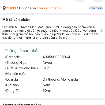
113/337
Chi nhánh
còn sản phẩm
Xem thêm
Mô tả sản phẩm
Lăn Khử Mùi Nivea Men Mát Lạnh 50ml là dòng sản phẩm khử mùi
dành cho nam giới đến từ thương hiệu Nivea của Đức, với công
thức mới giảm mồ hôi gấp 3 lần, giúp "hút" và khóa mùi cơ thể tối
đa, đồng thời mang lại cho bạn cảm giác má
Thông số sản phẩm
Barcode
4005900835864
Thương Hiệu
Nivea
Xuất xứ thương hiệu
Ðức
Nơi sản xuất
Loại da
Da thường/Mọi loại da
Giới tính
Nam
Dung Tích
50ml
Thành phần sản phẩm