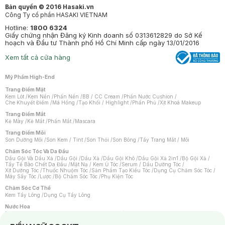
Bản quyền © 2016 Hasaki.vn
Công Ty cổ phần HASAKI VIETNAM
Hotline:
1800 6324
Giấy chứng nhận Đăng ký Kinh doanh số 0313612829 do Sở Kế
hoạch và Đầu tư Thành phố Hồ Chí Minh cấp ngày 13/01/2016
Xem tất cả cửa hàng
Mỹ Phẩm High-End
Trang Điểm Mặt
Kem Lót
/
Kem Nền
/
Phấn Nền
/
BB / CC Cream
/
Phấn Nước Cushion
/
Che Khuyết Điểm
/
Má Hồng
/
Tạo Khối / Highlight
/
Phấn Phủ
/
Xịt Khoá Makeup
Trang Điểm Mắt
Kẻ Mày
/
Kẻ Mắt
/
Phấn Mắt
/
Mascara
Trang Điểm Môi
Son Dưỡng Môi
/
Son Kem / Tint
/
Son Thỏi
/
Son Bóng
/
Tẩy Trang Mắt / Môi
Chăm Sóc Tóc Và Da Đầu
Dầu Gội Và Dầu Xả
/
Dầu Gội
/
Dầu Xả
/
Dầu Gội Khô
/
Dầu Gội Xả 2in1
/
Bộ Gội Xả
/
Tẩy Tế Bào Chết Da Đầu
/
Mặt Nạ / Kem Ủ Tóc
/
Serum / Dầu Dưỡng Tóc
/
Xịt Dưỡng Tóc
/
Thuốc Nhuộm Tóc
/
Sản Phẩm Tạo Kiểu Tóc
/
Dụng Cụ Chăm Sóc Tóc
/
Máy Sấy Tóc
/
Lược
/
Bộ Chăm Sóc Tóc
/
Phụ Kiện Tóc
Chăm Sóc Cơ Thể
Kem Tẩy Lông
/
Dụng Cụ Tẩy Lông
Nước Hoa
Nước Hoa Nữ
/
Nước Hoa Nam
/
Nước Hoa Cao Cấp
/
Xịt Thơm Toàn Thân
/
Nước Hoa Vùng Kín