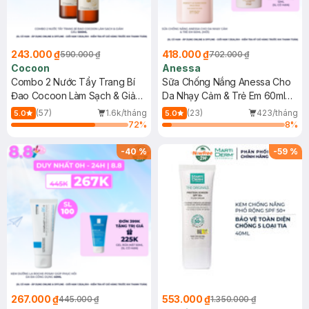
243.000 ₫
418.000 ₫
590.000 ₫
702.000 ₫
Cocoon
Anessa
Combo 2 Nước Tẩy Trang Bí
Sữa Chống Nắng Anessa Cho
Đao Cocoon Làm Sạch & Giảm
Da Nhạy Cảm & Trẻ Em 60ml
Dầu 500ml
(Mới)
(57)
1.6k/tháng
(23)
423/tháng
5.0
5.0
72
%
8
%
-
40
%
-
59
%
267.000 ₫
553.000 ₫
445.000 ₫
1.350.000 ₫