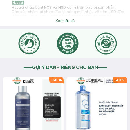
Hasaki
Hasaki chào bạn! NXS và HSD có in trên bao bì sản phẩm.
Các sản phẩm tại shop đều là hàng mới nhập về nên HSD đều
đến năm 2024-2025, bạn có thể hoàn toàn yên tâm nè.
Hasaki xin cảm ơn.
Xem tất cả
2023-08-26
Thích
0
GỢI Ý DÀNH RIÊNG CHO BẠN
-
50
%
-
40
%