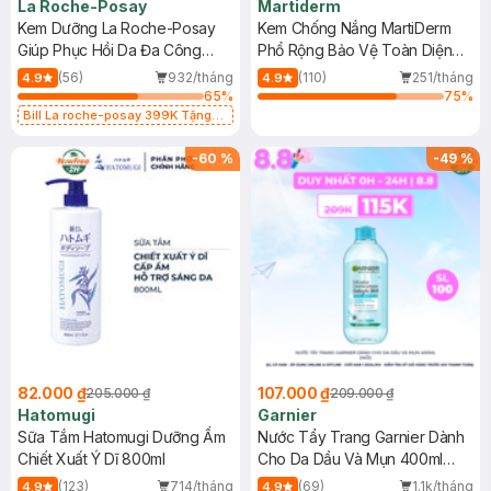
La Roche-Posay
Martiderm
Kem Dưỡng La Roche-Posay
Kem Chống Nắng MartiDerm
Giúp Phục Hồi Da Đa Công
Phổ Rộng Bảo Vệ Toàn Diện
Dụng 40ml
40ml
(56)
932/tháng
(110)
251/tháng
4.9
4.9
65
%
75
%
Bill La roche-posay 399K Tặng
Gel rửa mặt da dầu nhạy cảm 50ml
(SL có hạn)
-
60
%
-
49
%
82.000 ₫
107.000 ₫
205.000 ₫
209.000 ₫
Hatomugi
Garnier
Sữa Tắm Hatomugi Dưỡng Ẩm
Nước Tẩy Trang Garnier Dành
Chiết Xuất Ý Dĩ 800ml
Cho Da Dầu Và Mụn 400ml
(Mới)
(123)
714/tháng
(69)
1.1k/tháng
4.9
4.9