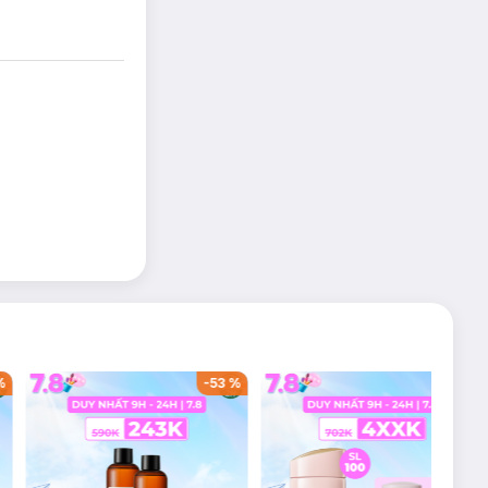
%
-
53
%
-
38
%