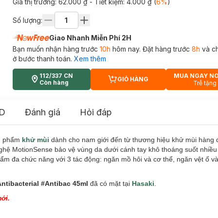
Giá thị trường:
62.000 ₫
- Tiết kiệm:
4.000 ₫
(
6
%
)
Số lượng:
Giao Nhanh Miễn Phí 2H
Bạn muốn nhận hàng trước
10h
hôm nay. Đặt hàng trước
8h
và c
ở bước thanh toán.
Xem thêm
112/337 CN
MUA NGAY N
GIỎ HÀNG
CART PLUS ICON
Còn hàng
Trễ tặng
D
Đánh giá
Hỏi đáp
ản phẩm
khử mùi
dành cho nam giới đến từ thương hiệu khử mùi hàng đ
ghệ MotionSense bảo
vệ vùng da dưới cánh tay khô thoáng suốt nhiều
hẩm đa chức năng với 3 tác động: ngăn mồ hôi và cơ thể, ngăn vệt ố và
ntibacterial #Antibac 45ml
đã có mặt tại
Hasaki
.
ới.