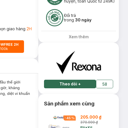
huyện, toàn Quốc từ 249K)
Đổi trả
trong
30 ngày
họn giao hàng
2H
Xem thêm
OWFREE 2H
 100k
ầu thế giới
Theo dõi
+
58
 giờ, kháng
ng, diệt vi khuẩn
Sản phẩm xem cùng
205.000 ₫
-
45
%
370.000 ₫
EtiaXil