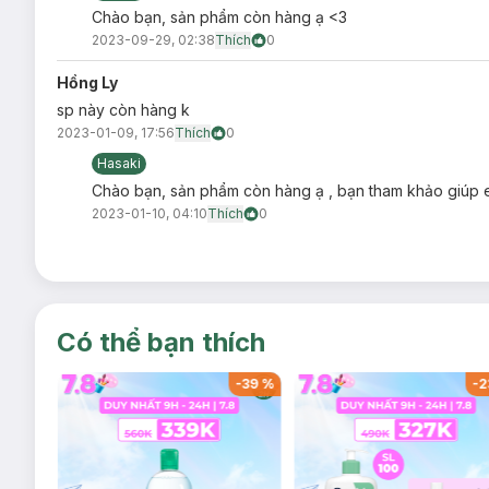
Chào bạn, sản phẩm còn hàng ạ <3
Đậy nắp kín sau khi sử dụng.
2023-09-29, 02:38
Thích
0
N/A
Hồng Ly
sp này còn hàng k
2023-01-09, 17:56
Thích
0
Hasaki
Chào bạn, sản phẩm còn hàng ạ , bạn tham khảo giúp
2023-01-10, 04:10
Thích
0
Có thể bạn thích
-
37
%
-
39
%
-
2