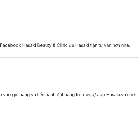
Facebook Hasaki Beauty & Clinic để Hasaki tiện tư vấn hơn nhé.
 vào giỏ hàng và tiến hành đặt hàng trên web/ app Hasaki.vn nhé.
exona Khô Thoáng Antibac:
ớt.