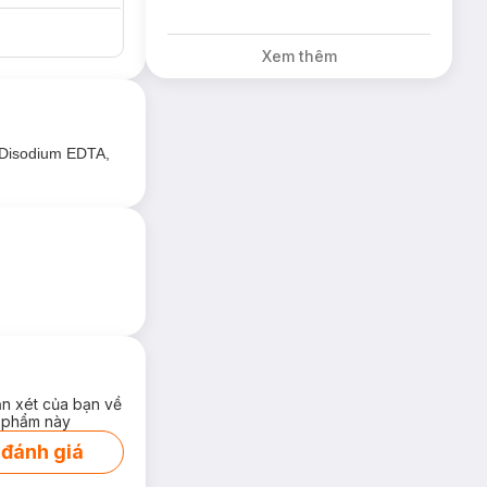
Xem thêm
, Disodium EDTA,
iờ.
ận xét của bạn về
 phẩm này
 đánh giá