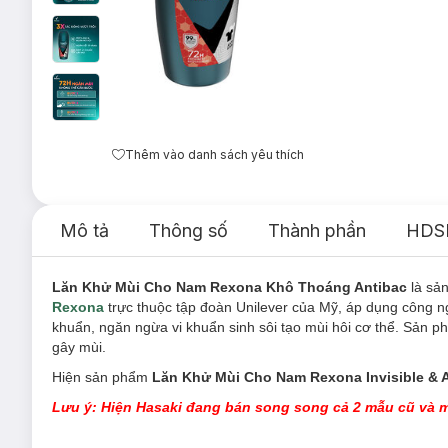
Thêm vào danh sách yêu thích
Mô tả
Thông số
Thành phần
HDS
Lăn Khử Mùi Cho Nam Rexona Khô Thoáng Antibac
là s
Rexona
trực thuộc tập đoàn Unilever của Mỹ,
áp dụng c
ông n
khuẩn, ngăn ngừa vi khuẩn sinh sôi tạo mùi hôi cơ thể. Sản p
gây mùi.
Hiện sản phẩm
Lăn Khử Mùi Cho Nam Rexona Invisible & A
Lưu ý: Hiện Hasaki đang bán song song cả 2 mẫu cũ và m