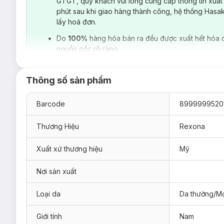
GTGT, quý khách vui lòng cung cấp thông tin xuất
phút sau khi giao hàng thành công, hệ thống Hasa
lấy hoá đơn.
Do
100%
hàng hóa bán ra đều được xuất hết hóa 
nguồn gốc rõ ràng.
Thông số sản phẩm
Barcode
8999999520
Thương Hiệu
Rexona
Xuất xứ thương hiệu
Mỹ
Nơi sản xuất
Loại da
Da thường/Mọ
Lăn Khử Mùi Cho Nam Rexona Khô Thoáng Ant
Giới tính
Nam
Sản phẩm thích hợp với mọi làn da nam giới.