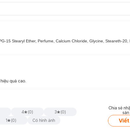
xona Khô Thoáng Antibac:
tin.
xona Khô Thoáng Antibac:
PG-15 Stearyl Ether, Perfume, Calcium Chloride, Glycine, Steareth-20
u cảm ứng tự bung tỏa khi vận động, giúp ngăn mùi và mồ hôi suốt 48 g
dưới cánh tay và kháng khuẩn vượt trội.
 hiệu quả cao.
Chia sẻ nh
4
(
0
)
3
(
0
)
sản
Viết
1
(
0
)
Có hình ảnh