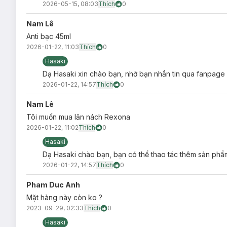
2026-05-15, 08:03
Thích
0
Nam Lê
Anti bạc 45ml
2026-01-22, 11:03
Thích
0
Hasaki
Dạ Hasaki xin chào bạn, nhờ bạn nhắn tin qua fanpage 
2026-01-22, 14:57
Thích
0
Nam Lê
Tôi muốn mua lăn nách Rexona
2026-01-22, 11:02
Thích
0
Hasaki
Dạ Hasaki chào bạn, bạn có thể thao tác thêm sản phẩm
2026-01-22, 14:57
Thích
0
Pham Duc Anh
Hướng dẫn bảo quản Lăn Khử Mùi Cho Nam R
Mặt hàng này còn ko ?
Nơi khô ráo thoáng mát.
2023-09-29, 02:33
Thích
0
Tránh ánh nắng trực tiếp, nơi có nhiệt độ cao hoặc ẩm ư
Hasaki