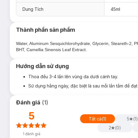
Đối tượng sử dụng Lăn Khử Mùi Cho Nam Re
Dung Tích
45ml
Vùng da dưới cánh tay thường xuyên tiết mồ hôi mạnh.
Vùng da dưới cánh tay thường có mùi khiến bạn thiếu tự 
Thành phần sản phẩm
Ưu thế nổi bật của Lăn Khử Mùi Cho Nam Re
Water, Aluminum Sesquichlorohydrate, Glycerin, Steareth-2, P
Công nghệ MotionSense
với 1 triệu hạt ngăn mùi siê
BHT, Camellia Sinensis Leaf Extract.
Công thức All-in-One
sẽ tạo lớp màng bảo vệ vùng da 
Không để lại vệt trắng trên da hay vết ố trên quần áo.
Hướng dẫn sử dụng
Thoa đều 3-4 lần lên vùng da dưới cánh tay.
Sử dụng hằng ngày, đặc biệt là sau mỗi lần tắm để đạt
Đánh giá
(
1
)
5
Tất cả
(
1
)
5
(
1
)
2
(
0
)
1
đánh giá