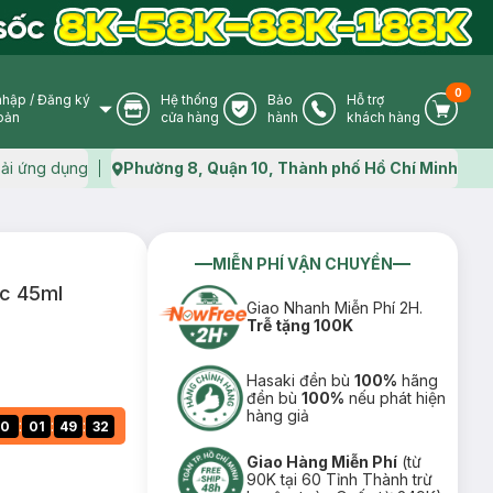
0
nhập
/
Đăng ký
Hệ thống
Bảo
Hỗ trợ
User Icon
Store Icon
Warranty Icon
Phone Icon
Cart I
oản
cửa hàng
hành
khách hàng
ải ứng dụng
Phường 8, Quận 10, Thành phố Hồ Chí Minh
Map icon
MIỄN PHÍ VẬN CHUYỂN
c 45ml
Giao Nhanh Miễn Phí 2H.
Trễ tặng 100K
Hasaki đền bù
100%
hãng
đền bù
100%
nếu phát hiện
hàng giả
:
:
:
0
01
49
31
Giao Hàng Miễn Phí
(từ
90K tại 60 Tỉnh Thành trừ