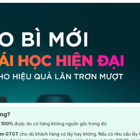
ông?
) 100%
được do có hàng không nguồn gốc trong đó.
đơn GTGT
cho dù khách hàng có lấy hay không. Nếu có nhu cầu lấy