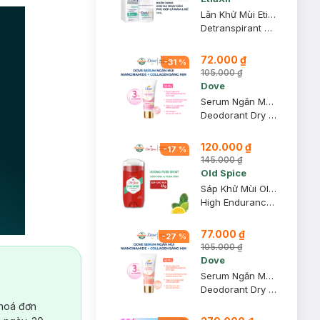
Lăn Khử Mùi EtiaXil Nhãn Xanh Cho Da Nhạy Cảm 15ml
Detranspirant Traitement Roll-On Peaux Sensibles
72.000 ₫
-
31
%
105.000 ₫
Dove
Serum Ngăn Mùi Dove Giúp Da Sáng Mịn Đều Màu 40ml
Deodorant Dry Serum 3% Niacinamide + 10X Collagen
120.000 ₫
-
17
%
145.000 ₫
Old Spice
Sáp Khử Mùi Old Spice Hương Pure Sport Năng Động 85g (Đỏ)
High Endurance Deodorant Pure Sport (Hàng Mỹ Nhập Khẩu Chính Hãng)
77.000 ₫
-
27
%
105.000 ₫
Dove
Serum Ngăn Mùi Dove Giúp Mờ Thâm Thu Nhỏ Lỗ Chân Lông 40ml
Deodorant Dry Serum 3% Niacinamide + 10X Vit C&E
 hoá đơn