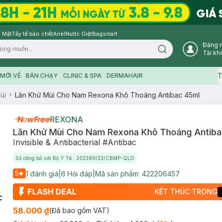
 Mặt
Tẩy tế bào chết
Ariel
Nước Giặt
Bagsmart
Đăng 
Search icon
Tài kh
T
MỚI VỀ
BÁN CHẠY
CLINIC & SPA
DERMAHAIR
ùi
Lăn Khử Mùi Cho Nam Rexona Khô Thoáng Antibac 45ml
REXONA
Lăn Khử Mùi Cho Nam Rexona Khô Thoáng Antiba
Invisible & Antibacterial #Antibac
Số công bố với Bộ Y Tế : 202389/23/CBMP-QLD
5
1
đánh giá
|
6
Hỏi đáp
|
Mã sản phẩm:
422206457
KẾT THÚC TRONG
58.000 ₫
(Đã bao gồm VAT)