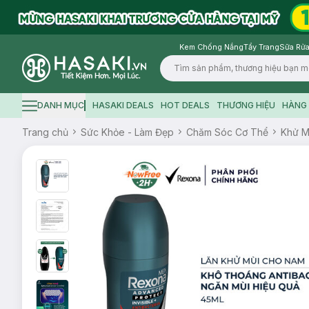
Kem Chống Nắng
Tẩy Trang
Sữa Rửa
Logo
DANH MỤC
HASAKI DEALS
HOT DEALS
THƯƠNG HIỆU
HÀNG 
Hamburger icon
Trang chủ
Sức Khỏe - Làm Đẹp
Chăm Sóc Cơ Thể
Khử M