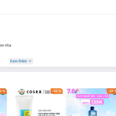
 em nha
Xem thêm
3
%
-
53
%
-
37