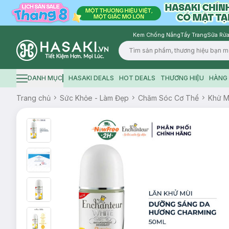
Kem Chống Nắng
Tẩy Trang
Sữa Rửa
Logo
DANH MỤC
HASAKI DEALS
HOT DEALS
THƯƠNG HIỆU
HÀNG 
Hamburger icon
Trang chủ
Sức Khỏe - Làm Đẹp
Chăm Sóc Cơ Thể
Khử M