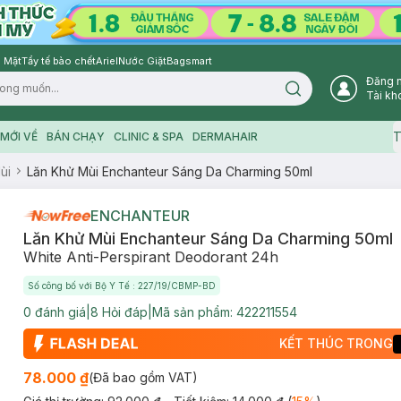
 Mặt
Tẩy tế bào chết
Ariel
Nước Giặt
Bagsmart
Đăng 
Search icon
Tài kh
T
MỚI VỀ
BÁN CHẠY
CLINIC & SPA
DERMAHAIR
ùi
Lăn Khử Mùi Enchanteur Sáng Da Charming 50ml
ENCHANTEUR
Lăn Khử Mùi Enchanteur Sáng Da Charming 50ml
White Anti-Perspirant Deodorant 24h
Số công bố với Bộ Y Tế : 227/19/CBMP-BD
0
đánh giá
|
8
Hỏi đáp
|
Mã sản phẩm:
422211554
KẾT THÚC TRONG
78.000 ₫
(Đã bao gồm VAT)