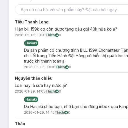
Magic
: quyến rũ và trắng thơm mịn màng cho phái đẹp.
Tiểu Thanh Long
Hiện bill 159k có còn được tặng dầu gội 40k nữa ko ạ?
2026-05-05, 10:01
Thích
0
Hasaki
Dạ sản phẩm có chương trình BILL 159K Enchanteur Tặn
chi tiết trang Tiến Hành Đặt Hàng có hiển thị quà kèm 
trước khi thanh toán ạ.
2026-05-05, 13:36
Thích
0
Nguyễn thảo chiêu
Loai nay là sữa hay nước ạ?
2026-01-29, 14:05
Thích
0
Hasaki
Dạ Hasaki chào bạn, nhờ bạn chủ động inbox qua Fanpa
2026-01-29, 14:45
Thích
0
Thảo