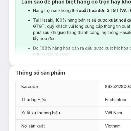
Làm sao để phân biệt hàng có trộn hay kh
Hàng trộn sẽ không thể
xuất hoá đơn GTGT (VAT
Tại Hasaki, 100% hàng bán ra sẽ được
xuất hoá 
GTGT, quý khách vui lòng cung cấp thông tin xuất
phút sau khi giao hàng thành công, hệ thống Hasa
lấy hoá đơn.
Do
100%
hàng hóa bán ra đều được xuất hết hóa 
nguồn gốc rõ ràng.
Thông số sản phẩm
Barcode
8935212800
Thương Hiệu
Enchanteur
Xuất xứ thương hiệu
Việt Nam
Hiện sản phẩm
Lăn Khử Mùi Enchanteur
White Anti-Persp
Nơi sản xuất
Vietnam