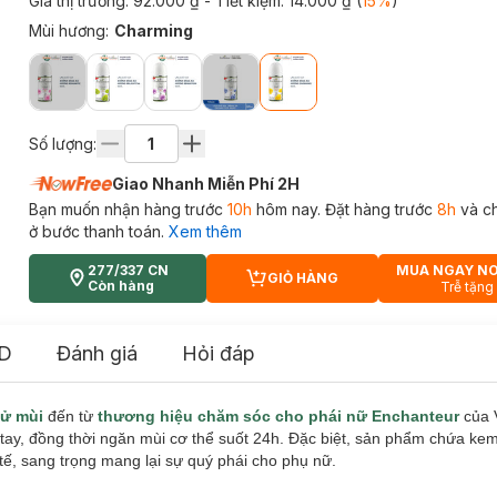
Giá thị trường:
92.000 ₫
- Tiết kiệm:
14.000 ₫
(
15
%
)
Mùi hương
:
Charming
Số lượng:
Giao Nhanh Miễn Phí 2H
Bạn muốn nhận hàng trước
10h
hôm nay. Đặt hàng trước
8h
và c
ở bước thanh toán.
Xem thêm
277/337 CN
MUA NGAY N
GIỎ HÀNG
CART PLUS ICON
Còn hàng
Trễ tặng
D
Đánh giá
Hỏi đáp
hử mùi
đến từ
thương hiệu chăm sóc cho phái nữ Enchanteur
của 
tay, đồng thời ngăn mùi cơ thể suốt 24h. Đặc biệt, sản phẩm chứa kem
ế, sang trọng mang lại sự quý phái cho phụ nữ.