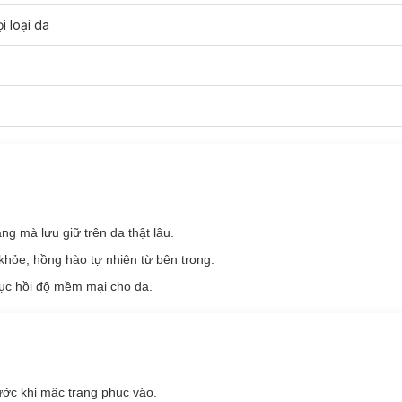
 phái đẹp sự sảng khoái và tràn đầy tự tin.
i loại da
ng mà lưu giữ trên da thật lâu.
khỏe, hồng hào tự nhiên từ bên trong.
ục hồi độ mềm mại cho da.
ước khi mặc trang phục vào.