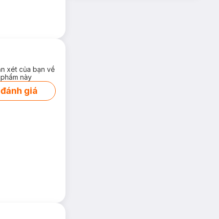
ận xét của bạn về
 phẩm này
 đánh giá