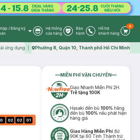
0
nhập
/
Đăng ký
Hệ thống
Bảo
Hỗ trợ
User Icon
Store Icon
Warranty Icon
Phone Icon
Cart I
oản
cửa hàng
hành
khách hàng
ải ứng dụng
Phường 8, Quận 10, Thành phố Hồ Chí Minh
Map icon
MIỄN PHÍ VẬN CHUYỂN
Giao Nhanh Miễn Phí 2H.
Trễ tặng 100K
Hasaki đền bù
100%
hãng
đền bù
100%
nếu phát hiện
hàng giả
:
:
:
0
02
02
00
Giao Hàng Miễn Phí
(từ
90K tại 60 Tỉnh Thành trừ