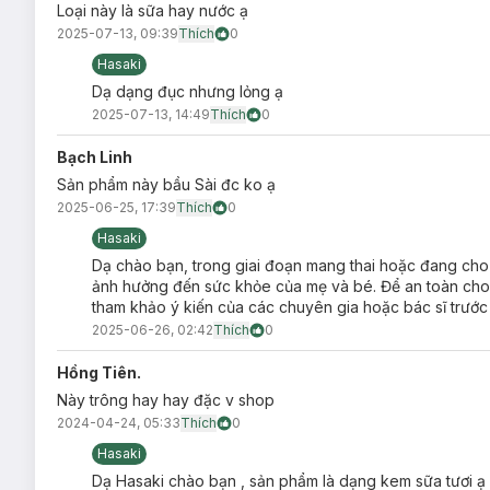
Loại này là sữa hay nước ạ
2025-07-13, 09:39
Thích
0
Hasaki
Dạ dạng đục nhưng lỏng ạ
2025-07-13, 14:49
Thích
0
Bạch Linh
Sản phẩm này bầu Sài đc ko ạ
2025-06-25, 17:39
Thích
0
Hasaki
Dạ chào bạn, trong giai đoạn mang thai hoặc đang cho co
ảnh hưởng đến sức khỏe của mẹ và bé. Để an toàn
tham khảo ý kiến của các chuyên gia hoặc bác sĩ trước 
2025-06-26, 02:42
Thích
0
Hồng Tiên.
Này trông hay hay đặc v shop
2024-04-24, 05:33
Thích
0
Hasaki
Dạ Hasaki chào bạn , sản phẩm là dạng kem sữa tươi ạ