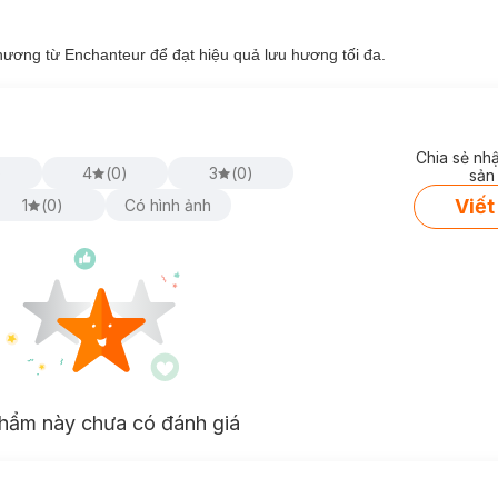
ương từ Enchanteur để đạt hiệu quả lưu hương tối đa.
Chia sẻ nh
)
4
(
0
)
3
(
0
)
sản
Viết
1
(
0
)
Có hình ảnh
hẩm này chưa có đánh giá