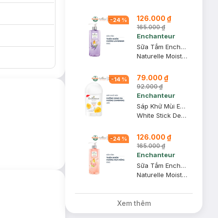
126.000 ₫
-
24
%
165.000 ₫
Enchanteur
Sữa Tắm Enchanteur Dưỡng Da Thiên Nhiên Lavender 510g
Naturelle Moisturizing Shower Gel
79.000 ₫
-
14
%
92.000 ₫
Enchanteur
Sáp Khử Mùi Enchanteur Sáng Da Charming 40g
White Stick Deodorant Anti Perspirant
126.000 ₫
-
24
%
165.000 ₫
Enchanteur
Sữa Tắm Enchanteur Dưỡng Da Thiên Nhiên Hoa Hồng 510g
Naturelle Moisturizing Shower Gel
Xem thêm