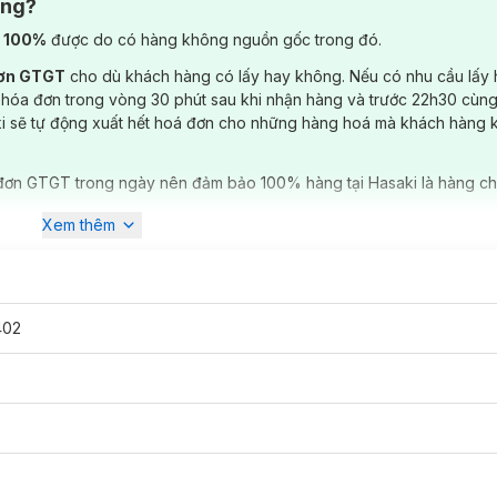
ông?
) 100%
được do có hàng không nguồn gốc trong đó.
đơn GTGT
cho dù khách hàng có lấy hay không. Nếu có nhu cầu lấy
 hóa đơn trong vòng 30 phút sau khi nhận hàng và trước 22h30 cùng
ki sẽ tự động xuất hết hoá đơn cho những hàng hoá mà khách hàng 
đơn GTGT trong ngày nên đảm bảo 100% hàng tại Hasaki là hàng ch
Xem thêm
402
irant Deodorant 24h
50ml
đã có mặt tại
Hasaki
với 5 mùi hương: