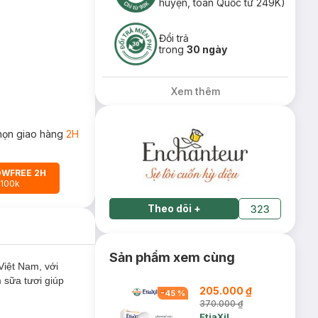
huyện, toàn Quốc từ 249K)
Đổi trả
trong
30 ngày
Xem thêm
họn giao hàng
2H
OWFREE 2H
 100k
Theo dõi
+
323
Sản phẩm xem cùng
Việt Nam, với
 sữa tươi giúp
205.000 ₫
-
45
%
370.000 ₫
EtiaXil