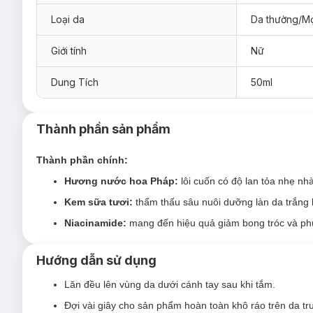
Delightful
: như một làn gió miền nhiệt đới mang đến cho
Loại da
Da thường/Mọ
Giới tính
Nữ
Dung Tích
50ml
Thành phần sản phẩm
Thành phần chính:
Hương nước hoa Pháp:
lôi cuốn có độ lan tỏa nhẹ nhà
Kem sữa tươi:
thẩm thấu sâu nuôi dưỡng làn da trắng 
Niacinamide:
mang đến hiệu quả giảm bong tróc và ph
Hướng dẫn sử dụng
Lăn đều lên vùng da dưới cánh tay sau khi tắm.
Đợi vài giây cho sản phẩm hoàn toàn khô ráo trên da tr