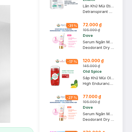
Lăn Khử Mùi EtiaXil Nhãn Xanh Cho Da Nhạy Cảm 15ml
Detranspirant Traitement Roll-On Peaux Sensibles
72.000 ₫
-
31
%
105.000 ₫
Dove
Serum Ngăn Mùi Dove Giúp Da Sáng Mịn Đều Màu 40ml
Deodorant Dry Serum 3% Niacinamide + 10X Collagen
120.000 ₫
-
17
%
145.000 ₫
Old Spice
Sáp Khử Mùi Old Spice Hương Pure Sport Năng Động 85g (Đỏ)
High Endurance Deodorant Pure Sport (Hàng Mỹ Nhập Khẩu Chính Hãng)
77.000 ₫
-
27
%
105.000 ₫
Dove
Serum Ngăn Mùi Dove Giúp Mờ Thâm Thu Nhỏ Lỗ Chân Lông 40ml
Deodorant Dry Serum 3% Niacinamide + 10X Vit C&E