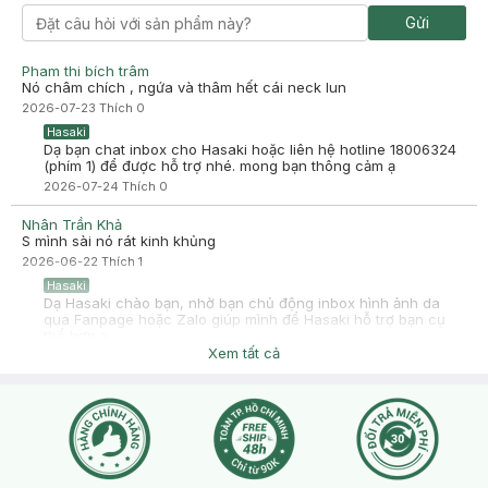
Gửi
-
2025-10-11
Hasaki
Hasaki xin chào! Hasaki cảm ơn Tra Pham đã dành thời gian
đánh giá. Sự hài lòng của khách hàng là động lực to lớn để
Pham thi bích trâm
Hasaki ngày càng phát triển hơn nữa về chất lượng dịch vụ.
Nó châm chích , ngứa và thâm hết cái neck lun
Cảm ơn bạn đã tin tưởng và mua sắm tại Hasaki!
2026-07-23
Thích
0
Hasaki
Dạ bạn chat inbox cho Hasaki hoặc liên hệ hotline 18006324
(phím 1) để được hỗ trợ nhé. mong bạn thông cảm ạ
2026-07-24
Thích
0
Nhân Trần Khả
S mình sài nó rát kinh khủng
2026-06-22
Thích
1
Hasaki
Dạ Hasaki chào bạn, nhờ bạn chủ động inbox hình ảnh da
qua Fanpage hoặc Zalo giúp mình để Hasaki hỗ trợ bạn cụ
thể hơn ạ
Xem tất cả
2026-06-22
Thích
0
Pham
Mình cũng bị vậy , giảm mồ hôi thì có . Mà rát , ngứa , thâm
đỏ vùng nách lun
2026-07-23
Thích
0