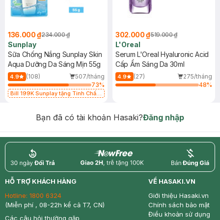
136.000 ₫
302.000 ₫
234.000 ₫
519.000 ₫
Sunplay
L'Oreal
Sữa Chống Nắng Sunplay Skin
Serum L'Oreal Hyaluronic Acid
Aqua Dưỡng Da Sáng Mịn 55g
Cấp Ẩm Sáng Da 30ml
(108)
507/tháng
(27)
275/tháng
4.9
4.9
73
%
48
%
Bill 199K Sunplay tặng Tinh Chất
Chống Nắng 7g trị giá 30K (SL có
hạn)
Bạn đã có tài khoản Hasaki?
Đăng nhập
return
nowfree
price
HỖ TRỢ KHÁCH HÀNG
VỀ HASAKI.VN
Hotline:
1800 6324
Giới thiệu Hasaki.vn
(Miễn phí , 08-22h kể cả T7, CN)
Chính sách bảo mật
Điều khoản sử dụng
Các câu hỏi thường gặp