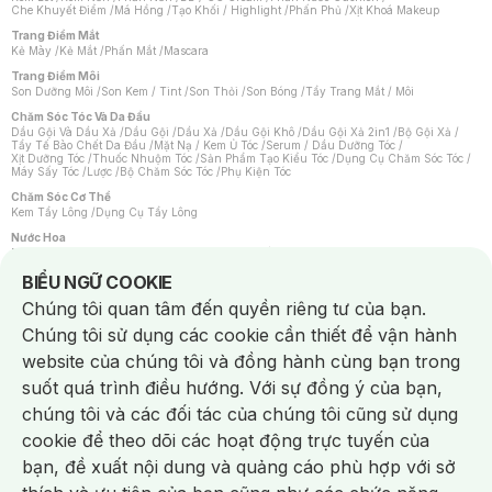
Che Khuyết Điểm
/
Má Hồng
/
Tạo Khối / Highlight
/
Phấn Phủ
/
Xịt Khoá Makeup
Trang Điểm Mắt
Kẻ Mày
/
Kẻ Mắt
/
Phấn Mắt
/
Mascara
Trang Điểm Môi
Son Dưỡng Môi
/
Son Kem / Tint
/
Son Thỏi
/
Son Bóng
/
Tẩy Trang Mắt / Môi
Chăm Sóc Tóc Và Da Đầu
Dầu Gội Và Dầu Xả
/
Dầu Gội
/
Dầu Xả
/
Dầu Gội Khô
/
Dầu Gội Xả 2in1
/
Bộ Gội Xả
/
Tẩy Tế Bào Chết Da Đầu
/
Mặt Nạ / Kem Ủ Tóc
/
Serum / Dầu Dưỡng Tóc
/
Xịt Dưỡng Tóc
/
Thuốc Nhuộm Tóc
/
Sản Phẩm Tạo Kiểu Tóc
/
Dụng Cụ Chăm Sóc Tóc
/
Máy Sấy Tóc
/
Lược
/
Bộ Chăm Sóc Tóc
/
Phụ Kiện Tóc
Chăm Sóc Cơ Thể
Kem Tẩy Lông
/
Dụng Cụ Tẩy Lông
Nước Hoa
Nước Hoa Nữ
/
Nước Hoa Nam
/
Nước Hoa Cao Cấp
/
Xịt Thơm Toàn Thân
/
Nước Hoa Vùng Kín
Notice about cookies usage
BIỂU NGỮ COOKIE
Chăm Sóc Cá Nhân
Chúng tôi quan tâm đến quyền riêng tư của bạn.
Chống Muỗi
/
Khẩu Trang
/
Máy Massage
/
Mặt Nạ Xông Hơi
/
Nước Rửa Tay
/
Sản Phẩm Chăm Sóc Khác
/
Bàn Chải Đánh Răng
/
Bàn Chải Điện
/
Chúng tôi sử dụng các cookie cần thiết để vận hành
Hỗ Trợ Trắng Răng
/
Kem Đánh Răng
/
Máy Tăm Nước
/
Nước Súc Miệng
/
Tăm / Chỉ Nha Khoa
/
Xịt Thơm Miệng
/
Dung Dịch Vệ Sinh
/
Dưỡng Vùng Kín
/
website của chúng tôi và đồng hành cùng bạn trong
Khăn Ướt Vệ Sinh Vùng Kín
/
Băng Vệ Sinh
/
Tampon
/
Bọt Cạo Râu
/
Dao Cạo Râu
/
Máy Cạo Râu
suốt quá trình điều hướng. Với sự đồng ý của bạn,
Vấn Đề Về Da
chúng tôi và các đối tác của chúng tôi cũng sử dụng
Da Dầu / Lỗ Chân Lông To
/
Da Khô / Mất Nước
/
Da Lão Hóa
/
Da Mụn
/
Da Nhạy Cảm / Kích Ứng
/
Da Xỉn Màu
/
Thâm / Nám / Tàn Nhang
/
cookie để theo dõi các hoạt động trực tuyến của
Quầng Thâm & Bọng Mắt
/
Sẹo
/
Viêm Da Cơ Địa
bạn, đề xuất nội dung và quảng cáo phù hợp với sở
Dụng Cụ / Phụ Kiện Chăm Sóc Da
Chat i
Bông Tẩy Trang
/
Khăn Lau Mặt Khô
/
Dụng Cụ / Máy Rửa Mặt
/
Máy Chăm Sóc Da
/