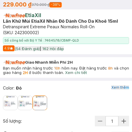
229.000 ₫
370.000 ₫
-
38
%
EtiaXil
Lăn Khử Mùi EtiaXil Nhãn Đỏ Dành Cho Da Khoẻ 15ml
Detranspirant Extreme Peaux Normales Roll-On
(SKU:
242300002
)
Số công bố với Bộ Y Tế : 74645/18/CBMP-QLD
4.9
(
54
Đánh giá)
|
162
Hỏi đáp
Start Icon
Giao Nhanh Miễn Phí 2H
Bạn muốn nhận hàng trước
10h
hôm nay. Đặt hàng trước
8h
và chọn
giao hàng
2H
ở bước thanh toán.
Xem chi tiết
Xem thêm
Color
:
Đỏ
Số lượng: