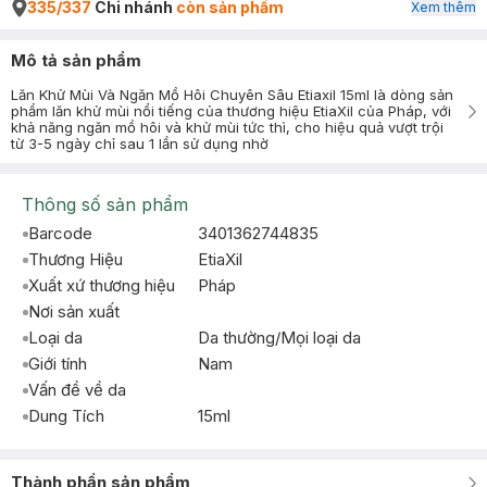
335/337
Chi nhánh
còn sản phẩm
Xem thêm
Mô tả sản phẩm
Lăn Khử Mùi Và Ngăn Mồ Hôi Chuyên Sâu Etiaxil 15ml là dòng sản
phẩm lăn khử mùi nổi tiếng của thương hiệu EtiaXil của Pháp, với
khả năng ngăn mồ hôi và khử mùi tức thì, cho hiệu quả vượt trội
từ 3-5 ngày chỉ sau 1 lần sử dụng nhờ
Thông số sản phẩm
Barcode
3401362744835
Thương Hiệu
EtiaXil
Xuất xứ thương hiệu
Pháp
Nơi sản xuất
Loại da
Da thường/Mọi loại da
Giới tính
Nam
Vấn đề về da
Dung Tích
15ml
Thành phần sản phẩm