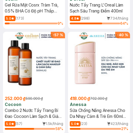
Gel Rửa Mặt Cosrx Tràm Trà,
Nước Tẩy Trang L'Oreal Làm
0.5% BHA Có Độ pH Thấp
Sạch Sâu Trang Điểm 400ml
150ml
(173)
(298)
734/tháng
5.0
4.8
9
%
64
%
-
57
%
-
40
%
252.000 ₫
418.000 ₫
590.000 ₫
702.000 ₫
Cocoon
Anessa
Combo 2 Nước Tẩy Trang Bí
Sữa Chống Nắng Anessa Cho
Đao Cocoon Làm Sạch & Giảm
Da Nhạy Cảm & Trẻ Em 60ml
Dầu 500ml
(Mới)
(57)
1.5k/tháng
(23)
423/tháng
5.0
5.0
58
%
21
%