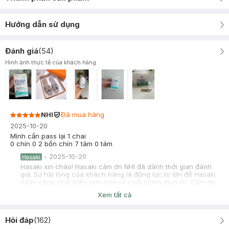
Hướng dẫn sử dụng
Đánh giá
(
54
)
Hình ảnh thực tế của khách hàng
NHI
Đã mua hàng
2025-10-20
Mình cần pass lại 1 chai
0 chín 0 2 bốn chín 7 tám 0 tám
-
2025-10-20
Hasaki
Hasaki xin chào! Hasaki cảm ơn NHI đã dành thời gian đánh
giá. Sự hài lòng của khách hàng là động lực to lớn để Hasaki
ngày càng phát triển hơn nữa về chất lượng dịch vụ. Cảm ơn
bạn đã tin tưởng và mua sắm tại Hasaki!
Xem tất cả
Tra Pham
Đã mua hàng
2025-10-11
Hỏi đáp
(
162
)
Sản phẩm dùng bị mẫn ngứa