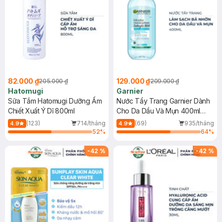
82.000 ₫
129.000 ₫
205.000 ₫
209.000 ₫
Hatomugi
Garnier
Sữa Tắm Hatomugi Dưỡng Ẩm
Nước Tẩy Trang Garnier Dành
Chiết Xuất Ý Dĩ 800ml
Cho Da Dầu Và Mụn 400ml
(Mới)
(123)
714/tháng
(69)
935/tháng
4.9
4.9
52
%
64
%
-
42
%
-
42
%