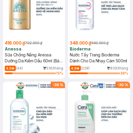
418.000 ₫
348.000 ₫
702.000 ₫
560.000 ₫
Anessa
Bioderma
Sữa Chống Nắng Anessa
Nước Tẩy Trang Bioderma
Dưỡng Da Kiềm Dầu 60ml (Bản
Dành Cho Da Nhạy Cảm 500ml
Mới)
(44)
516/tháng
(228)
839/tháng
4.9
4.9
15
%
36
%
-
38
%
-
30
%