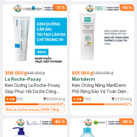
-
31
%
-
55
%
308.000 ₫
601.000 ₫
445.000 ₫
1.350.000 ₫
La Roche-Posay
Martiderm
Kem Dưỡng La Roche-Posay
Kem Chống Nắng MartiDerm
Giúp Phục Hồi Da Đa Công
Phổ Rộng Bảo Vệ Toàn Diện
Dụng 40ml
40ml
(56)
808/tháng
(110)
231/tháng
4.9
4.9
64
%
62
%
Bill La roche-posay 399K Tặng
Gel rửa mặt da dầu nhạy cảm 50ml
(SL có hạn)
-
60
%
-
38
%