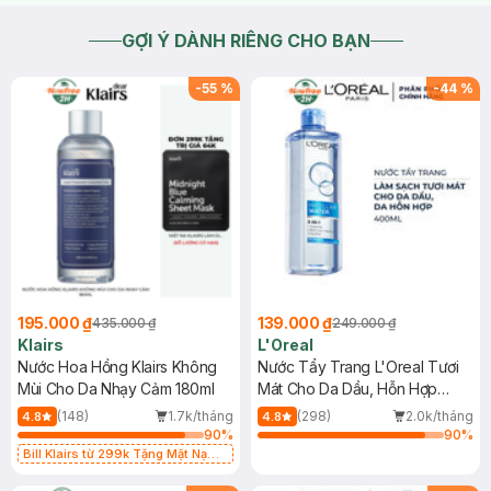
GỢI Ý DÀNH RIÊNG CHO BẠN
-
55
%
-
44
%
195.000 ₫
139.000 ₫
435.000 ₫
249.000 ₫
Klairs
L'Oreal
Nước Hoa Hồng Klairs Không
Nước Tẩy Trang L'Oreal Tươi
Mùi Cho Da Nhạy Cảm 180ml
Mát Cho Da Dầu, Hỗn Hợp
400ml
(148)
1.7k/tháng
(298)
2.0k/tháng
4.8
4.8
90
%
90
%
Bill Klairs từ 299k Tặng Mặt Nạ
Làm Dịu Da & Kiểm Soát Dầu Nhờn
25ml (SL Có Hạn)