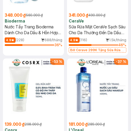
348.000 ₫
341.000 ₫
560.000 ₫
490.000 ₫
Bioderma
CeraVe
Nước Tẩy Trang Bioderma
Sữa Rửa Mặt CeraVe Sạch Sâu
Dành Cho Da Dầu & Hỗn Hợp
Cho Da Thường Đến Da Dầu
500ml
473ml
(228)
688/tháng
(116)
1.5k/tháng
4.9
4.9
36
%
46
%
Bill Cerave 299K Tặng Sữa Rửa
Mặt Cerave 30ml (SL có hạn)
-
53
%
-
37
%
139.000 ₫
181.000 ₫
298.000 ₫
289.000 ₫
Cosrx
L'Oreal