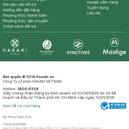
Hasaki cẩm nang
Gửi yêu cầu hỗ trợ
Tuyển dụng
Hướng dẫn đặt hàng
Liên hệ
Phương thức thanh toán
Phương thức vận chuyển
Chính sách đổi trả
Synctives
Clinic
Dermahair
Mastige
Bản quyền © 2016 Hasaki.vn
Công Ty cổ phần HASAKI VIETNAM
Hotline:
1800 6324
Giấy chứng nhận Đăng ký Kinh doanh số 0313612829 do Sở Kế
hoạch và Đầu tư Thành phố Hồ Chí Minh cấp ngày 13/01/2016
Xem tất cả cửa hàng
Mỹ Phẩm High-End
Trang Điểm Mặt
Kem Lót
/
Kem Nền
/
Phấn Nền
/
BB / CC Cream
/
Phấn Nước Cushion
/