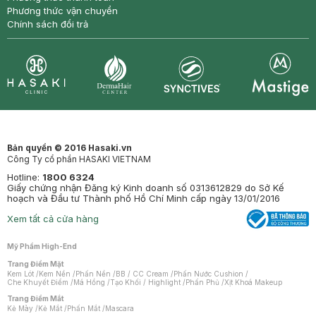
Phương thức vận chuyển
Chính sách đổi trả
Synctives
Clinic
Dermahair
Mastige
Bản quyền © 2016 Hasaki.vn
Công Ty cổ phần HASAKI VIETNAM
Hotline:
1800 6324
Giấy chứng nhận Đăng ký Kinh doanh số 0313612829 do Sở Kế
hoạch và Đầu tư Thành phố Hồ Chí Minh cấp ngày 13/01/2016
Xem tất cả cửa hàng
Mỹ Phẩm High-End
Trang Điểm Mặt
Kem Lót
/
Kem Nền
/
Phấn Nền
/
BB / CC Cream
/
Phấn Nước Cushion
/
Che Khuyết Điểm
/
Má Hồng
/
Tạo Khối / Highlight
/
Phấn Phủ
/
Xịt Khoá Makeup
Trang Điểm Mắt
Kẻ Mày
/
Kẻ Mắt
/
Phấn Mắt
/
Mascara