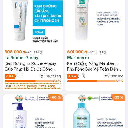
308.000 ₫
601.000 ₫
445.000 ₫
1.350.000 ₫
La Roche-Posay
Martiderm
Kem Dưỡng La Roche-Posay
Kem Chống Nắng MartiDerm
Giúp Phục Hồi Da Đa Công
Phổ Rộng Bảo Vệ Toàn Diện
Dụng 40ml
40ml
(56)
808/tháng
(110)
231/tháng
4.9
4.9
64
%
62
%
Bill La roche-posay 399K Tặng
Gel rửa mặt da dầu nhạy cảm 50ml
(SL có hạn)
-
60
%
-
39
%