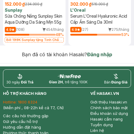
152.000 ₫
302.000 ₫
234.000 ₫
519.000 ₫
Sunplay
L'Oreal
Sữa Chống Nắng Sunplay Skin
Serum L'Oreal Hyaluronic Acid
Aqua Dưỡng Da Sáng Mịn 55g
Cấp Ẩm Sáng Da 30ml
(108)
454/tháng
(27)
275/tháng
4.9
4.9
48
%
53
%
Bill 199K Sunplay tặng Tinh Chất
Chống Nắng 7g trị giá 30K (SL có
hạn)
Bạn đã có tài khoản Hasaki?
Đăng nhập
return
nowfree
price
HỖ TRỢ KHÁCH HÀNG
VỀ HASAKI.VN
Hotline:
1800 6324
Giới thiệu Hasaki.vn
(Miễn phí , 08-22h kể cả T7, CN)
Chính sách bảo mật
Điều khoản sử dụng
Các câu hỏi thường gặp
Hasaki cẩm nang
Gửi yêu cầu hỗ trợ
Tuyển dụng
Hướng dẫn đặt hàng
Liên hệ
Phương thức thanh toán