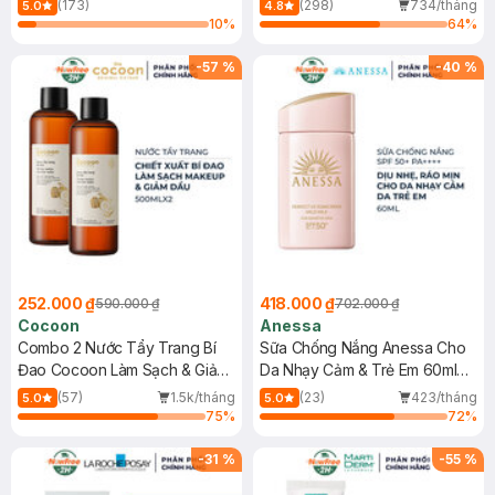
(173)
(298)
734/tháng
5.0
4.8
10
%
64
%
-
57
%
-
40
%
252.000 ₫
418.000 ₫
590.000 ₫
702.000 ₫
Cocoon
Anessa
Combo 2 Nước Tẩy Trang Bí
Sữa Chống Nắng Anessa Cho
Đao Cocoon Làm Sạch & Giảm
Da Nhạy Cảm & Trẻ Em 60ml
Dầu 500ml
(Mới)
(57)
1.5k/tháng
(23)
423/tháng
5.0
5.0
75
%
72
%
-
31
%
-
55
%