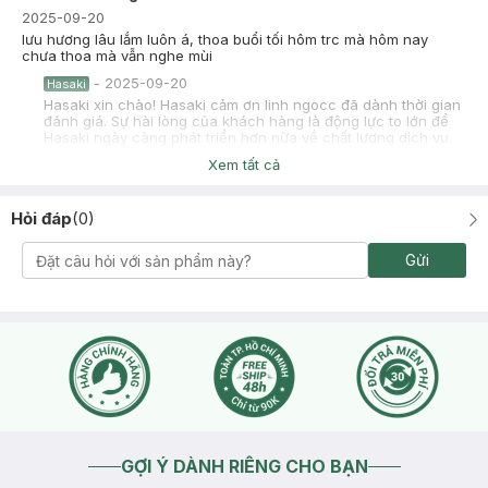
2025-09-20
lưu hương lâu lắm luôn á, thoa buổi tối hôm trc mà hôm nay
chưa thoa mà vẫn nghe mùi
-
2025-09-20
Hasaki
Hasaki xin chào! Hasaki cảm ơn linh ngocc đã dành thời gian
đánh giá. Sự hài lòng của khách hàng là động lực to lớn để
Hasaki ngày càng phát triển hơn nữa về chất lượng dịch vụ.
Cảm ơn bạn đã tin tưởng và mua sắm tại Hasaki!
Xem tất cả
Hỏi đáp
(
0
)
Gửi
GỢI Ý DÀNH RIÊNG CHO BẠN