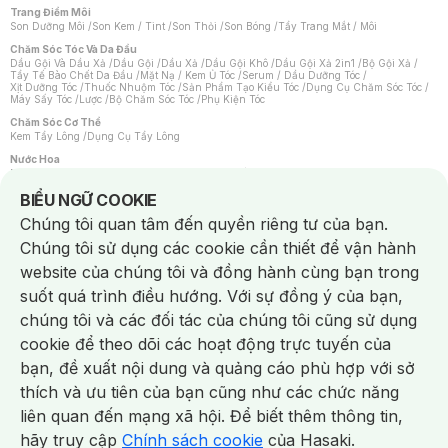
Trang Điểm Môi
Son Dưỡng Môi
/
Son Kem / Tint
/
Son Thỏi
/
Son Bóng
/
Tẩy Trang Mắt / Môi
Chăm Sóc Tóc Và Da Đầu
Dầu Gội Và Dầu Xả
/
Dầu Gội
/
Dầu Xả
/
Dầu Gội Khô
/
Dầu Gội Xả 2in1
/
Bộ Gội Xả
/
Tẩy Tế Bào Chết Da Đầu
/
Mặt Nạ / Kem Ủ Tóc
/
Serum / Dầu Dưỡng Tóc
/
Xịt Dưỡng Tóc
/
Thuốc Nhuộm Tóc
/
Sản Phẩm Tạo Kiểu Tóc
/
Dụng Cụ Chăm Sóc Tóc
/
Máy Sấy Tóc
/
Lược
/
Bộ Chăm Sóc Tóc
/
Phụ Kiện Tóc
Chăm Sóc Cơ Thể
Kem Tẩy Lông
/
Dụng Cụ Tẩy Lông
Nước Hoa
Nước Hoa Nữ
/
Nước Hoa Nam
/
Nước Hoa Cao Cấp
/
Xịt Thơm Toàn Thân
/
Nước Hoa Vùng Kín
Notice about cookies usage
BIỂU NGỮ COOKIE
Chăm Sóc Cá Nhân
Chúng tôi quan tâm đến quyền riêng tư của bạn.
Chống Muỗi
/
Khẩu Trang
/
Máy Massage
/
Mặt Nạ Xông Hơi
/
Nước Rửa Tay
/
Sản Phẩm Chăm Sóc Khác
/
Bàn Chải Đánh Răng
/
Bàn Chải Điện
/
Chúng tôi sử dụng các cookie cần thiết để vận hành
Hỗ Trợ Trắng Răng
/
Kem Đánh Răng
/
Máy Tăm Nước
/
Nước Súc Miệng
/
Tăm / Chỉ Nha Khoa
/
Xịt Thơm Miệng
/
Dung Dịch Vệ Sinh
/
Dưỡng Vùng Kín
/
website của chúng tôi và đồng hành cùng bạn trong
Khăn Ướt Vệ Sinh Vùng Kín
/
Băng Vệ Sinh
/
Tampon
/
Bọt Cạo Râu
/
Dao Cạo Râu
/
Máy Cạo Râu
suốt quá trình điều hướng. Với sự đồng ý của bạn,
Vấn Đề Về Da
chúng tôi và các đối tác của chúng tôi cũng sử dụng
Da Dầu / Lỗ Chân Lông To
/
Da Khô / Mất Nước
/
Da Lão Hóa
/
Da Mụn
/
Da Nhạy Cảm / Kích Ứng
/
Da Xỉn Màu
/
Thâm / Nám / Tàn Nhang
/
cookie để theo dõi các hoạt động trực tuyến của
Quầng Thâm & Bọng Mắt
/
Sẹo
/
Viêm Da Cơ Địa
bạn, đề xuất nội dung và quảng cáo phù hợp với sở
Dụng Cụ / Phụ Kiện Chăm Sóc Da
Chat i
Bông Tẩy Trang
/
Khăn Lau Mặt Khô
/
Dụng Cụ / Máy Rửa Mặt
/
Máy Chăm Sóc Da
/
thích và ưu tiên của bạn cũng như các chức năng
Dụng Cụ Chăm Sóc Khác
liên quan đến mạng xã hội. Để biết thêm thông tin,
hãy truy cập
Chính sách cookie
của Hasaki.
NowFree 2H
Giao Nhanh Miễn Phí 2H
Xem chi tiết