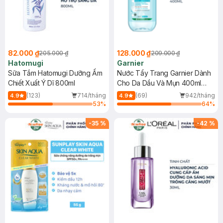
82.000 ₫
128.000 ₫
205.000 ₫
209.000 ₫
Hatomugi
Garnier
Sữa Tắm Hatomugi Dưỡng Ẩm
Nước Tẩy Trang Garnier Dành
Chiết Xuất Ý Dĩ 800ml
Cho Da Dầu Và Mụn 400ml
(Mới)
(123)
714/tháng
(69)
942/tháng
4.9
4.9
53
%
64
%
-
35
%
-
42
%