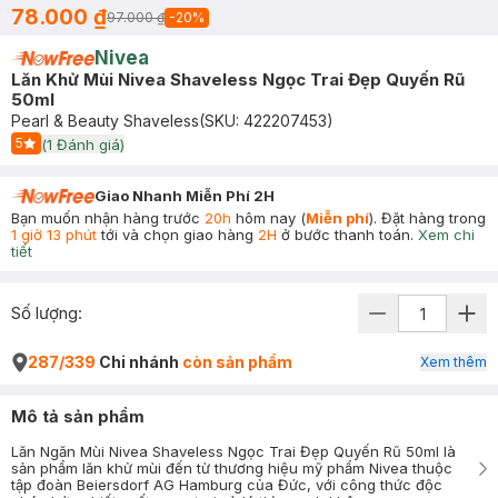
78.000 ₫
97.000 ₫
-
20
%
Nivea
Lăn Khử Mùi Nivea Shaveless Ngọc Trai Đẹp Quyến Rũ
50ml
Pearl & Beauty Shaveless
(SKU:
422207453
)
5
(
1
Đánh giá)
Start Icon
Giao Nhanh Miễn Phí 2H
Bạn muốn nhận hàng trước
20h
hôm nay (
Miễn phí
). Đặt hàng trong
1 giờ 13 phút
tới và chọn giao hàng
2H
ở bước thanh toán.
Xem chi
tiết
Số lượng:
287/339
Chi nhánh
còn sản phẩm
Xem thêm
Mô tả sản phẩm
Lăn Ngăn Mùi Nivea Shaveless Ngọc Trai Đẹp Quyến Rũ 50ml là
sản phẩm lăn khử mùi đến từ thương hiệu mỹ phẩm Nivea thuộc
tập đoàn Beiersdorf AG Hamburg của Đức, với công thức độc