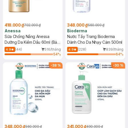
418.000 ₫
348.000 ₫
702.000 ₫
560.000 ₫
Anessa
Bioderma
Sữa Chống Nắng Anessa
Nước Tẩy Trang Bioderma
Dưỡng Da Kiềm Dầu 60ml (Bản
Dành Cho Da Nhạy Cảm 500ml
Mới)
(44)
516/tháng
(228)
839/tháng
4.9
4.9
54
%
64
%
-
38
%
-
30
%
348.000 ₫
341.000 ₫
560.000 ₫
490.000 ₫