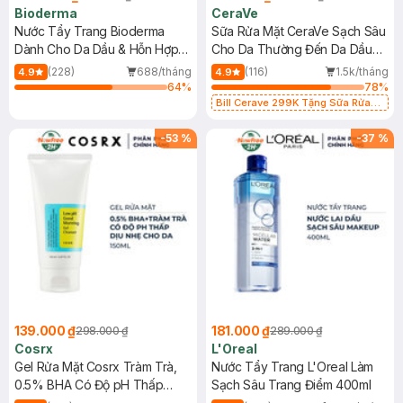
Bioderma
CeraVe
Nước Tẩy Trang Bioderma
Sữa Rửa Mặt CeraVe Sạch Sâu
Dành Cho Da Dầu & Hỗn Hợp
Cho Da Thường Đến Da Dầu
500ml
473ml
(228)
688/tháng
(116)
1.5k/tháng
4.9
4.9
64
%
78
%
Bill Cerave 299K Tặng Sữa Rửa
Mặt Cerave 30ml (SL có hạn)
-
53
%
-
37
%
139.000 ₫
181.000 ₫
298.000 ₫
289.000 ₫
Cosrx
L'Oreal
Gel Rửa Mặt Cosrx Tràm Trà,
Nước Tẩy Trang L'Oreal Làm
0.5% BHA Có Độ pH Thấp
Sạch Sâu Trang Điểm 400ml
150ml