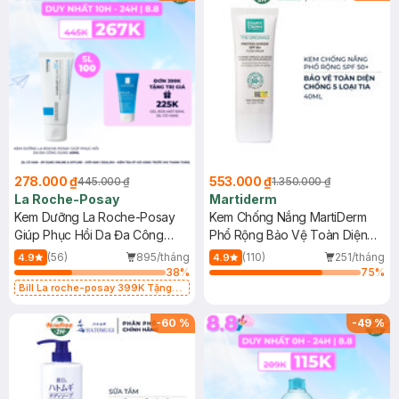
278.000 ₫
553.000 ₫
445.000 ₫
1.350.000 ₫
La Roche-Posay
Martiderm
Kem Dưỡng La Roche-Posay
Kem Chống Nắng MartiDerm
Giúp Phục Hồi Da Đa Công
Phổ Rộng Bảo Vệ Toàn Diện
Dụng 40ml
40ml
(56)
895/tháng
(110)
251/tháng
4.9
4.9
38
%
75
%
Bill La roche-posay 399K Tặng
Gel rửa mặt da dầu nhạy cảm 50ml
(SL có hạn)
-
60
%
-
49
%