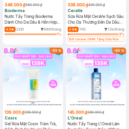
348.000 ₫
338.000 ₫
560.000 ₫
490.000 ₫
Bioderma
CeraVe
Nước Tẩy Trang Bioderma
Sữa Rửa Mặt CeraVe Sạch Sâu
Dành Cho Da Dầu & Hỗn Hợp
Cho Da Thường Đến Da Dầu
500ml
473ml
(228)
688/tháng
(116)
1.5k/tháng
4.9
4.9
1
%
3
%
Bill Cerave 299K Tặng Sữa Rửa
Mặt Cerave 30ml (SL có hạn)
-
53
%
-
50
%
139.000 ₫
145.000 ₫
298.000 ₫
289.000 ₫
Cosrx
L'Oreal
Gel Rửa Mặt Cosrx Tràm Trà,
Nước Tẩy Trang L'Oreal Làm