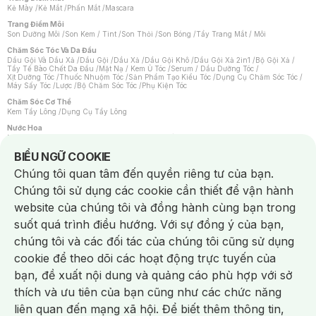
Kẻ Mày
/
Kẻ Mắt
/
Phấn Mắt
/
Mascara
Trang Điểm Môi
Son Dưỡng Môi
/
Son Kem / Tint
/
Son Thỏi
/
Son Bóng
/
Tẩy Trang Mắt / Môi
Chăm Sóc Tóc Và Da Đầu
Dầu Gội Và Dầu Xả
/
Dầu Gội
/
Dầu Xả
/
Dầu Gội Khô
/
Dầu Gội Xả 2in1
/
Bộ Gội Xả
/
Tẩy Tế Bào Chết Da Đầu
/
Mặt Nạ / Kem Ủ Tóc
/
Serum / Dầu Dưỡng Tóc
/
Xịt Dưỡng Tóc
/
Thuốc Nhuộm Tóc
/
Sản Phẩm Tạo Kiểu Tóc
/
Dụng Cụ Chăm Sóc Tóc
/
Máy Sấy Tóc
/
Lược
/
Bộ Chăm Sóc Tóc
/
Phụ Kiện Tóc
Chăm Sóc Cơ Thể
Kem Tẩy Lông
/
Dụng Cụ Tẩy Lông
Nước Hoa
Nước Hoa Nữ
/
Nước Hoa Nam
/
Nước Hoa Cao Cấp
/
Xịt Thơm Toàn Thân
/
Nước Hoa Vùng Kín
Notice about cookies usage
BIỂU NGỮ COOKIE
Chăm Sóc Cá Nhân
Chúng tôi quan tâm đến quyền riêng tư của bạn.
Chống Muỗi
/
Khẩu Trang
/
Máy Massage
/
Mặt Nạ Xông Hơi
/
Nước Rửa Tay
/
Sản Phẩm Chăm Sóc Khác
/
Bàn Chải Đánh Răng
/
Bàn Chải Điện
/
Chúng tôi sử dụng các cookie cần thiết để vận hành
Hỗ Trợ Trắng Răng
/
Kem Đánh Răng
/
Máy Tăm Nước
/
Nước Súc Miệng
/
Tăm / Chỉ Nha Khoa
/
Xịt Thơm Miệng
/
Dung Dịch Vệ Sinh
/
Dưỡng Vùng Kín
/
website của chúng tôi và đồng hành cùng bạn trong
Khăn Ướt Vệ Sinh Vùng Kín
/
Băng Vệ Sinh
/
Tampon
/
Bọt Cạo Râu
/
Dao Cạo Râu
/
Máy Cạo Râu
suốt quá trình điều hướng. Với sự đồng ý của bạn,
Vấn Đề Về Da
chúng tôi và các đối tác của chúng tôi cũng sử dụng
Da Dầu / Lỗ Chân Lông To
/
Da Khô / Mất Nước
/
Da Lão Hóa
/
Da Mụn
/
Da Nhạy Cảm / Kích Ứng
/
Da Xỉn Màu
/
Thâm / Nám / Tàn Nhang
/
cookie để theo dõi các hoạt động trực tuyến của
Quầng Thâm & Bọng Mắt
/
Sẹo
/
Viêm Da Cơ Địa
bạn, đề xuất nội dung và quảng cáo phù hợp với sở
Dụng Cụ / Phụ Kiện Chăm Sóc Da
Chat i
Bông Tẩy Trang
/
Khăn Lau Mặt Khô
/
Dụng Cụ / Máy Rửa Mặt
/
Máy Chăm Sóc Da
/
thích và ưu tiên của bạn cũng như các chức năng
Dụng Cụ Chăm Sóc Khác
liên quan đến mạng xã hội. Để biết thêm thông tin,