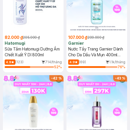
82.000 ₫
107.000 ₫
205.000 ₫
209.000 ₫
Hatomugi
Garnier
Sữa Tắm Hatomugi Dưỡng Ẩm
Nước Tẩy Trang Garnier Dành
Chiết Xuất Ý Dĩ 800ml
Cho Da Dầu Và Mụn 400ml
(Mới)
(123)
714/tháng
(69)
1.1k/tháng
4.9
4.9
52
%
76
%
-
42
%
-
43
%