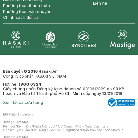
Liên hệ
Phương thức thanh toán
Phương thức vận chuyển
Chính sách đổi trả
Synctives
Clinic
Dermahair
Mastige
Bản quyền © 2016 Hasaki.vn
Công Ty cổ phần HASAKI VIETNAM
Hotline:
1800 6324
Giấy chứng nhận Đăng ký Kinh doanh số 0313612829 do Sở Kế
hoạch và Đầu tư Thành phố Hồ Chí Minh cấp ngày 13/01/2016
Xem tất cả cửa hàng
Mỹ Phẩm High-End
Trang Điểm Mặt
Kem Lót
/
Kem Nền
/
Phấn Nền
/
BB / CC Cream
/
Phấn Nước Cushion
/
Che Khuyết Điểm
/
Má Hồng
/
Tạo Khối / Highlight
/
Phấn Phủ
/
Xịt Khoá Makeup
Trang Điểm Mắt