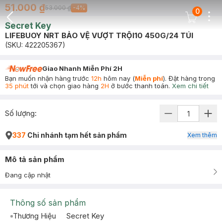
51.000 ₫
53.000 ₫
-
4
%
0
Dots
Cart Icon
Secret Key
Back Icon
LIFEBUOY NRT BẢO VỆ VƯỢT TRỘI10 450G/24 TÚI
(SKU:
422205367
)
Giao Nhanh Miễn Phí 2H
Bạn muốn nhận hàng trước
12h
hôm nay (
Miễn phí
). Đặt hàng trong
35 phút
tới và chọn giao hàng
2H
ở bước thanh toán.
Xem chi tiết
Số lượng:
337
Chi nhánh tạm hết sản phẩm
Xem thêm
Mô tả sản phẩm
Đang cập nhật
Thông số sản phẩm
Thương Hiệu
Secret Key