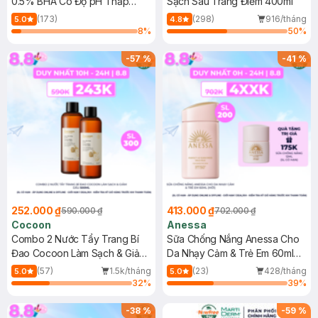
0.5% BHA Có Độ pH Thấp
Sạch Sâu Trang Điểm 400ml
150ml
(173)
(298)
916/tháng
5.0
4.8
8
%
50
%
-
57
%
-
41
%
252.000 ₫
413.000 ₫
590.000 ₫
702.000 ₫
Cocoon
Anessa
Combo 2 Nước Tẩy Trang Bí
Sữa Chống Nắng Anessa Cho
Đao Cocoon Làm Sạch & Giảm
Da Nhạy Cảm & Trẻ Em 60ml
Dầu 500ml
(Mới)
(57)
1.5k/tháng
(23)
428/tháng
5.0
5.0
32
%
39
%
-
38
%
-
59
%