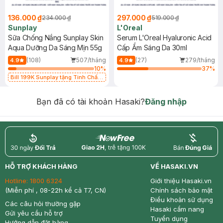
136.000 ₫
297.000 ₫
234.000 ₫
519.000 ₫
Sunplay
L'Oreal
Sữa Chống Nắng Sunplay Skin
Serum L'Oreal Hyaluronic Acid
Aqua Dưỡng Da Sáng Mịn 55g
Cấp Ẩm Sáng Da 30ml
(108)
507/tháng
(27)
279/tháng
4.9
4.9
10
%
37
%
Bill 199K Sunplay tặng Tinh Chất
Chống Nắng 7g trị giá 30K (SL có
hạn)
Bạn đã có tài khoản Hasaki?
Đăng nhập
return
nowfree
price
HỖ TRỢ KHÁCH HÀNG
VỀ HASAKI.VN
Hotline:
1800 6324
Giới thiệu Hasaki.vn
(Miễn phí , 08-22h kể cả T7, CN)
Chính sách bảo mật
Điều khoản sử dụng
Các câu hỏi thường gặp
Hasaki cẩm nang
Gửi yêu cầu hỗ trợ
Tuyển dụng
Hướng dẫn đặt hàng