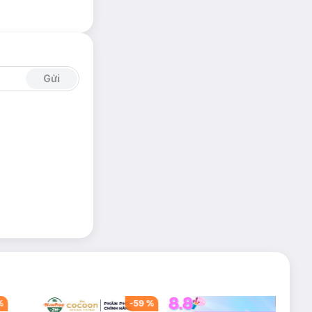
Gửi
%
-
59
%
-
42
%