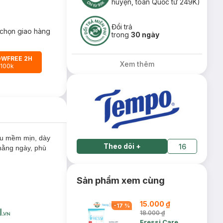
huyện, toàn Quốc từ 249K)
Đổi trả
chọn giao hàng
trong
30 ngày
OWFREE 2H
Xem thêm
 100k
ấu mềm mịn, dày
Theo dõi
+
16
hằng ngày, phù
Sản phẩm xem cùng
15.000 ₫
-
17
%
18.000 ₫
Fressi Care