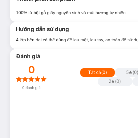
Hiện tại Hasaki đang bán song song cả mẫu cũ và m
100% từ bột gỗ giấy nguyên sinh và mùi hương tự nhiên.
Hướng dẫn sử dụng
4 lớp bền dai có thể dùng để lau mặt, lau tay, an toàn để sử 
Đánh giá
0
Tất cả
(
0
)
5
(
0
2
(
0
)
0
đánh giá