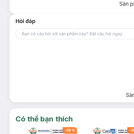
Sản p
Hỏi đáp
Sả
Có thể bạn thích
-
39
%
-
39
%
-
3