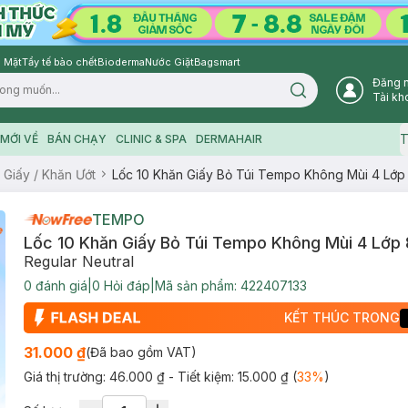
 Mặt
Tẩy tế bào chết
Bioderma
Nước Giặt
Bagsmart
Đăng 
Search icon
Tài kh
T
MỚI VỀ
BÁN CHẠY
CLINIC & SPA
DERMAHAIR
 Giấy / Khăn Ướt
Lốc 10 Khăn Giấy Bỏ Túi Tempo Không Mùi 4 Lớp
TEMPO
Lốc 10 Khăn Giấy Bỏ Túi Tempo Không Mùi 4 Lớp 
Regular Neutral
0
đánh giá
|
0
Hỏi đáp
|
Mã sản phẩm:
422407133
KẾT THÚC TRONG
31.000 ₫
(Đã bao gồm VAT)
Giá thị trường:
46.000 ₫
- Tiết kiệm:
15.000 ₫
(
33
%
)