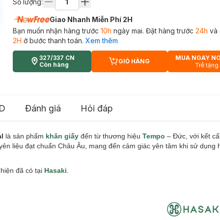
Số lượng:
Giao Nhanh Miễn Phí 2H
Bạn muốn nhận hàng trước
10h
ngày mai. Đặt hàng trước
24h
và 
2H
ở bước thanh toán.
Xem thêm
327/337 CN
MUA NGAY N
GIỎ HÀNG
CART PLUS ICON
Còn hàng
Trễ tặng
D
Đánh giá
Hỏi đáp
l
là sản phẩm
khăn giấy
đến từ thương hiệu
Tempo
– Đức, với kết c
uyên liệu đạt chuẩn Châu Âu, mang đến cảm giác yên tâm khi sử dụng 
hiện đã có tại
Hasaki
.