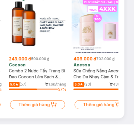
243.000 ₫
406.000 ₫
590.000 ₫
702.000 ₫
Cocoon
Anessa
m
Combo 2 Nước Tẩy Trang Bí
Sữa Chống Nắng Anessa
Đao Cocoon Làm Sạch &
Cho Da Nhạy Cảm & Trẻ Em
Giảm Dầu 500ml
60ml (Mới)
g
(57)
1.6k/tháng
(23)
436/tháng
5.0
5.0
%
57
%
94
%
Thêm giỏ hàng
Thêm giỏ hàng