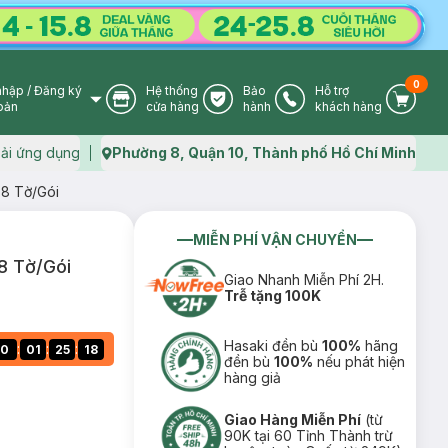
0
nhập
/
Đăng ký
Hệ thống
Bảo
Hỗ trợ
User Icon
Store Icon
Warranty Icon
Phone Icon
Cart I
oản
cửa hàng
hành
khách hàng
ải ứng dụng
Phường 8, Quận 10, Thành phố Hồ Chí Minh
Map icon
 8 Tờ/Gói
MIỄN PHÍ VẬN CHUYỂN
8 Tờ/Gói
Giao Nhanh Miễn Phí 2H.
Trễ tặng 100K
Hasaki đền bù
100%
hãng
:
:
:
0
01
25
17
đền bù
100%
nếu phát hiện
hàng giả
Giao Hàng Miễn Phí
(từ
90K tại 60 Tỉnh Thành trừ