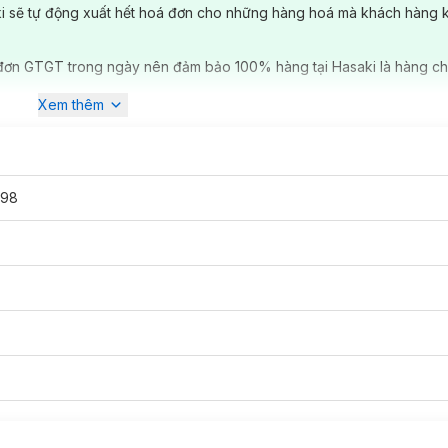
ki sẽ tự động xuất hết hoá đơn cho những hàng hoá mà khách hàng 
đơn GTGT trong ngày nên đảm bảo 100% hàng tại Hasaki là hàng ch
Không Mùi 4 Lớp:
Xem thêm
cảm.
trội.
198
y, sạch và an toàn khi sử dụng.
ạm lên da.
 điểm nhấn sang trọng cho từng tờ giấy.
 Không Mùi 4 Lớp: