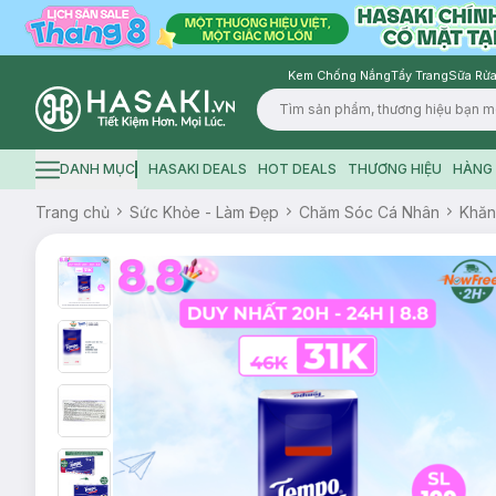
Kem Chống Nắng
Tẩy Trang
Sữa Rửa
Logo
DANH MỤC
HASAKI DEALS
HOT DEALS
THƯƠNG HIỆU
HÀNG 
Hamburger icon
Trang chủ
Sức Khỏe - Làm Đẹp
Chăm Sóc Cá Nhân
Khăn