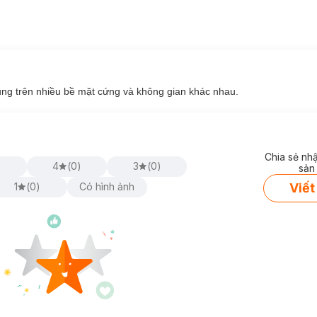
ới.
dụng trên nhiều bề mặt cứng và không gian khác nhau.
Chia sẻ nh
)
4
(
0
)
3
(
0
)
sản
Viết
1
(
0
)
Có hình ảnh