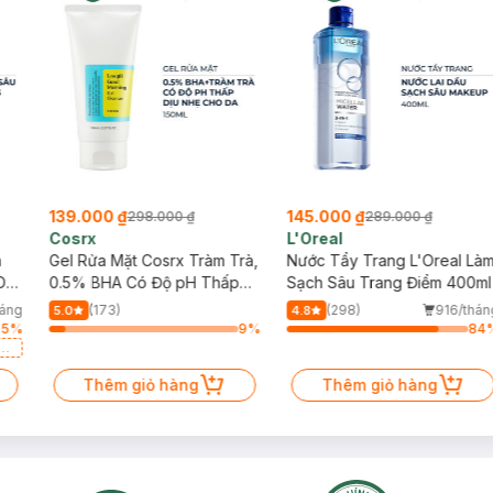
139.000 ₫
145.000 ₫
298.000 ₫
289.000 ₫
Cosrx
L'Oreal
h
Gel Rửa Mặt Cosrx Tràm Trà,
Nước Tẩy Trang L'Oreal Là
Da
0.5% BHA Có Độ pH Thấp
Sạch Sâu Trang Điểm 400ml
150ml
háng
(173)
(298)
916/thán
5.0
4.8
25
%
9
%
84
a
Thêm giỏ hàng
Thêm giỏ hàng