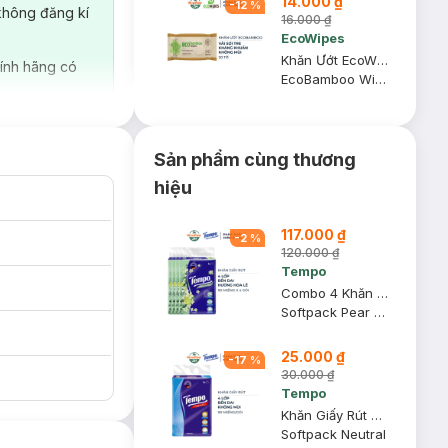
14.000 ₫
-
12
%
không đăng kí
16.000 ₫
EcoWipes
Khăn Ướt EcoWipes EcoBamboo Vải Sợi Tre Không Mùi Gói 20 Tờ [HSD: 24 Tháng]
ính hãng có
EcoBamboo Wipes
Sản phẩm cùng thương
hiệu
117.000 ₫
-
2
%
120.000 ₫
Tempo
Combo 4 Khăn Giấy Rút Tempo Hương Hoa Lê 4 Lớp 90 Miếng/Gói
Softpack Pear Blossom
25.000 ₫
-
17
%
30.000 ₫
Tempo
Khăn Giấy Rút Tempo Không Mùi 4 Lớp 90 Miếng/Gói
Softpack Neutral