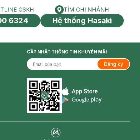
TLINE CSKH
TÌM CHI NHÁNH
HOTLINE CSKH
Tìm chi nhánh
00 6324
Hệ thống Hasaki
tín toàn cầu
CẬP NHẬT THÔNG TIN KHUYẾN MÃI
Đăng ký
Appstore icon
Goolge Play icon