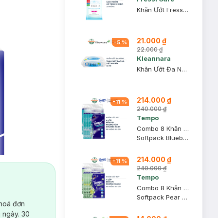
Khăn Ướt Fressi Face Sạch Nhờn An Toàn Cho Da 20 Miếng/ Gói
21.000 ₫
-
5
%
22.000 ₫
Kleannara
Khăn Ướt Đa Năng Kleannara Tinh Chất Bạc Hà 30 Tờ
214.000 ₫
-
11
%
240.000 ₫
Tempo
Combo 8 Khăn Giấy Rút Tempo Hương Hoa Chuông Xanh 4 Lớp 90 Miếng/Gói
Softpack Bluebell
214.000 ₫
-
11
%
240.000 ₫
Tempo
Combo 8 Khăn Giấy Rút Tempo Hương Hoa Lê 4 Lớp 90 Miếng/Gói
Softpack Pear Blossom
 hoá đơn
 ngày. 30