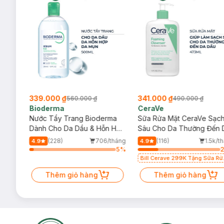
339.000 ₫
341.000 ₫
560.000 ₫
490.000 ₫
Bioderma
CeraVe
rma
Nước Tẩy Trang Bioderma
Sữa Rửa Mặt CeraVe Sạc
m
Dành Cho Da Dầu & Hỗn Hợp
Sâu Cho Da Thường Đến 
500ml
Dầu 473ml
/tháng
(228)
706/tháng
(116)
1.5k/t
4.9
4.9
52
%
5
%
Bill Cerave 299K Tặng Sữa Rử
Mặt Cerave 30ml (SL có hạn)
Thêm giỏ hàng
Thêm giỏ hàng