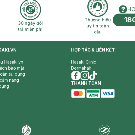
HO
18
n phí 2H
30 ngày đổi trả miễn phí
Thương hiệu uy 
Thương hiệu
30 ngày đổi
uy tín toàn
trả miễn phí
cầu
SAKI.VN
HỢP TÁC & LIÊN KẾT
iệu Hasaki.vn
Hasaki Clinic
sách bảo mật
Dermahair
hoản sử dụng
 cẩm nang
facebook
THANH TOÁN
instagram
tiktok
dụng
master card
ATM card
visa card