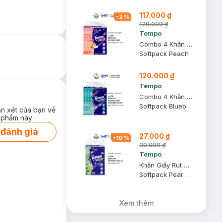
117.000 ₫
-
2
%
120.000 ₫
Tempo
Combo 4 Khăn Giấy Rút Tempo Hương Đào 4 Lớp 90 Miếng/Gói
Softpack Peach
120.000 ₫
Tempo
Combo 4 Khăn Giấy Rút Tempo Hương Hoa Chuông Xanh 4 Lớp 90 Miếng/Gói
Softpack Bluebell
ận xét của bạn về
 phẩm này
 đánh giá
27.000 ₫
-
10
%
30.000 ₫
Tempo
Khăn Giấy Rút Tempo Hương Hoa Lê 4 Lớp 90 Miếng/Gói
Softpack Pear Blossom
Xem thêm