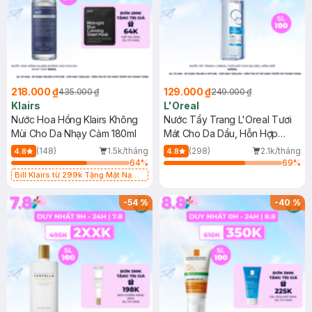
218.000 ₫
129.000 ₫
435.000 ₫
249.000 ₫
Klairs
L'Oreal
Nước Hoa Hồng Klairs Không
Nước Tẩy Trang L'Oreal Tươi
Mùi Cho Da Nhạy Cảm 180ml
Mát Cho Da Dầu, Hỗn Hợp
400ml
(148)
1.5k/tháng
(298)
2.1k/tháng
4.8
4.8
64
%
69
%
Bill Klairs từ 299k Tặng Mặt Nạ
Làm Dịu Da & Kiểm Soát Dầu Nhờn
25ml (SL Có Hạn)
-
54
%
-
40
%