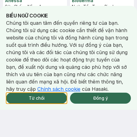
Anessa
Bioderma
Sữa Chống Nắng Anessa
Nước Tẩy Trang Bioderma
Dưỡng Da Kiềm Dầu 60ml (Bản
Dành Cho Da Nhạy Cảm 500ml
Notice about cookies usage
BIỂU NGỮ COOKIE
Mới)
(44)
480/tháng
(228)
864/tháng
4.9
4.9
Chúng tôi quan tâm đến quyền riêng tư của bạn.
64
%
75
%
Chúng tôi sử dụng các cookie cần thiết để vận hành
website của chúng tôi và đồng hành cùng bạn trong
-
40
%
-
33
%
suốt quá trình điều hướng. Với sự đồng ý của bạn,
chúng tôi và các đối tác của chúng tôi cũng sử dụng
cookie để theo dõi các hoạt động trực tuyến của
bạn, đề xuất nội dung và quảng cáo phù hợp với sở
Chat i
thích và ưu tiên của bạn cũng như các chức năng
liên quan đến mạng xã hội. Để biết thêm thông tin,
hãy truy cập
Chính sách cookie
của Hasaki.
Từ chối
Đồng ý
338.000 ₫
327.000 ₫
560.000 ₫
490.000 ₫
Bioderma
CeraVe
Nước Tẩy Trang Bioderma
Sữa Rửa Mặt CeraVe Sạch Sâu
Dành Cho Da Dầu & Hỗn Hợp
Cho Da Thường Đến Da Dầu
500ml
473ml
(228)
709/tháng
(116)
1.6k/tháng
4.9
4.9
45
%
59
%