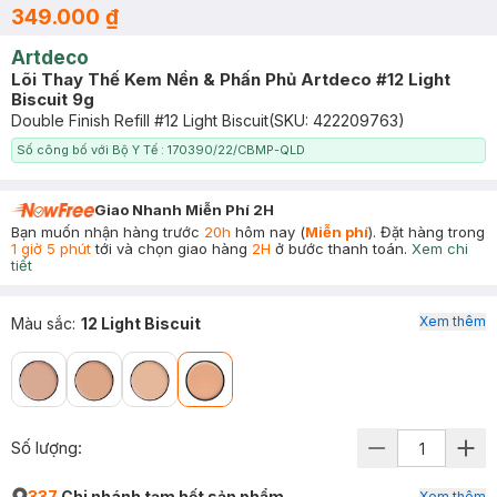
349.000 ₫
Artdeco
Lõi Thay Thế Kem Nền & Phấn Phủ Artdeco #12 Light
Biscuit 9g
Double Finish Refill #12 Light Biscuit
(SKU:
422209763
)
Số công bố với Bộ Y Tế : 170390/22/CBMP-QLD
Giao Nhanh Miễn Phí 2H
Bạn muốn nhận hàng trước
20h
hôm nay (
Miễn phí
). Đặt hàng trong
1 giờ 5 phút
tới và chọn giao hàng
2H
ở bước thanh toán.
Xem chi
tiết
Xem thêm
Màu sắc
:
12 Light Biscuit
Số lượng:
337
Chi nhánh tạm hết sản phẩm
Xem thêm