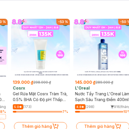
3
%
-
53
%
-
50
139.000 ₫
145.000 ₫
298.000 ₫
289.000 ₫
Cosrx
L'Oreal
h
Gel Rửa Mặt Cosrx Tràm Trà,
Nước Tẩy Trang L'Oreal Là
Da
0.5% BHA Có Độ pH Thấp
Sạch Sâu Trang Điểm 400ml
150ml
háng
(173)
(298)
916/thán
5.0
4.8
58
%
7
%
10
a
Thêm giỏ hàng
Thêm giỏ hàng