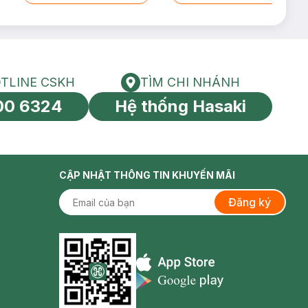
TLINE CSKH
TÌM CHI NHÁNH
HOTLINE CSKH
Tìm chi nhánh
00 6324
Hệ thống Hasaki
tín toàn cầu
CẬP NHẬT THÔNG TIN KHUYẾN MÃI
Đăng ký
Appstore icon
Goolge Play icon