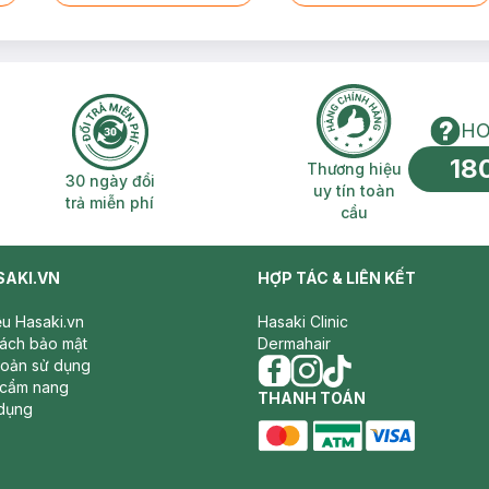
HO
18
n phí 2H
30 ngày đổi trả miễn phí
Thương hiệu uy 
Thương hiệu
30 ngày đổi
uy tín toàn
trả miễn phí
cầu
SAKI.VN
HỢP TÁC & LIÊN KẾT
iệu Hasaki.vn
Hasaki Clinic
sách bảo mật
Dermahair
hoản sử dụng
 cẩm nang
facebook
THANH TOÁN
instagram
tiktok
dụng
master card
ATM card
visa card