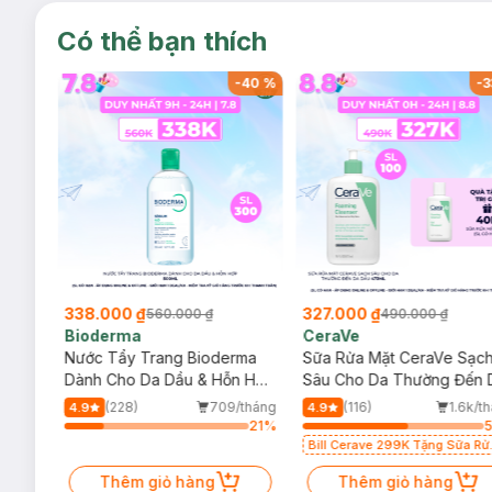
Có thể bạn thích
-
40
%
-
40
%
-
3
338.000 ₫
327.000 ₫
560.000 ₫
490.000 ₫
Bioderma
CeraVe
rma
Nước Tẩy Trang Bioderma
Sữa Rửa Mặt CeraVe Sạc
m
Dành Cho Da Dầu & Hỗn Hợp
Sâu Cho Da Thường Đến 
500ml
Dầu 473ml
/tháng
(228)
709/tháng
(116)
1.6k/t
4.9
4.9
34
%
21
%
Bill Cerave 299K Tặng Sữa Rử
Mặt Cerave 30ml (SL có hạn)
Thêm giỏ hàng
Thêm giỏ hàng