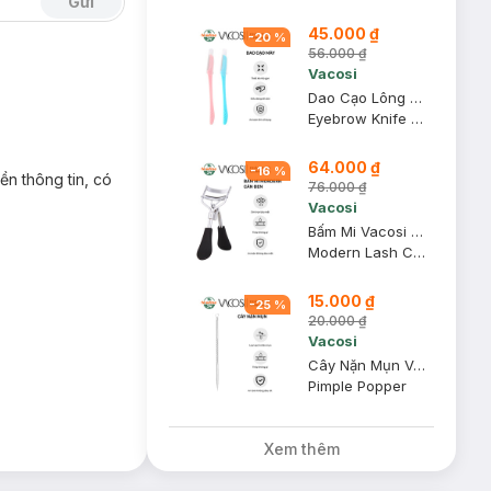
Gửi
45.000 ₫
-
20
%
56.000 ₫
Vacosi
Dao Cạo Lông Mày Vacosi DC06 (2 Cây)
Eyebrow Knife DC06
64.000 ₫
-
16
%
n thông tin, có
76.000 ₫
Vacosi
Bấm Mi Vacosi Modern Lash Curler Cán Đen BM03
Modern Lash Curler
15.000 ₫
-
25
%
20.000 ₫
Vacosi
Cây Nặn Mụn Vacosi 2 Đầu NM01
Pimple Popper
Xem thêm