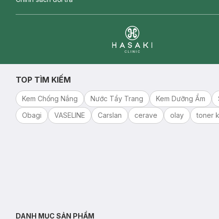
Clinic
TOP TÌM KIẾM
Kem Chống Nắng
Nước Tẩy Trang
Kem Dưỡng Ẩm
Obagi
VASELINE
Carslan
cerave
olay
toner k
DANH MỤC SẢN PHẨM