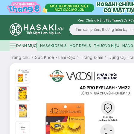
Kem Chống Nắng
Tẩy Trang
Sữa Rửa
Logo
DANH MỤC
HASAKI DEALS
HOT DEALS
THƯƠNG HIỆU
HÀNG 
Hamburger icon
Trang chủ
Sức Khỏe - Làm Đẹp
Trang Điểm
Dụng Cụ Tra