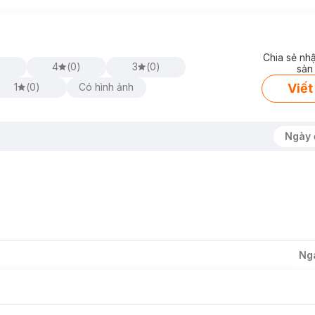
Chia sẻ nh
4
(
0
)
3
(
0
)
sản
Viết
1
(
0
)
Có hình ảnh
Ngày 
Ng