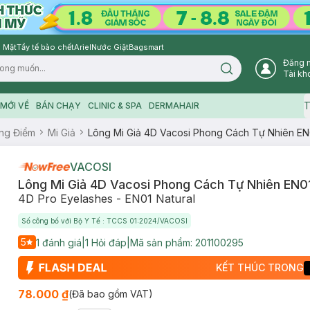
 Mặt
Tẩy tế bào chết
Ariel
Nước Giặt
Bagsmart
Đăng 
Search icon
Tài kh
T
MỚI VỀ
BÁN CHẠY
CLINIC & SPA
DERMAHAIR
ng Điểm
Mi Giả
Lông Mi Giả 4D Vacosi Phong Cách Tự Nhiên EN
VACOSI
Lông Mi Giả 4D Vacosi Phong Cách Tự Nhiên EN0
4D Pro Eyelashes - EN01 Natural
Số công bố với Bộ Y Tế : TCCS 01:2024/VACOSI
5
1
đánh giá
|
1
Hỏi đáp
|
Mã sản phẩm:
201100295
KẾT THÚC TRONG
78.000 ₫
(Đã bao gồm VAT)