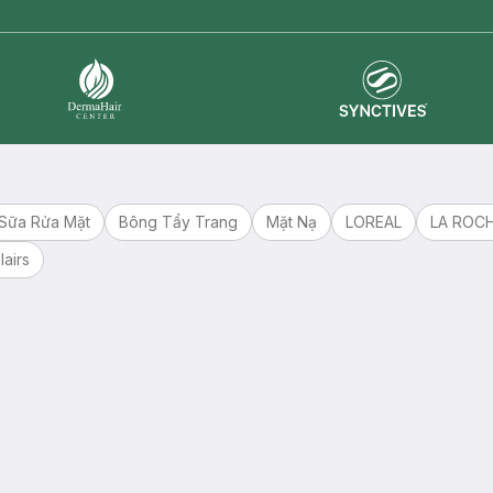
Synctives
Dermahair
Sữa Rửa Mặt
Bông Tẩy Trang
Mặt Nạ
LOREAL
LA ROC
lairs