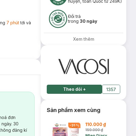
huyện, toàn Quốc từ 249K)
Đổi trả
trong
30 ngày
rong
7 phút
tới và
Xem thêm
Theo dõi
+
1357
Sản phẩm xem cùng
 hoá đơn
 ngày. 30
110.000 ₫
-
31
%
không đăng kí
159.000 ₫
Mlen Diary