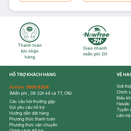
Thanh toán khi nhận hàng
Giao nhanh miễ
Thanh toán
Giao nhanh
khi nhận
miễn phí 2H
hàng
HỖ TRỢ KHÁCH HÀNG
VỀ HA
Giới th
Hotline:
1800 6324
Chính 
(Miễn phí , 08-22h kể cả T7, CN)
Điều k
Các câu hỏi thường gặp
Hasaki
Gửi yêu cầu hỗ trợ
Tuyển 
Hướng dẫn đặt hàng
Liên hệ
Phương thức thanh toán
Phương thức vận chuyển
Chính sách đổi trả