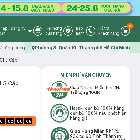
0
nhập
/
Đăng ký
Hệ thống
Bảo
Hỗ trợ
User Icon
Store Icon
Warranty Icon
Phone Icon
Cart I
oản
cửa hàng
hành
khách hàng
ải ứng dụng
Phường 8, Quận 10, Thành phố Hồ Chí Minh
Map icon
01 3 Cặp
MIỄN PHÍ VẬN CHUYỂN
1 3 Cặp
Giao Nhanh Miễn Phí 2H.
Trễ tặng 100K
Hasaki đền bù
100%
hãng
đền bù
100%
nếu phát hiện
hàng giả
:
:
:
0
02
06
07
Giao Hàng Miễn Phí
(từ
90K tại 60 Tỉnh Thành trừ