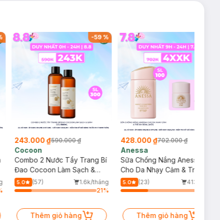
%
-
59
%
-
39
%
243.000 ₫
428.000 ₫
590.000 ₫
702.000 ₫
Cocoon
Anessa
m
Combo 2 Nước Tẩy Trang Bí
Sữa Chống Nắng Anessa
Đao Cocoon Làm Sạch &
Cho Da Nhạy Cảm & Trẻ Em
Giảm Dầu 500ml
60ml (Mới)
g
(57)
1.6k/tháng
(23)
413/tháng
5.0
5.0
%
21
%
34
%
Thêm giỏ hàng
Thêm giỏ hàng