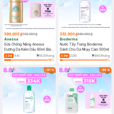
390.000 ₫
332.000 ₫
702.000 ₫
560.000 ₫
Anessa
Bioderma
Sữa Chống Nắng Anessa
Nước Tẩy Trang Bioderma
Dưỡng Da Kiềm Dầu 60ml (Bản
Dành Cho Da Nhạy Cảm 500ml
Mới)
(44)
553/tháng
(228)
880/tháng
4.9
4.9
16
%
6
%
-
41
%
-
36
%