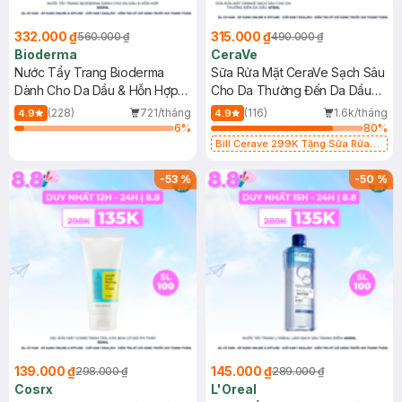
332.000 ₫
315.000 ₫
560.000 ₫
490.000 ₫
Bioderma
CeraVe
Nước Tẩy Trang Bioderma
Sữa Rửa Mặt CeraVe Sạch Sâu
Dành Cho Da Dầu & Hỗn Hợp
Cho Da Thường Đến Da Dầu
500ml
473ml
(228)
721/tháng
(116)
1.6k/tháng
4.9
4.9
6
%
80
%
Bill Cerave 299K Tặng Sữa Rửa
Mặt Cerave 30ml (SL có hạn)
-
53
%
-
50
%
139.000 ₫
145.000 ₫
298.000 ₫
289.000 ₫
Cosrx
L'Oreal