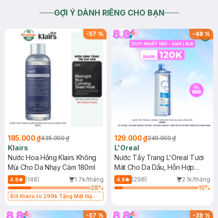
GỢI Ý DÀNH RIÊNG CHO BẠN
-
57
%
-
48
%
185.000 ₫
129.000 ₫
435.000 ₫
249.000 ₫
Klairs
L'Oreal
Nước Hoa Hồng Klairs Không
Nước Tẩy Trang L'Oreal Tươi
Mùi Cho Da Nhạy Cảm 180ml
Mát Cho Da Dầu, Hỗn Hợp
400ml
(148)
1.7k/tháng
(298)
2.1k/tháng
4.8
4.8
28
%
10
%
Bill Klairs từ 299k Tặng Mặt Nạ
Làm Dịu Da & Kiểm Soát Dầu Nhờn
25ml (SL Có Hạn)
-
57
%
-
38
%