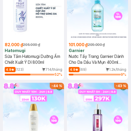
82.000 ₫
101.000 ₫
205.000 ₫
209.000 ₫
Hatomugi
Garnier
Sữa Tắm Hatomugi Dưỡng Ẩm
Nước Tẩy Trang Garnier Dành
Chiết Xuất Ý Dĩ 800ml
Cho Da Dầu Và Mụn 400ml
(Mới)
(123)
714/tháng
(69)
1.2k/tháng
4.9
4.9
52
%
9
%
-
44
%
-
43
%