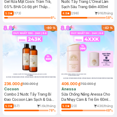
Gel Rửa Mặt Cosrx Tràm Trà,
Nước Tẩy Trang L'Oreal Làm
0.5% BHA Có Độ pH Thấp
Sạch Sâu Trang Điểm 400ml
150ml
(173)
(298)
916/tháng
5.0
4.8
8
%
58
%
-
60
%
-
42
%
236.000 ₫
406.000 ₫
590.000 ₫
702.000 ₫
Cocoon
Anessa
Combo 2 Nước Tẩy Trang Bí
Sữa Chống Nắng Anessa Cho
Đao Cocoon Làm Sạch & Giảm
Da Nhạy Cảm & Trẻ Em 60ml
Dầu 500ml
(Mới)
(57)
1.6k/tháng
(23)
436/tháng
5.0
5.0
78
%
48
%