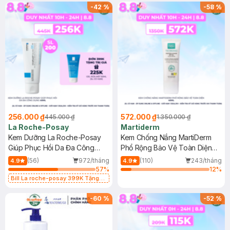
-
42
%
-
58
%
256.000 ₫
572.000 ₫
445.000 ₫
1.350.000 ₫
La Roche-Posay
Martiderm
Kem Dưỡng La Roche-Posay
Kem Chống Nắng MartiDerm
Giúp Phục Hồi Da Đa Công
Phổ Rộng Bảo Vệ Toàn Diện
Dụng 40ml
40ml
(56)
972/tháng
(110)
243/tháng
4.9
4.9
57
%
12
%
Bill La roche-posay 399K Tặng
Gel rửa mặt da dầu nhạy cảm 50ml
(SL có hạn)
-
60
%
-
52
%