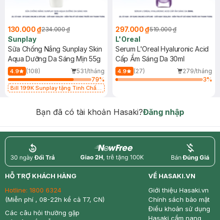
130.000 ₫
297.000 ₫
234.000 ₫
519.000 ₫
Sunplay
L'Oreal
Sữa Chống Nắng Sunplay Skin
Serum L'Oreal Hyaluronic Acid
Aqua Dưỡng Da Sáng Mịn 55g
Cấp Ẩm Sáng Da 30ml
(108)
531/tháng
(27)
279/tháng
4.9
4.9
79
%
3
%
Bill 199K Sunplay tặng Tinh Chất
Chống Nắng 7g trị giá 30K (SL có
hạn)
Bạn đã có tài khoản Hasaki?
Đăng nhập
return
nowfree
price
HỖ TRỢ KHÁCH HÀNG
VỀ HASAKI.VN
Hotline:
1800 6324
Giới thiệu Hasaki.vn
(Miễn phí , 08-22h kể cả T7, CN)
Chính sách bảo mật
Điều khoản sử dụng
Các câu hỏi thường gặp
Hasaki cẩm nang