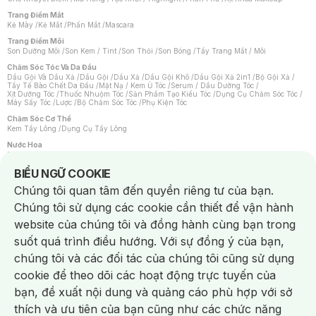
Trang Điểm Mắt
Kẻ Mày
/
Kẻ Mắt
/
Phấn Mắt
/
Mascara
Trang Điểm Môi
Son Dưỡng Môi
/
Son Kem / Tint
/
Son Thỏi
/
Son Bóng
/
Tẩy Trang Mắt / Môi
Chăm Sóc Tóc Và Da Đầu
Dầu Gội Và Dầu Xả
/
Dầu Gội
/
Dầu Xả
/
Dầu Gội Khô
/
Dầu Gội Xả 2in1
/
Bộ Gội Xả
/
Tẩy Tế Bào Chết Da Đầu
/
Mặt Nạ / Kem Ủ Tóc
/
Serum / Dầu Dưỡng Tóc
/
Xịt Dưỡng Tóc
/
Thuốc Nhuộm Tóc
/
Sản Phẩm Tạo Kiểu Tóc
/
Dụng Cụ Chăm Sóc Tóc
/
Máy Sấy Tóc
/
Lược
/
Bộ Chăm Sóc Tóc
/
Phụ Kiện Tóc
Chăm Sóc Cơ Thể
Kem Tẩy Lông
/
Dụng Cụ Tẩy Lông
Nước Hoa
Nước Hoa Nữ
/
Nước Hoa Nam
/
Nước Hoa Cao Cấp
/
Xịt Thơm Toàn Thân
/
Nước Hoa Vùng Kín
Notice about cookies usage
BIỂU NGỮ COOKIE
Chăm Sóc Cá Nhân
Chúng tôi quan tâm đến quyền riêng tư của bạn.
Chống Muỗi
/
Khẩu Trang
/
Máy Massage
/
Mặt Nạ Xông Hơi
/
Nước Rửa Tay
/
Sản Phẩm Chăm Sóc Khác
/
Bàn Chải Đánh Răng
/
Bàn Chải Điện
/
Chúng tôi sử dụng các cookie cần thiết để vận hành
Hỗ Trợ Trắng Răng
/
Kem Đánh Răng
/
Máy Tăm Nước
/
Nước Súc Miệng
/
Tăm / Chỉ Nha Khoa
/
Xịt Thơm Miệng
/
Dung Dịch Vệ Sinh
/
Dưỡng Vùng Kín
/
website của chúng tôi và đồng hành cùng bạn trong
Khăn Ướt Vệ Sinh Vùng Kín
/
Băng Vệ Sinh
/
Tampon
/
Bọt Cạo Râu
/
Dao Cạo Râu
/
Máy Cạo Râu
suốt quá trình điều hướng. Với sự đồng ý của bạn,
Vấn Đề Về Da
chúng tôi và các đối tác của chúng tôi cũng sử dụng
Da Dầu / Lỗ Chân Lông To
/
Da Khô / Mất Nước
/
Da Lão Hóa
/
Da Mụn
/
Da Nhạy Cảm / Kích Ứng
/
Da Xỉn Màu
/
Thâm / Nám / Tàn Nhang
/
cookie để theo dõi các hoạt động trực tuyến của
Quầng Thâm & Bọng Mắt
/
Sẹo
/
Viêm Da Cơ Địa
bạn, đề xuất nội dung và quảng cáo phù hợp với sở
Dụng Cụ / Phụ Kiện Chăm Sóc Da
Chat i
Bông Tẩy Trang
/
Khăn Lau Mặt Khô
/
Dụng Cụ / Máy Rửa Mặt
/
Máy Chăm Sóc Da
/
thích và ưu tiên của bạn cũng như các chức năng
Dụng Cụ Chăm Sóc Khác