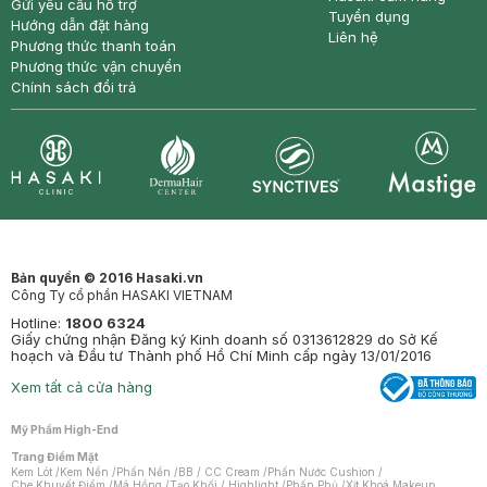
Gửi yêu cầu hỗ trợ
Tuyển dụng
Hướng dẫn đặt hàng
Liên hệ
Phương thức thanh toán
Phương thức vận chuyển
Chính sách đổi trả
Synctives
Clinic
Dermahair
Mastige
Bản quyền © 2016 Hasaki.vn
Công Ty cổ phần HASAKI VIETNAM
Hotline:
1800 6324
Giấy chứng nhận Đăng ký Kinh doanh số 0313612829 do Sở Kế
hoạch và Đầu tư Thành phố Hồ Chí Minh cấp ngày 13/01/2016
Xem tất cả cửa hàng
Mỹ Phẩm High-End
Trang Điểm Mặt
Kem Lót
/
Kem Nền
/
Phấn Nền
/
BB / CC Cream
/
Phấn Nước Cushion
/
Che Khuyết Điểm
/
Má Hồng
/
Tạo Khối / Highlight
/
Phấn Phủ
/
Xịt Khoá Makeup