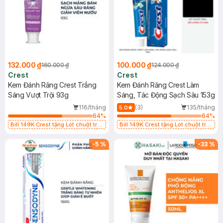
132.000 ₫
100.000 ₫
160.000 ₫
124.000 ₫
Crest
Crest
Kem Đánh Răng Crest Trắng
Kem Đánh Răng Crest Làm
Sáng Vượt Trội 93g
Sáng, Tác Động Sạch Sâu 153g
116/tháng
(3)
135/tháng
5.0
64
%
64
%
Bill 149K Crest tặng Lót chuột trị
Bill 149K Crest tặng Lót chuột trị
giá 50K (SL có hạn)
giá 50K (SL có hạn)
-
5
%
-
33
%