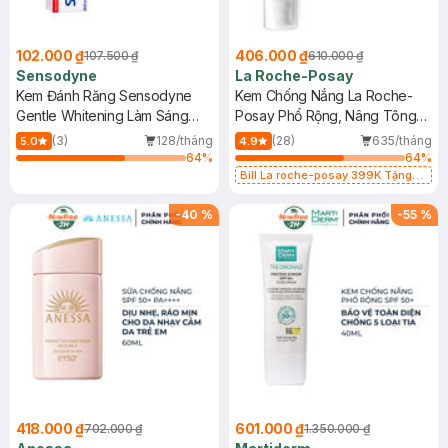
102.000 ₫
406.000 ₫
107.500 ₫
610.000 ₫
Sensodyne
La Roche-Posay
Kem Đánh Răng Sensodyne
Kem Chống Nắng La Roche-
Gentle Whitening Làm Sáng
Posay Phổ Rộng, Nâng Tông
Răng 160g
Kiềm Dầu 50ml
(3)
128/tháng
(28)
635/tháng
5.0
4.9
64
%
64
%
Bill La roche-posay 399K Tặng
Gel rửa mặt da dầu nhạy cảm 50ml
(SL có hạn)
-
40
%
-
55
%
418.000 ₫
601.000 ₫
702.000 ₫
1.350.000 ₫