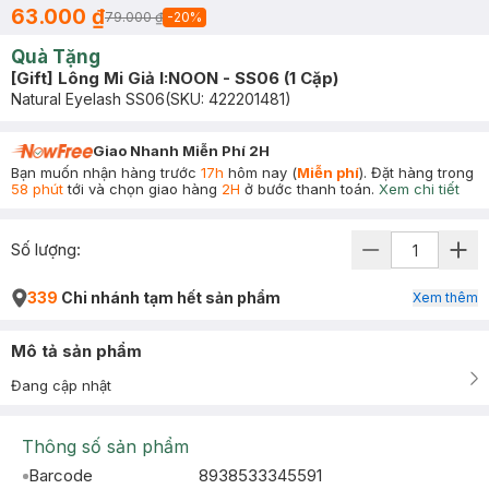
63.000 ₫
79.000 ₫
-
20
%
Quà Tặng
[Gift] Lông Mi Giả I:NOON - SS06 (1 Cặp)
Natural Eyelash SS06
(SKU:
422201481
)
Giao Nhanh Miễn Phí 2H
Bạn muốn nhận hàng trước
17h
hôm nay (
Miễn phí
). Đặt hàng trong
58 phút
tới và chọn giao hàng
2H
ở bước thanh toán.
Xem chi tiết
Số lượng:
339
Chi nhánh tạm hết sản phẩm
Xem thêm
Mô tả sản phẩm
Đang cập nhật
Thông số sản phẩm
Barcode
8938533345591