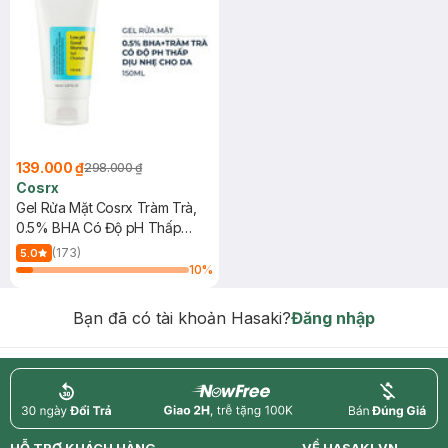
139.000 ₫
298.000 ₫
Cosrx
Gel Rửa Mặt Cosrx Tràm Trà,
0.5% BHA Có Độ pH Thấp
150ml
(173)
5.0
10
%
Bạn đã có tài khoản Hasaki?
Đăng nhập
return
nowfree
price