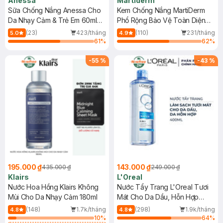
Anessa
Martiderm
Sữa Chống Nắng Anessa Cho
Kem Chống Nắng MartiDerm
Da Nhạy Cảm & Trẻ Em 60ml
Phổ Rộng Bảo Vệ Toàn Diện
(Mới)
40ml
(23)
423/tháng
(110)
231/tháng
5.0
4.9
61
%
62
%
-
55
%
-
43
%
195.000 ₫
143.000 ₫
435.000 ₫
249.000 ₫
Klairs
L'Oreal
Nước Hoa Hồng Klairs Không
Nước Tẩy Trang L'Oreal Tươi
Mùi Cho Da Nhạy Cảm 180ml
Mát Cho Da Dầu, Hỗn Hợp
400ml
(148)
1.7k/tháng
(298)
1.9k/tháng
4.8
4.8
10
%
64
%