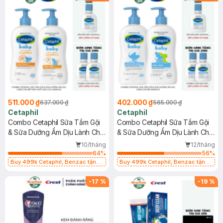
511.000 ₫
402.000 ₫
637.000 ₫
565.000 ₫
Cetaphil
Cetaphil
Combo Cetaphil Sữa Tắm Gội
Combo Cetaphil Sữa Tắm Gội
& Sữa Dưỡng Ẩm Dịu Lành Cho
& Sữa Dưỡng Ẩm Dịu Lành Cho
Bé Tinh Chất Hoa Cúc
Bé 400mlx2
10/tháng
12/tháng
400mlx2
64
%
56
%
Buy 499k Cetaphil, Benzac tặng
Buy 499k Cetaphil, Benzac tặng
Combo 2 Sữa Rửa Mặt 59ml(SL có
Combo 2 Sữa Rửa Mặt 59ml(SL có
hạn)
hạn)
-
17
%
-
19
%