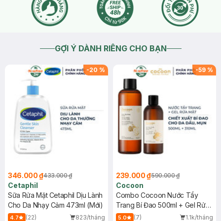
GỢI Ý DÀNH RIÊNG CHO BẠN
-
20
%
-
59
%
346.000 ₫
239.000 ₫
433.000 ₫
590.000 ₫
Cetaphil
Cocoon
Sữa Rửa Mặt Cetaphil Dịu Lành
Combo Cocoon Nước Tẩy
Cho Da Nhạy Cảm 473ml (Mới)
Trang Bí Đao 500ml + Gel Rửa
Mặt Bí Đao 310ml
(22)
823/tháng
(7)
1.1k/tháng
4.7
5.0