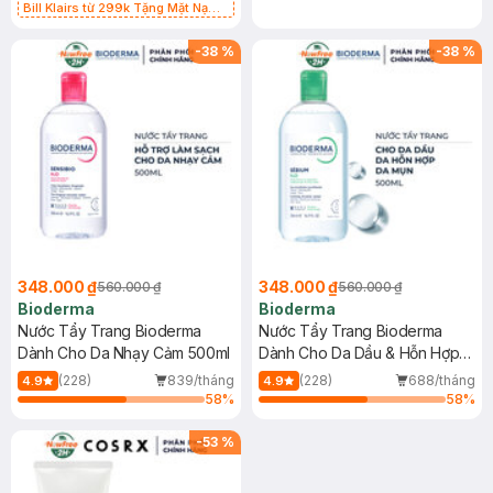
Bill Klairs từ 299k Tặng Mặt Nạ
Làm Dịu Da & Kiểm Soát Dầu Nhờn
25ml (SL Có Hạn)
-
38
%
-
38
%
348.000 ₫
348.000 ₫
560.000 ₫
560.000 ₫
Bioderma
Bioderma
Nước Tẩy Trang Bioderma
Nước Tẩy Trang Bioderma
Dành Cho Da Nhạy Cảm 500ml
Dành Cho Da Dầu & Hỗn Hợp
500ml
(228)
839/tháng
(228)
688/tháng
4.9
4.9
58
%
58
%
-
53
%