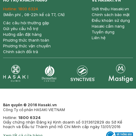
HỖ TRỢ KHÁCH HÀNG
VỀ HASAKI.VN
Hotline:
1800 6324
Giới thiệu Hasaki.vn
(Miễn phí , 08-22h kể cả T7, CN)
Chính sách bảo mật
Điều khoản sử dụng
Các câu hỏi thường gặp
Hasaki cẩm nang
Gửi yêu cầu hỗ trợ
Tuyển dụng
Hướng dẫn đặt hàng
Liên hệ
Phương thức thanh toán
Phương thức vận chuyển
Chính sách đổi trả
Synctives
Clinic
Dermahair
Mastige
Bản quyền © 2016 Hasaki.vn
Công Ty cổ phần HASAKI VIETNAM
Hotline:
1800 6324
Giấy chứng nhận Đăng ký Kinh doanh số 0313612829 do Sở Kế
hoạch và Đầu tư Thành phố Hồ Chí Minh cấp ngày 13/01/2016
Xem tất cả cửa hàng