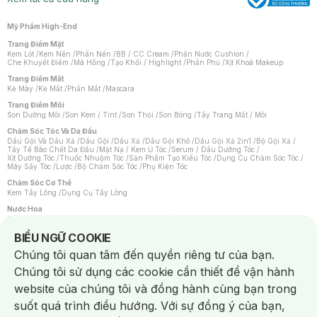
Mỹ Phẩm High-End
Trang Điểm Mặt
Kem Lót
/
Kem Nền
/
Phấn Nền
/
BB / CC Cream
/
Phấn Nước Cushion
/
Che Khuyết Điểm
/
Má Hồng
/
Tạo Khối / Highlight
/
Phấn Phủ
/
Xịt Khoá Makeup
Trang Điểm Mắt
Kẻ Mày
/
Kẻ Mắt
/
Phấn Mắt
/
Mascara
Trang Điểm Môi
Son Dưỡng Môi
/
Son Kem / Tint
/
Son Thỏi
/
Son Bóng
/
Tẩy Trang Mắt / Môi
Chăm Sóc Tóc Và Da Đầu
Dầu Gội Và Dầu Xả
/
Dầu Gội
/
Dầu Xả
/
Dầu Gội Khô
/
Dầu Gội Xả 2in1
/
Bộ Gội Xả
/
Tẩy Tế Bào Chết Da Đầu
/
Mặt Nạ / Kem Ủ Tóc
/
Serum / Dầu Dưỡng Tóc
/
Xịt Dưỡng Tóc
/
Thuốc Nhuộm Tóc
/
Sản Phẩm Tạo Kiểu Tóc
/
Dụng Cụ Chăm Sóc Tóc
/
Máy Sấy Tóc
/
Lược
/
Bộ Chăm Sóc Tóc
/
Phụ Kiện Tóc
Chăm Sóc Cơ Thể
Kem Tẩy Lông
/
Dụng Cụ Tẩy Lông
Nước Hoa
Nước Hoa Nữ
/
Nước Hoa Nam
/
Nước Hoa Cao Cấp
/
Xịt Thơm Toàn Thân
/
Nước Hoa Vùng Kín
Notice about cookies usage
BIỂU NGỮ COOKIE
Chăm Sóc Cá Nhân
Chúng tôi quan tâm đến quyền riêng tư của bạn.
Chống Muỗi
/
Khẩu Trang
/
Máy Massage
/
Mặt Nạ Xông Hơi
/
Nước Rửa Tay
/
Sản Phẩm Chăm Sóc Khác
/
Bàn Chải Đánh Răng
/
Bàn Chải Điện
/
Chúng tôi sử dụng các cookie cần thiết để vận hành
Hỗ Trợ Trắng Răng
/
Kem Đánh Răng
/
Máy Tăm Nước
/
Nước Súc Miệng
/
Tăm / Chỉ Nha Khoa
/
Xịt Thơm Miệng
/
Dung Dịch Vệ Sinh
/
Dưỡng Vùng Kín
/
website của chúng tôi và đồng hành cùng bạn trong
Khăn Ướt Vệ Sinh Vùng Kín
/
Băng Vệ Sinh
/
Tampon
/
Bọt Cạo Râu
/
Dao Cạo Râu
/
Máy Cạo Râu
suốt quá trình điều hướng. Với sự đồng ý của bạn,
Vấn Đề Về Da