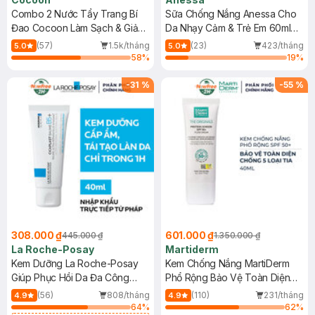
Combo 2 Nước Tẩy Trang Bí
Sữa Chống Nắng Anessa Cho
Đao Cocoon Làm Sạch & Giảm
Da Nhạy Cảm & Trẻ Em 60ml
Dầu 500ml
(Mới)
(57)
1.5k/tháng
(23)
423/tháng
5.0
5.0
58
%
19
%
-
31
%
-
55
%
308.000 ₫
601.000 ₫
445.000 ₫
1.350.000 ₫
La Roche-Posay
Martiderm
Kem Dưỡng La Roche-Posay
Kem Chống Nắng MartiDerm
Giúp Phục Hồi Da Đa Công
Phổ Rộng Bảo Vệ Toàn Diện
Dụng 40ml
40ml
(56)
808/tháng
(110)
231/tháng
4.9
4.9
64
%
62
%