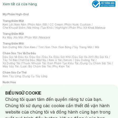
Xem tất cả cửa hàng
Mỹ Phẩm High-End
Trang Điểm Mặt
Kem Lót
/
Kem Nền
/
Phấn Nền
/
BB / CC Cream
/
Phấn Nước Cushion
/
Che Khuyết Điểm
/
Má Hồng
/
Tạo Khối / Highlight
/
Phấn Phủ
/
Xịt Khoá Makeup
Trang Điểm Mắt
Kẻ Mày
/
Kẻ Mắt
/
Phấn Mắt
/
Mascara
Trang Điểm Môi
Son Dưỡng Môi
/
Son Kem / Tint
/
Son Thỏi
/
Son Bóng
/
Tẩy Trang Mắt / Môi
Chăm Sóc Tóc Và Da Đầu
Dầu Gội Và Dầu Xả
/
Dầu Gội
/
Dầu Xả
/
Dầu Gội Khô
/
Dầu Gội Xả 2in1
/
Bộ Gội Xả
/
Tẩy Tế Bào Chết Da Đầu
/
Mặt Nạ / Kem Ủ Tóc
/
Serum / Dầu Dưỡng Tóc
/
Xịt Dưỡng Tóc
/
Thuốc Nhuộm Tóc
/
Sản Phẩm Tạo Kiểu Tóc
/
Dụng Cụ Chăm Sóc Tóc
/
Máy Sấy Tóc
/
Lược
/
Bộ Chăm Sóc Tóc
/
Phụ Kiện Tóc
Chăm Sóc Cơ Thể
Kem Tẩy Lông
/
Dụng Cụ Tẩy Lông
Nước Hoa
Nước Hoa Nữ
/
Nước Hoa Nam
/
Nước Hoa Cao Cấp
/
Xịt Thơm Toàn Thân
/
Nước Hoa Vùng Kín
Notice about cookies usage
BIỂU NGỮ COOKIE
Chăm Sóc Cá Nhân
Chúng tôi quan tâm đến quyền riêng tư của bạn.
Chống Muỗi
/
Khẩu Trang
/
Máy Massage
/
Mặt Nạ Xông Hơi
/
Nước Rửa Tay
/
Sản Phẩm Chăm Sóc Khác
/
Bàn Chải Đánh Răng
/
Bàn Chải Điện
/
Chúng tôi sử dụng các cookie cần thiết để vận hành
Hỗ Trợ Trắng Răng
/
Kem Đánh Răng
/
Máy Tăm Nước
/
Nước Súc Miệng
/
Tăm / Chỉ Nha Khoa
/
Xịt Thơm Miệng
/
Dung Dịch Vệ Sinh
/
Dưỡng Vùng Kín
/
website của chúng tôi và đồng hành cùng bạn trong
Khăn Ướt Vệ Sinh Vùng Kín
/
Băng Vệ Sinh
/
Tampon
/
Bọt Cạo Râu
/
Dao Cạo Râu
/
Máy Cạo Râu