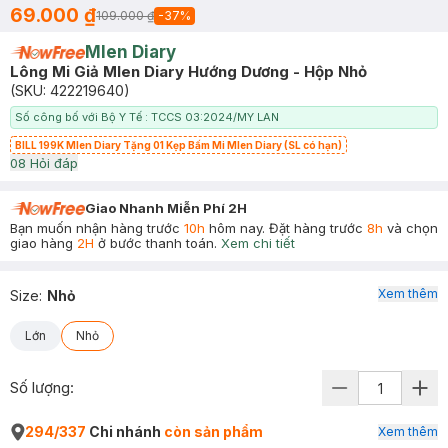
69.000 ₫
109.000 ₫
-
37
%
Mlen Diary
Lông Mi Giả Mlen Diary Hướng Dương - Hộp Nhỏ
(SKU:
422219640
)
Số công bố với Bộ Y Tế : TCCS 03:2024/MY LAN
BILL 199K Mlen Diary Tặng 01 Kẹp Bấm Mi Mlen Diary (SL có hạn)
0
8
Hỏi đáp
Giao Nhanh Miễn Phí 2H
Bạn muốn nhận hàng trước
10h
hôm nay. Đặt hàng trước
8h
và chọn
giao hàng
2H
ở bước thanh toán.
Xem chi tiết
Xem thêm
Size
:
Nhỏ
Lớn
Nhỏ
Số lượng:
294/337
Chi nhánh
còn sản phẩm
Xem thêm