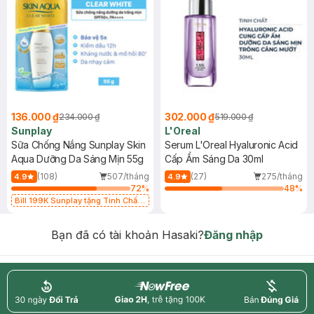
136.000 ₫
302.000 ₫
234.000 ₫
519.000 ₫
Sunplay
L'Oreal
Sữa Chống Nắng Sunplay Skin
Serum L'Oreal Hyaluronic Acid
Aqua Dưỡng Da Sáng Mịn 55g
Cấp Ẩm Sáng Da 30ml
(108)
507/tháng
(27)
275/tháng
4.9
4.9
72
%
48
%
Bill 199K Sunplay tặng Tinh Chất
Chống Nắng 7g trị giá 30K (SL có
hạn)
Bạn đã có tài khoản Hasaki?
Đăng nhập
return
nowfree
price