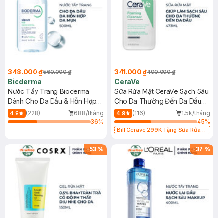
348.000 ₫
341.000 ₫
560.000 ₫
490.000 ₫
Bioderma
CeraVe
Nước Tẩy Trang Bioderma
Sữa Rửa Mặt CeraVe Sạch Sâu
Dành Cho Da Dầu & Hỗn Hợp
Cho Da Thường Đến Da Dầu
500ml
473ml
(228)
688/tháng
(116)
1.5k/tháng
4.9
4.9
36
%
45
%
Bill Cerave 299K Tặng Sữa Rửa
Mặt Cerave 30ml (SL có hạn)
-
53
%
-
37
%