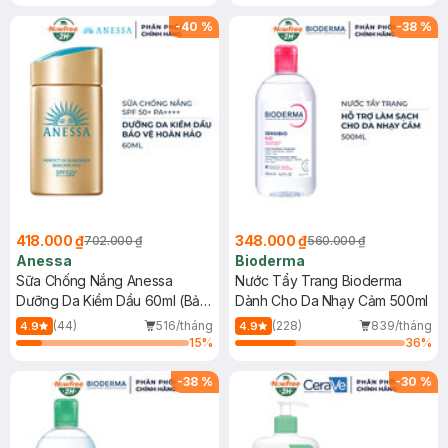
Chống Nắng Cho Da Nhạy Cảm
Gel rửa mặt da dầu nhạy cảm 50ml
SPF 50+ 20ml (SL Có Hạn)
(SL có hạn)
-
40
%
-
38
%
418.000 ₫
348.000 ₫
702.000 ₫
560.000 ₫
Anessa
Bioderma
Sữa Chống Nắng Anessa
Nước Tẩy Trang Bioderma
Dưỡng Da Kiềm Dầu 60ml (Bản
Dành Cho Da Nhạy Cảm 500ml
Mới)
(44)
516/tháng
(228)
839/tháng
4.9
4.9
15
%
36
%
-
38
%
-
30
%