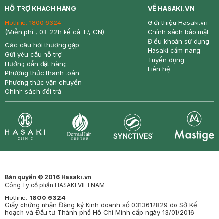
HỖ TRỢ KHÁCH HÀNG
VỀ HASAKI.VN
Hotline:
1800 6324
Giới thiệu Hasaki.vn
(Miễn phí , 08-22h kể cả T7, CN)
Chính sách bảo mật
Điều khoản sử dụng
Các câu hỏi thường gặp
Hasaki cẩm nang
Gửi yêu cầu hỗ trợ
Tuyển dụng
Hướng dẫn đặt hàng
Liên hệ
Phương thức thanh toán
Phương thức vận chuyển
Chính sách đổi trả
Synctives
Clinic
Dermahair
Mastige
Bản quyền © 2016 Hasaki.vn
Công Ty cổ phần HASAKI VIETNAM
Hotline:
1800 6324
Giấy chứng nhận Đăng ký Kinh doanh số 0313612829 do Sở Kế
hoạch và Đầu tư Thành phố Hồ Chí Minh cấp ngày 13/01/2016