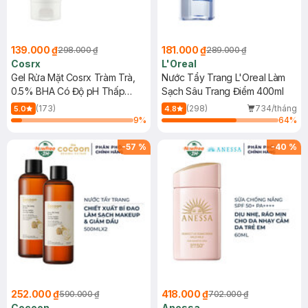
139.000 ₫
181.000 ₫
298.000 ₫
289.000 ₫
Cosrx
L'Oreal
Gel Rửa Mặt Cosrx Tràm Trà,
Nước Tẩy Trang L'Oreal Làm
0.5% BHA Có Độ pH Thấp
Sạch Sâu Trang Điểm 400ml
150ml
(173)
(298)
734/tháng
5.0
4.8
9
%
64
%
-
57
%
-
40
%
252.000 ₫
418.000 ₫
590.000 ₫
702.000 ₫
Cocoon
Anessa