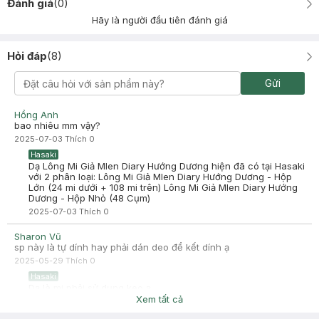
Đánh giá
(
0
)
Hãy là người đầu tiên đánh giá
Hỏi đáp
(
8
)
Gửi
Hồng Anh
bao nhiêu mm vậy?
2025-07-03
Thích
0
Hasaki
Dạ Lông Mi Giả Mlen Diary Hướng Dương hiện đã có tại Hasaki
với 2 phân loại: Lông Mi Giả Mlen Diary Hướng Dương - Hộp
Lớn (24 mi dưới + 108 mi trên) Lông Mi Giả Mlen Diary Hướng
Dương - Hộp Nhỏ (48 Cụm)
2025-07-03
Thích
0
Sharon Vũ
sp này là tự dính hay phải dán deo để kết dính ạ
2025-05-29
Thích
0
Hasaki
Dạ là mi phải sử dụng keo ạ
Xem tất cả
2025-05-30
Thích
0