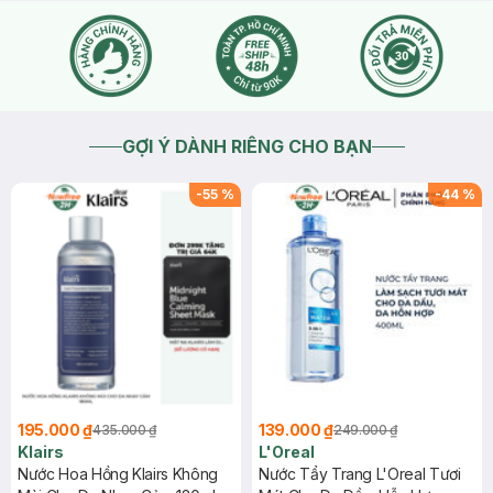
GỢI Ý DÀNH RIÊNG CHO BẠN
-
55
%
-
44
%
195.000 ₫
139.000 ₫
435.000 ₫
249.000 ₫
Klairs
L'Oreal
Nước Hoa Hồng Klairs Không
Nước Tẩy Trang L'Oreal Tươi