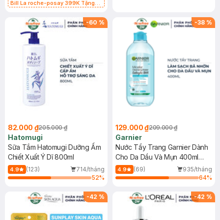
Bill La roche-posay 399K Tặng
Gel rửa mặt da dầu nhạy cảm 50ml
(SL có hạn)
-
60
%
-
38
%
82.000 ₫
129.000 ₫
205.000 ₫
209.000 ₫
Hatomugi
Garnier
Sữa Tắm Hatomugi Dưỡng Ẩm
Nước Tẩy Trang Garnier Dành
Chiết Xuất Ý Dĩ 800ml
Cho Da Dầu Và Mụn 400ml
(Mới)
(123)
714/tháng
(69)
935/tháng
4.9
4.9
52
%
64
%
-
42
%
-
42
%