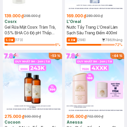
139.000 ₫
169.000 ₫
298.000 ₫
289.000 ₫
Cosrx
L'Oreal
Gel Rửa Mặt Cosrx Tràm Trà,
Nước Tẩy Trang L'Oreal Làm
0.5% BHA Có Độ pH Thấp
Sạch Sâu Trang Điểm 400ml
150ml
(173)
(298)
786/tháng
5.0
4.8
6
%
72
%
-
53
%
-
44
%
275.000 ₫
395.000 ₫
590.000 ₫
702.000 ₫
Cocoon
Anessa