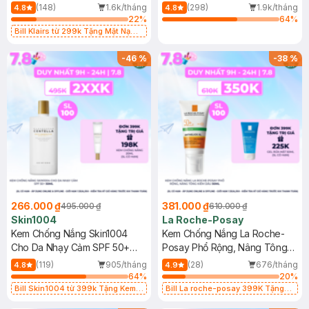
400ml
(148)
1.6k/tháng
(298)
1.9k/tháng
4.8
4.8
22
%
64
%
Bill Klairs từ 299k Tặng Mặt Nạ
Làm Dịu Da & Kiểm Soát Dầu Nhờn
25ml (SL Có Hạn)
-
46
%
-
38
%
266.000 ₫
381.000 ₫
495.000 ₫
610.000 ₫
Skin1004
La Roche-Posay
Kem Chống Nắng Skin1004
Kem Chống Nắng La Roche-
Cho Da Nhạy Cảm SPF 50+
Posay Phổ Rộng, Nâng Tông
50ml
Kiềm Dầu 50ml
(119)
905/tháng
(28)
676/tháng
4.8
4.9
64
%
20
%
Bill Skin1004 từ 399k Tặng Kem
Bill La roche-posay 399K Tặng
Chống Nắng Cho Da Nhạy Cảm
Gel rửa mặt da dầu nhạy cảm 50ml