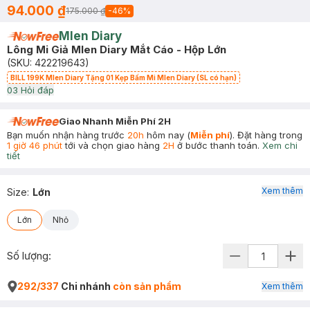
94.000 ₫
175.000 ₫
-
46
%
Mlen Diary
Lông Mi Giả Mlen Diary Mắt Cáo - Hộp Lớn
(SKU:
422219643
)
BILL 199K Mlen Diary Tặng 01 Kẹp Bấm Mi Mlen Diary (SL có hạn)
0
3
Hỏi đáp
Giao Nhanh Miễn Phí 2H
Bạn muốn nhận hàng trước
20h
hôm nay (
Miễn phí
). Đặt hàng trong
1 giờ 46 phút
tới và chọn giao hàng
2H
ở bước thanh toán.
Xem chi
tiết
Xem thêm
Size
:
Lớn
Lớn
Nhỏ
Số lượng:
292/337
Chi nhánh
còn sản phẩm
Xem thêm