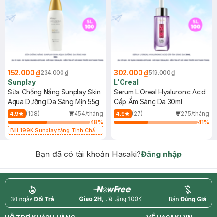
152.000 ₫
302.000 ₫
234.000 ₫
519.000 ₫
Sunplay
L'Oreal
Sữa Chống Nắng Sunplay Skin
Serum L'Oreal Hyaluronic Acid
Aqua Dưỡng Da Sáng Mịn 55g
Cấp Ẩm Sáng Da 30ml
(108)
454/tháng
(27)
275/tháng
4.9
4.9
48
%
41
%
Bill 199K Sunplay tặng Tinh Chất
Chống Nắng 7g trị giá 30K (SL có
hạn)
Bạn đã có tài khoản Hasaki?
Đăng nhập
return
nowfree
price