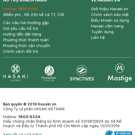
HỖ TRỢ KHÁCH HÀNG
VỀ HASAKI.VN
Hotline:
1800 6324
Giới thiệu Hasaki.vn
(Miễn phí , 08-22h kể cả T7, CN)
Chính sách bảo mật
Điều khoản sử dụng
Các câu hỏi thường gặp
Hasaki cẩm nang
Gửi yêu cầu hỗ trợ
Tuyển dụng
Hướng dẫn đặt hàng
Liên hệ
Phương thức thanh toán
Phương thức vận chuyển
Chính sách đổi trả
Synctives
Clinic
Dermahair
Mastige
Bản quyền © 2016 Hasaki.vn
Công Ty cổ phần HASAKI VIETNAM
Hotline:
1800 6324
Giấy chứng nhận Đăng ký Kinh doanh số 0313612829 do Sở Kế
hoạch và Đầu tư Thành phố Hồ Chí Minh cấp ngày 13/01/2016
Xem tất cả cửa hàng