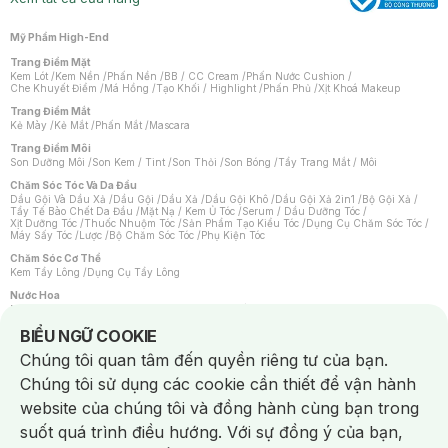
Mỹ Phẩm High-End
Trang Điểm Mặt
Kem Lót
/
Kem Nền
/
Phấn Nền
/
BB / CC Cream
/
Phấn Nước Cushion
/
Che Khuyết Điểm
/
Má Hồng
/
Tạo Khối / Highlight
/
Phấn Phủ
/
Xịt Khoá Makeup
Trang Điểm Mắt
Kẻ Mày
/
Kẻ Mắt
/
Phấn Mắt
/
Mascara
Trang Điểm Môi
Son Dưỡng Môi
/
Son Kem / Tint
/
Son Thỏi
/
Son Bóng
/
Tẩy Trang Mắt / Môi
Chăm Sóc Tóc Và Da Đầu
Dầu Gội Và Dầu Xả
/
Dầu Gội
/
Dầu Xả
/
Dầu Gội Khô
/
Dầu Gội Xả 2in1
/
Bộ Gội Xả
/
Tẩy Tế Bào Chết Da Đầu
/
Mặt Nạ / Kem Ủ Tóc
/
Serum / Dầu Dưỡng Tóc
/
Xịt Dưỡng Tóc
/
Thuốc Nhuộm Tóc
/
Sản Phẩm Tạo Kiểu Tóc
/
Dụng Cụ Chăm Sóc Tóc
/
Máy Sấy Tóc
/
Lược
/
Bộ Chăm Sóc Tóc
/
Phụ Kiện Tóc
Chăm Sóc Cơ Thể
Kem Tẩy Lông
/
Dụng Cụ Tẩy Lông
Nước Hoa
Nước Hoa Nữ
/
Nước Hoa Nam
/
Nước Hoa Cao Cấp
/
Xịt Thơm Toàn Thân
/
Nước Hoa Vùng Kín
Notice about cookies usage
BIỂU NGỮ COOKIE
Chăm Sóc Cá Nhân
Chúng tôi quan tâm đến quyền riêng tư của bạn.
Chống Muỗi
/
Khẩu Trang
/
Máy Massage
/
Mặt Nạ Xông Hơi
/
Nước Rửa Tay
/
Sản Phẩm Chăm Sóc Khác
/
Bàn Chải Đánh Răng
/
Bàn Chải Điện
/
Chúng tôi sử dụng các cookie cần thiết để vận hành
Hỗ Trợ Trắng Răng
/
Kem Đánh Răng
/
Máy Tăm Nước
/
Nước Súc Miệng
/
Tăm / Chỉ Nha Khoa
/
Xịt Thơm Miệng
/
Dung Dịch Vệ Sinh
/
Dưỡng Vùng Kín
/
website của chúng tôi và đồng hành cùng bạn trong
Khăn Ướt Vệ Sinh Vùng Kín
/
Băng Vệ Sinh
/
Tampon
/
Bọt Cạo Râu
/
Dao Cạo Râu
/
Máy Cạo Râu
suốt quá trình điều hướng. Với sự đồng ý của bạn,
Vấn Đề Về Da