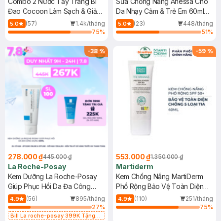
Combo 2 Nước Tẩy Trang Bí
Sữa Chống Nắng Anessa Cho
Đao Cocoon Làm Sạch & Giảm
Da Nhạy Cảm & Trẻ Em 60ml
Dầu 500ml
(Mới)
(57)
1.4k/tháng
(23)
448/tháng
5.0
5.0
75
%
51
%
-
38
%
-
59
%
278.000 ₫
553.000 ₫
445.000 ₫
1.350.000 ₫
La Roche-Posay
Martiderm
Kem Dưỡng La Roche-Posay
Kem Chống Nắng MartiDerm
Giúp Phục Hồi Da Đa Công
Phổ Rộng Bảo Vệ Toàn Diện
Dụng 40ml
40ml
(56)
895/tháng
(110)
251/tháng
4.9
4.9
27
%
75
%
Bill La roche-posay 399K Tặng