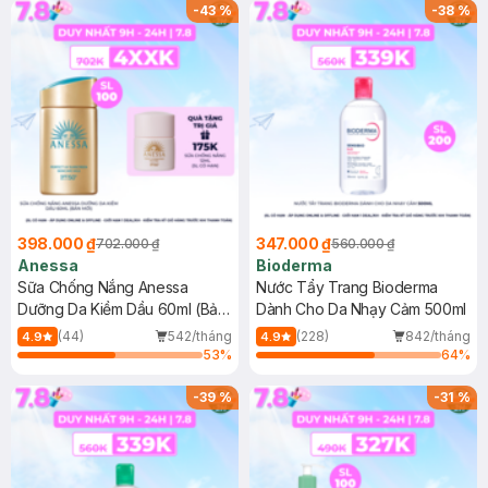
SPF 50+ 20ml (SL Có Hạn)
(SL có hạn)
-
43
%
-
38
%
398.000 ₫
347.000 ₫
702.000 ₫
560.000 ₫
Anessa
Bioderma
Sữa Chống Nắng Anessa
Nước Tẩy Trang Bioderma
Dưỡng Da Kiềm Dầu 60ml (Bản
Dành Cho Da Nhạy Cảm 500ml
Mới)
(44)
542/tháng
(228)
842/tháng
4.9
4.9
53
%
64
%
-
39
%
-
31
%