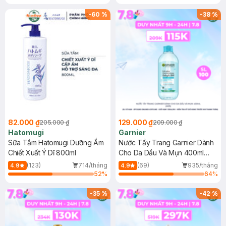
Gel rửa mặt da dầu nhạy cảm 50ml
(SL có hạn)
-
60
%
-
38
%
82.000 ₫
129.000 ₫
205.000 ₫
209.000 ₫
Hatomugi
Garnier
Sữa Tắm Hatomugi Dưỡng Ẩm
Nước Tẩy Trang Garnier Dành
Chiết Xuất Ý Dĩ 800ml
Cho Da Dầu Và Mụn 400ml
(Mới)
(123)
714/tháng
(69)
935/tháng
4.9
4.9
52
%
64
%
-
35
%
-
42
%