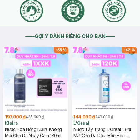
GỢI Ý DÀNH RIÊNG CHO BẠN
-
55
%
-
42
%
197.000 ₫
144.000 ₫
435.000 ₫
249.000 ₫
Klairs
L'Oreal
Nước Hoa Hồng Klairs Không
Nước Tẩy Trang L'Oreal Tươi
Mùi Cho Da Nhạy Cảm 180ml
Mát Cho Da Dầu, Hỗn Hợp