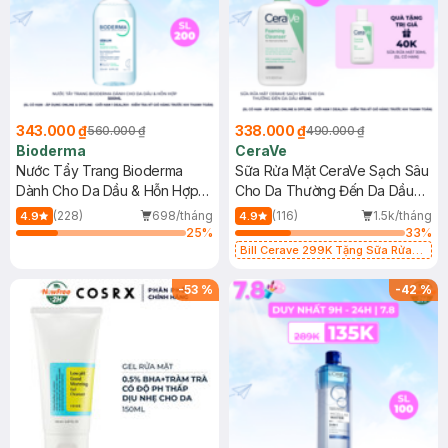
343.000 ₫
338.000 ₫
560.000 ₫
490.000 ₫
Bioderma
CeraVe
Nước Tẩy Trang Bioderma
Sữa Rửa Mặt CeraVe Sạch Sâu
Dành Cho Da Dầu & Hỗn Hợp
Cho Da Thường Đến Da Dầu
500ml
473ml
(228)
698/tháng
(116)
1.5k/tháng
4.9
4.9
25
%
33
%
Bill Cerave 299K Tặng Sữa Rửa
Mặt Cerave 30ml (SL có hạn)
-
53
%
-
42
%