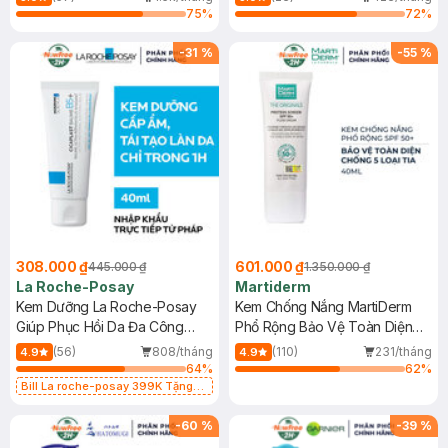
75
%
72
%
-
31
%
-
55
%
308.000 ₫
601.000 ₫
445.000 ₫
1.350.000 ₫
La Roche-Posay
Martiderm
Kem Dưỡng La Roche-Posay
Kem Chống Nắng MartiDerm
Giúp Phục Hồi Da Đa Công
Phổ Rộng Bảo Vệ Toàn Diện
Dụng 40ml
40ml
(56)
808/tháng
(110)
231/tháng
4.9
4.9
64
%
62
%
Bill La roche-posay 399K Tặng
Gel rửa mặt da dầu nhạy cảm 50ml
(SL có hạn)
-
60
%
-
39
%