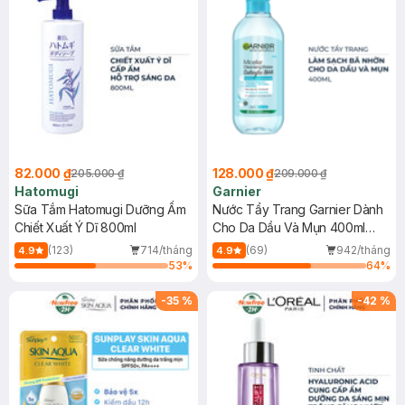
82.000 ₫
128.000 ₫
205.000 ₫
209.000 ₫
Hatomugi
Garnier
Sữa Tắm Hatomugi Dưỡng Ẩm
Nước Tẩy Trang Garnier Dành
Chiết Xuất Ý Dĩ 800ml
Cho Da Dầu Và Mụn 400ml
(Mới)
(123)
714/tháng
(69)
942/tháng
4.9
4.9
53
%
64
%
-
35
%
-
42
%