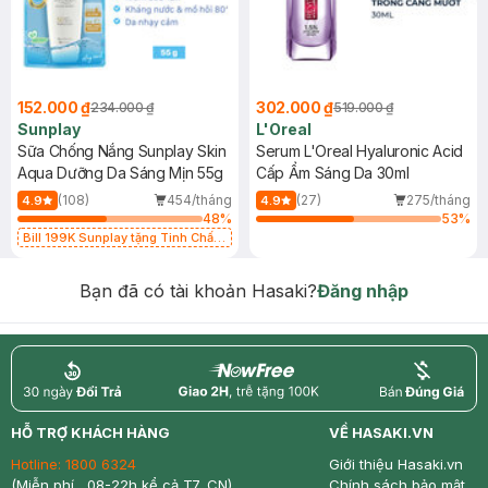
152.000 ₫
302.000 ₫
234.000 ₫
519.000 ₫
Sunplay
L'Oreal
Sữa Chống Nắng Sunplay Skin
Serum L'Oreal Hyaluronic Acid
Aqua Dưỡng Da Sáng Mịn 55g
Cấp Ẩm Sáng Da 30ml
(108)
454/tháng
(27)
275/tháng
4.9
4.9
48
%
53
%
Bill 199K Sunplay tặng Tinh Chất
Chống Nắng 7g trị giá 30K (SL có
hạn)
Bạn đã có tài khoản Hasaki?
Đăng nhập
return
nowfree
price
HỖ TRỢ KHÁCH HÀNG
VỀ HASAKI.VN
Hotline:
1800 6324
Giới thiệu Hasaki.vn
(Miễn phí , 08-22h kể cả T7, CN)
Chính sách bảo mật