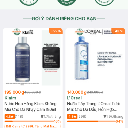
GỢI Ý DÀNH RIÊNG CHO BẠN
-
55
%
-
43
%
195.000 ₫
143.000 ₫
435.000 ₫
249.000 ₫
Klairs
L'Oreal
Nước Hoa Hồng Klairs Không
Nước Tẩy Trang L'Oreal Tươi
Mùi Cho Da Nhạy Cảm 180ml
Mát Cho Da Dầu, Hỗn Hợp
400ml
(148)
1.7k/tháng
(298)
1.9k/tháng
4.8
4.8
16
%
64
%
Bill Klairs từ 299k Tặng Mặt Nạ