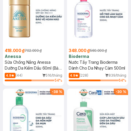
418.000 ₫
348.000 ₫
702.000 ₫
560.000 ₫
Anessa
Bioderma
Sữa Chống Nắng Anessa
Nước Tẩy Trang Bioderma
Dưỡng Da Kiềm Dầu 60ml (Bản
Dành Cho Da Nhạy Cảm 500ml
Mới)
(44)
516/tháng
(228)
839/tháng
4.9
4.9
54
%
64
%
-
38
%
-
30
%