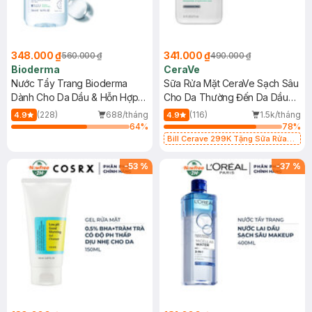
348.000 ₫
341.000 ₫
560.000 ₫
490.000 ₫
Bioderma
CeraVe
Nước Tẩy Trang Bioderma
Sữa Rửa Mặt CeraVe Sạch Sâu
Dành Cho Da Dầu & Hỗn Hợp
Cho Da Thường Đến Da Dầu
500ml
473ml
(228)
688/tháng
(116)
1.5k/tháng
4.9
4.9
64
%
78
%
Bill Cerave 299K Tặng Sữa Rửa
Mặt Cerave 30ml (SL có hạn)
-
53
%
-
37
%