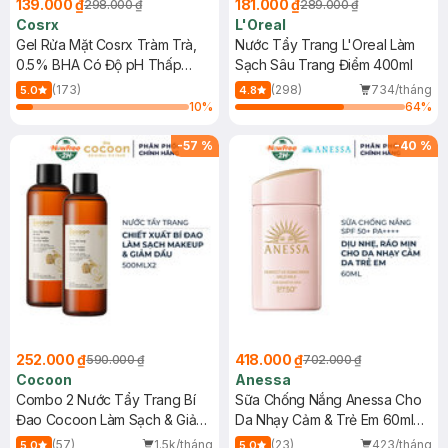
139.000 ₫
181.000 ₫
298.000 ₫
289.000 ₫
Cosrx
L'Oreal
Gel Rửa Mặt Cosrx Tràm Trà,
Nước Tẩy Trang L'Oreal Làm
0.5% BHA Có Độ pH Thấp
Sạch Sâu Trang Điểm 400ml
150ml
(173)
(298)
734/tháng
5.0
4.8
10
%
64
%
-
57
%
-
40
%
252.000 ₫
418.000 ₫
590.000 ₫
702.000 ₫
Cocoon
Anessa
Combo 2 Nước Tẩy Trang Bí
Sữa Chống Nắng Anessa Cho
Đao Cocoon Làm Sạch & Giảm
Da Nhạy Cảm & Trẻ Em 60ml
Dầu 500ml
(Mới)
(57)
1.5k/tháng
(23)
423/tháng
5.0
5.0