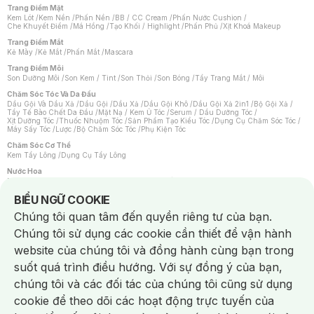
Trang Điểm Mặt
Kem Lót
/
Kem Nền
/
Phấn Nền
/
BB / CC Cream
/
Phấn Nước Cushion
/
Che Khuyết Điểm
/
Má Hồng
/
Tạo Khối / Highlight
/
Phấn Phủ
/
Xịt Khoá Makeup
Trang Điểm Mắt
Kẻ Mày
/
Kẻ Mắt
/
Phấn Mắt
/
Mascara
Trang Điểm Môi
Son Dưỡng Môi
/
Son Kem / Tint
/
Son Thỏi
/
Son Bóng
/
Tẩy Trang Mắt / Môi
Chăm Sóc Tóc Và Da Đầu
Dầu Gội Và Dầu Xả
/
Dầu Gội
/
Dầu Xả
/
Dầu Gội Khô
/
Dầu Gội Xả 2in1
/
Bộ Gội Xả
/
Tẩy Tế Bào Chết Da Đầu
/
Mặt Nạ / Kem Ủ Tóc
/
Serum / Dầu Dưỡng Tóc
/
Xịt Dưỡng Tóc
/
Thuốc Nhuộm Tóc
/
Sản Phẩm Tạo Kiểu Tóc
/
Dụng Cụ Chăm Sóc Tóc
/
Máy Sấy Tóc
/
Lược
/
Bộ Chăm Sóc Tóc
/
Phụ Kiện Tóc
Chăm Sóc Cơ Thể
Kem Tẩy Lông
/
Dụng Cụ Tẩy Lông
Nước Hoa
Nước Hoa Nữ
/
Nước Hoa Nam
/
Nước Hoa Cao Cấp
/
Xịt Thơm Toàn Thân
/
Nước Hoa Vùng Kín
Notice about cookies usage
BIỂU NGỮ COOKIE
Chăm Sóc Cá Nhân
Chúng tôi quan tâm đến quyền riêng tư của bạn.
Chống Muỗi
/
Khẩu Trang
/
Máy Massage
/
Mặt Nạ Xông Hơi
/
Nước Rửa Tay
/
Sản Phẩm Chăm Sóc Khác
/
Bàn Chải Đánh Răng
/
Bàn Chải Điện
/
Chúng tôi sử dụng các cookie cần thiết để vận hành
Hỗ Trợ Trắng Răng
/
Kem Đánh Răng
/
Máy Tăm Nước
/
Nước Súc Miệng
/
Tăm / Chỉ Nha Khoa
/
Xịt Thơm Miệng
/
Dung Dịch Vệ Sinh
/
Dưỡng Vùng Kín
/
website của chúng tôi và đồng hành cùng bạn trong
Khăn Ướt Vệ Sinh Vùng Kín
/
Băng Vệ Sinh
/
Tampon
/
Bọt Cạo Râu
/
Dao Cạo Râu
/
Máy Cạo Râu
suốt quá trình điều hướng. Với sự đồng ý của bạn,
Vấn Đề Về Da
chúng tôi và các đối tác của chúng tôi cũng sử dụng
Da Dầu / Lỗ Chân Lông To
/
Da Khô / Mất Nước
/
Da Lão Hóa
/
Da Mụn
/
Da Nhạy Cảm / Kích Ứng
/
Da Xỉn Màu
/
Thâm / Nám / Tàn Nhang
/
cookie để theo dõi các hoạt động trực tuyến của
Quầng Thâm & Bọng Mắt
/
Sẹo
/
Viêm Da Cơ Địa