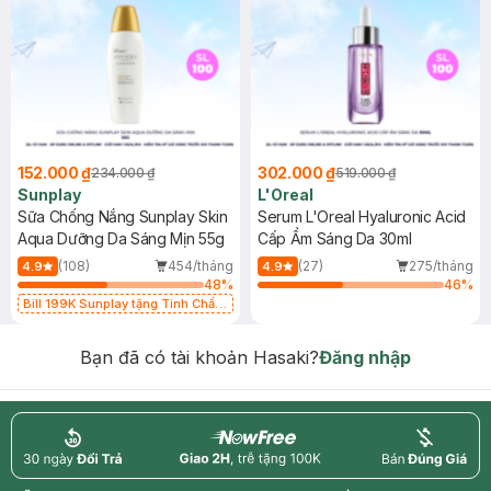
152.000 ₫
302.000 ₫
234.000 ₫
519.000 ₫
Sunplay
L'Oreal
Sữa Chống Nắng Sunplay Skin
Serum L'Oreal Hyaluronic Acid
Aqua Dưỡng Da Sáng Mịn 55g
Cấp Ẩm Sáng Da 30ml
(108)
454/tháng
(27)
275/tháng
4.9
4.9
48
%
46
%
Bill 199K Sunplay tặng Tinh Chất
Chống Nắng 7g trị giá 30K (SL có
hạn)
Bạn đã có tài khoản Hasaki?
Đăng nhập
return
nowfree
price