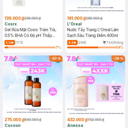
139.000 ₫
181.000 ₫
298.000 ₫
289.000 ₫
Cosrx
L'Oreal
Gel Rửa Mặt Cosrx Tràm Trà,
Nước Tẩy Trang L'Oreal Làm
0.5% BHA Có Độ pH Thấp
Sạch Sâu Trang Điểm 400ml
150ml
(173)
(298)
734/tháng
5.0
4.8
7
%
64
%
-
53
%
-
38
%
275.000 ₫
432.000 ₫
590.000 ₫
702.000 ₫
Cocoon
Anessa