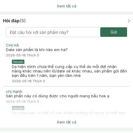
Da tui okk
Xem tất cả
Hỏi đáp
(
5
)
Gửi
CHỊ HÀ
Date sản phẩm là khi nào em ha?
2026-05-18
Thích
0
Hasaki
Dạ hiện mình chưa thể cung cấp cụ thể do mỗi đợt nhận
hàng khác nhau nên lô/date sẽ khác nhau, sản phẩm gửi đến
bạn đều trên 1 năm, bạn yên tâm nhé
2026-05-18
Thích
0
chị Hạnh
Sản phẩn này có dùng được cho người mang bầu hok ạ
2024-05-18
Thích
0
Hasaki
Dạ chào bạn, vì một số sản phẩm thường sử dụng có thể hạn
chế cho mẹ và bé: Mỹ phẩm có thể chứa các thành phần gây
rối loạn nội tiết tố, ảnh hưởng tới các hormon của người mẹ.
Xem tất cả
Nếu bạn đang mang bầu hoặc cho con ti sữa thì trước khi sử
dụng bất kỳ sản phẩm nào thẩm thấu trực tiếp vào da hoặc