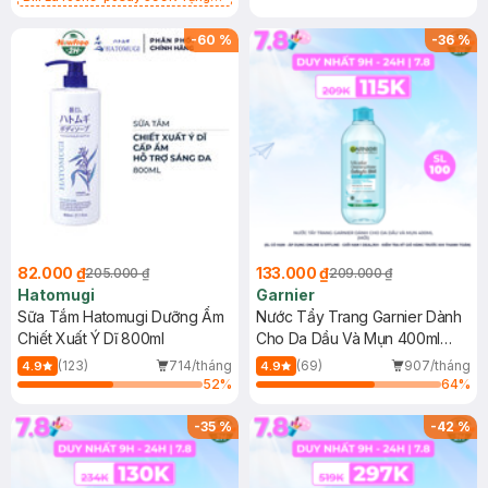
Gel rửa mặt da dầu nhạy cảm 50ml
(SL có hạn)
-
60
%
-
36
%
82.000 ₫
133.000 ₫
205.000 ₫
209.000 ₫
Hatomugi
Garnier
Sữa Tắm Hatomugi Dưỡng Ẩm
Nước Tẩy Trang Garnier Dành
Chiết Xuất Ý Dĩ 800ml
Cho Da Dầu Và Mụn 400ml
(Mới)
(123)
714/tháng
(69)
907/tháng
4.9
4.9
52
%
64
%
-
35
%
-
42
%