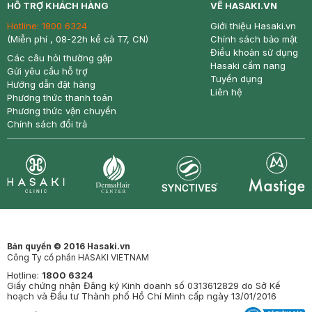
HỖ TRỢ KHÁCH HÀNG
VỀ HASAKI.VN
Hotline:
1800 6324
Giới thiệu Hasaki.vn
(Miễn phí , 08-22h kể cả T7, CN)
Chính sách bảo mật
Điều khoản sử dụng
Các câu hỏi thường gặp
Hasaki cẩm nang
Gửi yêu cầu hỗ trợ
Tuyển dụng
Hướng dẫn đặt hàng
Liên hệ
Phương thức thanh toán
Phương thức vận chuyển
Chính sách đổi trả
Synctives
Clinic
Dermahair
Mastige
Bản quyền © 2016 Hasaki.vn
Công Ty cổ phần HASAKI VIETNAM
Hotline:
1800 6324
Giấy chứng nhận Đăng ký Kinh doanh số 0313612829 do Sở Kế
hoạch và Đầu tư Thành phố Hồ Chí Minh cấp ngày 13/01/2016