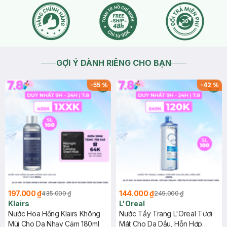
qua đường uống bạn nên tham khảo ý kiến bác sĩ phụ sản
nhé.
2024-05-18
Thích
0
GỢI Ý DÀNH RIÊNG CHO BẠN
-
55
%
-
42
%
197.000 ₫
144.000 ₫
435.000 ₫
249.000 ₫
Klairs
L'Oreal
Nước Hoa Hồng Klairs Không
Nước Tẩy Trang L'Oreal Tươi
Mùi Cho Da Nhạy Cảm 180ml
Mát Cho Da Dầu, Hỗn Hợp