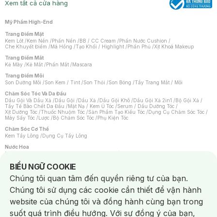
Xem tất cả cửa hàng
Mỹ Phẩm High-End
Trang Điểm Mặt
Kem Lót
/
Kem Nền
/
Phấn Nền
/
BB / CC Cream
/
Phấn Nước Cushion
/
Che Khuyết Điểm
/
Má Hồng
/
Tạo Khối / Highlight
/
Phấn Phủ
/
Xịt Khoá Makeup
Trang Điểm Mắt
Kẻ Mày
/
Kẻ Mắt
/
Phấn Mắt
/
Mascara
Trang Điểm Môi
Son Dưỡng Môi
/
Son Kem / Tint
/
Son Thỏi
/
Son Bóng
/
Tẩy Trang Mắt / Môi
Chăm Sóc Tóc Và Da Đầu
Dầu Gội Và Dầu Xả
/
Dầu Gội
/
Dầu Xả
/
Dầu Gội Khô
/
Dầu Gội Xả 2in1
/
Bộ Gội Xả
/
Tẩy Tế Bào Chết Da Đầu
/
Mặt Nạ / Kem Ủ Tóc
/
Serum / Dầu Dưỡng Tóc
/
Xịt Dưỡng Tóc
/
Thuốc Nhuộm Tóc
/
Sản Phẩm Tạo Kiểu Tóc
/
Dụng Cụ Chăm Sóc Tóc
/
Máy Sấy Tóc
/
Lược
/
Bộ Chăm Sóc Tóc
/
Phụ Kiện Tóc
Chăm Sóc Cơ Thể
Kem Tẩy Lông
/
Dụng Cụ Tẩy Lông
Nước Hoa
Nước Hoa Nữ
/
Nước Hoa Nam
/
Nước Hoa Cao Cấp
/
Xịt Thơm Toàn Thân
/
Nước Hoa Vùng Kín
Notice about cookies usage
BIỂU NGỮ COOKIE
Chăm Sóc Cá Nhân
Chúng tôi quan tâm đến quyền riêng tư của bạn.
Chống Muỗi
/
Khẩu Trang
/
Máy Massage
/
Mặt Nạ Xông Hơi
/
Nước Rửa Tay
/
Sản Phẩm Chăm Sóc Khác
/
Bàn Chải Đánh Răng
/
Bàn Chải Điện
/
Chúng tôi sử dụng các cookie cần thiết để vận hành
Hỗ Trợ Trắng Răng
/
Kem Đánh Răng
/
Máy Tăm Nước
/
Nước Súc Miệng
/
Tăm / Chỉ Nha Khoa
/
Xịt Thơm Miệng
/
Dung Dịch Vệ Sinh
/
Dưỡng Vùng Kín
/
website của chúng tôi và đồng hành cùng bạn trong
Khăn Ướt Vệ Sinh Vùng Kín
/
Băng Vệ Sinh
/
Tampon
/
Bọt Cạo Râu
/
Dao Cạo Râu
/
Máy Cạo Râu
suốt quá trình điều hướng. Với sự đồng ý của bạn,