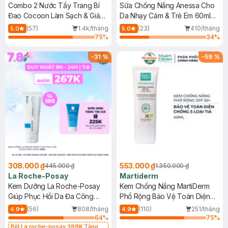
Combo 2 Nước Tẩy Trang Bí
Sữa Chống Nắng Anessa Cho
Đao Cocoon Làm Sạch & Giảm
Da Nhạy Cảm & Trẻ Em 60ml
Dầu 500ml
(Mới)
(57)
1.4k/tháng
(23)
410/tháng
5.0
5.0
75
%
34
%
-
31
%
-
59
%
308.000 ₫
553.000 ₫
445.000 ₫
1.350.000 ₫
La Roche-Posay
Martiderm
Kem Dưỡng La Roche-Posay
Kem Chống Nắng MartiDerm
Giúp Phục Hồi Da Đa Công
Phổ Rộng Bảo Vệ Toàn Diện
Dụng 40ml
40ml
(56)
808/tháng
(110)
251/tháng
4.9
4.9
64
%
75
%
Bill La roche-posay 399K Tặng