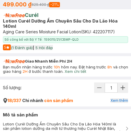
499.000 ₫
629.400 ₫
-
21
%
Curél
Lotion Curél Dưỡng Ẩm Chuyên Sâu Cho Da Lão Hóa
140ml
Aging Care Series Moisture Facial Lotion
(SKU:
422207117
)
Số công bố với Bộ Y Tế : 159015/21/CBMP-QLD
5
(
1
Đánh giá)
|
5
Hỏi đáp
Start Icon
Giao Nhanh Miễn Phí 2H
Bạn muốn nhận hàng trước
10h
hôm nay. Đặt hàng trước
8h
và chọn
giao hàng
2H
ở bước thanh toán.
Xem chi tiết
Số lượng:
18/337
Chi nhánh
còn sản phẩm
Xem thêm
Mô tả sản phẩm
Lotion Curél Dưỡng Ẩm Chuyên Sâu Cho Da Lão Hóa 140ml là
sản phẩm lotion dưỡng da mới từ thương hiệu Curél Nhật Bản,