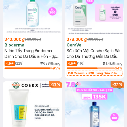
343.000 ₫
378.000 ₫
560.000 ₫
490.000 ₫
Bioderma
CeraVe
Nước Tẩy Trang Bioderma
Sữa Rửa Mặt CeraVe Sạch Sâu
Dành Cho Da Dầu & Hỗn Hợp
Cho Da Thường Đến Da Dầu
500ml
473ml
(228)
698/tháng
(116)
1.4k/tháng
4.9
4.9
95
%
64
%
Bill Cerave 299K Tặng Sữa Rửa
Mặt Cerave 30ml (SL có hạn)
-
53
%
-
37
%