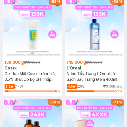
-
53
%
-
50
%
139.000 ₫
145.000 ₫
298.000 ₫
289.000 ₫
Cosrx
L'Oreal
Gel Rửa Mặt Cosrx Tràm Trà,
Nước Tẩy Trang L'Oreal Làm
0.5% BHA Có Độ pH Thấp
Sạch Sâu Trang Điểm 400ml
150ml
(173)
(298)
916/tháng
5.0
4.8
8
%
57
%
-
60
%
-
41
%