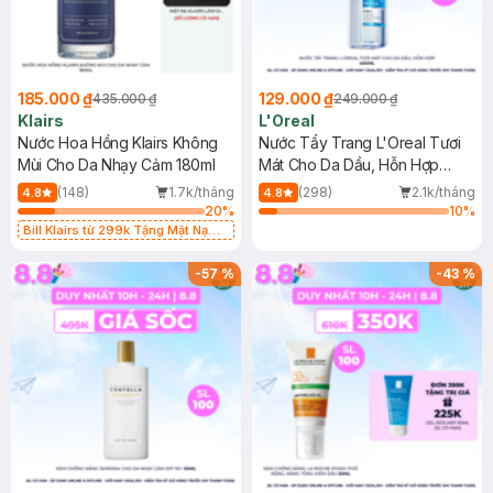
185.000 ₫
129.000 ₫
435.000 ₫
249.000 ₫
Klairs
L'Oreal
Nước Hoa Hồng Klairs Không
Nước Tẩy Trang L'Oreal Tươi
Mùi Cho Da Nhạy Cảm 180ml
Mát Cho Da Dầu, Hỗn Hợp
400ml
(148)
1.7k/tháng
(298)
2.1k/tháng
4.8
4.8
20
%
10
%
Bill Klairs từ 299k Tặng Mặt Nạ
Làm Dịu Da & Kiểm Soát Dầu Nhờn
25ml (SL Có Hạn)
-
57
%
-
43
%