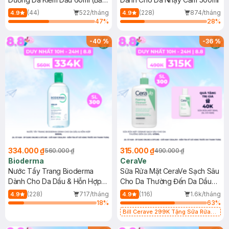
Mới)
(44)
522/tháng
(228)
874/tháng
4.9
4.9
47
%
28
%
-
40
%
-
36
%
334.000 ₫
315.000 ₫
560.000 ₫
490.000 ₫
Bioderma
CeraVe
Nước Tẩy Trang Bioderma
Sữa Rửa Mặt CeraVe Sạch Sâu
Dành Cho Da Dầu & Hỗn Hợp
Cho Da Thường Đến Da Dầu
500ml
473ml
(228)
717/tháng
(116)
1.6k/tháng
4.9
4.9
18
%
63
%
Bill Cerave 299K Tặng Sữa Rửa
Mặt Cerave 30ml (SL có hạn)