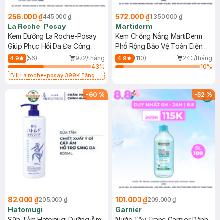
256.000 ₫
572.000 ₫
445.000 ₫
1.350.000 ₫
La Roche-Posay
Martiderm
Kem Dưỡng La Roche-Posay
Kem Chống Nắng MartiDerm
Giúp Phục Hồi Da Đa Công
Phổ Rộng Bảo Vệ Toàn Diện
Dụng 40ml
40ml
(56)
972/tháng
(110)
243/tháng
4.9
4.9
43
%
10
%
Bill La roche-posay 399K Tặng
Gel rửa mặt da dầu nhạy cảm 50ml
(SL có hạn)
-
60
%
-
52
%
82.000 ₫
101.000 ₫
205.000 ₫
209.000 ₫
Hatomugi
Garnier
Sữa Tắm Hatomugi Dưỡng Ẩm
Nước Tẩy Trang Garnier Dành