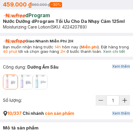
459.000 ₫
660.000 ₫
-
30
%
dProgram
Nước Dưỡng dProgram Tối Ưu Cho Da Nhạy Cảm 125ml
Moisturizing Care Lotion
(SKU:
422420789
)
Giao Nhanh Miễn Phí 2H
Bạn muốn nhận hàng trước
14h
hôm nay (
Miễn phí
). Đặt hàng trong
40 phút
tới và chọn giao hàng
2H
ở bước thanh toán.
Xem chi tiết
Xem thêm
Công dụng
:
Dưỡng Ẩm Sâu
Số lượng:
10/337
Chi nhánh
còn sản phẩm
Xem thêm
Mô tả sản phẩm