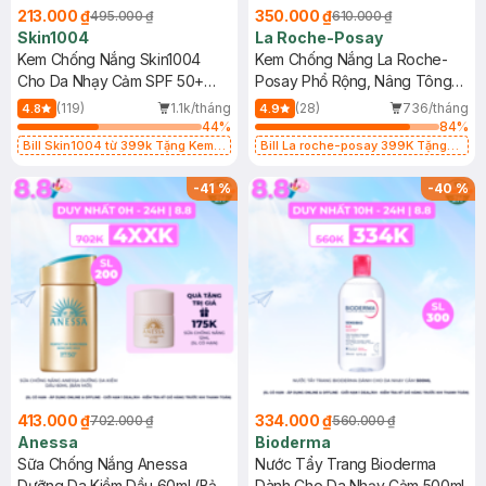
213.000 ₫
350.000 ₫
495.000 ₫
610.000 ₫
Skin1004
La Roche-Posay
Kem Chống Nắng Skin1004
Kem Chống Nắng La Roche-
Cho Da Nhạy Cảm SPF 50+
Posay Phổ Rộng, Nâng Tông
50ml
Kiềm Dầu 50ml
(119)
1.1k/tháng
(28)
736/tháng
4.8
4.9
44
%
84
%
Bill Skin1004 từ 399k Tặng Kem
Bill La roche-posay 399K Tặng
Chống Nắng Cho Da Nhạy Cảm
Gel rửa mặt da dầu nhạy cảm 50ml
SPF 50+ 20ml (SL Có Hạn)
(SL có hạn)
-
41
%
-
40
%
413.000 ₫
334.000 ₫
702.000 ₫
560.000 ₫
Anessa
Bioderma
Sữa Chống Nắng Anessa
Nước Tẩy Trang Bioderma
Dưỡng Da Kiềm Dầu 60ml (Bản
Dành Cho Da Nhạy Cảm 500ml