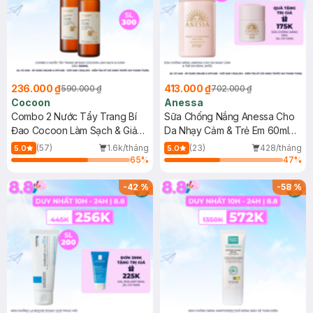
236.000 ₫
413.000 ₫
590.000 ₫
702.000 ₫
Cocoon
Anessa
Combo 2 Nước Tẩy Trang Bí
Sữa Chống Nắng Anessa Cho
Đao Cocoon Làm Sạch & Giảm
Da Nhạy Cảm & Trẻ Em 60ml
Dầu 500ml
(Mới)
(57)
1.6k/tháng
(23)
428/tháng
5.0
5.0
65
%
47
%
-
42
%
-
58
%