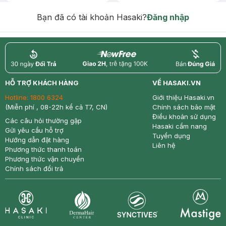
Chống Nắng 7g trị giá 30K (SL có
hạn)
Bạn đã có tài khoản Hasaki?
Đăng nhập
return
nowfree
price
HỖ TRỢ KHÁCH HÀNG
VỀ HASAKI.VN
Hotline:
1800 6324
Giới thiệu Hasaki.vn
(Miễn phí , 08-22h kể cả T7, CN)
Chính sách bảo mật
Điều khoản sử dụng
Các câu hỏi thường gặp
Hasaki cẩm nang
Gửi yêu cầu hỗ trợ
Tuyển dụng
Hướng dẫn đặt hàng
Liên hệ
Phương thức thanh toán
Phương thức vận chuyển
Chính sách đổi trả
Synctives
Clinic
Dermahair
Mastige