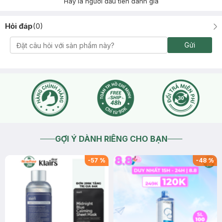
Hãy là người đầu tiên đánh giá
Hỏi đáp
(
0
)
Gửi
GỢI Ý DÀNH RIÊNG CHO BẠN
-
57
%
-
48
%