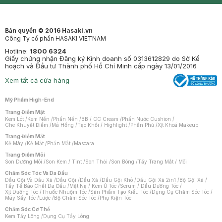
Bản quyền © 2016 Hasaki.vn
Công Ty cổ phần HASAKI VIETNAM
Hotline:
1800 6324
Giấy chứng nhận Đăng ký Kinh doanh số 0313612829 do Sở Kế
hoạch và Đầu tư Thành phố Hồ Chí Minh cấp ngày 13/01/2016
Xem tất cả cửa hàng
Mỹ Phẩm High-End
Trang Điểm Mặt
Kem Lót
/
Kem Nền
/
Phấn Nền
/
BB / CC Cream
/
Phấn Nước Cushion
/
Che Khuyết Điểm
/
Má Hồng
/
Tạo Khối / Highlight
/
Phấn Phủ
/
Xịt Khoá Makeup
Trang Điểm Mắt
Kẻ Mày
/
Kẻ Mắt
/
Phấn Mắt
/
Mascara
Trang Điểm Môi
Son Dưỡng Môi
/
Son Kem / Tint
/
Son Thỏi
/
Son Bóng
/
Tẩy Trang Mắt / Môi
Chăm Sóc Tóc Và Da Đầu
Dầu Gội Và Dầu Xả
/
Dầu Gội
/
Dầu Xả
/
Dầu Gội Khô
/
Dầu Gội Xả 2in1
/
Bộ Gội Xả
/
Tẩy Tế Bào Chết Da Đầu
/
Mặt Nạ / Kem Ủ Tóc
/
Serum / Dầu Dưỡng Tóc
/
Xịt Dưỡng Tóc
/
Thuốc Nhuộm Tóc
/
Sản Phẩm Tạo Kiểu Tóc
/
Dụng Cụ Chăm Sóc Tóc
/
Máy Sấy Tóc
/
Lược
/
Bộ Chăm Sóc Tóc
/
Phụ Kiện Tóc
Chăm Sóc Cơ Thể
Kem Tẩy Lông
/
Dụng Cụ Tẩy Lông