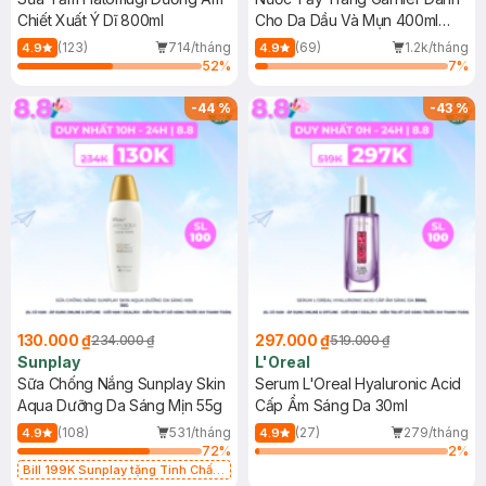
Chiết Xuất Ý Dĩ 800ml
Cho Da Dầu Và Mụn 400ml
(Mới)
(123)
714/tháng
(69)
1.2k/tháng
4.9
4.9
52
%
7
%
-
44
%
-
43
%
130.000 ₫
297.000 ₫
234.000 ₫
519.000 ₫
Sunplay
L'Oreal
Sữa Chống Nắng Sunplay Skin
Serum L'Oreal Hyaluronic Acid
Aqua Dưỡng Da Sáng Mịn 55g
Cấp Ẩm Sáng Da 30ml
(108)
531/tháng
(27)
279/tháng
4.9
4.9
72
%
2
%
Bill 199K Sunplay tặng Tinh Chất