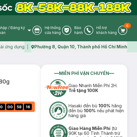
0
nhập
/
Đăng ký
Hệ thống
Bảo
Hỗ trợ
User Icon
Store Icon
Warranty Icon
Phone Icon
Cart I
oản
cửa hàng
hành
khách hàng
ải ứng dụng
Phường 8, Quận 10, Thành phố Hồ Chí Minh
Map icon
MIỄN PHÍ VẬN CHUYỂN
180g
Giao Nhanh Miễn Phí 2H.
Trễ tặng 100K
Hasaki đền bù
100%
hãng
:
:
:
0
00
58
15
đền bù
100%
nếu phát hiện
hàng giả
Giao Hàng Miễn Phí
(từ
90K tại 60 Tỉnh Thành trừ