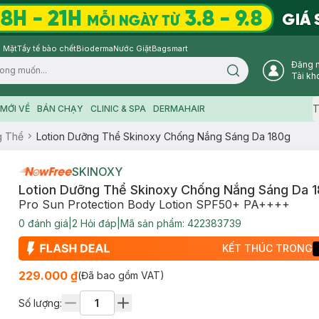
 Mặt
Tẩy tế bào chết
Bioderma
Nước Giặt
Bagsmart
Đăng 
Search icon
Tài kh
T
MỚI VỀ
BÁN CHẠY
CLINIC & SPA
DERMAHAIR
g Thể
Lotion Dưỡng Thể Skinoxy Chống Nắng Sáng Da 180g
SKINOXY
Lotion Dưỡng Thể Skinoxy Chống Nắng Sáng Da 
Pro Sun Protection Body Lotion SPF50+ PA++++
0
đánh giá
|
2
Hỏi đáp
|
Mã sản phẩm:
422383739
KẾT THÚC TRONG
229.000 ₫
(Đã bao gồm VAT)
Số lượng: