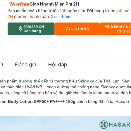
Giao Nhanh Miễn Phí 2H
Bạn muốn nhận hàng trước
10h
ngày mai. Đặt hàng trước
24h
và 
2H
ở bước thanh toán.
Xem thêm
339/339 CN
MUA NGAY N
GIỎ HÀNG
CART PLUS ICON
Còn hàng
Trễ tặng
D
Đánh giá
Hỏi đáp
 sản phẩm
dưỡng thể
đến từ thương hiệu
Skinoxy
của Thái Lan. Sản 
o vệ toàn diện UVA/UVB. Lotion dưỡng thể chống nắng Skinoxy được là
u da, củng cố hàng rào bảo vệ da, giữ cho làn da khỏe mạnh và đàn h
tion Body Lotion SPF50+ PA++++ 180g
chính hãng đã có tại
Hasaki
.