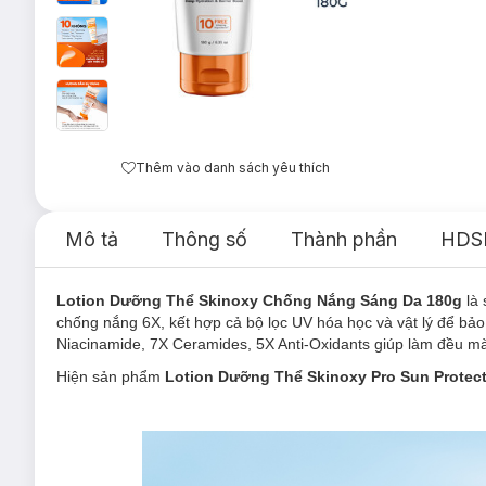
Thêm vào danh sách yêu thích
Mô tả
Thông số
Thành phần
HDS
Lotion Dưỡng Thể Skinoxy Chống Nắng Sáng Da 180g
là
chống nắng 6X, kết hợp cả bộ lọc UV hóa học và vật lý để bả
Niacinamide, 7X Ceramides, 5X Anti-Oxidants giúp làm đều mà
Hiện sản phẩm
Lotion Dưỡng Thể Skinoxy Pro Sun Protec