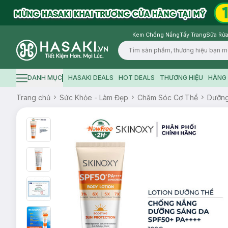
Kem Chống Nắng
Tẩy Trang
Sữa Rửa
Logo
DANH MỤC
HASAKI DEALS
HOT DEALS
THƯƠNG HIỆU
HÀNG 
Hamburger icon
Trang chủ
Sức Khỏe - Làm Đẹp
Chăm Sóc Cơ Thể
Dưỡn