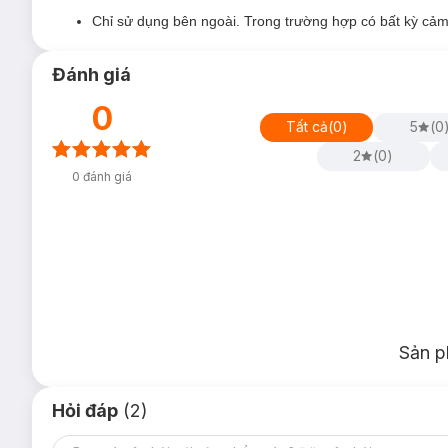
Chỉ sử dụng bên ngoài. Trong trường hợp có bất kỳ cảm 
Đánh giá
0
Tất cả
(
0
)
5
(
0
2
(
0
)
0
đánh giá
Sản p
Hỏi đáp
(2)