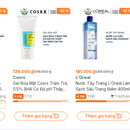
0
%
-
53
%
-
37
139.000 ₫
181.000 ₫
298.000 ₫
289.000 ₫
Cosrx
L'Oreal
h
Gel Rửa Mặt Cosrx Tràm Trà,
Nước Tẩy Trang L'Oreal Là
Da
0.5% BHA Có Độ pH Thấp
Sạch Sâu Trang Điểm 400ml
150ml
háng
(173)
(298)
734/thán
5.0
4.8
87
%
11
%
64
a
Thêm giỏ hàng
Thêm giỏ hàng