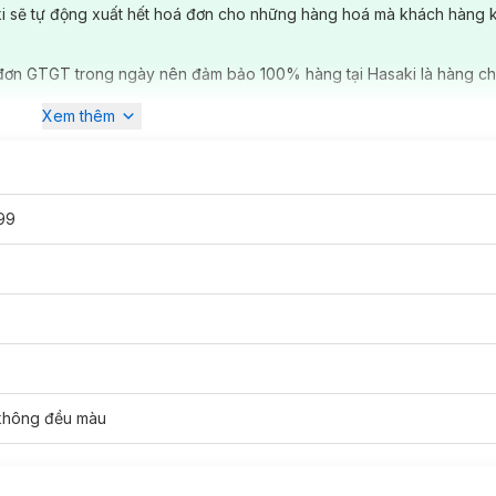
ki sẽ tự động xuất hết hoá đơn cho những hàng hoá mà khách hàng 
đơn GTGT trong ngày nên đảm bảo 100% hàng tại Hasaki là hàng ch
Xem thêm
99
n Body Lotion SPF50+ PA++++ phù hợp với loại da 
 không đều màu
y Pro Sun Protection Body Lotion SPF50+ PA++++:
UVA / UVB và các chất ô nhiễm môi trường, đồng thời cung cấp độ ẩm 