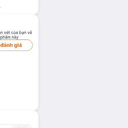
.
ận xét của bạn về
 phẩm này
 đánh giá