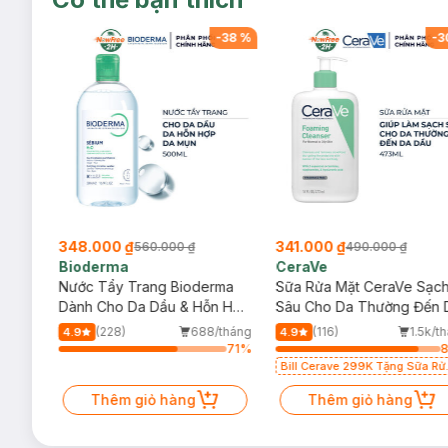
-
38
%
-
38
%
-
3
348.000 ₫
341.000 ₫
560.000 ₫
490.000 ₫
Bioderma
CeraVe
rma
Nước Tẩy Trang Bioderma
Sữa Rửa Mặt CeraVe Sạc
m
Dành Cho Da Dầu & Hỗn Hợp
Sâu Cho Da Thường Đến 
500ml
Dầu 473ml
/tháng
(228)
688/tháng
(116)
1.5k/t
4.9
4.9
71
%
71
%
Bill Cerave 299K Tặng Sữa Rử
Mặt Cerave 30ml (SL có hạn)
Thêm giỏ hàng
Thêm giỏ hàng