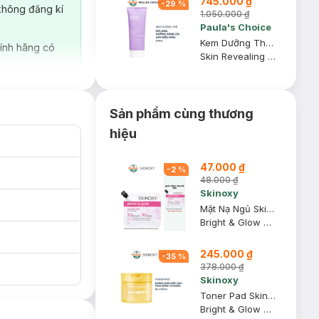
745.000 ₫
-
29
%
không đăng kí
1.050.000 ₫
Paula's Choice
Kem Dưỡng Thể Paula’s Choice 10% AHA Làm Sáng Da 210ml
ính hãng có
Skin Revealing Body Lotion with 10% AHA
Sản phẩm cùng thương
hiệu
47.000 ₫
-
2
%
48.000 ₫
Skinoxy
Mặt Nạ Ngủ Skinoxy Dưỡng Ẩm Và Sáng Da 25g
Bright & Glow Overnight Mask
nào?
245.000 ₫
-
35
%
378.000 ₫
Skinoxy
Toner Pad Skinoxy Dưỡng Sáng Đều Màu 80 Miếng
Bright & Glow Toner Pad
và hiệu quả làm