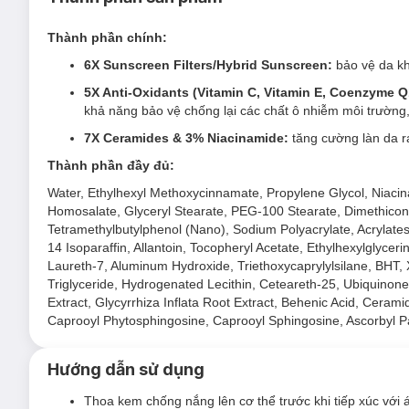
sáng.
Ưu thế nổi bật của Lotion Dưỡng Thể Skinox
Thành phần chính:
6X Sunscreen Filters/Hybrid Sunscreen:
bảo vệ da kh
6X Sunscreen Filters/Hybrid Sunscreen
bảo vệ da khỏ
5X Anti-Oxidants (Vitamin C, Vitamin E, Coenzyme Q10
5X Anti-Oxidants (Vitamin C, Vitamin E, Coenzyme Q10
khả năng bảo vệ chống lại các chất ô nhiễm môi trường
khả năng bảo vệ chống lại các chất ô nhiễm môi trường
7X Ceramides & 3% Niacinamide:
tăng cường làn da r
7X Ceramides & 3% Niacinamide
tăng cường làn da r
Thành phần đầy đủ:
Water, Ethylhexyl Methoxycinnamate, Propylene Glycol, Niaci
Homosalate, Glyceryl Stearate, PEG-100 Stearate, Dimethicone
Tetramethylbutylphenol (Nano), Sodium Polyacrylate, Acrylate
Hướng dẫn bảo quản Lotion Dưỡng Thể Skino
14 Isoparaffin, Allantoin, Tocopheryl Acetate, Ethylhexylglyce
Laureth-7, Aluminum Hydroxide, Triethoxycaprylylsilane, BHT, 
Nơi khô ráo thoáng mát.
Triglyceride, Hydrogenated Lecithin, Ceteareth-25, Ubiquinone,
Extract, Glycyrrhiza Inflata Root Extract, Behenic Acid, Ce
Tránh ánh nắng trực tiếp, nơi có nhiệt độ cao hoặc ẩm ư
Caprooyl Phytosphingosine, Caprooyl Sphingosine, Ascorbyl Palm
Đậy nắp kín sau khi sử dụng.
Hướng dẫn sử dụng
Thoa kem chống nắng lên cơ thể trước khi tiếp xúc với 