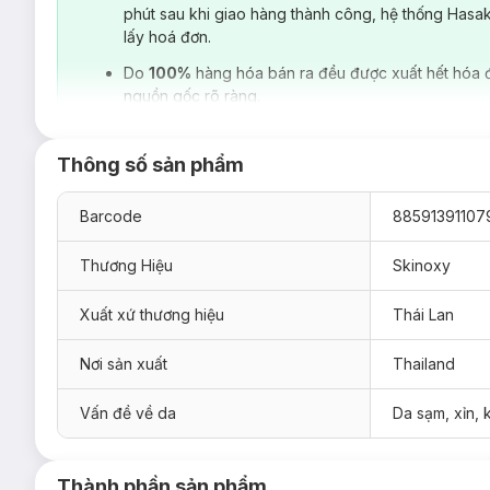
phút sau khi giao hàng thành công, hệ thống Hasa
lấy hoá đơn.
Do
100%
hàng hóa bán ra đều được xuất hết hóa 
nguồn gốc rõ ràng.
Thông số sản phẩm
Barcode
88591391107
Thương Hiệu
Skinoxy
Xuất xứ thương hiệu
Thái Lan
Nơi sản xuất
Thailand
Lotion Dưỡng Thể Skinoxy Pro Sun Protectio
Vấn đề về da
Da sạm, xỉn,
Sản phẩm thích hợp cho mọi loại da.
Đối tượng sử dụng Lotion Dưỡng Thể Skinox
Lý tưởng cho những người muốn bảo vệ làn da khỏi tia 
Thành phần sản phẩm