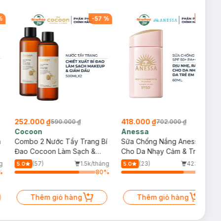
%
-
57
%
-
40
%
252.000 ₫
418.000 ₫
590.000 ₫
702.000 ₫
Cocoon
Anessa
m
Combo 2 Nước Tẩy Trang Bí
Sữa Chống Nắng Anessa
Đao Cocoon Làm Sạch &
Cho Da Nhạy Cảm & Trẻ Em
Giảm Dầu 500ml
60ml (Mới)
g
(57)
1.5k/tháng
(23)
423/tháng
5.0
5.0
%
80
%
77
%
Thêm giỏ hàng
Thêm giỏ hàng