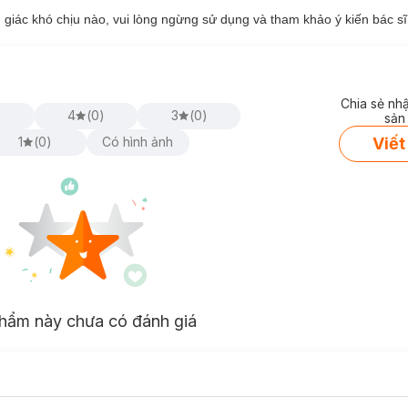
giác khó chịu nào, vui lòng ngừng sử dụng và tham khảo ý kiến bác sĩ
Chia sẻ nh
)
4
(
0
)
3
(
0
)
sản
Viết
1
(
0
)
Có hình ảnh
hẩm này chưa có đánh giá