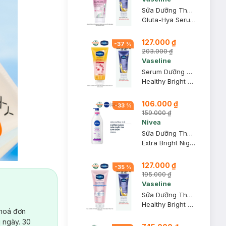
Sữa Dưỡng Thể Vaseline Sáng Da Chuyên Sâu Ban Đêm 300ml (Mới)
Gluta-Hya Serum Burst Lotion Dewy Radiance
127.000 ₫
-
37
%
203.000 ₫
Vaseline
Serum Dưỡng Thể Vaseline Chống Nắng Sáng Da 300ml (Mới)
Healthy Bright Daily Protection & Brightening Serum SPF 50+ PA++++
106.000 ₫
-
33
%
159.000 ₫
Nivea
Sữa Dưỡng Thể Nivea Sáng Da Ban Đêm 350ml
Extra Bright Night Nourish Body Lotion
127.000 ₫
-
35
%
195.000 ₫
Vaseline
Sữa Dưỡng Thể Vaseline Gluta-Hya Nâng Tông Tức Thì 300ml
Healthy Bright Gluta-Hya Body Tone-Up UV Lotion
 hoá đơn
 ngày. 30