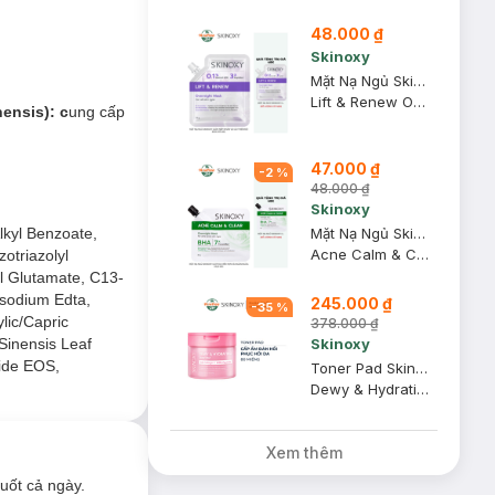
48.000 ₫
Skinoxy
Mặt Nạ Ngủ Skinoxy Giảm Nếp Nhăn Và Cải Thiện Độ Đàn Hồi 25g
Lift & Renew Overnight Mask
nensis): c
ung cấp
inensis)
cung cấp
47.000 ₫
-
2
%
48.000 ₫
Skinoxy
lkyl Benzoate,
Mặt Nạ Ngủ Skinoxy Giúp Da Mềm Mịn Và Ngăn Ngừa Mụn 25g
Acne Calm & Clear Overnight Mask
otriazolyl
yl Glutamate, C13-
:
isodium Edta,
245.000 ₫
-
35
%
lic/Capric
378.000 ₫
Skinoxy
 Sinensis Leaf
mide EOS,
Toner Pad Skinoxy Cấp Ẩm Đàn Hồi 80 Miếng
Dewy & Hydrating Toner Pad
Xem thêm
uốt cả ngày.