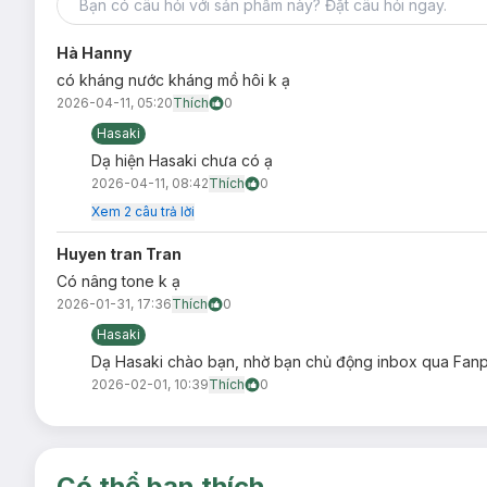
Hà Hanny
có kháng nước kháng mồ hôi k ạ
2026-04-11, 05:20
Thích
0
Hasaki
Dạ hiện Hasaki chưa có ạ
2026-04-11, 08:42
Thích
0
Xem
2
câu trả lời
Huyen tran Tran
Có nâng tone k ạ
2026-01-31, 17:36
Thích
0
Hasaki
Dạ Hasaki chào bạn, nhờ bạn chủ động inbox qua Fanpa
2026-02-01, 10:39
Thích
0
Có thể bạn thích