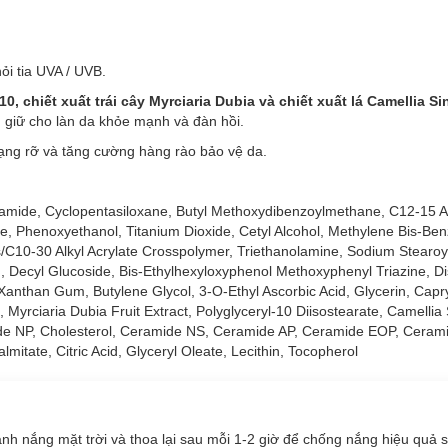
y Pro Sun Protection Body Lotion SPF50+ PA++++:
ỏi tia UVA / UVB.
i tia UVA / UVB.
, chiết xuất trái cây Myrciaria Dubia và chiết xuất lá Camellia Si
, chiết xuất trái cây Myrciaria Dubia và chiết xuất lá Camellia S
, giữ cho làn da khỏe mạnh và đàn hồi.
, giữ cho làn da khỏe mạnh và đàn hồi.
ạng rỡ và tăng cường hàng rào bảo vệ da.
ạng rỡ và tăng cường hàng rào bảo vệ da.
namide, Cyclopentasiloxane, Butyl Methoxydibenzoylmethane, C12-15 A
, Phenoxyethanol, Titanium Dioxide, Cetyl Alcohol, Methylene Bis-Benz
s/C10-30 Alkyl Acrylate Crosspolymer, Triethanolamine, Sodium Stearo
xy Pro Sun Protection Body Lotion SPF50+ PA++++
rin, Decyl Glucoside, Bis-Ethylhexyloxyphenol Methoxyphenyl Triazine, D
Xanthan Gum, Butylene Glycol, 3-O-Ethyl Ascorbic Acid, Glycerin, Capry
 Myrciaria Dubia Fruit Extract, Polyglyceryl-10 Diisostearate, Camellia
ramide NP, Cholesterol, Ceramide NS, Ceramide AP, Ceramide EOP, Cera
ớt.
itate, Citric Acid, Glyceryl Oleate, Lecithin, Tocopherol
ánh nắng mặt trời và thoa lại sau mỗi 1-2 giờ để chống nắng hiệu quả s