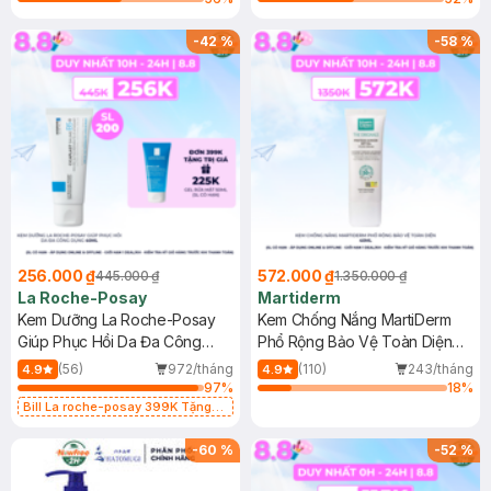
-
42
%
-
58
%
256.000 ₫
572.000 ₫
445.000 ₫
1.350.000 ₫
La Roche-Posay
Martiderm
Kem Dưỡng La Roche-Posay
Kem Chống Nắng MartiDerm
Giúp Phục Hồi Da Đa Công
Phổ Rộng Bảo Vệ Toàn Diện
Dụng 40ml
40ml
(56)
972/tháng
(110)
243/tháng
4.9
4.9
97
%
18
%
Bill La roche-posay 399K Tặng
Gel rửa mặt da dầu nhạy cảm 50ml
(SL có hạn)
-
60
%
-
52
%