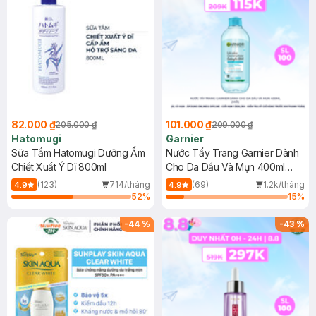
82.000 ₫
101.000 ₫
205.000 ₫
209.000 ₫
Hatomugi
Garnier
Sữa Tắm Hatomugi Dưỡng Ẩm
Nước Tẩy Trang Garnier Dành
Chiết Xuất Ý Dĩ 800ml
Cho Da Dầu Và Mụn 400ml
(Mới)
(123)
714/tháng
(69)
1.2k/tháng
4.9
4.9
52
%
15
%
-
44
%
-
43
%