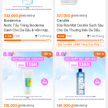
332.000 ₫
327.000 ₫
560.000 ₫
490.000 ₫
Bioderma
CeraVe
Nước Tẩy Trang Bioderma
Sữa Rửa Mặt CeraVe Sạch Sâu
Dành Cho Da Dầu & Hỗn Hợp
Cho Da Thường Đến Da Dầu
500ml
473ml
(228)
721/tháng
(116)
1.6k/tháng
4.9
4.9
41
%
44
%
Bill Cerave 299K Tặng Sữa Rửa
Mặt Cerave 30ml (SL có hạn)
-
55
%
-
50
%
135.000 ₫
145.000 ₫
298.000 ₫
289.000 ₫