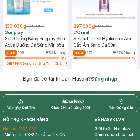
130.000 ₫
297.000 ₫
234.000 ₫
519.000 ₫
Sunplay
L'Oreal
Sữa Chống Nắng Sunplay Skin
Serum L'Oreal Hyaluronic Acid
Aqua Dưỡng Da Sáng Mịn 55g
Cấp Ẩm Sáng Da 30ml
(108)
531/tháng
(27)
279/tháng
4.9
4.9
20
%
6
%
Bill 199K Sunplay tặng Tinh Chất
Chống Nắng 7g trị giá 30K (SL có
hạn)
Bạn đã có tài khoản Hasaki?
Đăng nhập
return
nowfree
price
HỖ TRỢ KHÁCH HÀNG
VỀ HASAKI.VN
Hotline:
1800 6324
Giới thiệu Hasaki.vn
(Miễn phí , 08-22h kể cả T7, CN)
Chính sách bảo mật