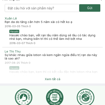
Gửi
Xuân Lê
Rạn da do tăng cân hơn 5 năm xài có hết ko ạ
2018-03-05
Thích
0
Hasaki
Hasaki chào bạn, vết rạn lâu năm dùng sẽ lâu có tác dụng
nhé bạn, nhưng kiên trì thì có thể làm mờ bớt nha
2018-03-07
Thích
0
Le Thi Thu
Sự khác nhau giữa lotion và kem ngăn ngừa điều trị rạn da này
là sao ah?
2017-08-25
Thích
0
Hasaki
Hasaki chào bạn, kem thì có kết cấu đặc hơn lotion nha bạn
2017-08-25
Thích
0
Xem tất cả