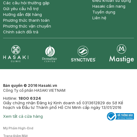
Điều khoản sử dụng
Các câu hỏi thường gặp
Hasaki cẩm nang
Gửi yêu cầu hỗ trợ
Tuyển dụng
Hướng dẫn đặt hàng
Liên hệ
Phương thức thanh toán
Phương thức vận chuyển
Chính sách đổi trả
Synctives
Clinic
Dermahair
Mastige
Bản quyền © 2016 Hasaki.vn
Công Ty cổ phần HASAKI VIETNAM
Hotline:
1800 6324
Giấy chứng nhận Đăng ký Kinh doanh số 0313612829 do Sở Kế
hoạch và Đầu tư Thành phố Hồ Chí Minh cấp ngày 13/01/2016
Xem tất cả cửa hàng
Mỹ Phẩm High-End
Trang Điểm Mặt