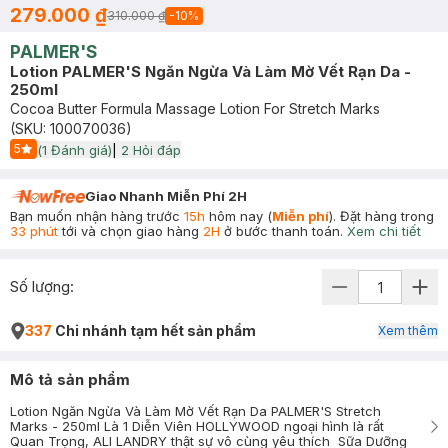
279.000 ₫
310.000 ₫
-
10
%
PALMER'S
Lotion PALMER'S Ngăn Ngừa Và Làm Mờ Vết Rạn Da -
250ml
Cocoa Butter Formula Massage Lotion For Stretch Marks
(SKU:
100070036
)
5
(
1
Đánh giá)
|
2
Hỏi đáp
Start Icon
Giao Nhanh Miễn Phí 2H
Bạn muốn nhận hàng trước
15h
hôm nay (
Miễn phí
). Đặt hàng trong
33 phút
tới và chọn giao hàng
2H
ở bước thanh toán.
Xem chi tiết
Số lượng:
337
Chi nhánh tạm hết sản phẩm
Xem thêm
Mô tả sản phẩm
Lotion Ngăn Ngừa Và Làm Mờ Vết Rạn Da PALMER'S Stretch
Marks - 250ml Là 1 Diễn Viên HOLLYWOOD ngoại hình là rất
Quan Trọng, ALI LANDRY thật sự vô cùng yêu thích Sữa Dưỡng