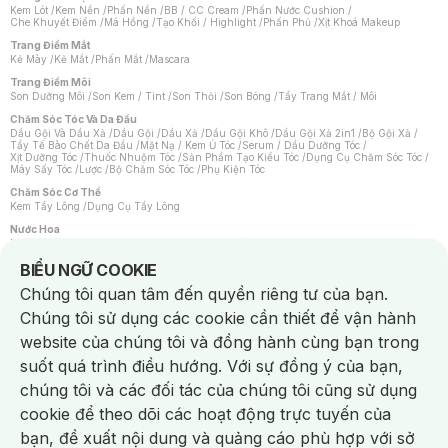
Kem Lót
/
Kem Nền
/
Phấn Nền
/
BB / CC Cream
/
Phấn Nước Cushion
/
Che Khuyết Điểm
/
Má Hồng
/
Tạo Khối / Highlight
/
Phấn Phủ
/
Xịt Khoá Makeup
Trang Điểm Mắt
Kẻ Mày
/
Kẻ Mắt
/
Phấn Mắt
/
Mascara
Trang Điểm Môi
Son Dưỡng Môi
/
Son Kem / Tint
/
Son Thỏi
/
Son Bóng
/
Tẩy Trang Mắt / Môi
Chăm Sóc Tóc Và Da Đầu
Dầu Gội Và Dầu Xả
/
Dầu Gội
/
Dầu Xả
/
Dầu Gội Khô
/
Dầu Gội Xả 2in1
/
Bộ Gội Xả
/
Tẩy Tế Bào Chết Da Đầu
/
Mặt Nạ / Kem Ủ Tóc
/
Serum / Dầu Dưỡng Tóc
/
Xịt Dưỡng Tóc
/
Thuốc Nhuộm Tóc
/
Sản Phẩm Tạo Kiểu Tóc
/
Dụng Cụ Chăm Sóc Tóc
/
Máy Sấy Tóc
/
Lược
/
Bộ Chăm Sóc Tóc
/
Phụ Kiện Tóc
Chăm Sóc Cơ Thể
Kem Tẩy Lông
/
Dụng Cụ Tẩy Lông
Nước Hoa
Nước Hoa Nữ
/
Nước Hoa Nam
/
Nước Hoa Cao Cấp
/
Xịt Thơm Toàn Thân
/
Nước Hoa Vùng Kín
Notice about cookies usage
BIỂU NGỮ COOKIE
Chăm Sóc Cá Nhân
Chúng tôi quan tâm đến quyền riêng tư của bạn.
Chống Muỗi
/
Khẩu Trang
/
Máy Massage
/
Mặt Nạ Xông Hơi
/
Nước Rửa Tay
/
Sản Phẩm Chăm Sóc Khác
/
Bàn Chải Đánh Răng
/
Bàn Chải Điện
/
Chúng tôi sử dụng các cookie cần thiết để vận hành
Hỗ Trợ Trắng Răng
/
Kem Đánh Răng
/
Máy Tăm Nước
/
Nước Súc Miệng
/
Tăm / Chỉ Nha Khoa
/
Xịt Thơm Miệng
/
Dung Dịch Vệ Sinh
/
Dưỡng Vùng Kín
/
website của chúng tôi và đồng hành cùng bạn trong
Khăn Ướt Vệ Sinh Vùng Kín
/
Băng Vệ Sinh
/
Tampon
/
Bọt Cạo Râu
/
Dao Cạo Râu
/
Máy Cạo Râu
suốt quá trình điều hướng. Với sự đồng ý của bạn,
Vấn Đề Về Da
chúng tôi và các đối tác của chúng tôi cũng sử dụng
Da Dầu / Lỗ Chân Lông To
/
Da Khô / Mất Nước
/
Da Lão Hóa
/
Da Mụn
/
Da Nhạy Cảm / Kích Ứng
/
Da Xỉn Màu
/
Thâm / Nám / Tàn Nhang
/
cookie để theo dõi các hoạt động trực tuyến của
Quầng Thâm & Bọng Mắt
/
Sẹo
/
Viêm Da Cơ Địa
bạn, đề xuất nội dung và quảng cáo phù hợp với sở
Dụng Cụ / Phụ Kiện Chăm Sóc Da