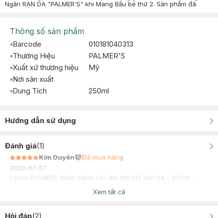
Ngăn RẠN DA "PALMER'S" khi Mang Bầu bé thứ 2. Sản phẩm đã
Thông số sản phẩm
Barcode
010181040313
Thương Hiệu
PALMER'S
Xuất xứ thương hiệu
Mỹ
Nơi sản xuất
Dung Tích
250ml
Hướng dẫn sử dụng
Đánh giá
(
1
)
Kim Duyên
Đã mua hàng
2020-07-07
Lotion PALMERS Ngăn Ngừa Và Làm Mờ Vết Rạn Da - 250ml ,
hàng rất ok tốt, giá hợp lý
Xem tất cả
Hỏi đáp
(
2
)