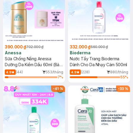
390.000 ₫
332.000 ₫
702.000 ₫
560.000 ₫
Anessa
Bioderma
Sữa Chống Nắng Anessa
Nước Tẩy Trang Bioderma
Dưỡng Da Kiềm Dầu 60ml (Bản
Dành Cho Da Nhạy Cảm 500ml
Mới)
(44)
553/tháng
(228)
880/tháng
4.9
4.9
7
%
55
%
-
41
%
-
33
%