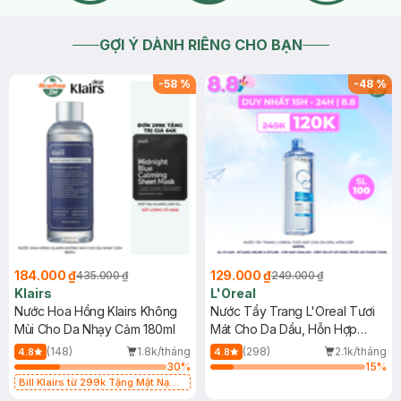
GỢI Ý DÀNH RIÊNG CHO BẠN
-
58
%
-
48
%
184.000 ₫
129.000 ₫
435.000 ₫
249.000 ₫
Klairs
L'Oreal
Nước Hoa Hồng Klairs Không
Nước Tẩy Trang L'Oreal Tươi
Mùi Cho Da Nhạy Cảm 180ml
Mát Cho Da Dầu, Hỗn Hợp
400ml
(148)
1.8k/tháng
(298)
2.1k/tháng
4.8
4.8
30
%
15
%
Bill Klairs từ 299k Tặng Mặt Nạ
Làm Dịu Da & Kiểm Soát Dầu Nhờn