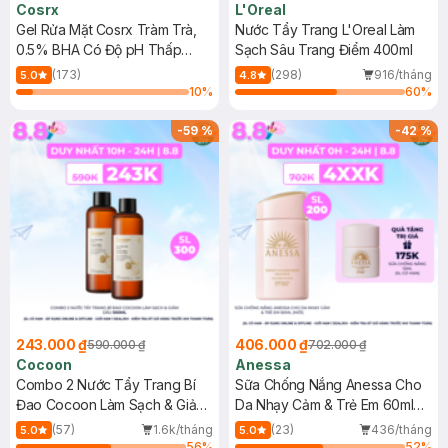
Cosrx
L'Oreal
Gel Rửa Mặt Cosrx Tràm Trà,
Nước Tẩy Trang L'Oreal Làm
0.5% BHA Có Độ pH Thấp
Sạch Sâu Trang Điểm 400ml
150ml
(173)
(298)
916/tháng
5.0
4.8
10
%
60
%
-
59
%
-
42
%
243.000 ₫
406.000 ₫
590.000 ₫
702.000 ₫
Cocoon
Anessa
Combo 2 Nước Tẩy Trang Bí
Sữa Chống Nắng Anessa Cho
Đao Cocoon Làm Sạch & Giảm
Da Nhạy Cảm & Trẻ Em 60ml
Dầu 500ml
(Mới)
(57)
1.6k/tháng
(23)
436/tháng
5.0
5.0
56
%
52
%