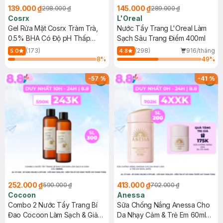
139.000 ₫
145.000 ₫
298.000 ₫
289.000 ₫
Cosrx
L'Oreal
Gel Rửa Mặt Cosrx Tràm Trà,
Nước Tẩy Trang L'Oreal Làm
0.5% BHA Có Độ pH Thấp
Sạch Sâu Trang Điểm 400ml
150ml
(173)
(298)
916/tháng
5.0
4.8
8
%
49
%
-
57
%
-
41
%
252.000 ₫
413.000 ₫
590.000 ₫
702.000 ₫
Cocoon
Anessa
Combo 2 Nước Tẩy Trang Bí
Sữa Chống Nắng Anessa Cho
Đao Cocoon Làm Sạch & Giảm
Da Nhạy Cảm & Trẻ Em 60ml