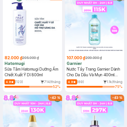
82.000 ₫
107.000 ₫
205.000 ₫
209.000 ₫
Hatomugi
Garnier
Sữa Tắm Hatomugi Dưỡng Ẩm
Nước Tẩy Trang Garnier Dành
Chiết Xuất Ý Dĩ 800ml
Cho Da Dầu Và Mụn 400ml
(Mới)
(123)
714/tháng
(69)
1.1k/tháng
4.9
4.9
52
%
75
%
-
42
%
-
43
%