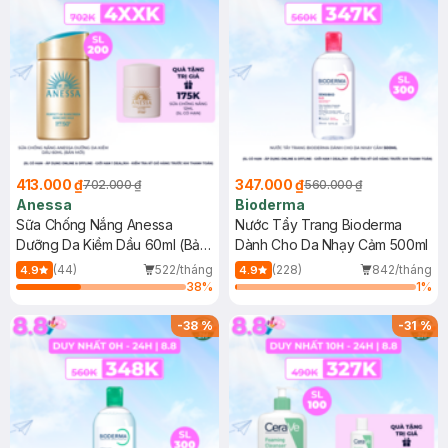
413.000 ₫
347.000 ₫
702.000 ₫
560.000 ₫
Anessa
Bioderma
Sữa Chống Nắng Anessa
Nước Tẩy Trang Bioderma
Dưỡng Da Kiềm Dầu 60ml (Bản
Dành Cho Da Nhạy Cảm 500ml
Mới)
(44)
522/tháng
(228)
842/tháng
4.9
4.9
38
%
1
%
-
38
%
-
31
%