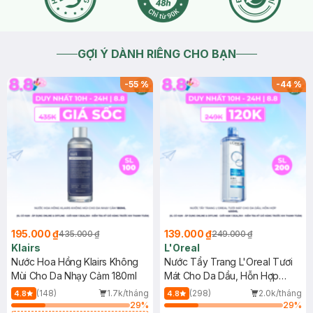
GỢI Ý DÀNH RIÊNG CHO BẠN
-
55
%
-
44
%
195.000 ₫
139.000 ₫
435.000 ₫
249.000 ₫
Klairs
L'Oreal
Nước Hoa Hồng Klairs Không
Nước Tẩy Trang L'Oreal Tươi
Mùi Cho Da Nhạy Cảm 180ml
Mát Cho Da Dầu, Hỗn Hợp
400ml
(148)
1.7k/tháng
(298)
2.0k/tháng
4.8
4.8
29
%
29
%