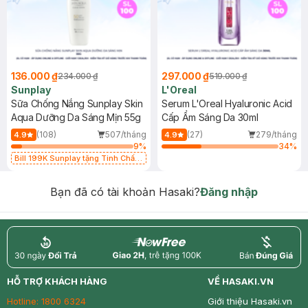
136.000 ₫
297.000 ₫
234.000 ₫
519.000 ₫
Sunplay
L'Oreal
Sữa Chống Nắng Sunplay Skin
Serum L'Oreal Hyaluronic Acid
Aqua Dưỡng Da Sáng Mịn 55g
Cấp Ẩm Sáng Da 30ml
(108)
507/tháng
(27)
279/tháng
4.9
4.9
9
%
34
%
Bill 199K Sunplay tặng Tinh Chất
Chống Nắng 7g trị giá 30K (SL có
hạn)
Bạn đã có tài khoản Hasaki?
Đăng nhập
return
nowfree
price
HỖ TRỢ KHÁCH HÀNG
VỀ HASAKI.VN
Hotline:
1800 6324
Giới thiệu Hasaki.vn