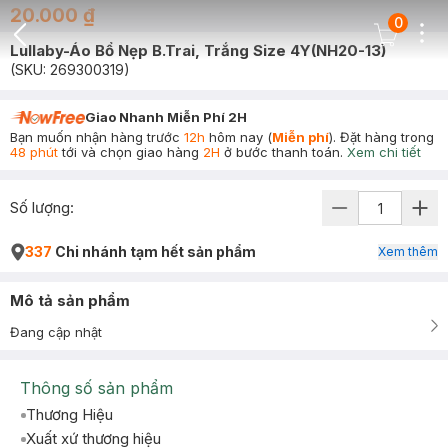
20.000 ₫
0
Dots
Cart Icon
Lullaby-Áo Bổ Nẹp B.Trai, Trắng Size 4Y(NH20-13)
Back Icon
(SKU:
269300319
)
Giao Nhanh Miễn Phí 2H
Bạn muốn nhận hàng trước
12h
hôm nay (
Miễn phí
). Đặt hàng trong
48 phút
tới và chọn giao hàng
2H
ở bước thanh toán.
Xem chi tiết
Số lượng:
337
Chi nhánh tạm hết sản phẩm
Xem thêm
Mô tả sản phẩm
Đang cập nhật
Thông số sản phẩm
Thương Hiệu
Xuất xứ thương hiệu