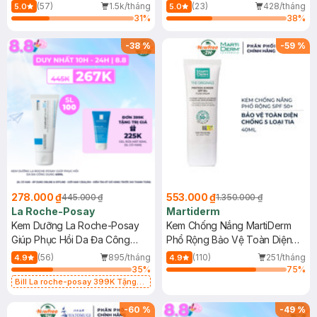
Dầu 500ml
(Mới)
(57)
1.5k/tháng
(23)
428/tháng
5.0
5.0
31
%
38
%
-
38
%
-
59
%
278.000 ₫
553.000 ₫
445.000 ₫
1.350.000 ₫
La Roche-Posay
Martiderm
Kem Dưỡng La Roche-Posay
Kem Chống Nắng MartiDerm
Giúp Phục Hồi Da Đa Công
Phổ Rộng Bảo Vệ Toàn Diện
Dụng 40ml
40ml
(56)
895/tháng
(110)
251/tháng
4.9
4.9
35
%
75
%
Bill La roche-posay 399K Tặng
Gel rửa mặt da dầu nhạy cảm 50ml
(SL có hạn)
-
60
%
-
49
%