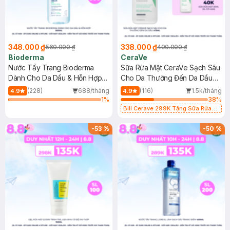
348.000 ₫
338.000 ₫
560.000 ₫
490.000 ₫
Bioderma
CeraVe
Nước Tẩy Trang Bioderma
Sữa Rửa Mặt CeraVe Sạch Sâu
Dành Cho Da Dầu & Hỗn Hợp
Cho Da Thường Đến Da Dầu
500ml
473ml
(228)
688/tháng
(116)
1.5k/tháng
4.9
4.9
1
%
38
%
Bill Cerave 299K Tặng Sữa Rửa
Mặt Cerave 30ml (SL có hạn)
-
53
%
-
50
%