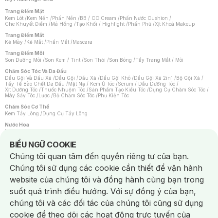
Trang Điểm Mặt
Kem Lót
/
Kem Nền
/
Phấn Nền
/
BB / CC Cream
/
Phấn Nước Cushion
/
Che Khuyết Điểm
/
Má Hồng
/
Tạo Khối / Highlight
/
Phấn Phủ
/
Xịt Khoá Makeup
Trang Điểm Mắt
Kẻ Mày
/
Kẻ Mắt
/
Phấn Mắt
/
Mascara
Trang Điểm Môi
Son Dưỡng Môi
/
Son Kem / Tint
/
Son Thỏi
/
Son Bóng
/
Tẩy Trang Mắt / Môi
Chăm Sóc Tóc Và Da Đầu
Dầu Gội Và Dầu Xả
/
Dầu Gội
/
Dầu Xả
/
Dầu Gội Khô
/
Dầu Gội Xả 2in1
/
Bộ Gội Xả
/
Tẩy Tế Bào Chết Da Đầu
/
Mặt Nạ / Kem Ủ Tóc
/
Serum / Dầu Dưỡng Tóc
/
Xịt Dưỡng Tóc
/
Thuốc Nhuộm Tóc
/
Sản Phẩm Tạo Kiểu Tóc
/
Dụng Cụ Chăm Sóc Tóc
/
Máy Sấy Tóc
/
Lược
/
Bộ Chăm Sóc Tóc
/
Phụ Kiện Tóc
Chăm Sóc Cơ Thể
Kem Tẩy Lông
/
Dụng Cụ Tẩy Lông
Nước Hoa
Nước Hoa Nữ
/
Nước Hoa Nam
/
Nước Hoa Cao Cấp
/
Xịt Thơm Toàn Thân
/
Nước Hoa Vùng Kín
Notice about cookies usage
BIỂU NGỮ COOKIE
Chăm Sóc Cá Nhân
Chúng tôi quan tâm đến quyền riêng tư của bạn.
Chống Muỗi
/
Khẩu Trang
/
Máy Massage
/
Mặt Nạ Xông Hơi
/
Nước Rửa Tay
/
Sản Phẩm Chăm Sóc Khác
/
Bàn Chải Đánh Răng
/
Bàn Chải Điện
/
Chúng tôi sử dụng các cookie cần thiết để vận hành
Hỗ Trợ Trắng Răng
/
Kem Đánh Răng
/
Máy Tăm Nước
/
Nước Súc Miệng
/
Tăm / Chỉ Nha Khoa
/
Xịt Thơm Miệng
/
Dung Dịch Vệ Sinh
/
Dưỡng Vùng Kín
/
website của chúng tôi và đồng hành cùng bạn trong
Khăn Ướt Vệ Sinh Vùng Kín
/
Băng Vệ Sinh
/
Tampon
/
Bọt Cạo Râu
/
Dao Cạo Râu
/
Máy Cạo Râu
suốt quá trình điều hướng. Với sự đồng ý của bạn,
Vấn Đề Về Da
chúng tôi và các đối tác của chúng tôi cũng sử dụng
Da Dầu / Lỗ Chân Lông To
/
Da Khô / Mất Nước
/
Da Lão Hóa
/
Da Mụn
/
Da Nhạy Cảm / Kích Ứng
/
Da Xỉn Màu
/
Thâm / Nám / Tàn Nhang
/
cookie để theo dõi các hoạt động trực tuyến của
Quầng Thâm & Bọng Mắt
/
Sẹo
/
Viêm Da Cơ Địa