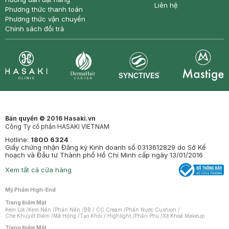
Liên hệ
Phương thức thanh toán
Phương thức vận chuyển
Chính sách đổi trả
Synctives
Clinic
Dermahair
Mastige
Bản quyền © 2016 Hasaki.vn
Công Ty cổ phần HASAKI VIETNAM
Hotline:
1800 6324
Giấy chứng nhận Đăng ký Kinh doanh số 0313612829 do Sở Kế
hoạch và Đầu tư Thành phố Hồ Chí Minh cấp ngày 13/01/2016
Xem tất cả cửa hàng
Mỹ Phẩm High-End
Trang Điểm Mặt
Kem Lót
/
Kem Nền
/
Phấn Nền
/
BB / CC Cream
/
Phấn Nước Cushion
/
Che Khuyết Điểm
/
Má Hồng
/
Tạo Khối / Highlight
/
Phấn Phủ
/
Xịt Khoá Makeup
Trang Điểm Mắt