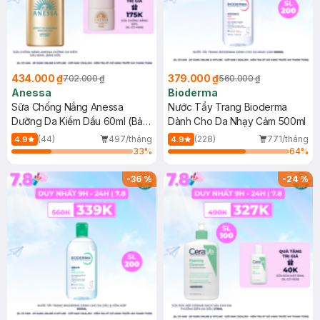
434.000 ₫
379.000 ₫
702.000 ₫
560.000 ₫
Anessa
Bioderma
Sữa Chống Nắng Anessa
Nước Tẩy Trang Bioderma
Dưỡng Da Kiềm Dầu 60ml (Bản
Dành Cho Da Nhạy Cảm 500ml
Mới)
(44)
497/tháng
(228)
771/tháng
4.9
4.9
33
%
64
%
-
36
%
-
24
%