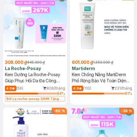
308.000 ₫
601.000 ₫
445.000 ₫
1.350.000 ₫
La Roche-Posay
Martiderm
Kem Dưỡng La Roche-Posay
Kem Chống Nắng MartiDerm
Giúp Phục Hồi Da Đa Công
Phổ Rộng Bảo Vệ Toàn Diện
Dụng 40ml
40ml
(56)
808/tháng
(110)
231/tháng
4.9
4.9
64
%
61
%
Bill La roche-posay 399K Tặng
Gel rửa mặt da dầu nhạy cảm 50ml
(SL có hạn)
-
60
%
-
38
%