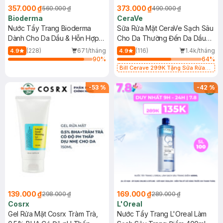
357.000 ₫
373.000 ₫
560.000 ₫
490.000 ₫
Bioderma
CeraVe
Nước Tẩy Trang Bioderma
Sữa Rửa Mặt CeraVe Sạch Sâu
Dành Cho Da Dầu & Hỗn Hợp
Cho Da Thường Đến Da Dầu
500ml
473ml
(228)
671/tháng
(116)
1.4k/tháng
4.9
4.9
90
%
64
%
Bill Cerave 299K Tặng Sữa Rửa
Mặt Cerave 30ml (SL có hạn)
-
53
%
-
42
%
139.000 ₫
169.000 ₫
298.000 ₫
289.000 ₫
Cosrx
L'Oreal
Gel Rửa Mặt Cosrx Tràm Trà,
Nước Tẩy Trang L'Oreal Làm