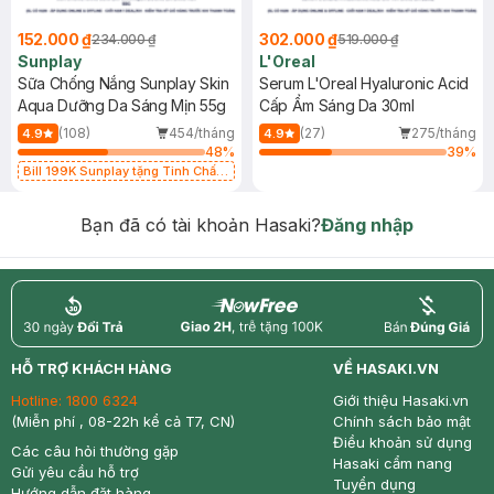
152.000 ₫
302.000 ₫
234.000 ₫
519.000 ₫
Sunplay
L'Oreal
Sữa Chống Nắng Sunplay Skin
Serum L'Oreal Hyaluronic Acid
Aqua Dưỡng Da Sáng Mịn 55g
Cấp Ẩm Sáng Da 30ml
(108)
454/tháng
(27)
275/tháng
4.9
4.9
48
%
39
%
Bill 199K Sunplay tặng Tinh Chất
Chống Nắng 7g trị giá 30K (SL có
hạn)
Bạn đã có tài khoản Hasaki?
Đăng nhập
return
nowfree
price
HỖ TRỢ KHÁCH HÀNG
VỀ HASAKI.VN
Hotline:
1800 6324
Giới thiệu Hasaki.vn
(Miễn phí , 08-22h kể cả T7, CN)
Chính sách bảo mật
Điều khoản sử dụng
Các câu hỏi thường gặp
Hasaki cẩm nang
Gửi yêu cầu hỗ trợ
Tuyển dụng
Hướng dẫn đặt hàng