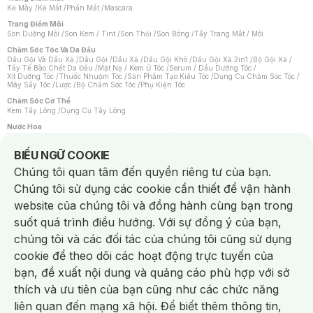
Kẻ Mày
/
Kẻ Mắt
/
Phấn Mắt
/
Mascara
Trang Điểm Môi
Son Dưỡng Môi
/
Son Kem / Tint
/
Son Thỏi
/
Son Bóng
/
Tẩy Trang Mắt / Môi
Chăm Sóc Tóc Và Da Đầu
Dầu Gội Và Dầu Xả
/
Dầu Gội
/
Dầu Xả
/
Dầu Gội Khô
/
Dầu Gội Xả 2in1
/
Bộ Gội Xả
/
Tẩy Tế Bào Chết Da Đầu
/
Mặt Nạ / Kem Ủ Tóc
/
Serum / Dầu Dưỡng Tóc
/
Xịt Dưỡng Tóc
/
Thuốc Nhuộm Tóc
/
Sản Phẩm Tạo Kiểu Tóc
/
Dụng Cụ Chăm Sóc Tóc
/
Máy Sấy Tóc
/
Lược
/
Bộ Chăm Sóc Tóc
/
Phụ Kiện Tóc
Chăm Sóc Cơ Thể
Kem Tẩy Lông
/
Dụng Cụ Tẩy Lông
Nước Hoa
Nước Hoa Nữ
/
Nước Hoa Nam
/
Nước Hoa Cao Cấp
/
Xịt Thơm Toàn Thân
/
Nước Hoa Vùng Kín
Notice about cookies usage
BIỂU NGỮ COOKIE
Chăm Sóc Cá Nhân
Chúng tôi quan tâm đến quyền riêng tư của bạn.
Chống Muỗi
/
Khẩu Trang
/
Máy Massage
/
Mặt Nạ Xông Hơi
/
Nước Rửa Tay
/
Sản Phẩm Chăm Sóc Khác
/
Bàn Chải Đánh Răng
/
Bàn Chải Điện
/
Chúng tôi sử dụng các cookie cần thiết để vận hành
Hỗ Trợ Trắng Răng
/
Kem Đánh Răng
/
Máy Tăm Nước
/
Nước Súc Miệng
/
Tăm / Chỉ Nha Khoa
/
Xịt Thơm Miệng
/
Dung Dịch Vệ Sinh
/
Dưỡng Vùng Kín
/
website của chúng tôi và đồng hành cùng bạn trong
Khăn Ướt Vệ Sinh Vùng Kín
/
Băng Vệ Sinh
/
Tampon
/
Bọt Cạo Râu
/
Dao Cạo Râu
/
Máy Cạo Râu
suốt quá trình điều hướng. Với sự đồng ý của bạn,
Vấn Đề Về Da
chúng tôi và các đối tác của chúng tôi cũng sử dụng
Da Dầu / Lỗ Chân Lông To
/
Da Khô / Mất Nước
/
Da Lão Hóa
/
Da Mụn
/
Da Nhạy Cảm / Kích Ứng
/
Da Xỉn Màu
/
Thâm / Nám / Tàn Nhang
/
cookie để theo dõi các hoạt động trực tuyến của
Quầng Thâm & Bọng Mắt
/
Sẹo
/
Viêm Da Cơ Địa
bạn, đề xuất nội dung và quảng cáo phù hợp với sở
Dụng Cụ / Phụ Kiện Chăm Sóc Da
Chat i
Bông Tẩy Trang
/
Khăn Lau Mặt Khô
/
Dụng Cụ / Máy Rửa Mặt
/
Máy Chăm Sóc Da
/
thích và ưu tiên của bạn cũng như các chức năng
Dụng Cụ Chăm Sóc Khác
liên quan đến mạng xã hội. Để biết thêm thông tin,