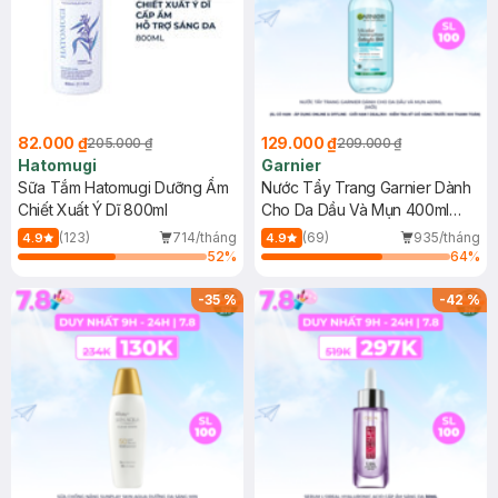
82.000 ₫
129.000 ₫
205.000 ₫
209.000 ₫
Hatomugi
Garnier
Sữa Tắm Hatomugi Dưỡng Ẩm
Nước Tẩy Trang Garnier Dành
Chiết Xuất Ý Dĩ 800ml
Cho Da Dầu Và Mụn 400ml
(Mới)
(123)
714/tháng
(69)
935/tháng
4.9
4.9
52
%
64
%
-
35
%
-
42
%