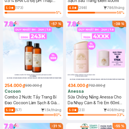
0.5% BHA Có Độ pH Thấp
Sạch Sâu Trang Điểm 400ml
150ml
(173)
(298)
786/tháng
5.0
4.8
5
%
56
%
-
57
%
-
38
%
254.000 ₫
434.000 ₫
590.000 ₫
702.000 ₫
Cocoon
Anessa
Combo 2 Nước Tẩy Trang Bí
Sữa Chống Nắng Anessa Cho
Đao Cocoon Làm Sạch & Giảm
Da Nhạy Cảm & Trẻ Em 60ml
Dầu 500ml
(Mới)
(57)
1.5k/tháng
(23)
408/tháng
5.0
5.0
80
%
33
%
-
31
%
-
55
%