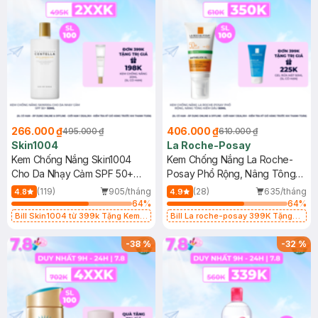
266.000 ₫
406.000 ₫
495.000 ₫
610.000 ₫
Skin1004
La Roche-Posay
Kem Chống Nắng Skin1004
Kem Chống Nắng La Roche-
Cho Da Nhạy Cảm SPF 50+
Posay Phổ Rộng, Nâng Tông
50ml
Kiềm Dầu 50ml
(119)
905/tháng
(28)
635/tháng
4.8
4.9
64
%
64
%
Bill Skin1004 từ 399k Tặng Kem
Bill La roche-posay 399K Tặng
Chống Nắng Cho Da Nhạy Cảm
Gel rửa mặt da dầu nhạy cảm 50ml
SPF 50+ 20ml (SL Có Hạn)
(SL có hạn)
-
38
%
-
32
%