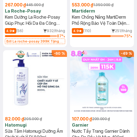
267.000 ₫
553.000 ₫
445.000 ₫
1.350.000 ₫
La Roche-Posay
Martiderm
Kem Dưỡng La Roche-Posay
Kem Chống Nắng MartiDerm
Giúp Phục Hồi Da Đa Công
Phổ Rộng Bảo Vệ Toàn Diện
Dụng 40ml
40ml
(56)
932/tháng
(110)
251/tháng
4.9
4.9
87
%
75
%
Bill La roche-posay 399K Tặng
Gel rửa mặt da dầu nhạy cảm 50ml
(SL có hạn)
-
60
%
-
49
%
82.000 ₫
107.000 ₫
205.000 ₫
209.000 ₫
Hatomugi
Garnier
Sữa Tắm Hatomugi Dưỡng Ẩm
Nước Tẩy Trang Garnier Dành