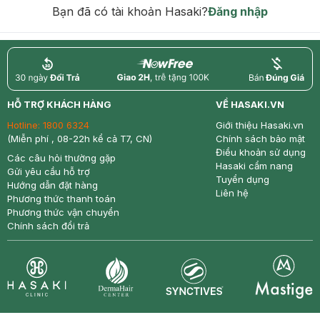
Bạn đã có tài khoản Hasaki?
Đăng nhập
return
nowfree
price
HỖ TRỢ KHÁCH HÀNG
VỀ HASAKI.VN
Hotline:
1800 6324
Giới thiệu Hasaki.vn
(Miễn phí , 08-22h kể cả T7, CN)
Chính sách bảo mật
Điều khoản sử dụng
Các câu hỏi thường gặp
Hasaki cẩm nang
Gửi yêu cầu hỗ trợ
Tuyển dụng
Hướng dẫn đặt hàng
Liên hệ
Phương thức thanh toán
Phương thức vận chuyển
Chính sách đổi trả
Synctives
Clinic
Dermahair
Mastige