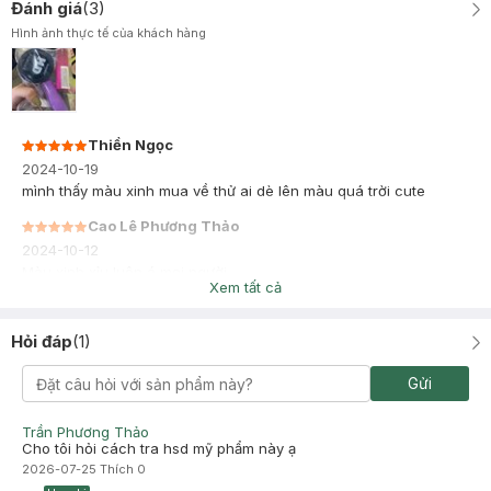
Đánh giá
(
3
)
Hình ảnh thực tế của khách hàng
Thiền Ngọc
2024-10-19
mình thấy màu xinh mua về thử ai dè lên màu quá trời cute
Cao Lê Phương Thảo
2024-10-12
Màu xinh xỉu luôn á mọi người
Xem tất cả
Hỏi đáp
(
1
)
Gửi
Trần Phương Thảo
Cho tôi hỏi cách tra hsd mỹ phẩm này ạ
2026-07-25
Thích
0