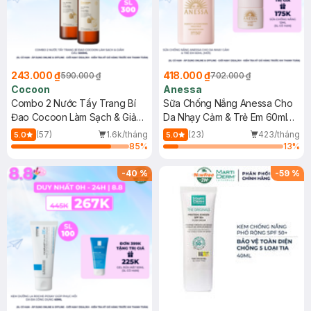
243.000 ₫
418.000 ₫
590.000 ₫
702.000 ₫
Cocoon
Anessa
Combo 2 Nước Tẩy Trang Bí
Sữa Chống Nắng Anessa Cho
Đao Cocoon Làm Sạch & Giảm
Da Nhạy Cảm & Trẻ Em 60ml
Dầu 500ml
(Mới)
(57)
1.6k/tháng
(23)
423/tháng
5.0
5.0
85
%
13
%
-
40
%
-
59
%