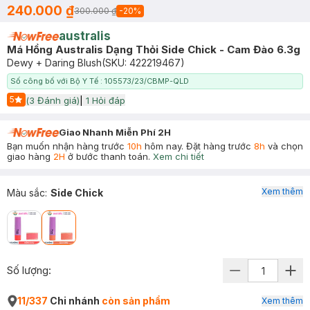
240.000 ₫
300.000 ₫
-
20
%
australis
Má Hồng Australis Dạng Thỏi Side Chick - Cam Đào 6.3g
Dewy + Daring Blush
(SKU:
422219467
)
Số công bố với Bộ Y Tế : 105573/23/CBMP-QLD
5
(
3
Đánh giá)
|
1
Hỏi đáp
Start Icon
Giao Nhanh Miễn Phí 2H
Bạn muốn nhận hàng trước
10h
hôm nay. Đặt hàng trước
8h
và chọn
giao hàng
2H
ở bước thanh toán.
Xem chi tiết
Xem thêm
Màu sắc
:
Side Chick
Số lượng:
11/337
Chi nhánh
còn sản phẩm
Xem thêm