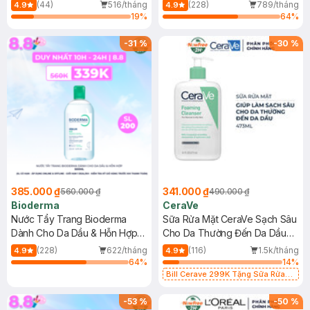
Mới)
(44)
516/tháng
(228)
789/tháng
4.9
4.9
19
%
64
%
-
31
%
-
30
%
385.000 ₫
341.000 ₫
560.000 ₫
490.000 ₫
Bioderma
CeraVe
Nước Tẩy Trang Bioderma
Sữa Rửa Mặt CeraVe Sạch Sâu
Dành Cho Da Dầu & Hỗn Hợp
Cho Da Thường Đến Da Dầu
500ml
473ml
(228)
622/tháng
(116)
1.5k/tháng
4.9
4.9
64
%
14
%
Bill Cerave 299K Tặng Sữa Rửa
Mặt Cerave 30ml (SL có hạn)
-
53
%
-
50
%