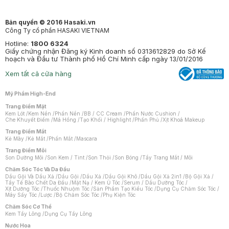
Bản quyền © 2016 Hasaki.vn
Công Ty cổ phần HASAKI VIETNAM
Hotline:
1800 6324
Giấy chứng nhận Đăng ký Kinh doanh số 0313612829 do Sở Kế
hoạch và Đầu tư Thành phố Hồ Chí Minh cấp ngày 13/01/2016
Xem tất cả cửa hàng
Mỹ Phẩm High-End
Trang Điểm Mặt
Kem Lót
/
Kem Nền
/
Phấn Nền
/
BB / CC Cream
/
Phấn Nước Cushion
/
Che Khuyết Điểm
/
Má Hồng
/
Tạo Khối / Highlight
/
Phấn Phủ
/
Xịt Khoá Makeup
Trang Điểm Mắt
Kẻ Mày
/
Kẻ Mắt
/
Phấn Mắt
/
Mascara
Trang Điểm Môi
Son Dưỡng Môi
/
Son Kem / Tint
/
Son Thỏi
/
Son Bóng
/
Tẩy Trang Mắt / Môi
Chăm Sóc Tóc Và Da Đầu
Dầu Gội Và Dầu Xả
/
Dầu Gội
/
Dầu Xả
/
Dầu Gội Khô
/
Dầu Gội Xả 2in1
/
Bộ Gội Xả
/
Tẩy Tế Bào Chết Da Đầu
/
Mặt Nạ / Kem Ủ Tóc
/
Serum / Dầu Dưỡng Tóc
/
Xịt Dưỡng Tóc
/
Thuốc Nhuộm Tóc
/
Sản Phẩm Tạo Kiểu Tóc
/
Dụng Cụ Chăm Sóc Tóc
/
Máy Sấy Tóc
/
Lược
/
Bộ Chăm Sóc Tóc
/
Phụ Kiện Tóc
Chăm Sóc Cơ Thể
Kem Tẩy Lông
/
Dụng Cụ Tẩy Lông
Nước Hoa