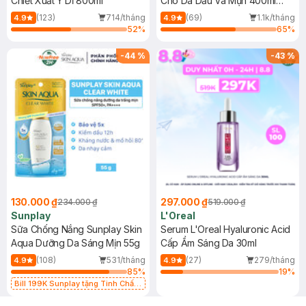
Chiết Xuất Ý Dĩ 800ml
Cho Da Dầu Và Mụn 400ml
(Mới)
(123)
714/tháng
(69)
1.1k/tháng
4.9
4.9
52
%
65
%
-
44
%
-
43
%
130.000 ₫
297.000 ₫
234.000 ₫
519.000 ₫
Sunplay
L'Oreal
Sữa Chống Nắng Sunplay Skin
Serum L'Oreal Hyaluronic Acid
Aqua Dưỡng Da Sáng Mịn 55g
Cấp Ẩm Sáng Da 30ml
(108)
531/tháng
(27)
279/tháng
4.9
4.9
85
%
19
%
Bill 199K Sunplay tặng Tinh Chất
Chống Nắng 7g trị giá 30K (SL có
hạn)