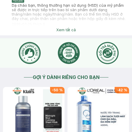
Hasaki
Dạ chào bạn, thông thường hạn sử dụng (HSD) của mỹ phẩm
sẽ được in trực tiếp trên bao bì sản phẩm dưới dạng
tháng/năm hoặc ngày/tháng/năm. Bạn có thể tìm thấy HSD ở
đáy chai, phần thân sản phẩm hoặc trên hộp giấy đi kèm nhé.
2026-07-25
Thích
0
Xem tất cả
GỢI Ý DÀNH RIÊNG CHO BẠN
-
50
%
-
42
%