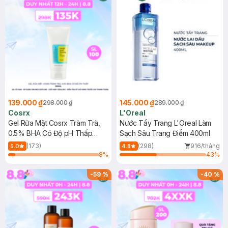
139.000 ₫
145.000 ₫
298.000 ₫
289.000 ₫
Cosrx
L'Oreal
Gel Rửa Mặt Cosrx Tràm Trà,
Nước Tẩy Trang L'Oreal Làm
0.5% BHA Có Độ pH Thấp
Sạch Sâu Trang Điểm 400ml
150ml
(173)
(298)
916/tháng
5.0
4.8
8
%
43
%
-
59
%
-
40
%