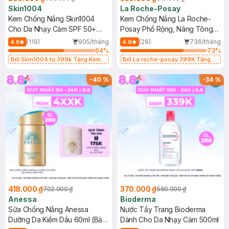
Skin1004
La Roche-Posay
Kem Chống Nắng Skin1004
Kem Chống Nắng La Roche-
Cho Da Nhạy Cảm SPF 50+
Posay Phổ Rộng, Nâng Tông
50ml
Kiềm Dầu 50ml
(119)
905/tháng
(28)
736/tháng
4.8
4.9
64
%
73
%
Bill Skin1004 từ 399k Tặng Kem
Bill La roche-posay 399K Tặng
Chống Nắng Cho Da Nhạy Cảm
Gel rửa mặt da dầu nhạy cảm 50ml
SPF 50+ 20ml (SL Có Hạn)
(SL có hạn)
-
40
%
-
34
%
418.000 ₫
370.000 ₫
702.000 ₫
560.000 ₫
Anessa
Bioderma
Sữa Chống Nắng Anessa
Nước Tẩy Trang Bioderma
Dưỡng Da Kiềm Dầu 60ml (Bản
Dành Cho Da Nhạy Cảm 500ml