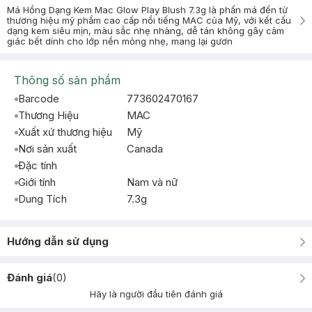
Má Hồng Dạng Kem Mac Glow Play Blush 7.3g là phấn má đến từ
thương hiệu mỹ phẩm cao cấp nổi tiếng MAC của Mỹ, với kết cấu
dạng kem siêu mịn, màu sắc nhẹ nhàng, dễ tán không gây cảm
giác bết dính cho lớp nền mỏng nhẹ, mang lại gươn
Thông số sản phẩm
Barcode
773602470167
Thương Hiệu
MAC
Xuất xứ thương hiệu
Mỹ
Nơi sản xuất
Canada
Đặc tính
Giới tính
Nam và nữ
Dung Tích
7.3g
Hướng dẫn sử dụng
Đánh giá
(
0
)
Hãy là người đầu tiên đánh giá