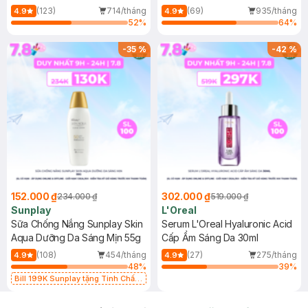
(Mới)
(123)
714/tháng
(69)
935/tháng
4.9
4.9
52
%
64
%
-
35
%
-
42
%
152.000 ₫
302.000 ₫
234.000 ₫
519.000 ₫
Sunplay
L'Oreal
Sữa Chống Nắng Sunplay Skin
Serum L'Oreal Hyaluronic Acid
Aqua Dưỡng Da Sáng Mịn 55g
Cấp Ẩm Sáng Da 30ml
(108)
454/tháng
(27)
275/tháng
4.9
4.9
48
%
39
%
Bill 199K Sunplay tặng Tinh Chất
Chống Nắng 7g trị giá 30K (SL có
hạn)