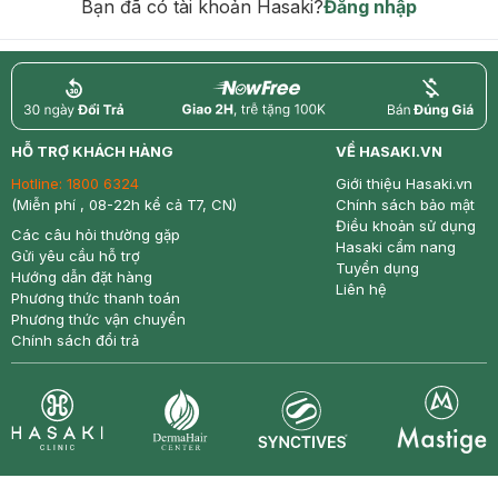
Bạn đã có tài khoản Hasaki?
Đăng nhập
return
nowfree
price
HỖ TRỢ KHÁCH HÀNG
VỀ HASAKI.VN
Hotline:
1800 6324
Giới thiệu Hasaki.vn
(Miễn phí , 08-22h kể cả T7, CN)
Chính sách bảo mật
Điều khoản sử dụng
Các câu hỏi thường gặp
Hasaki cẩm nang
Gửi yêu cầu hỗ trợ
Tuyển dụng
Hướng dẫn đặt hàng
Liên hệ
Phương thức thanh toán
Phương thức vận chuyển
Chính sách đổi trả
Synctives
Clinic
Dermahair
Mastige