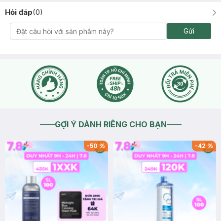
Hỏi đáp
(
0
)
Gửi
GỢI Ý DÀNH RIÊNG CHO BẠN
-
50
%
-
42
%