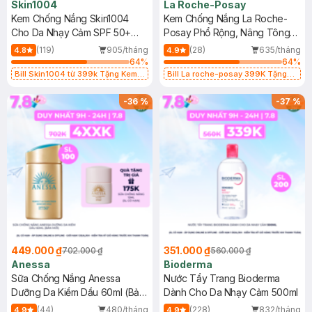
Skin1004
La Roche-Posay
Kem Chống Nắng Skin1004
Kem Chống Nắng La Roche-
Cho Da Nhạy Cảm SPF 50+
Posay Phổ Rộng, Nâng Tông
50ml
Kiềm Dầu 50ml
(119)
905/tháng
(28)
635/tháng
4.8
4.9
64
%
64
%
Bill Skin1004 từ 399k Tặng Kem
Bill La roche-posay 399K Tặng
Chống Nắng Cho Da Nhạy Cảm
Gel rửa mặt da dầu nhạy cảm 50ml
SPF 50+ 20ml (SL Có Hạn)
(SL có hạn)
-
36
%
-
37
%
449.000 ₫
351.000 ₫
702.000 ₫
560.000 ₫
Anessa
Bioderma
Sữa Chống Nắng Anessa
Nước Tẩy Trang Bioderma
Dưỡng Da Kiềm Dầu 60ml (Bản
Dành Cho Da Nhạy Cảm 500ml
Mới)
(44)
480/tháng
(228)
832/tháng
4.9
4.9