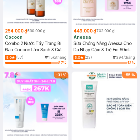
254.000 ₫
449.000 ₫
590.000 ₫
702.000 ₫
Cocoon
Anessa
Combo 2 Nước Tẩy Trang Bí
Sữa Chống Nắng Anessa Cho
Đao Cocoon Làm Sạch & Giảm
Da Nhạy Cảm & Trẻ Em 60ml
Dầu 500ml
(Mới)
(57)
1.5k/tháng
(23)
394/tháng
5.0
5.0
87
%
13
%
-
31
%
-
55
%