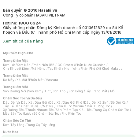
Bản quyền © 2016 Hasaki.vn
Công Ty cổ phần HASAKI VIETNAM
Hotline:
1800 6324
Giấy chứng nhận Đăng ký Kinh doanh số 0313612829 do Sở Kế
hoạch và Đầu tư Thành phố Hồ Chí Minh cấp ngày 13/01/2016
Xem tất cả cửa hàng
Mỹ Phẩm High-End
Trang Điểm Mặt
Kem Lót
/
Kem Nền
/
Phấn Nền
/
BB / CC Cream
/
Phấn Nước Cushion
/
Che Khuyết Điểm
/
Má Hồng
/
Tạo Khối / Highlight
/
Phấn Phủ
/
Xịt Khoá Makeup
Trang Điểm Mắt
Kẻ Mày
/
Kẻ Mắt
/
Phấn Mắt
/
Mascara
Trang Điểm Môi
Son Dưỡng Môi
/
Son Kem / Tint
/
Son Thỏi
/
Son Bóng
/
Tẩy Trang Mắt / Môi
Chăm Sóc Tóc Và Da Đầu
Dầu Gội Và Dầu Xả
/
Dầu Gội
/
Dầu Xả
/
Dầu Gội Khô
/
Dầu Gội Xả 2in1
/
Bộ Gội Xả
/
Tẩy Tế Bào Chết Da Đầu
/
Mặt Nạ / Kem Ủ Tóc
/
Serum / Dầu Dưỡng Tóc
/
Xịt Dưỡng Tóc
/
Thuốc Nhuộm Tóc
/
Sản Phẩm Tạo Kiểu Tóc
/
Dụng Cụ Chăm Sóc Tóc
/
Máy Sấy Tóc
/
Lược
/
Bộ Chăm Sóc Tóc
/
Phụ Kiện Tóc
Chăm Sóc Cơ Thể
Kem Tẩy Lông
/
Dụng Cụ Tẩy Lông
Nước Hoa
Nước Hoa Nữ
/
Nước Hoa Nam
/
Nước Hoa Cao Cấp
/
Xịt Thơm Toàn Thân
/