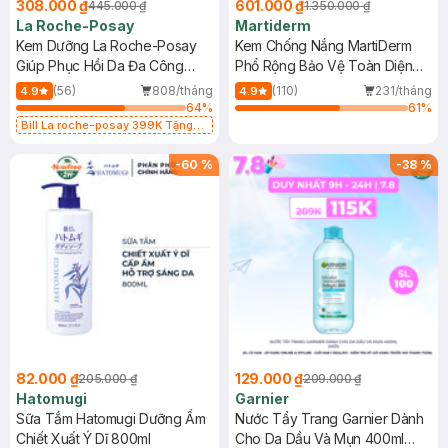
308.000 ₫
601.000 ₫
445.000 ₫
1.350.000 ₫
La Roche-Posay
Martiderm
Kem Dưỡng La Roche-Posay
Kem Chống Nắng MartiDerm
Giúp Phục Hồi Da Đa Công
Phổ Rộng Bảo Vệ Toàn Diện
Dụng 40ml
40ml
(56)
808/tháng
(110)
231/tháng
4.9
4.9
64
%
61
%
Bill La roche-posay 399K Tặng
Gel rửa mặt da dầu nhạy cảm 50ml
(SL có hạn)
-
60
%
-
38
%
82.000 ₫
129.000 ₫
205.000 ₫
209.000 ₫
Hatomugi
Garnier
Sữa Tắm Hatomugi Dưỡng Ẩm
Nước Tẩy Trang Garnier Dành
Chiết Xuất Ý Dĩ 800ml
Cho Da Dầu Và Mụn 400ml