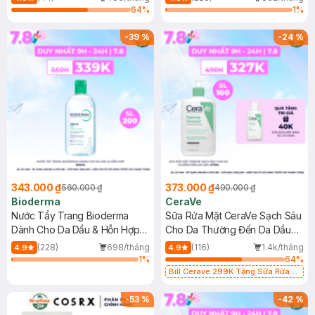
64
%
1
%
-
39
%
-
24
%
343.000 ₫
373.000 ₫
560.000 ₫
490.000 ₫
Bioderma
CeraVe
Nước Tẩy Trang Bioderma
Sữa Rửa Mặt CeraVe Sạch Sâu
Dành Cho Da Dầu & Hỗn Hợp
Cho Da Thường Đến Da Dầu
500ml
473ml
(228)
698/tháng
(116)
1.4k/tháng
4.9
4.9
1
%
64
%
Bill Cerave 299K Tặng Sữa Rửa
Mặt Cerave 30ml (SL có hạn)
-
53
%
-
42
%