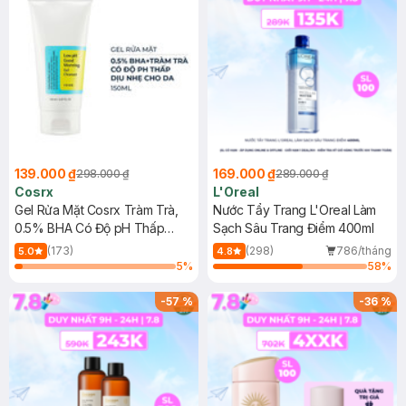
139.000 ₫
169.000 ₫
298.000 ₫
289.000 ₫
Cosrx
L'Oreal
Gel Rửa Mặt Cosrx Tràm Trà,
Nước Tẩy Trang L'Oreal Làm
0.5% BHA Có Độ pH Thấp
Sạch Sâu Trang Điểm 400ml
150ml
(173)
(298)
786/tháng
5.0
4.8
5
%
58
%
-
57
%
-
36
%