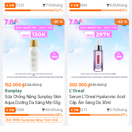
(Mới)
(123)
714/tháng
(69)
935/tháng
4.9
4.9
52
%
64
%
-
35
%
-
42
%
152.000 ₫
302.000 ₫
234.000 ₫
519.000 ₫
Sunplay
L'Oreal
Sữa Chống Nắng Sunplay Skin
Serum L'Oreal Hyaluronic Acid
Aqua Dưỡng Da Sáng Mịn 55g
Cấp Ẩm Sáng Da 30ml
(108)
454/tháng
(27)
275/tháng
4.9
4.9
48
%
41
%
Bill 199K Sunplay tặng Tinh Chất
Chống Nắng 7g trị giá 30K (SL có
hạn)