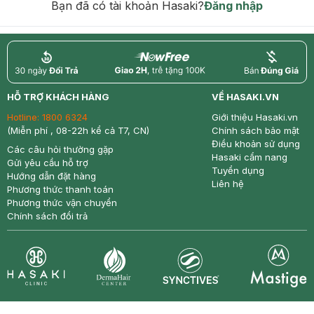
Bạn đã có tài khoản Hasaki?
Đăng nhập
return
nowfree
price
HỖ TRỢ KHÁCH HÀNG
VỀ HASAKI.VN
Hotline:
1800 6324
Giới thiệu Hasaki.vn
(Miễn phí , 08-22h kể cả T7, CN)
Chính sách bảo mật
Điều khoản sử dụng
Các câu hỏi thường gặp
Hasaki cẩm nang
Gửi yêu cầu hỗ trợ
Tuyển dụng
Hướng dẫn đặt hàng
Liên hệ
Phương thức thanh toán
Phương thức vận chuyển
Chính sách đổi trả
Synctives
Clinic
Dermahair
Mastige