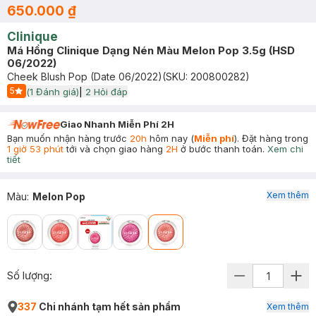
650.000 ₫
Clinique
Má Hồng Clinique Dạng Nén Màu Melon Pop 3.5g (HSD
06/2022)
Cheek Blush Pop (Date 06/2022)
(SKU:
200800282
)
5
(
1
Đánh giá)
|
2
Hỏi đáp
Start Icon
Giao Nhanh Miễn Phí 2H
Bạn muốn nhận hàng trước
20h
hôm nay (
Miễn phí
). Đặt hàng trong
1 giờ 53 phút
tới và chọn giao hàng
2H
ở bước thanh toán.
Xem chi
tiết
Xem thêm
Màu
:
Melon Pop
Số lượng:
337
Chi nhánh tạm hết sản phẩm
Xem thêm