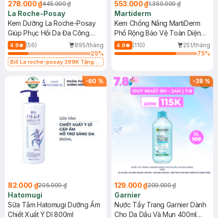
278.000 ₫
553.000 ₫
445.000 ₫
1.350.000 ₫
La Roche-Posay
Martiderm
Kem Dưỡng La Roche-Posay
Kem Chống Nắng MartiDerm
Giúp Phục Hồi Da Đa Công
Phổ Rộng Bảo Vệ Toàn Diện
Dụng 40ml
40ml
(56)
895/tháng
(110)
251/tháng
4.9
4.9
25
%
75
%
Bill La roche-posay 399K Tặng
Gel rửa mặt da dầu nhạy cảm 50ml
(SL có hạn)
-
60
%
-
38
%
82.000 ₫
129.000 ₫
205.000 ₫
209.000 ₫
Hatomugi
Garnier
Sữa Tắm Hatomugi Dưỡng Ẩm
Nước Tẩy Trang Garnier Dành
Chiết Xuất Ý Dĩ 800ml
Cho Da Dầu Và Mụn 400ml