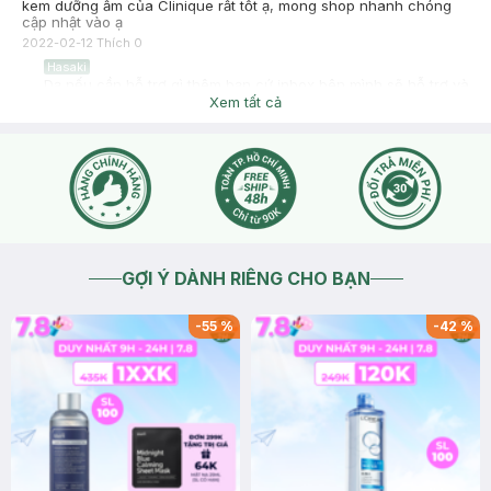
kem dưỡng ẩm của Clinique rất tốt ạ, mong shop nhanh chóng
cập nhật vào ạ
2022-02-12
Thích
0
Hasaki
Dạ nếu cần hỗ trợ gì thêm bạn cứ inbox bên mình sẽ hỗ trợ và
tư vấn cho bạn ngay nhé <3 Cảm ơn bạn nhiều!
Xem tất cả
2022-02-12
Thích
0
GỢI Ý DÀNH RIÊNG CHO BẠN
-
55
%
-
42
%