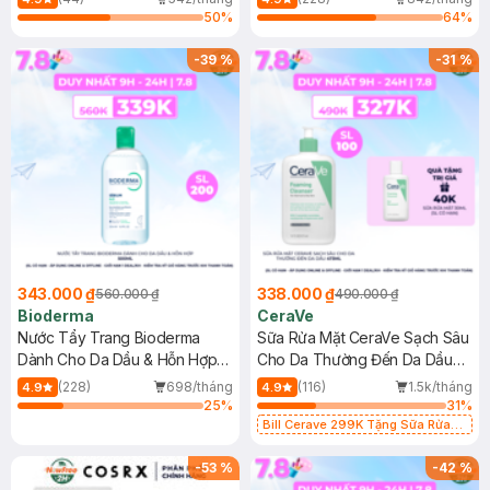
50
%
64
%
-
39
%
-
31
%
343.000 ₫
338.000 ₫
560.000 ₫
490.000 ₫
Bioderma
CeraVe
Nước Tẩy Trang Bioderma
Sữa Rửa Mặt CeraVe Sạch Sâu
Dành Cho Da Dầu & Hỗn Hợp
Cho Da Thường Đến Da Dầu
500ml
473ml
(228)
698/tháng
(116)
1.5k/tháng
4.9
4.9
25
%
31
%
Bill Cerave 299K Tặng Sữa Rửa
Mặt Cerave 30ml (SL có hạn)
-
53
%
-
42
%