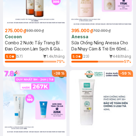
275.000 ₫
395.000 ₫
590.000 ₫
702.000 ₫
Cocoon
Anessa
Combo 2 Nước Tẩy Trang Bí
Sữa Chống Nắng Anessa Cho
Đao Cocoon Làm Sạch & Giảm
Da Nhạy Cảm & Trẻ Em 60ml
Dầu 500ml
(Mới)
(57)
1.4k/tháng
(23)
448/tháng
5.0
5.0
75
%
51
%
-
38
%
-
59
%