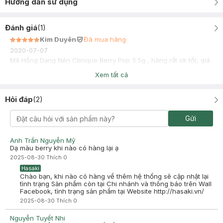
Hướng dẫn sử dụng
Đánh giá
(
1
)
Kim Duyên
Đã mua hàng
2020-07-07
Má Hồng Dạng Nén Clinique Berry Pop 3.5g , hàng rất ok tốt, giá
hợp lý
Xem tất cả
Hỏi đáp
(
2
)
Gửi
Anh Trần Nguyễn Mỹ
Dạ màu berry khi nào có hàng lại ạ
2025-08-30
Thích
0
Hasaki
Chào bạn, khi nào có hàng về thêm hệ thống sẽ cập nhật lại
tình trạng Sản phẩm còn tại Chi nhánh và thông báo trên Wall
Facebook, tình trạng sản phẩm tại Website http://hasaki.vn/
2025-08-30
Thích
0
Nguyễn Tuyết Nhi