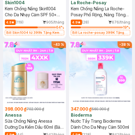
Skin1004
La Roche-Posay
Kem Chống Nắng Skin1004
Kem Chống Nắng La Roche-
Cho Da Nhạy Cảm SPF 50+
Posay Phổ Rộng, Nâng Tông
50ml
Kiềm Dầu 50ml
(119)
905/tháng
(28)
676/tháng
4.8
4.9
64
%
19
%
Bill Skin1004 từ 399k Tặng Kem
Bill La roche-posay 399K Tặng
Chống Nắng Cho Da Nhạy Cảm
Gel rửa mặt da dầu nhạy cảm 50ml
SPF 50+ 20ml (SL Có Hạn)
(SL có hạn)
-
43
%
-
38
%
398.000 ₫
347.000 ₫
702.000 ₫
560.000 ₫
Anessa
Bioderma
Sữa Chống Nắng Anessa
Nước Tẩy Trang Bioderma
Dưỡng Da Kiềm Dầu 60ml (Bản
Dành Cho Da Nhạy Cảm 500ml
Mới)
(44)
542/tháng
(228)
842/tháng
4.9
4.9