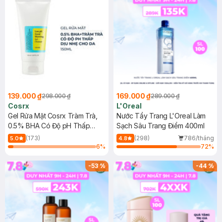
139.000 ₫
169.000 ₫
298.000 ₫
289.000 ₫
Cosrx
L'Oreal
Gel Rửa Mặt Cosrx Tràm Trà,
Nước Tẩy Trang L'Oreal Làm
0.5% BHA Có Độ pH Thấp
Sạch Sâu Trang Điểm 400ml
150ml
(173)
(298)
786/tháng
5.0
4.8
6
%
72
%
-
53
%
-
44
%