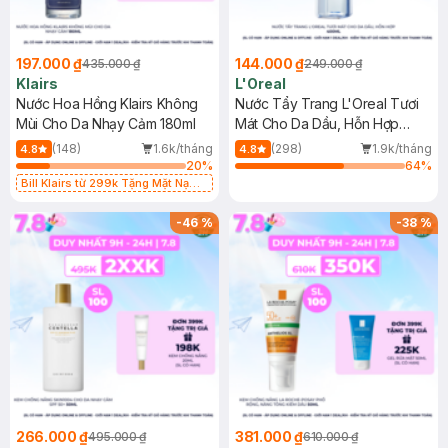
197.000 ₫
144.000 ₫
435.000 ₫
249.000 ₫
Klairs
L'Oreal
Nước Hoa Hồng Klairs Không
Nước Tẩy Trang L'Oreal Tươi
Mùi Cho Da Nhạy Cảm 180ml
Mát Cho Da Dầu, Hỗn Hợp
400ml
(148)
1.6k/tháng
(298)
1.9k/tháng
4.8
4.8
20
%
64
%
Bill Klairs từ 299k Tặng Mặt Nạ
Làm Dịu Da & Kiểm Soát Dầu Nhờn
25ml (SL Có Hạn)
-
46
%
-
38
%
266.000 ₫
381.000 ₫
495.000 ₫
610.000 ₫