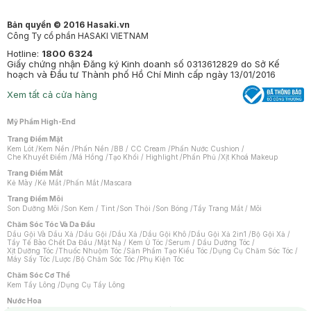
Bản quyền © 2016 Hasaki.vn
Công Ty cổ phần HASAKI VIETNAM
Hotline:
1800 6324
Giấy chứng nhận Đăng ký Kinh doanh số 0313612829 do Sở Kế
hoạch và Đầu tư Thành phố Hồ Chí Minh cấp ngày 13/01/2016
Xem tất cả cửa hàng
Mỹ Phẩm High-End
Trang Điểm Mặt
Kem Lót
/
Kem Nền
/
Phấn Nền
/
BB / CC Cream
/
Phấn Nước Cushion
/
Che Khuyết Điểm
/
Má Hồng
/
Tạo Khối / Highlight
/
Phấn Phủ
/
Xịt Khoá Makeup
Trang Điểm Mắt
Kẻ Mày
/
Kẻ Mắt
/
Phấn Mắt
/
Mascara
Trang Điểm Môi
Son Dưỡng Môi
/
Son Kem / Tint
/
Son Thỏi
/
Son Bóng
/
Tẩy Trang Mắt / Môi
Chăm Sóc Tóc Và Da Đầu
Dầu Gội Và Dầu Xả
/
Dầu Gội
/
Dầu Xả
/
Dầu Gội Khô
/
Dầu Gội Xả 2in1
/
Bộ Gội Xả
/
Tẩy Tế Bào Chết Da Đầu
/
Mặt Nạ / Kem Ủ Tóc
/
Serum / Dầu Dưỡng Tóc
/
Xịt Dưỡng Tóc
/
Thuốc Nhuộm Tóc
/
Sản Phẩm Tạo Kiểu Tóc
/
Dụng Cụ Chăm Sóc Tóc
/
Máy Sấy Tóc
/
Lược
/
Bộ Chăm Sóc Tóc
/
Phụ Kiện Tóc
Chăm Sóc Cơ Thể
Kem Tẩy Lông
/
Dụng Cụ Tẩy Lông
Nước Hoa
Nước Hoa Nữ
/
Nước Hoa Nam
/
Nước Hoa Cao Cấp
/
Xịt Thơm Toàn Thân
/