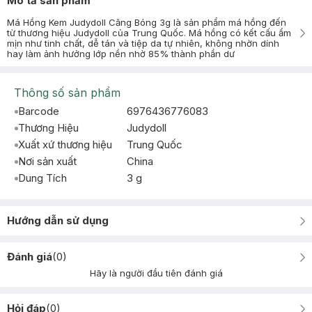
Mô tả sản phẩm
Má Hồng Kem Judydoll Căng Bóng 3g là sản phẩm má hồng đến
từ thương hiệu Judydoll của Trung Quốc. Má hồng có kết cấu ẩm
mịn như tinh chất, dễ tán và tiệp da tự nhiên, không nhờn dính
hay làm ảnh hưởng lớp nền nhờ 85% thành phần dư
Thông số sản phẩm
Barcode
6976436776083
Thương Hiệu
Judydoll
Xuất xứ thương hiệu
Trung Quốc
Nơi sản xuất
China
Dung Tích
3 g
Hướng dẫn sử dụng
Đánh giá
(
0
)
Hãy là người đầu tiên đánh giá
Hỏi đáp
(
0
)