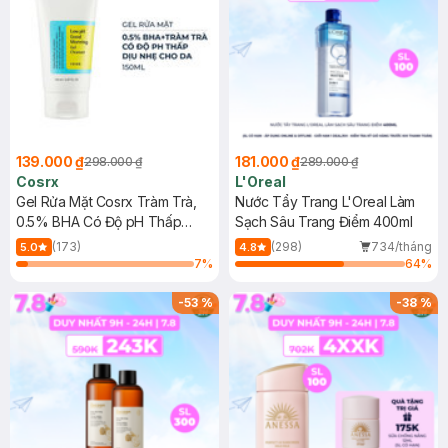
139.000 ₫
181.000 ₫
298.000 ₫
289.000 ₫
Cosrx
L'Oreal
Gel Rửa Mặt Cosrx Tràm Trà,
Nước Tẩy Trang L'Oreal Làm
0.5% BHA Có Độ pH Thấp
Sạch Sâu Trang Điểm 400ml
150ml
(173)
(298)
734/tháng
5.0
4.8
7
%
64
%
-
53
%
-
38
%