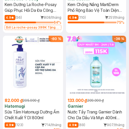
Kem Dưỡng La Roche-Posay
Kem Chống Nắng MartiDerm
Giúp Phục Hồi Da Đa Công
Phổ Rộng Bảo Vệ Toàn Diện
Dụng 40ml
40ml
(56)
808/tháng
(110)
251/tháng
4.9
4.9
64
%
75
%
Bill La roche-posay 399K Tặng
Gel rửa mặt da dầu nhạy cảm 50ml
(SL có hạn)
-
60
%
-
36
%
82.000 ₫
133.000 ₫
205.000 ₫
209.000 ₫
Hatomugi
Garnier
Sữa Tắm Hatomugi Dưỡng Ẩm
Nước Tẩy Trang Garnier Dành
Chiết Xuất Ý Dĩ 800ml
Cho Da Dầu Và Mụn 400ml
(Mới)
(123)
714/tháng
(69)
907/tháng
4.9
4.9