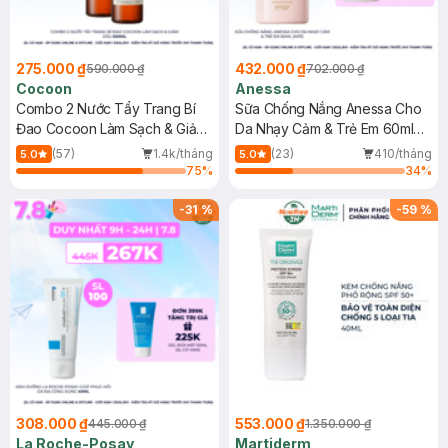
275.000 ₫
432.000 ₫
590.000 ₫
702.000 ₫
Cocoon
Anessa
Combo 2 Nước Tẩy Trang Bí
Sữa Chống Nắng Anessa Cho
Đao Cocoon Làm Sạch & Giảm
Da Nhạy Cảm & Trẻ Em 60ml
Dầu 500ml
(Mới)
(57)
1.4k/tháng
(23)
410/tháng
5.0
5.0
75
%
34
%
-
31
%
-
59
%
308.000 ₫
553.000 ₫
445.000 ₫
1.350.000 ₫
La Roche-Posay
Martiderm