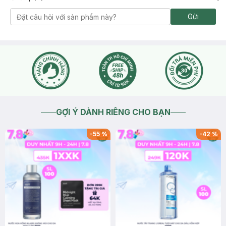
Gửi
GỢI Ý DÀNH RIÊNG CHO BẠN
-
55
%
-
42
%