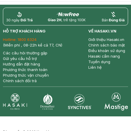
return
nowfree
price
HỖ TRỢ KHÁCH HÀNG
VỀ HASAKI.VN
Hotline:
1800 6324
Giới thiệu Hasaki.vn
(Miễn phí , 08-22h kể cả T7, CN)
Chính sách bảo mật
Điều khoản sử dụng
Các câu hỏi thường gặp
Hasaki cẩm nang
Gửi yêu cầu hỗ trợ
Tuyển dụng
Hướng dẫn đặt hàng
Liên hệ
Phương thức thanh toán
Phương thức vận chuyển
Chính sách đổi trả
Synctives
Clinic
Dermahair
Mastige