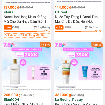
197.000 ₫
144.000 ₫
435.000 ₫
249.000 ₫
Klairs
L'Oreal
Nước Hoa Hồng Klairs Không
Nước Tẩy Trang L'Oreal Tươi
Mùi Cho Da Nhạy Cảm 180ml
Mát Cho Da Dầu, Hỗn Hợp
400ml
(148)
1.6k/tháng
(298)
1.9k/tháng
4.8
4.8
84
%
64
%
Bill Klairs từ 299k Tặng Mặt Nạ
Làm Dịu Da & Kiểm Soát Dầu Nhờn
25ml (SL Có Hạn)
-
46
%
-
38
%
266.000 ₫
381.000 ₫
495.000 ₫
610.000 ₫
Skin1004
La Roche-Posay
Kem Chống Nắng Skin1004
Kem Chống Nắng La Roche-