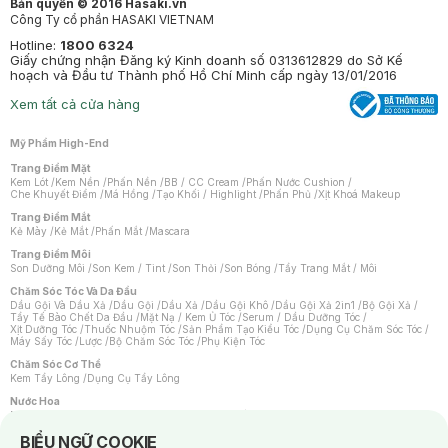
Bản quyền © 2016 Hasaki.vn
Công Ty cổ phần HASAKI VIETNAM
Hotline:
1800 6324
Giấy chứng nhận Đăng ký Kinh doanh số 0313612829 do Sở Kế
hoạch và Đầu tư Thành phố Hồ Chí Minh cấp ngày 13/01/2016
Xem tất cả cửa hàng
Mỹ Phẩm High-End
Trang Điểm Mặt
Kem Lót
/
Kem Nền
/
Phấn Nền
/
BB / CC Cream
/
Phấn Nước Cushion
/
Che Khuyết Điểm
/
Má Hồng
/
Tạo Khối / Highlight
/
Phấn Phủ
/
Xịt Khoá Makeup
Trang Điểm Mắt
Kẻ Mày
/
Kẻ Mắt
/
Phấn Mắt
/
Mascara
Trang Điểm Môi
Son Dưỡng Môi
/
Son Kem / Tint
/
Son Thỏi
/
Son Bóng
/
Tẩy Trang Mắt / Môi
Chăm Sóc Tóc Và Da Đầu
Dầu Gội Và Dầu Xả
/
Dầu Gội
/
Dầu Xả
/
Dầu Gội Khô
/
Dầu Gội Xả 2in1
/
Bộ Gội Xả
/
Tẩy Tế Bào Chết Da Đầu
/
Mặt Nạ / Kem Ủ Tóc
/
Serum / Dầu Dưỡng Tóc
/
Xịt Dưỡng Tóc
/
Thuốc Nhuộm Tóc
/
Sản Phẩm Tạo Kiểu Tóc
/
Dụng Cụ Chăm Sóc Tóc
/
Máy Sấy Tóc
/
Lược
/
Bộ Chăm Sóc Tóc
/
Phụ Kiện Tóc
Chăm Sóc Cơ Thể
Kem Tẩy Lông
/
Dụng Cụ Tẩy Lông
Nước Hoa
Nước Hoa Nữ
/
Nước Hoa Nam
/
Nước Hoa Cao Cấp
/
Xịt Thơm Toàn Thân
/
Nước Hoa Vùng Kín
Notice about cookies usage
BIỂU NGỮ COOKIE