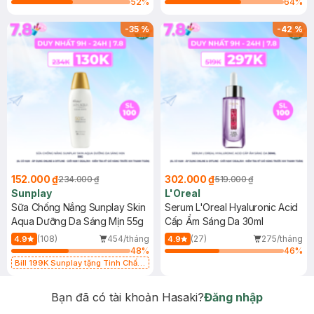
52
%
64
%
-
35
%
-
42
%
152.000 ₫
302.000 ₫
234.000 ₫
519.000 ₫
Sunplay
L'Oreal
Sữa Chống Nắng Sunplay Skin
Serum L'Oreal Hyaluronic Acid
Aqua Dưỡng Da Sáng Mịn 55g
Cấp Ẩm Sáng Da 30ml
(108)
454/tháng
(27)
275/tháng
4.9
4.9
48
%
46
%
Bill 199K Sunplay tặng Tinh Chất
Chống Nắng 7g trị giá 30K (SL có
hạn)
Bạn đã có tài khoản Hasaki?
Đăng nhập