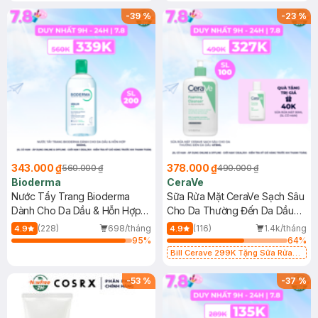
-
39
%
-
23
%
343.000 ₫
378.000 ₫
560.000 ₫
490.000 ₫
Bioderma
CeraVe
Nước Tẩy Trang Bioderma
Sữa Rửa Mặt CeraVe Sạch Sâu
Dành Cho Da Dầu & Hỗn Hợp
Cho Da Thường Đến Da Dầu
500ml
473ml
(228)
698/tháng
(116)
1.4k/tháng
4.9
4.9
95
%
64
%
Bill Cerave 299K Tặng Sữa Rửa
Mặt Cerave 30ml (SL có hạn)
-
53
%
-
37
%