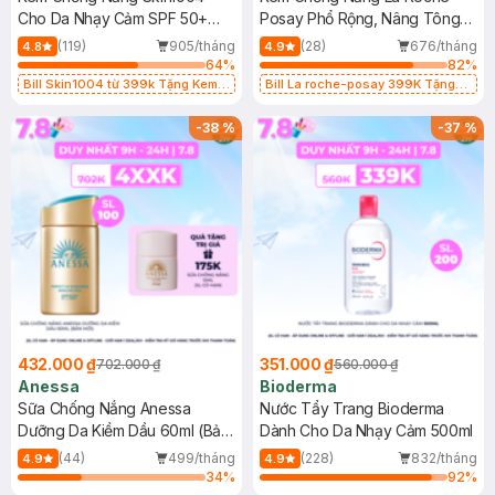
Cho Da Nhạy Cảm SPF 50+
Posay Phổ Rộng, Nâng Tông
50ml
Kiềm Dầu 50ml
(119)
905/tháng
(28)
676/tháng
4.8
4.9
64
%
82
%
Bill Skin1004 từ 399k Tặng Kem
Bill La roche-posay 399K Tặng
Chống Nắng Cho Da Nhạy Cảm
Gel rửa mặt da dầu nhạy cảm 50ml
SPF 50+ 20ml (SL Có Hạn)
(SL có hạn)
-
38
%
-
37
%
432.000 ₫
351.000 ₫
702.000 ₫
560.000 ₫
Anessa
Bioderma
Sữa Chống Nắng Anessa
Nước Tẩy Trang Bioderma
Dưỡng Da Kiềm Dầu 60ml (Bản
Dành Cho Da Nhạy Cảm 500ml
Mới)
(44)
499/tháng
(228)
832/tháng
4.9
4.9
34
%
92
%