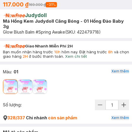
117.000 ₫
169.000 ₫
-
31
%
Judydoll
Má Hồng Kem Judydoll Căng Bóng - 01 Hồng Đào Baby
3g
Glow Blush Balm #Spring Awake
(SKU:
422479718
)
Giao Nhanh Miễn Phí 2H
Bạn muốn nhận hàng trước
10h
hôm nay. Đặt hàng trước
8h
và chọn
giao hàng
2H
ở bước thanh toán.
Xem chi tiết
Xem thêm
Màu
:
01
Số lượng:
328/337
Chi nhánh
còn sản phẩm
Xem thêm