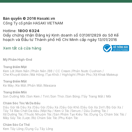
Mastige
Bản quyền © 2016 Hasaki.vn
Công Ty cổ phần HASAKI VIETNAM
Hotline:
1800 6324
Giấy chứng nhận Đăng ký Kinh doanh số 0313612829 do Sở Kế
hoạch và Đầu tư Thành phố Hồ Chí Minh cấp ngày 13/01/2016
Xem tất cả cửa hàng
Mỹ Phẩm High-End
Trang Điểm Mặt
Kem Lót
/
Kem Nền
/
Phấn Nền
/
BB / CC Cream
/
Phấn Nước Cushion
/
Che Khuyết Điểm
/
Má Hồng
/
Tạo Khối / Highlight
/
Phấn Phủ
/
Xịt Khoá Makeup
Trang Điểm Mắt
Kẻ Mày
/
Kẻ Mắt
/
Phấn Mắt
/
Mascara
Trang Điểm Môi
Son Dưỡng Môi
/
Son Kem / Tint
/
Son Thỏi
/
Son Bóng
/
Tẩy Trang Mắt / Môi
Chăm Sóc Tóc Và Da Đầu
Dầu Gội Và Dầu Xả
/
Dầu Gội
/
Dầu Xả
/
Dầu Gội Khô
/
Dầu Gội Xả 2in1
/
Bộ Gội Xả
/
Tẩy Tế Bào Chết Da Đầu
/
Mặt Nạ / Kem Ủ Tóc
/
Serum / Dầu Dưỡng Tóc
/
Xịt Dưỡng Tóc
/
Thuốc Nhuộm Tóc
/
Sản Phẩm Tạo Kiểu Tóc
/
Dụng Cụ Chăm Sóc Tóc
/
Máy Sấy Tóc
/
Lược
/
Bộ Chăm Sóc Tóc
/
Phụ Kiện Tóc
Chăm Sóc Cơ Thể
Kem Tẩy Lông
/
Dụng Cụ Tẩy Lông