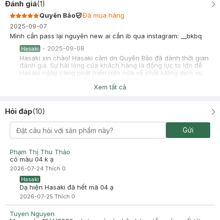
Đánh giá
(
1
)
Quyên Bảo
Đã mua hàng
2025-09-07
Mình cần pass lại nguyên new ai cần ib qua instagram: __bkbq
-
2025-09-08
Hasaki
Hasaki xin chào! Hasaki cảm ơn Quyên Bảo đã dành thời gian
đánh giá. Sự hài lòng của khách hàng là động lực to lớn để
Hasaki ngày càng phát triển hơn nữa về chất lượng dịch vụ.
Cảm ơn bạn đã tin tưởng và mua sắm tại Hasaki!
Xem tất cả
Hỏi đáp
(
10
)
Gửi
Phạm Thị Thu Thảo
có màu 04 k ạ
2026-07-24
Thích
0
Hasaki
Dạ hiện Hasaki đã hết mã 04 ạ
2026-07-25
Thích
0
Tuyen Nguyen