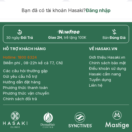
Chống Nắng 7g trị giá 30K (SL có
hạn)
Bạn đã có tài khoản Hasaki?
Đăng nhập
return
nowfree
price
HỖ TRỢ KHÁCH HÀNG
VỀ HASAKI.VN
Hotline:
1800 6324
Giới thiệu Hasaki.vn
(Miễn phí , 08-22h kể cả T7, CN)
Chính sách bảo mật
Điều khoản sử dụng
Các câu hỏi thường gặp
Hasaki cẩm nang
Gửi yêu cầu hỗ trợ
Tuyển dụng
Hướng dẫn đặt hàng
Liên hệ
Phương thức thanh toán
Phương thức vận chuyển
Chính sách đổi trả
Synctives
Clinic
Dermahair