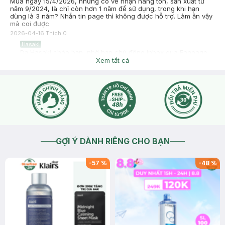
Mua ngày 15/4/2026, nhưng có vẻ nhận hàng tồn, sản xuất từ
năm 9/2024, là chỉ còn hơn 1 năm để sử dụng, trong khi hạn
dùng là 3 năm? Nhắn tin page thì không được hỗ trợ. Làm ăn vậy
mà coi được
2026-04-16
Thích
0
Hasaki
Dạ Hasaki chào bạn, nhờ bạn chủ động inbox qua Fanpage
hoặc Zalo giúp mình để Hasaki hỗ trợ bạn cụ thể hơn ạ
Xem tất cả
2026-04-16
Thích
0
GỢI Ý DÀNH RIÊNG CHO BẠN
-
57
%
-
48
%