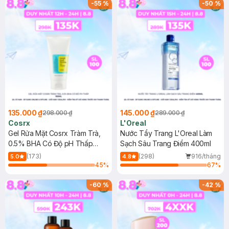
-
55
%
-
50
%
135.000 ₫
145.000 ₫
298.000 ₫
289.000 ₫
Cosrx
L'Oreal
Gel Rửa Mặt Cosrx Tràm Trà,
Nước Tẩy Trang L'Oreal Làm
0.5% BHA Có Độ pH Thấp
Sạch Sâu Trang Điểm 400ml
150ml
(173)
(298)
916/tháng
5.0
4.8
45
%
67
%
-
60
%
-
42
%