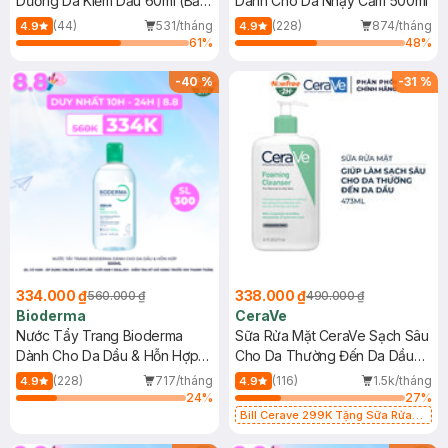
Dưỡng Da Kiềm Dầu 60ml (Bản
Dành Cho Da Nhạy Cảm 500ml
Mới)
(44)
531/tháng
(228)
874/tháng
4.9
4.9
61
%
48
%
-
40
%
-
31
%
334.000 ₫
338.000 ₫
560.000 ₫
490.000 ₫
Bioderma
CeraVe
Nước Tẩy Trang Bioderma
Sữa Rửa Mặt CeraVe Sạch Sâu
Dành Cho Da Dầu & Hỗn Hợp
Cho Da Thường Đến Da Dầu
500ml
473ml
(228)
717/tháng
(116)
1.5k/tháng
4.9
4.9
24
%
27
%
Bill Cerave 299K Tặng Sữa Rửa
Mặt Cerave 30ml (SL có hạn)