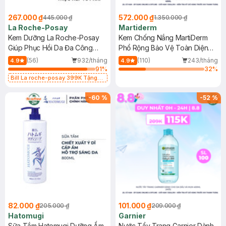
267.000 ₫
572.000 ₫
445.000 ₫
1.350.000 ₫
La Roche-Posay
Martiderm
Kem Dưỡng La Roche-Posay
Kem Chống Nắng MartiDerm
Giúp Phục Hồi Da Đa Công
Phổ Rộng Bảo Vệ Toàn Diện
Dụng 40ml
40ml
(56)
932/tháng
(110)
243/tháng
4.9
4.9
91
%
32
%
Bill La roche-posay 399K Tặng
Gel rửa mặt da dầu nhạy cảm 50ml
(SL có hạn)
-
60
%
-
52
%
82.000 ₫
101.000 ₫
205.000 ₫
209.000 ₫
Hatomugi
Garnier
Sữa Tắm Hatomugi Dưỡng Ẩm
Nước Tẩy Trang Garnier Dành