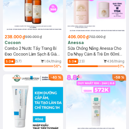
238.000 ₫
406.000 ₫
590.000 ₫
702.000 ₫
Cocoon
Anessa
Combo 2 Nước Tẩy Trang Bí
Sữa Chống Nắng Anessa Cho
Đao Cocoon Làm Sạch & Giảm
Da Nhạy Cảm & Trẻ Em 60ml
Dầu 500ml
(Mới)
(57)
1.6k/tháng
(23)
436/tháng
5.0
5.0
56
%
61
%
-
40
%
-
58
%