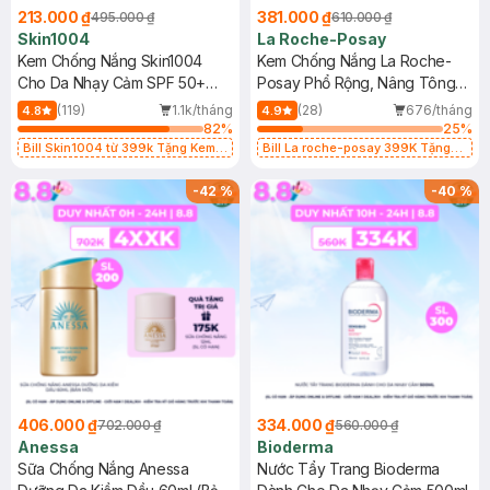
213.000 ₫
381.000 ₫
495.000 ₫
610.000 ₫
Skin1004
La Roche-Posay
Kem Chống Nắng Skin1004
Kem Chống Nắng La Roche-
Cho Da Nhạy Cảm SPF 50+
Posay Phổ Rộng, Nâng Tông
50ml
Kiềm Dầu 50ml
(119)
1.1k/tháng
(28)
676/tháng
4.8
4.9
82
%
25
%
Bill Skin1004 từ 399k Tặng Kem
Bill La roche-posay 399K Tặng
Chống Nắng Cho Da Nhạy Cảm
Gel rửa mặt da dầu nhạy cảm 50ml
SPF 50+ 20ml (SL Có Hạn)
(SL có hạn)
-
42
%
-
40
%
406.000 ₫
334.000 ₫
702.000 ₫
560.000 ₫
Anessa
Bioderma
Sữa Chống Nắng Anessa
Nước Tẩy Trang Bioderma