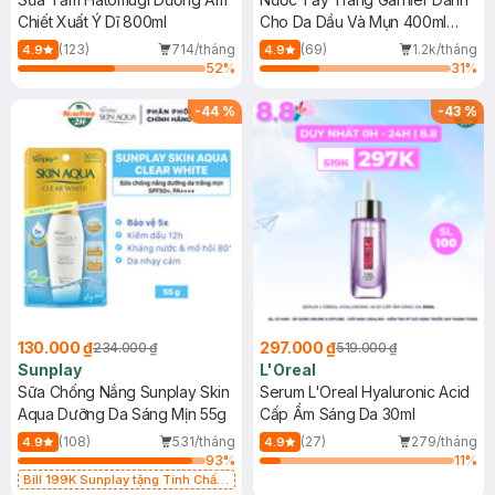
Chiết Xuất Ý Dĩ 800ml
Cho Da Dầu Và Mụn 400ml
(Mới)
(123)
714/tháng
(69)
1.2k/tháng
4.9
4.9
52
%
31
%
-
44
%
-
43
%
130.000 ₫
297.000 ₫
234.000 ₫
519.000 ₫
Sunplay
L'Oreal
Sữa Chống Nắng Sunplay Skin
Serum L'Oreal Hyaluronic Acid
Aqua Dưỡng Da Sáng Mịn 55g
Cấp Ẩm Sáng Da 30ml
(108)
531/tháng
(27)
279/tháng
4.9
4.9
93
%
11
%
Bill 199K Sunplay tặng Tinh Chất