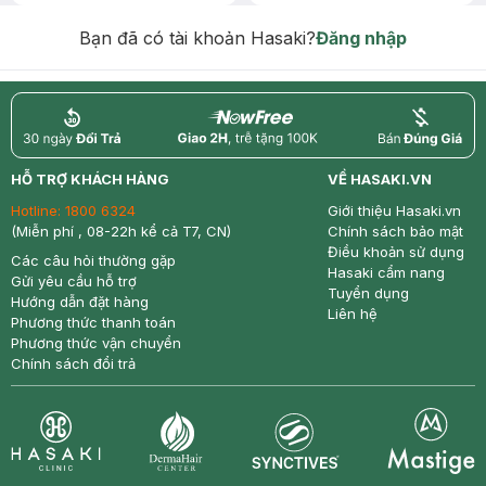
Chống Nắng 7g trị giá 30K (SL có
hạn)
Bạn đã có tài khoản Hasaki?
Đăng nhập
return
nowfree
price
HỖ TRỢ KHÁCH HÀNG
VỀ HASAKI.VN
Hotline:
1800 6324
Giới thiệu Hasaki.vn
(Miễn phí , 08-22h kể cả T7, CN)
Chính sách bảo mật
Điều khoản sử dụng
Các câu hỏi thường gặp
Hasaki cẩm nang
Gửi yêu cầu hỗ trợ
Tuyển dụng
Hướng dẫn đặt hàng
Liên hệ
Phương thức thanh toán
Phương thức vận chuyển
Chính sách đổi trả
Synctives
Clinic
Dermahair