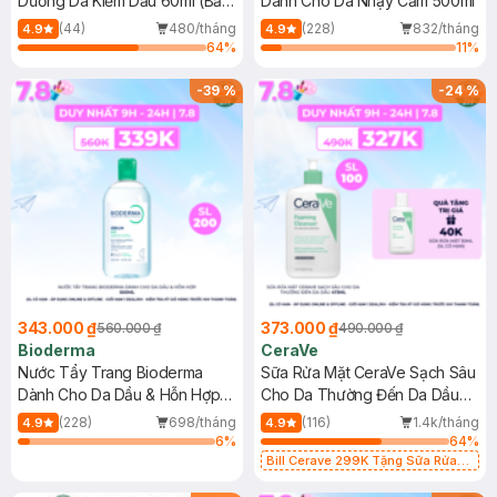
Dưỡng Da Kiềm Dầu 60ml (Bản
Dành Cho Da Nhạy Cảm 500ml
Mới)
(44)
480/tháng
(228)
832/tháng
4.9
4.9
64
%
11
%
-
39
%
-
24
%
343.000 ₫
373.000 ₫
560.000 ₫
490.000 ₫
Bioderma
CeraVe
Nước Tẩy Trang Bioderma
Sữa Rửa Mặt CeraVe Sạch Sâu
Dành Cho Da Dầu & Hỗn Hợp
Cho Da Thường Đến Da Dầu
500ml
473ml
(228)
698/tháng
(116)
1.4k/tháng
4.9
4.9
6
%
64
%
Bill Cerave 299K Tặng Sữa Rửa
Mặt Cerave 30ml (SL có hạn)