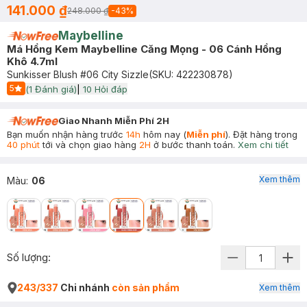
141.000 ₫
248.000 ₫
-
43
%
Maybelline
Má Hồng Kem Maybelline Căng Mọng - 06 Cánh Hồng
Khô 4.7ml
Sunkisser Blush #06 City Sizzle
(SKU:
422230878
)
5
(
1
Đánh giá)
|
10
Hỏi đáp
Start Icon
Giao Nhanh Miễn Phí 2H
Bạn muốn nhận hàng trước
14h
hôm nay (
Miễn phí
). Đặt hàng trong
40 phút
tới và chọn giao hàng
2H
ở bước thanh toán.
Xem chi tiết
Xem thêm
Màu
:
06
Số lượng:
243/337
Chi nhánh
còn sản phẩm
Xem thêm