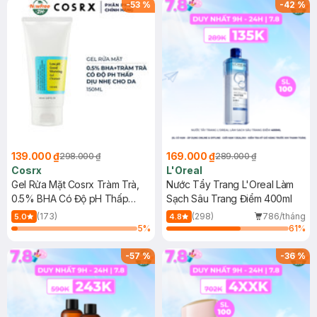
-
53
%
-
42
%
139.000 ₫
169.000 ₫
298.000 ₫
289.000 ₫
Cosrx
L'Oreal
Gel Rửa Mặt Cosrx Tràm Trà,
Nước Tẩy Trang L'Oreal Làm
0.5% BHA Có Độ pH Thấp
Sạch Sâu Trang Điểm 400ml
150ml
(173)
(298)
786/tháng
5.0
4.8
5
%
61
%
-
57
%
-
36
%