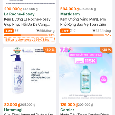
290.000 ₫
594.000 ₫
445.000 ₫
1.350.000 ₫
La Roche-Posay
Martiderm
Kem Dưỡng La Roche-Posay
Kem Chống Nắng MartiDerm
Giúp Phục Hồi Da Đa Công
Phổ Rộng Bảo Vệ Toàn Diện
Dụng 40ml
40ml
(56)
858/tháng
(110)
234/tháng
4.9
4.9
39
%
75
%
Bill La roche-posay 399K Tặng
Gel rửa mặt da dầu nhạy cảm 50ml
(SL có hạn)
-
60
%
-
38
%
82.000 ₫
129.000 ₫
205.000 ₫
209.000 ₫
Hatomugi
Garnier
Sữa Tắm Hatomugi Dưỡng Ẩm
Nước Tẩy Trang Garnier Dành