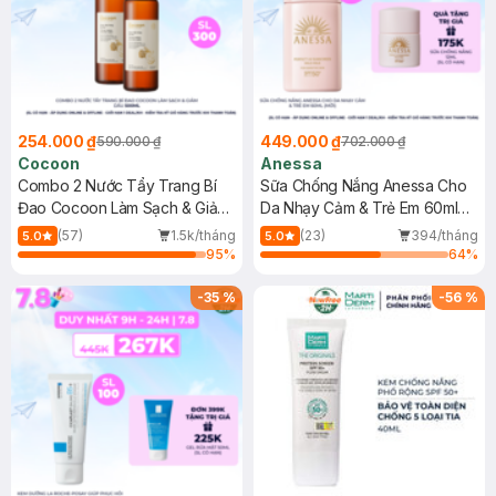
254.000 ₫
449.000 ₫
590.000 ₫
702.000 ₫
Cocoon
Anessa
Combo 2 Nước Tẩy Trang Bí
Sữa Chống Nắng Anessa Cho
Đao Cocoon Làm Sạch & Giảm
Da Nhạy Cảm & Trẻ Em 60ml
Dầu 500ml
(Mới)
(57)
1.5k/tháng
(23)
394/tháng
5.0
5.0
95
%
64
%
-
35
%
-
56
%