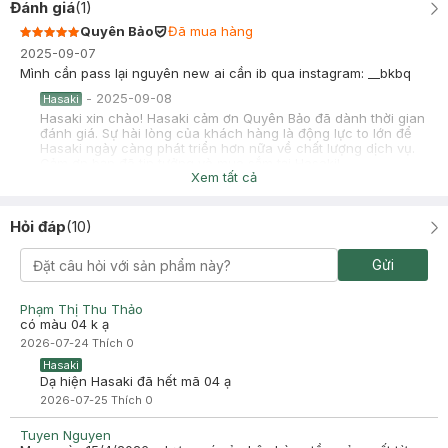
Đánh giá
(
1
)
Quyên Bảo
Đã mua hàng
2025-09-07
Mình cần pass lại nguyên new ai cần ib qua instagram: __bkbq
-
2025-09-08
Hasaki
Hasaki xin chào! Hasaki cảm ơn Quyên Bảo đã dành thời gian
đánh giá. Sự hài lòng của khách hàng là động lực to lớn để
Hasaki ngày càng phát triển hơn nữa về chất lượng dịch vụ.
Cảm ơn bạn đã tin tưởng và mua sắm tại Hasaki!
Xem tất cả
Hỏi đáp
(
10
)
Gửi
Phạm Thị Thu Thảo
có màu 04 k ạ
2026-07-24
Thích
0
Hasaki
Dạ hiện Hasaki đã hết mã 04 ạ
2026-07-25
Thích
0
Tuyen Nguyen