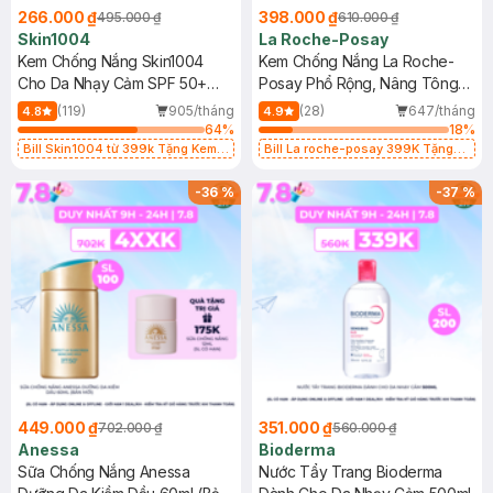
266.000 ₫
398.000 ₫
495.000 ₫
610.000 ₫
Skin1004
La Roche-Posay
Kem Chống Nắng Skin1004
Kem Chống Nắng La Roche-
Cho Da Nhạy Cảm SPF 50+
Posay Phổ Rộng, Nâng Tông
50ml
Kiềm Dầu 50ml
(119)
905/tháng
(28)
647/tháng
4.8
4.9
64
%
18
%
Bill Skin1004 từ 399k Tặng Kem
Bill La roche-posay 399K Tặng
Chống Nắng Cho Da Nhạy Cảm
Gel rửa mặt da dầu nhạy cảm 50ml
SPF 50+ 20ml (SL Có Hạn)
(SL có hạn)
-
36
%
-
37
%
449.000 ₫
351.000 ₫
702.000 ₫
560.000 ₫
Anessa
Bioderma
Sữa Chống Nắng Anessa
Nước Tẩy Trang Bioderma