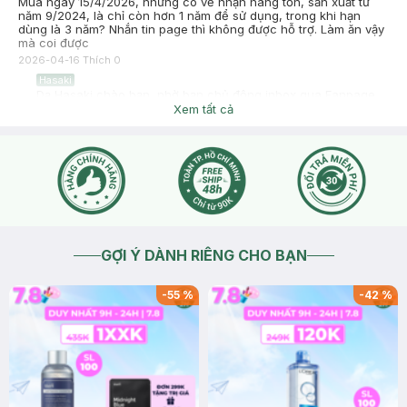
Mua ngày 15/4/2026, nhưng có vẻ nhận hàng tồn, sản xuất từ
năm 9/2024, là chỉ còn hơn 1 năm để sử dụng, trong khi hạn
dùng là 3 năm? Nhắn tin page thì không được hỗ trợ. Làm ăn vậy
mà coi được
2026-04-16
Thích
0
Hasaki
Dạ Hasaki chào bạn, nhờ bạn chủ động inbox qua Fanpage
hoặc Zalo giúp mình để Hasaki hỗ trợ bạn cụ thể hơn ạ
Xem tất cả
2026-04-16
Thích
0
GỢI Ý DÀNH RIÊNG CHO BẠN
-
55
%
-
42
%