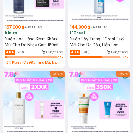
197.000 ₫
144.000 ₫
435.000 ₫
249.000 ₫
Klairs
L'Oreal
Nước Hoa Hồng Klairs Không
Nước Tẩy Trang L'Oreal Tươi
Mùi Cho Da Nhạy Cảm 180ml
Mát Cho Da Dầu, Hỗn Hợp
400ml
(148)
1.6k/tháng
(298)
1.9k/tháng
4.8
4.8
4
%
64
%
Bill Klairs từ 299k Tặng Mặt Nạ
Làm Dịu Da & Kiểm Soát Dầu Nhờn
25ml (SL Có Hạn)
-
46
%
-
35
%