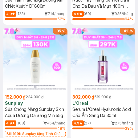
Chiết Xuất Ý Dĩ 800ml
Cho Da Dầu Và Mụn 400ml
(Mới)
(123)
714/tháng
(69)
935/tháng
4.9
4.9
52
%
64
%
-
35
%
-
42
%
152.000 ₫
302.000 ₫
234.000 ₫
519.000 ₫
Sunplay
L'Oreal
Sữa Chống Nắng Sunplay Skin
Serum L'Oreal Hyaluronic Acid
Aqua Dưỡng Da Sáng Mịn 55g
Cấp Ẩm Sáng Da 30ml
(108)
454/tháng
(27)
275/tháng
4.9
4.9
48
%
39
%
Bill 199K Sunplay tặng Tinh Chất