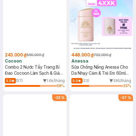
243.000 ₫
448.000 ₫
590.000 ₫
702.000 ₫
Cocoon
Anessa
Combo 2 Nước Tẩy Trang Bí
Sữa Chống Nắng Anessa Cho
Đao Cocoon Làm Sạch & Giảm
Da Nhạy Cảm & Trẻ Em 60ml
Dầu 500ml
(Mới)
(57)
1.6k/tháng
(23)
395/tháng
5.0
5.0
68
%
35
%
-
33
%
-
57
%