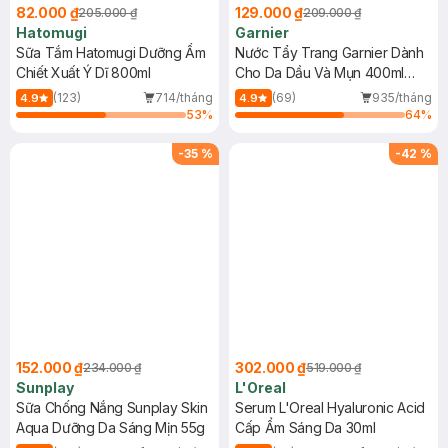
82.000 ₫
129.000 ₫
205.000 ₫
209.000 ₫
Hatomugi
Garnier
Sữa Tắm Hatomugi Dưỡng Ẩm
Nước Tẩy Trang Garnier Dành
Chiết Xuất Ý Dĩ 800ml
Cho Da Dầu Và Mụn 400ml
(Mới)
(123)
714/tháng
(69)
935/tháng
4.9
4.9
53
%
64
%
-
35
%
-
42
%
152.000 ₫
302.000 ₫
234.000 ₫
519.000 ₫
Sunplay
L'Oreal
Sữa Chống Nắng Sunplay Skin
Serum L'Oreal Hyaluronic Acid
Aqua Dưỡng Da Sáng Mịn 55g
Cấp Ẩm Sáng Da 30ml