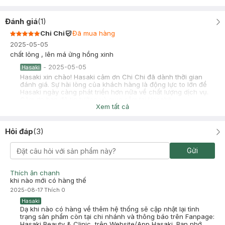
Đánh giá
(
1
)
Chi Chi
Đã mua hàng
2025-05-05
chất lỏng , lên má ửng hồng xinh
-
2025-05-05
Hasaki
Hasaki xin chào! Hasaki cảm ơn Chi Chi đã dành thời gian
đánh giá. Sự hài lòng của khách hàng là động lực to lớn để
Hasaki ngày càng phát triển hơn nữa về chất lượng dịch vụ.
Cảm ơn bạn đã tin tưởng và mua sắm tại Hasaki!
Xem tất cả
Hỏi đáp
(
3
)
Gửi
Thích ăn chanh
khi nào mới có hàng thế
2025-08-17
Thích
0
Hasaki
Dạ khi nào có hàng về thêm hệ thống sẽ cập nhật lại tình
trạng sản phẩm còn tại chi nhánh và thông báo trên Fanpage:
Hasaki Beauty & Clinic, trên Website/App Hasaki. Bạn nhớ