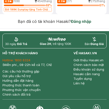
(108)
454/tháng
(27)
275/tháng
4.9
4.9
48
%
61
%
Bill 199K Sunplay tặng Tinh Chất
Chống Nắng 7g trị giá 30K (SL có
hạn)
Bạn đã có tài khoản Hasaki?
Đăng nhập
return
nowfree
price
HỖ TRỢ KHÁCH HÀNG
VỀ HASAKI.VN
Hotline:
1800 6324
Giới thiệu Hasaki.vn
(Miễn phí , 08-22h kể cả T7, CN)
Chính sách bảo mật
Điều khoản sử dụng
Các câu hỏi thường gặp
Hasaki cẩm nang
Gửi yêu cầu hỗ trợ
Tuyển dụng
Hướng dẫn đặt hàng
Liên hệ
Phương thức thanh toán
Phương thức vận chuyển
Chính sách đổi trả