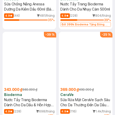
Sữa Chống Nắng Anessa
Nước Tẩy Trang Bioderma
Dưỡng Da Kiềm Dầu 60ml (Bản
Dành Cho Da Nhạy Cảm 500ml
Mới)
(44)
481/tháng
(228)
804/tháng
4.9
4.9
35
%
39
%
Bill 399k Bioderma Tặng Bông
Tẩy Trang Hộp 50 Miếng (SL có
hạn)
-
39
%
-
25
%
343.000 ₫
369.000 ₫
560.000 ₫
490.000 ₫
Bioderma
CeraVe
Nước Tẩy Trang Bioderma
Sữa Rửa Mặt CeraVe Sạch Sâu
Dành Cho Da Dầu & Hỗn Hợp
Cho Da Thường Đến Da Dầu
500ml
473ml
(228)
698/tháng
(116)
1.4k/tháng
4.9
4.9