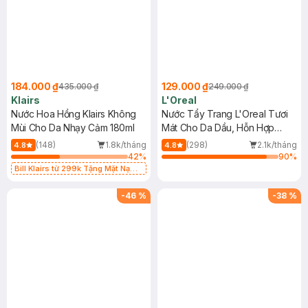
184.000 ₫
129.000 ₫
435.000 ₫
249.000 ₫
Klairs
L'Oreal
Nước Hoa Hồng Klairs Không
Nước Tẩy Trang L'Oreal Tươi
Mùi Cho Da Nhạy Cảm 180ml
Mát Cho Da Dầu, Hỗn Hợp
400ml
(148)
1.8k/tháng
(298)
2.1k/tháng
4.8
4.8
42
%
90
%
Bill Klairs từ 299k Tặng Mặt Nạ
Làm Dịu Da & Kiểm Soát Dầu Nhờn
25ml (SL Có Hạn)
-
46
%
-
38
%