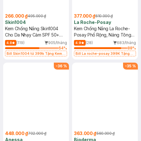
266.000 ₫
377.000 ₫
495.000 ₫
610.000 ₫
Skin1004
La Roche-Posay
Kem Chống Nắng Skin1004
Kem Chống Nắng La Roche-
Cho Da Nhạy Cảm SPF 50+
Posay Phổ Rộng, Nâng Tông
50ml
Kiềm Dầu 50ml
(119)
905/tháng
(28)
683/tháng
4.8
4.9
64
%
88
%
Bill Skin1004 từ 399k Tặng Kem
Bill La roche-posay 399K Tặng
Chống Nắng Cho Da Nhạy Cảm
Gel rửa mặt da dầu nhạy cảm 50ml
SPF 50+ 20ml (SL Có Hạn)
(SL có hạn)
-
36
%
-
35
%
448.000 ₫
363.000 ₫
702.000 ₫
560.000 ₫
Anessa
Bioderma