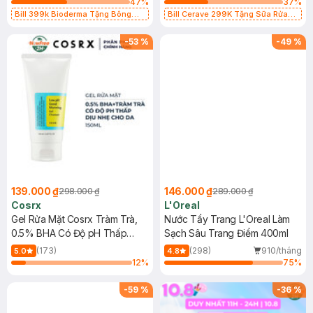
47
%
37
%
Bill 399k Bioderma Tặng Bông
Bill Cerave 299K Tặng Sữa Rửa
Tẩy Trang Hộp 50 Miếng (SL có
Mặt Cerave 30ml (SL có hạn)
hạn)
-
53
%
-
49
%
139.000 ₫
146.000 ₫
298.000 ₫
289.000 ₫
Cosrx
L'Oreal
Gel Rửa Mặt Cosrx Tràm Trà,
Nước Tẩy Trang L'Oreal Làm
0.5% BHA Có Độ pH Thấp
Sạch Sâu Trang Điểm 400ml
150ml
(173)
(298)
910/tháng
5.0
4.8
12
%
75
%
-
59
%
-
36
%