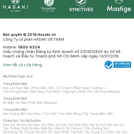
Synctives
Clinic
Dermahair
Mastige
Bản quyền © 2016 Hasaki.vn
Công Ty cổ phần HASAKI VIETNAM
Hotline:
1800 6324
Giấy chứng nhận Đăng ký Kinh doanh số 0313612829 do Sở Kế
hoạch và Đầu tư Thành phố Hồ Chí Minh cấp ngày 13/01/2016
Xem tất cả cửa hàng
Mỹ Phẩm High-End
Trang Điểm Mặt
Kem Lót
/
Kem Nền
/
Phấn Nền
/
BB / CC Cream
/
Phấn Nước Cushion
/
Che Khuyết Điểm
/
Má Hồng
/
Tạo Khối / Highlight
/
Phấn Phủ
/
Xịt Khoá Makeup
Trang Điểm Mắt
Kẻ Mày
/
Kẻ Mắt
/
Phấn Mắt
/
Mascara
Trang Điểm Môi
Son Dưỡng Môi
/
Son Kem / Tint
/
Son Thỏi
/
Son Bóng
/
Tẩy Trang Mắt / Môi
Chăm Sóc Tóc Và Da Đầu
Dầu Gội Và Dầu Xả
/
Dầu Gội
/
Dầu Xả
/
Dầu Gội Khô
/
Dầu Gội Xả 2in1
/
Bộ Gội Xả
/
Tẩy Tế Bào Chết Da Đầu
/
Mặt Nạ / Kem Ủ Tóc
/
Serum / Dầu Dưỡng Tóc
/
Xịt Dưỡng Tóc
/
Thuốc Nhuộm Tóc
/
Sản Phẩm Tạo Kiểu Tóc
/
Dụng Cụ Chăm Sóc Tóc
/