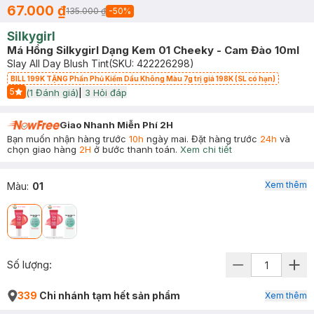
67.000 ₫
135.000 ₫
-
50
%
Silkygirl
Má Hồng Silkygirl Dạng Kem 01 Cheeky - Cam Đào 10ml
Slay All Day Blush Tint
(SKU:
422226298
)
BILL 199K TẶNG Phấn Phủ Kiềm Dầu Không Màu 7g trị giá 198K (SL có hạn)
5
(
1
Đánh giá)
|
3
Hỏi đáp
Start Icon
Giao Nhanh Miễn Phí 2H
Bạn muốn nhận hàng trước
10h
ngày mai. Đặt hàng trước
24h
và
chọn giao hàng
2H
ở bước thanh toán.
Xem chi tiết
Xem thêm
Màu
:
01
Số lượng:
339
Chi nhánh tạm hết sản phẩm
Xem thêm