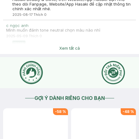
theo dõi Fanpage, Website/App Hasaki để cập nhật thông tin
chính xác nhất nhé.
2025-08-17
Thích
0
c ngọc anh
Mình muốn đánh tone neutral chọn màu nào nhỉ
2025-05-09
Thích
0
Hasaki
Hasaki xin chào, để tiện hỗ trợ hơn, bạn nhấn nút phần "chat
Xem tất cả
với chúng tôi" cho Hasaki xin thêm tình trạng da bạn nhé !
2025-05-09
Thích
0
GỢI Ý DÀNH RIÊNG CHO BẠN
-
58
%
-
48
%