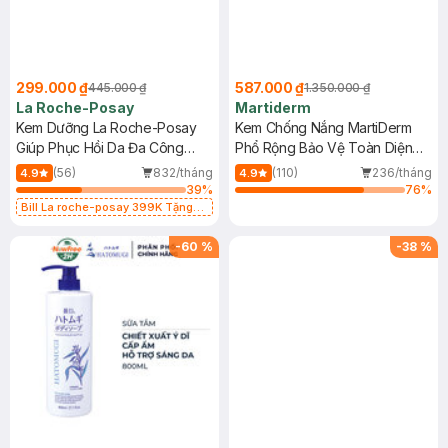
299.000 ₫
587.000 ₫
445.000 ₫
1.350.000 ₫
La Roche-Posay
Martiderm
Kem Dưỡng La Roche-Posay
Kem Chống Nắng MartiDerm
Giúp Phục Hồi Da Đa Công
Phổ Rộng Bảo Vệ Toàn Diện
Dụng 40ml
40ml
(56)
832/tháng
(110)
236/tháng
4.9
4.9
39
%
76
%
Bill La roche-posay 399K Tặng
Gel rửa mặt da dầu nhạy cảm 50ml
(SL có hạn)
-
60
%
-
38
%