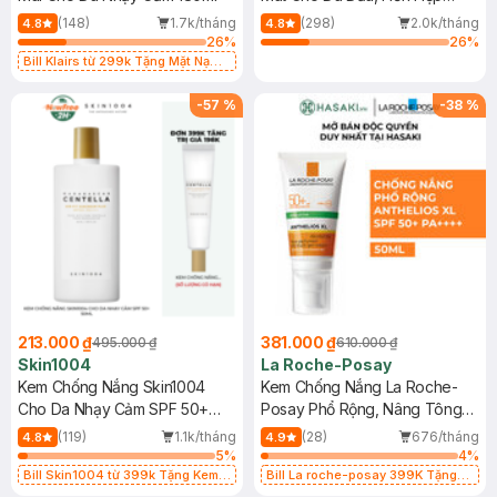
400ml
(148)
1.7k/tháng
(298)
2.0k/tháng
4.8
4.8
26
%
26
%
Bill Klairs từ 299k Tặng Mặt Nạ
Làm Dịu Da & Kiểm Soát Dầu Nhờn
25ml (SL Có Hạn)
-
57
%
-
38
%
213.000 ₫
381.000 ₫
495.000 ₫
610.000 ₫
Skin1004
La Roche-Posay
Kem Chống Nắng Skin1004
Kem Chống Nắng La Roche-
Cho Da Nhạy Cảm SPF 50+
Posay Phổ Rộng, Nâng Tông
50ml
Kiềm Dầu 50ml
(119)
1.1k/tháng
(28)
676/tháng
4.8
4.9
5
%
4
%
Bill Skin1004 từ 399k Tặng Kem
Bill La roche-posay 399K Tặng
Chống Nắng Cho Da Nhạy Cảm
Gel rửa mặt da dầu nhạy cảm 50ml