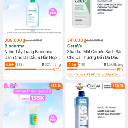
386.000 ₫
341.000 ₫
560.000 ₫
490.000 ₫
Bioderma
CeraVe
Nước Tẩy Trang Bioderma
Sữa Rửa Mặt CeraVe Sạch Sâu
Dành Cho Da Dầu & Hỗn Hợp
Cho Da Thường Đến Da Dầu
500ml
473ml
(228)
621/tháng
(116)
1.5k/tháng
4.9
4.9
64
%
19
%
Bill Cerave 299K Tặng Sữa Rửa
Mặt Cerave 30ml (SL có hạn)
-
53
%
-
50
%