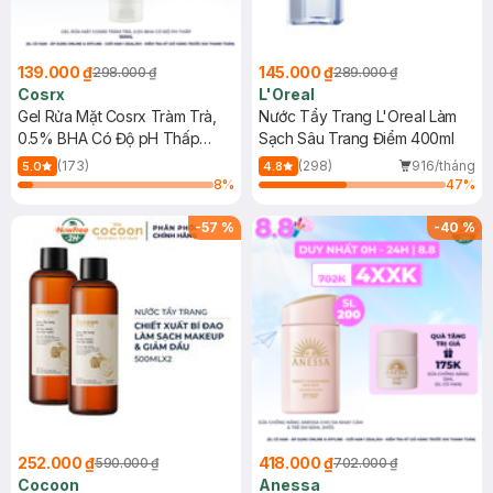
139.000 ₫
145.000 ₫
298.000 ₫
289.000 ₫
Cosrx
L'Oreal
Gel Rửa Mặt Cosrx Tràm Trà,
Nước Tẩy Trang L'Oreal Làm
0.5% BHA Có Độ pH Thấp
Sạch Sâu Trang Điểm 400ml
150ml
(173)
(298)
916/tháng
5.0
4.8
8
%
47
%
-
57
%
-
40
%
252.000 ₫
418.000 ₫
590.000 ₫
702.000 ₫
Cocoon
Anessa