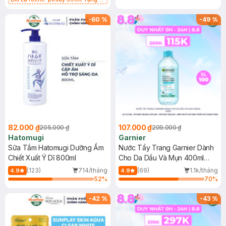
Gel rửa mặt da dầu nhạy cảm 50ml
(SL có hạn)
-
60
%
-
49
%
82.000 ₫
107.000 ₫
205.000 ₫
209.000 ₫
Hatomugi
Garnier
Sữa Tắm Hatomugi Dưỡng Ẩm
Nước Tẩy Trang Garnier Dành
Chiết Xuất Ý Dĩ 800ml
Cho Da Dầu Và Mụn 400ml
(Mới)
(123)
714/tháng
(69)
1.1k/tháng
4.9
4.9
52
%
70
%
-
42
%
-
43
%