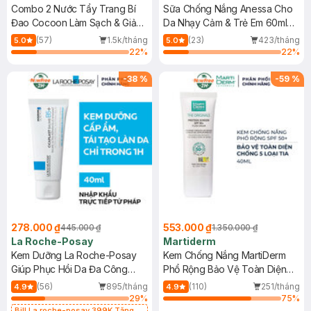
Combo 2 Nước Tẩy Trang Bí
Sữa Chống Nắng Anessa Cho
Đao Cocoon Làm Sạch & Giảm
Da Nhạy Cảm & Trẻ Em 60ml
Dầu 500ml
(Mới)
(57)
1.5k/tháng
(23)
423/tháng
5.0
5.0
22
%
22
%
-
38
%
-
59
%
278.000 ₫
553.000 ₫
445.000 ₫
1.350.000 ₫
La Roche-Posay
Martiderm
Kem Dưỡng La Roche-Posay
Kem Chống Nắng MartiDerm
Giúp Phục Hồi Da Đa Công
Phổ Rộng Bảo Vệ Toàn Diện
Dụng 40ml
40ml
(56)
895/tháng
(110)
251/tháng
4.9
4.9
29
%
75
%
Bill La roche-posay 399K Tặng