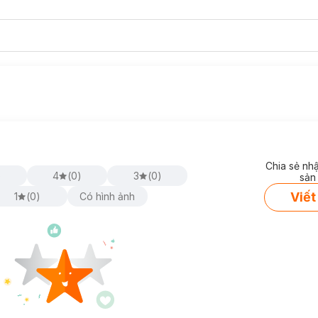
Chia sẻ nh
)
4
(
0
)
3
(
0
)
sản
Viết
1
(
0
)
Có hình ảnh