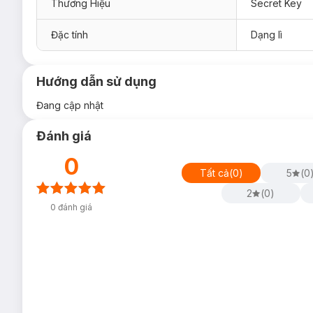
Thương Hiệu
Secret Key
Đặc tính
Dạng lì
Hướng dẫn sử dụng
Đang cập nhật
Đánh giá
0
Tất cả
(
0
)
5
(
0
2
(
0
)
0
đánh giá