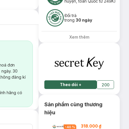
huyện, toàn Quốc từ 249K)
Đổi trả
trong
30 ngày
Xem thêm
 hoá đơn
 ngày. 30
không đăng kí
Theo dõi
+
200
ính hãng có
Sản phẩm cùng thương
hiệu
318.000 ₫
-
40
%