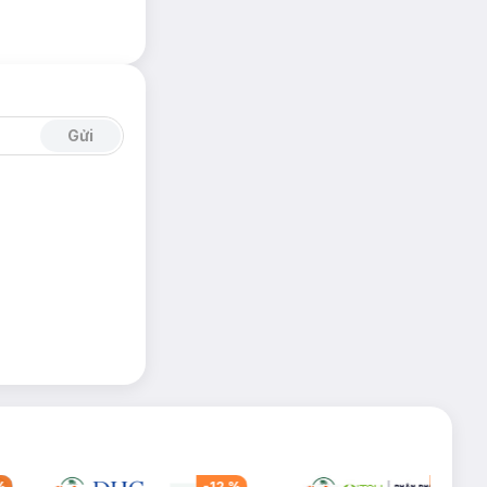
Gửi
%
-
12
%
-
50
%