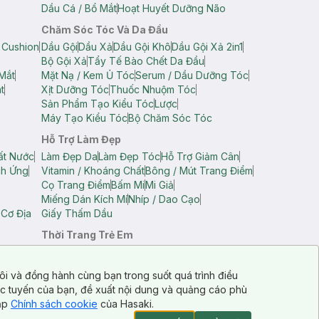
Dầu Cá / Bổ Mắt
Hoạt Huyết Dưỡng Não
Chăm Sóc Tóc Và Da Đầu
 Cushion
Dầu Gội
Dầu Xả
Dầu Gội Khô
Dầu Gội Xả 2in1
Bộ Gội Xả
Tẩy Tế Bào Chết Da Đầu
Mắt
Mặt Nạ / Kem Ủ Tóc
Serum / Dầu Dưỡng Tóc
t
Xịt Dưỡng Tóc
Thuốc Nhuộm Tóc
Sản Phẩm Tạo Kiểu Tóc
Lược
Máy Tạo Kiểu Tóc
Bộ Chăm Sóc Tóc
Hỗ Trợ Làm Đẹp
ất Nước
Làm Đẹp Da
Làm Đẹp Tóc
Hỗ Trợ Giảm Cân
ch Ứng
Vitamin / Khoáng Chất
Bông / Mút Trang Điểm
Cọ Trang Điểm
Bấm Mi
Mi Giả
Miếng Dán Kích Mí
Nhíp / Dao Cạo
 Cơ Địa
Giấy Thấm Dầu
Thời Trang Trẻ Em
op Nam
Áo Dây Trẻ Em
Áo Thun Trẻ Em
Áo Sát Nách Trẻ Em
Quần Short Trẻ Em
ôi và đồng hành cùng bạn trong suốt quá trình điều
ực tuyến của bạn, đề xuất nội dung và quảng cáo phù
cập
Chính sách cookie
của Hasaki.