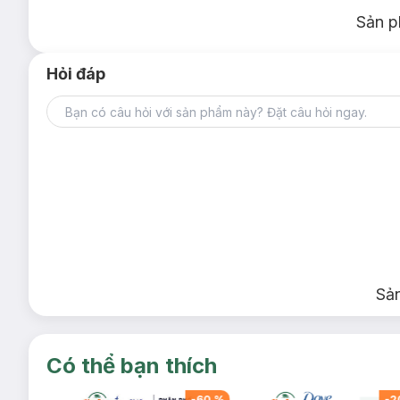
Sản p
Hỏi đáp
Sả
Có thể bạn thích
-
26
%
-
60
%
-
2