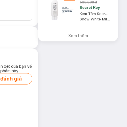
533.000 ₫
Secret Key
Kem Tắm Secret Key Dưỡng Sáng Da Mặt Và Cơ Thể 200g
Snow White Milky Pack
Xem thêm
ận xét của bạn về
 phẩm này
 đánh giá