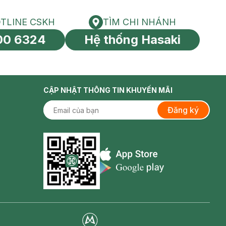
TLINE CSKH
TÌM CHI NHÁNH
HOTLINE CSKH
Tìm chi nhánh
00 6324
Hệ thống Hasaki
tín toàn cầu
CẬP NHẬT THÔNG TIN KHUYẾN MÃI
Đăng ký
Appstore icon
Goolge Play icon