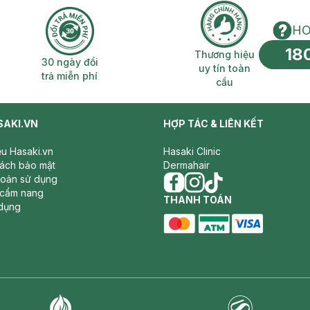
HO
18
n phí 2H
30 ngày đổi trả miễn phí
Thương hiệu uy 
Thương hiệu
30 ngày đổi
uy tín toàn
trả miễn phí
cầu
SAKI.VN
HỢP TÁC & LIÊN KẾT
iệu Hasaki.vn
Hasaki Clinic
sách bảo mật
Dermahair
hoản sử dụng
 cẩm nang
facebook
THANH TOÁN
instagram
tiktok
dụng
master card
ATM card
visa card