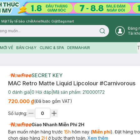
 Mặt
Tẩy tế bào chết
Ariel
Nước Giặt
Bagsmart
Đăng 
Search icon
Tài kh
T
MỚI VỀ
BÁN CHẠY
CLINIC & SPA
DERMAHAIR
SECRET KEY
MAC Retro Matte Liquid Lipcolour #Carnivorous
0
đánh giá
|
0
Hỏi đáp
|
Mã sản phẩm:
210000172
720.000 ₫
(Đã bao gồm VAT)
Số lượng:
Giao Nhanh Miễn Phí 2H
Bạn muốn nhận hàng trước
15h
hôm nay (
Miễn phí
). Đặt hàng t
chọn giao hàng
2H
ở bước thanh toán.
Xem thêm