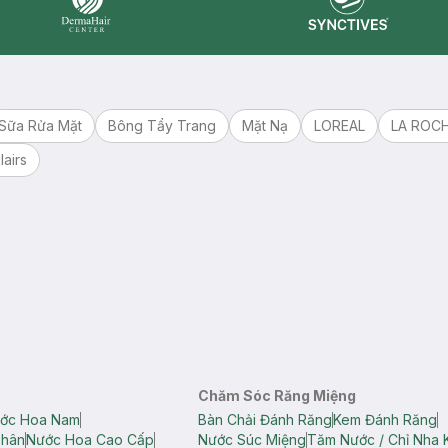
Synctives
Dermahair
Sữa Rửa Mặt
Bông Tẩy Trang
Mặt Nạ
LOREAL
LA ROC
lairs
Chăm Sóc Răng Miệng
ớc Hoa Nam
Bàn Chải Đánh Răng
Kem Đánh Răng
Thân
Nước Hoa Cao Cấp
Nước Súc Miệng
Tăm Nước / Chỉ Nha 