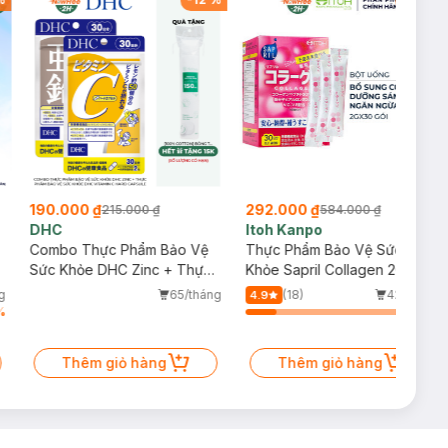
190.000 ₫
292.000 ₫
215.000 ₫
584.000 ₫
DHC
Itoh Kanpo
Combo Thực Phẩm Bảo Vệ
Thực Phẩm Bảo Vệ Sức
Sức Khỏe DHC Zinc + Thực
Khỏe Sapril Collagen 2G
Phẩm Bảo Vệ Sức Khỏe DHC
g
65/tháng
(18)
42/tháng
4.9
Vitamin C Hard Capsule
%
18
%
Thêm giỏ hàng
Thêm giỏ hàng