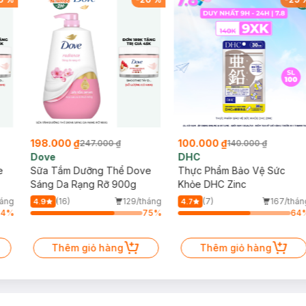
198.000 ₫
100.000 ₫
247.000 ₫
140.000 ₫
Dove
DHC
e
Sữa Tắm Dưỡng Thể Dove
Thực Phẩm Bảo Vệ Sức
Sáng Da Rạng Rỡ 900g
Khỏe DHC Zinc
háng
(16)
129/tháng
(7)
167/thán
4.9
4.7
64
%
75
%
64
Thêm giỏ hàng
Thêm giỏ hàng