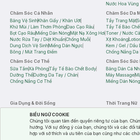
Nước Hoa Vùng 
Chăm Sóc Cá Nhân
Chăm Sóc Da 
Băng Vệ Sinh
Khăn Giấy / Khăn Ướt
Tẩy Trang Mặt
S
Khử Mùi / Làm Thơm Phòng
Dao Cạo Râu
Tẩy Tế Bào Chế
Bọt Cạo Râu
Miếng Dán Nóng
Mặt Nạ Xông Hơi
Toner / Nước C
Nước Rửa Tay / Diệt Khuẩn
Chống Muỗi
Xịt Khoáng
Lotio
Dung Dịch Vệ Sinh
Miếng Dán Ngực
Kem / Gel / Dầu
Bông / Mút Trang Điểm
Chống Nắng Da 
Chăm Sóc Cơ Thể
Chăm Sóc Sức
Sữa Tắm
Xà Phòng
Tẩy Tế Bào Chết Body
Băng Dán Cá Nh
Dưỡng Thể
Dưỡng Da Tay / Chân
Máy Massage
Mặ
Chống Nắng Cơ Thể
Miếng Dán Nón
Gia Dụng & Đời Sống
Thời Trang Nữ
Khăn Tắm
Bông Tắm / Phụ Kiện Tắm
Áo Crop Top N
Notice about cookies usage
Cookie Consent
BIỂU NGỮ COOKIE
Phụ Kiện Điện Thoại
Quạt Cầm Tay / Quạt Mini
Áo Thun Nữ
Áo 
Chúng tôi quan tâm đến quyền riêng tư của bạn. Chún
Khử Mùi / Làm Thơm Phòng
Nước Giặt
Nước Xả
Quần Lót Nữ
Quầ
hướng. Với sự đồng ý của bạn, chúng tôi và các đối 
Balo
Túi Xách
hợp với sở thích và ưu tiên của bạn cũng như các chứ
Balo Laptop
Balo Du Lịch
Túi Tote
Túi Đe