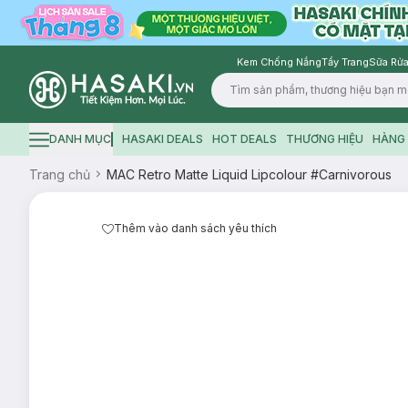
Kem Chống Nắng
Tẩy Trang
Sữa Rửa
Logo
DANH MỤC
HASAKI DEALS
HOT DEALS
THƯƠNG HIỆU
HÀNG 
Hamburger icon
Trang chủ
MAC Retro Matte Liquid Lipcolour #Carnivorous
Thêm vào danh sách yêu thích