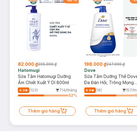
82.000 ₫
198.000 ₫
205.000 ₫
247.000 ₫
Hatomugi
Dove
g +
Sữa Tắm Hatomugi Dưỡng
Sữa Tắm Dưỡng Thể Dov
iện
Ẩm Chiết Xuất Ý Dĩ 800ml
Da Đàn Hồi, Trông Mọng
Nước 900g
/tháng
(123)
714/tháng
(16)
157/t
4.9
4.9
55
%
52
%
Thêm giỏ hàng
Thêm giỏ hàng