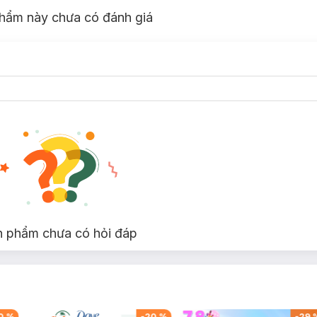
hẩm này chưa có đánh giá
n phẩm chưa có hỏi đáp
0
%
-
20
%
-
29