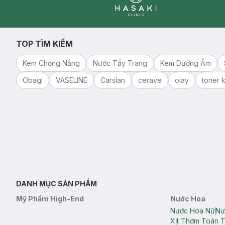
Clinic
TOP TÌM KIẾM
Kem Chống Nắng
Nước Tẩy Trang
Kem Dưỡng Ẩm
Obagi
VASELINE
Carslan
cerave
olay
toner k
DANH MỤC SẢN PHẨM
Mỹ Phẩm High-End
Nước Hoa
Nước Hoa Nữ
Nư
Xịt Thơm Toàn 