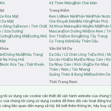
Kín
Xịt Thơm Miệng
Bàn Chải Điện
Mặt
Trang Điểm
ữa Rửa Mặt
Kem Lót
Kem Nền
Phấn Nền
Phấn Nước
t Da Mặt
Che Khuyết Điểm
Má Hồng
Phấn Phủ
ân Bằng Da
Serum / Tinh Chất
Xịt Khoá Makeup
Kẻ Mày
Kẻ Mắt
Phấn 
n / Sữa Dưỡng
Mascara
Son Dưỡng Môi
Son Kem / Tin
 Dưỡng
Dưỡng Mắt
Dưỡng Môi
Son Thỏi
Son Bóng
Bông Tẩy Trang
Mặt
Cọ Trang Điểm
Giấy Thấm Dầu
 Khỏe
Vấn Đề Về Da
ân
Chống Muỗi
Khẩu Trang
Da Dầu / Lỗ Chân Lông To
Da Khô / M
t Nạ Xông Hơi
Da Lão Hóa
Da Mụn
Da Nhạy Cảm / Kí
g
Nước Rửa Tay / Diệt Khuẩn
Da Nhạy Cảm / Kích Ứng
Da Xỉn Màu
Thâm / Nám / Tàn Nhang
Quầng Thâm & Bọng Mắt
Sẹo
Viêm Da
Thời Trang Nam
ữ
Áo Hai Dây Nữ
Áo Polo Nữ
Áo Polo Nam
Áo Thun Nam
Áo Tank T
Tank Top Nữ
Quần Dài Nữ
Quần Lót Nam
Quần Short Nam
g tôi sử dụng các cookie cần thiết để vận hành website của chúng t
n Short Nữ
tác của chúng tôi cũng sử dụng cookie để theo dõi các hoạt động tr
c năng liên quan đến mạng xã hội. Để biết thêm thông tin, hãy truy 
o Chéo
Túi Du Lịch