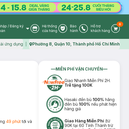
0
nhập
/
Đăng ký
Hệ thống
Bảo
Hỗ trợ
User Icon
Store Icon
Warranty Icon
Phone Icon
Cart I
oản
cửa hàng
hành
khách hàng
ải ứng dụng
Phường 8, Quận 10, Thành phố Hồ Chí Minh
Map icon
MIỄN PHÍ VẬN CHUYỂN
Giao Nhanh Miễn Phí 2H.
Trễ tặng 100K
Hasaki đền bù
100%
hãng
đền bù
100%
nếu phát hiện
hàng giả
Giao Hàng Miễn Phí
(từ
rong
49 phút
tới và
90K tại 60 Tỉnh Thành trừ