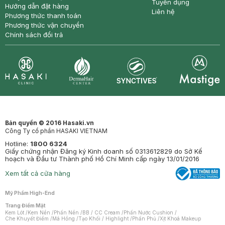
Tuyển dụng
Hướng dẫn đặt hàng
Liên hệ
Phương thức thanh toán
Phương thức vận chuyển
Chính sách đổi trả
Synctives
Clinic
Dermahair
Mastige
Bản quyền © 2016 Hasaki.vn
Công Ty cổ phần HASAKI VIETNAM
Hotline:
1800 6324
Giấy chứng nhận Đăng ký Kinh doanh số 0313612829 do Sở Kế
hoạch và Đầu tư Thành phố Hồ Chí Minh cấp ngày 13/01/2016
Xem tất cả cửa hàng
Mỹ Phẩm High-End
Trang Điểm Mặt
Kem Lót
/
Kem Nền
/
Phấn Nền
/
BB / CC Cream
/
Phấn Nước Cushion
/
Che Khuyết Điểm
/
Má Hồng
/
Tạo Khối / Highlight
/
Phấn Phủ
/
Xịt Khoá Makeup